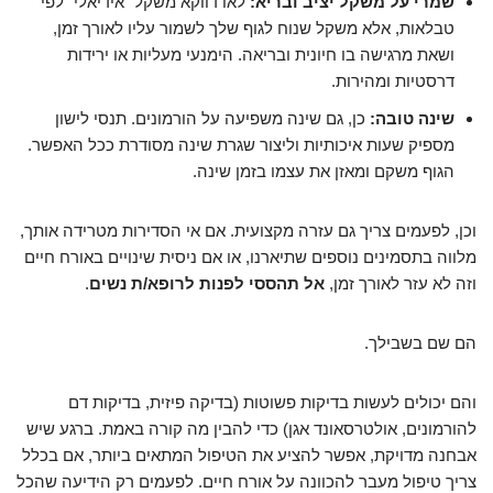
שמרי על משקל יציב ובריא:
לאו דווקא משקל "אידיאלי" לפי
טבלאות, אלא משקל שנוח לגוף שלך לשמור עליו לאורך זמן,
ושאת מרגישה בו חיונית ובריאה. הימנעי מעליות או ירידות
דרסטיות ומהירות.
שינה טובה:
כן, גם שינה משפיעה על הורמונים. תנסי לישון
מספיק שעות איכותיות וליצור שגרת שינה מסודרת ככל האפשר.
הגוף משקם ומאזן את עצמו בזמן שינה.
וכן, לפעמים צריך גם עזרה מקצועית. אם אי הסדירות מטרידה אותך,
מלווה בתסמינים נוספים שתיארנו, או אם ניסית שינויים באורח חיים
וזה לא עזר לאורך זמן,
אל תהססי לפנות לרופא/ת נשים
.
הם שם בשבילך.
והם יכולים לעשות בדיקות פשוטות (בדיקה פיזית, בדיקות דם
להורמונים, אולטרסאונד אגן) כדי להבין מה קורה באמת. ברגע שיש
אבחנה מדויקת, אפשר להציע את הטיפול המתאים ביותר, אם בכלל
צריך טיפול מעבר להכוונה על אורח חיים. לפעמים רק הידיעה שהכל