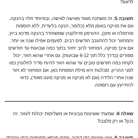
לדאוג?
תשובה 5:
זה משתנה מאוד מאישה לאישה, ובמיוחד תלוי בהנקה.
אם את מניקה באופן מלא (כלומר, הנקה בלעדית, ללא תוספות
פורמולה או מזון), ההורמון פרולקטין שמשוחרר בהנקה מדכא ביוץ,
והמחזור יכול להתעכב חודשים רבים, לפעמים אפילו שנה או יותר.
אם אינך מניקה, המחזור לרוב יחזור בתוך כמה שבועות עד חודשים
ספורים (בדרך כלל תוך 6-12 שבועות). גם אחרי שהוא חוזר, יכול
לקחת כמה חודשים טובים עד שהוא חוזר להיות סדיר לחלוטין כמו
לפני ההריון. סבלנות היא מילת המפתח כאן. אם המחזור לא חזר
שנה אחרי הלידה (וגם לא מניקה או מניקה מעט מאוד), כדאי
להתייעץ עם רופא/ה.
שאלה 6:
שמעתי ששיטות טבעיות או משלימות יכולות לעזור. זה
נכון? או רק פלצבו?
תשובה 6:
ישנן שיטות כמו דיקור, צמחי מרפא מסוימים (כמו ויטקס),