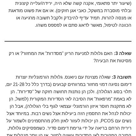
(שיעור יתר פתאומי, אקנה קשה שלא היה, ירידה/עלייה קיצונית
ובלתי מוסברת במשקל, כאבי אגן חזקים). או אם את פשוט מודאגת
או מנסה להרות. תמיד עדיף להיבדק ולקבל תשובה מרגיעה או
הכוונה לטיפול, מאשר לדאוג סתם או לפספס משהו.
שאלה 3:
האם גלולות למניעת הריון "מסדרות" את המחזור? או רק
מסיטות את הבעיה?
תשובה 3:
שאלה מצוינת עם ניואנס. גלולות הורמונליות יוצרות
דימום נסיגה דמוי מחזור במרווחים קבועים (בדרך כלל כל 21-28 יום,
תלוי בסוג הגלולה). ולכן הן נותנות תחושה חזקה של "סדירות". הן
לא באמת "מרפאות" את הסיבה לאי הסדירות המקורית (למשל, הן
לא מתקנות חוסר איזון הורמונלי עצמאי לגוף בלי הגלולה), אבל הן
יכולות לנהל את התסמין הזה ביעילות אצל נשים רבות. במיוחד אצל
נשים עם PCOS, הן יכולות לעזור לאזן חלק מהתסמינים ולשמור על
רירית הרחם בריאה על ידי גרימת דימום סדיר. כשמפסיקים גלולות,
הסיבה המקורית לאי הסדירות עשויה לחזור. אז הן יותר מנהלות את