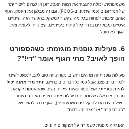
משמעותית, יכולה להגביר את רמות האסטרוגן או לגרום לייצור יתר
של אנדרוגנים (כמו שראינו ב-PCOS), וגם זה מבלגן את העסק. הגוף
אוהב יציבות, לפחות בכל מה שקשור למשקל בהקשר הזה. שינויים
איטיים ומבוקרים בדרך כלל פחות בעייתיים. קיצוניות, לעומת זאת,
הגוף לא סובל.
6. פעילות גופנית מוגזמת: כשהספורט
הופך לאויב? מתי הגוף אומר "די!"?
פעילות גופנית זה מדהים וחשוב, נקודה. זה טוב ללב, לנפש, לשינה,
לכל דבר בעצם. אבל כמו כל דבר טוב בחיים,
יותר מדי ממנה יכול
להיות בעייתי
. אצל ספורטאיות עילית, נשים שמתאמנות לקראת
מרתון, או כאלה שעוסקות בפעילות אינטנסיבית מאוד (במיוחד
בשילוב עם הגבלה קלורית משמעותית), הגוף נכנס למצב של
"סטרס קרבי" או "מצב הישרדות".
האנרגיה מופנית לשמירה על תפקודים חיוניים.