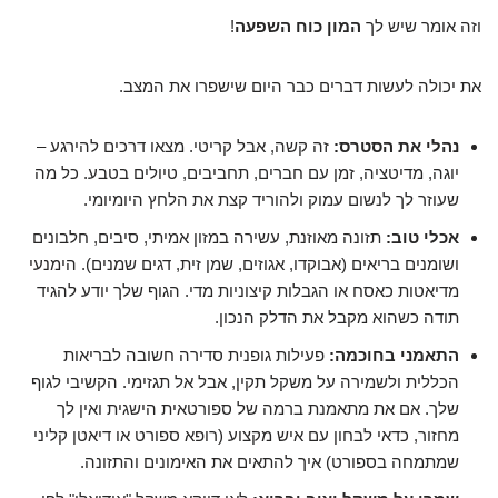
וזה אומר שיש לך
המון כוח השפעה
!
את יכולה לעשות דברים כבר היום שישפרו את המצב.
נהלי את הסטרס:
זה קשה, אבל קריטי. מצאו דרכים להירגע –
יוגה, מדיטציה, זמן עם חברים, תחביבים, טיולים בטבע. כל מה
שעוזר לך לנשום עמוק ולהוריד קצת את הלחץ היומיומי.
אכלי טוב:
תזונה מאוזנת, עשירה במזון אמיתי, סיבים, חלבונים
ושומנים בריאים (אבוקדו, אגוזים, שמן זית, דגים שמנים). הימנעי
מדיאטות כאסח או הגבלות קיצוניות מדי. הגוף שלך יודע להגיד
תודה כשהוא מקבל את הדלק הנכון.
התאמני בחוכמה:
פעילות גופנית סדירה חשובה לבריאות
הכללית ולשמירה על משקל תקין, אבל אל תגזימי. הקשיבי לגוף
שלך. אם את מתאמנת ברמה של ספורטאית הישגית ואין לך
מחזור, כדאי לבחון עם איש מקצוע (רופא ספורט או דיאטן קליני
שמתמחה בספורט) איך להתאים את האימונים והתזונה.