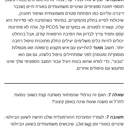
תוספי תזונה ספציפיים ושינויים משמעותיים באורח חיים (שכבר
דיברנו עליהם כמו הפחתת סטרס משמעותית ושיפור תזונה),
שיכולות לסייע בחלק מהמקרים, במיוחד כשהסיבה לאי סדירות היא
קלה, קשורה לסטרס, או במקרים של PCOS קל. אלה לא פתרונות
קסם ותמיד צריך לבדוק את הסיבה הרפואית קודם, אבל בהחלט
יכולים להיות כלים משלימים יעילים כחלק מתוכנית טיפול רחבה
יותר. חשוב
מאוד
להתייעץ עם איש מקצוע (רופא/ה ו/או מטפל/ת
מוסמך/ת ומנוסה) לפני שמתחילים טיפול כלשהו, גם אם הוא
"טבעי", כדי לוודא שהוא בטוח ויעיל עבור המצב הספציפי שלך ואינו
מתנגש עם טיפולים אחרים.
שאלה 7:
האם זה נורמלי שהמחזור משתנה קצת כשאני נוסעת
לחו"ל או משנה שעות שינה באופן קיצוני?
תשובה 7:
לגמרי! המערכת ההורמונלית שלנו רגישה לשעון הביולוגי.
שינויים באזורי זמן (Jet lag), שיבושים משמעותיים בשעון הביולוגי