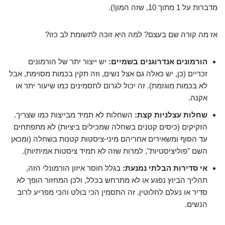
מדברות על 1 מתוך 10, שזה המון!).
אז מה קורה שם בעצם? למה היא זוכה לתשומת לב כזו?
הורמונים אנדרוגנים בשמיים:
יש ייצור יתר של הורמונים
זכריים (כן, יש כאלה גם אצל נשים, וזה תקין בכמות מסוימת, אבל
לא בכמות מוגזמת). זה יכול לגרום לתסמינים כמו שיעור יתר או
אקנה.
שחלות עצלניות קצת:
השחלות לא תמיד מבייצות כמו שצריך.
הזקיקים (כיסים קטנים בשחלה שמכילים ביציות) לא מתפתחים
עד הסוף ומשאירים אחריהם מיני-ציסטות קטנות בשחלה (ומכאן
השם "פוליציסטיות", למרות שזה לא תמיד ציסטות אמיתיות).
אי סדירות הבלתי נמנעת:
בגלל חוסר איזון הורמונלי הזה,
תהליך הביוץ נפגע או לא מתרחש בכלל, ולכן המחזור הופך לא
סדיר או נעלם לחלוטין. זה התסמין הכי בולט והכי מפריע לרוב
הנשים.