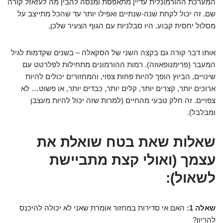
המערכת ההורמונלית עדיין מתאפסת ומנסה להבין מה לעזאזל קורה
שם. זה יכול לקחת שנה-שנתיים ואפילו יותר עד שהכל מתייצב על
מסלול יחסית קבוע. היו סבלניות עם הגוף הצעיר שלכן.
אותו דבר קורה גם בקצה השני של הסקאלה – בשנים שקדמות לגיל
המעבר (פרימנופאוזה). רמות ההורמונים מתחילות לפלרטט עם
שינויים, הביוץ הופך להיות פחות צפוי, והמחזורים יכולים להיות
ארוכים יותר, קצרים יותר, קלים יותר, כבדים יותר, או פשוט… לא
צפויים. זה חלק טבעי מהחיים (למרות שזה יכול להיות מעצבן
ומבלבל).
שאלות שאת בטח שואלת את
עצמך (ואולי קצת מתביישת
לשאול):
שאלה 1:
האם אי סדירות במחזור אומרת שאני לא יכולה להיכנס
להריון?