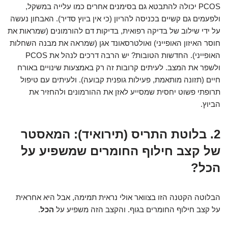
PCOS יכולה להתבטא גם בסימנים אחרים כמו עלייה במשקל,
ולפעמים גם קשיים בכניסה להריון (כי אין ביוץ סדיר). האבחון נעשה
על ידי שילוב של בדיקה רפואית, בדיקות דם להורמונים (שמראות את
חוסר האיזון האופייני) ואולטרסאונד אגן (שמראה את מבנה השחלות
האופייני). החדשות הטובות? יש הרבה דרכים לנהל את PCOS
ולשפר את המצב. לעיתים קרובות זה רק באמצעות שינויים באורח
חיים (תזונה מותאמת, פעילות גופנית קבועה). ולעיתים עם טיפול
תרופתי פשוט יחסית שמסייע לאזן את ההורמונים ולהחזיר את
הביוץ.
2. בלוטת התריס (תירואיד): המאסטר
של קצב חילוף החומרים שמשפיע על
הכל?
הבלוטה הקטנה הזו בצוואר אולי נראית תמימה, אבל היא אחראית
על קצב חילוף החומרים בגוף. והקצב הזה משפיע על
הכל
.