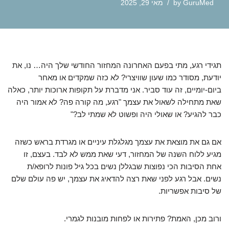
GuruMed
by
מאי 29, 2025
תגידי רגע, מתי בפעם האחרונה המחזור החודשי שלך היה… נו, את
יודעת, מסודר כמו שעון שוויצרי? לא כזה שמקדים או מאחר
ביום-יומיים, זה עוד סביר. אני מדברת על תקופות ארוכות יותר, כאלה
שאת מתחילה לשאול את עצמך "רגע, מה קורה פה? לא אמור היה
כבר להגיע? או שאולי היה ופשוט לא שמתי לב?"
אם גם את מוצאת את עצמך מגלגלת עיניים או מגרדת בראש כשזה
מגיע ללוח השנה של המחזור, דעי שאת ממש לא לבד. בעצם, זו
אחת הסיבות הכי נפוצות שבגללן נשים בכל גיל פונות לרופא/ת
נשים. אבל רגע לפני שאת רצה להדאיג את עצמך, יש פה עולם שלם
של סיבות אפשריות.
ורוב מכן, האמת? פתירות או לפחות מובנות לגמרי.