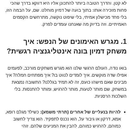
לא קטן. והדרך הטובה ביותר להתכונן אליו היא דווקא בדרך שהכי
פחות מזכירה אותו: בתוך בועה של דמיון מוחלט. שם, על הבמה הזו,
בלי פחד מכישלון אמיתי, בלי שיפוט נוקשה, מתרחשים הקסמים
האמיתיים. וזה בדיוק מה שאנחנו עומדים לפרק.
1. מגרש האימונים של הנפש: איך
משחק דמיון בונה אינטליגנציה רגשית?
בואו נודה, העולם הרגשי שלנו הוא מגרש משחקים מורכב, לפעמים
אפילו שדה מוקשים. איך לומדים לנווט בו? איך מפתחים חמלה? איך
מבינים שאם מישהו כועס, זה לא תמיד בגללנו? התשובה נמצאת
במשחק, שם מותר לטעות, מותר להרגיש, ומותר להתנסות. בלי
השלכות הרסניות.
להיות בנעליים של אחרים (תרתי משמע):
כשילד מגלם רופא,
אמא, דרקון או גיבור על, הוא נכנס לתפקיד. הוא צריך לחשוב
כמוהם, להרגיש כמוהם, להבין את המניעים שלהם. זוהי