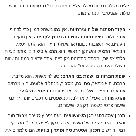
כללים משלו, דמויות משלו ועלילה מתפתחת? תנסו אתם. זה דורש
יכולות קוגניטיביות מרשימות.
הקוד הפתוח של היצירתיות:
אין כמו משחק דמיון כדי לדחוף
את גבולות ה
יצירתיות והחשיבה מחוץ לקופסה
. אין חוקים
נוקשים, אין תשובות נכונות או שגויות. הילד הוא התסריטאי,
הבמאי, המפיק והשחקן הראשי. הוא ממציא סיפורים, פותר בעיות
בלתי צפויות, ומפתח פתרונות מקוריים. אתם יודעים כמה זה שווה
בעולם העבודה של היום? זהב. טהור.
שפת הברווזים ושפת בני האדם:
כשילד משחק, הוא מדבר.
הרבה. הוא מתאר, מתווכח, מסביר, מנהל דיאלוגים. הוא מרחיב
את אוצר המילים שלו, משפר את יכולות ה
ביטוי המילולי
והתקשורת
, ואפילו לומד לבנות משפטים מורכבים יותר. זה כמו
שיעור פרטי בשפה, רק בלי שיעורים.
תכנון אסטרטגי בגן השעשועים:
"אם נפרוץ לטירה מהצד הזה,
והאביר הזה ישמור על השער, אז הדרקון לא ישים לב". משחקי
דמיון דורשים
תכנון, אסטרטגיה ופתרון בעיות
. הם מלמדים את