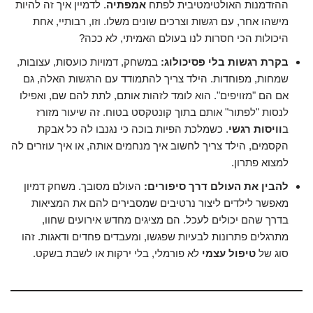
ההזדמנות האולטימטיבית לפתח
אמפתיה
. לדמיין איך זה להיות
מישהו אחר, עם רגשות וצרכים שונים משלו. וזו, רבותיי, אחת
היכולות הכי חסרות לנו בעולם האמיתי, לא ככה?
בקרת רגשות בלי פסיכולוג:
במשחק, דמויות כועסות, עצובות,
שמחות, מפוחדות. הילד צריך להתמודד עם הרגשות האלה, גם
אם הם "מזויפים". הוא לומד לזהות אותם, לתת להם שם, ואפילו
לנסות "לפתור" אותם בתוך קונטקסט בטוח. זה שיעור מזורז
ב
וויסות רגשי
. כשמלכת הפיות בוכה כי נגנבו לה כל אבקת
הקסמים, הילד צריך לחשוב איך מנחמים אותה, או איך עוזרים לה
למצוא פתרון.
להבין את העולם דרך סיפורים:
העולם מסובך. משחק דמיון
מאפשר לילדים ליצור נרטיבים שמסבירים להם את המציאות
בדרך שהם יכולים לעכל. הם מציגים מחדש אירועים שחוו,
מתרגלים פתרונות לבעיות שפגשו, ומעבדים פחדים ודאגות. זהו
סוג של
טיפול עצמי
לא פורמלי, בלי ירקות או לשבת בשקט.