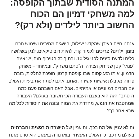
המתנה הסודית שבתוך הקופסה:
למה משחקי דמיון הם הכוח
החשוב ביותר לילדים (ולא רק)?
אנחנו חיים בעידן שמקדש יעילות, הישגים מהירים ושימוש חכם
בזמן. ילדים? צריכים ללמוד קוד, להיות רובוטיקאים, לנגן בשלושה
כלים ולדעת סינית לפני גיל 10. ובתוך כל הטירוף הזה, יש איזה
"פנאי" קטן שנדחק הצידה. ה"סתם משחק". ובמיוחד – משחק
הדמיון. אותו רגע קסום שבו קופסת קרטון הופכת לחללית, בובת
פרווה מקבלת אישיות עשירה, ואתם, אתם לפתור את בעיות העולם
עם חברים דמיוניים או אמיתיים. אבל האם חשבתם פעם כמה
ה"סתם" הזה הוא בעצם העבודה הכי חשובה בעולם? העבודה
שמחטבת את הנפש, מחדדת את המוח ובונה את היסודות לכל מה
שבא אחר כך?
זה לא עניין של מה בכך. זה עניין של
הישרדות רגשית וחברתית
בעולם מורכב. כי העולם האמיתי, בואו נודה באמת, הוא סרט מתח