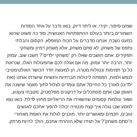
שמעו סיפור, יקירי, או ליתר דיוק, בואו נדבר על אחד הסודות
השמורים ביותר בעולם ההתפתחות האנושית, סוד כה פשוט שהוא
כמעט נשכח. אנחנו מדברים על הכוח המופלא, הקסום והבלתי
נתפס של משחק. לא סתם משחק, אלא משחק דמיון ומשחקי
תפקידים. אתם חושבים שאלו רק "משחקי ילדים"? חשבו שוב. עמוק
יותר, הרבה יותר עמוק. מה אם אגלה לכם שהפעולות האלו, שנראות
כל כך תמימות ונטולות מטרה, הן למעשה חדר הכושר האולטימטיבי
לנפש ולמוח, המפתח ליכולות חברתיות ורגשיות שישרתו אותנו (ואת
ילדינו) לאורך כל החיים? אתם עומדים לצלול לתוך מאמר שישנה את
האופן שבו אתם מסתכלים על דרקונים מפלסטיק, מטבחי צעצוע,
ושאר עולמות קסומים שהשאירו את הריאליזם מחוץ לדלת. בואו נצא
למסע שבו נגלה איך קצת פנטזיה יכולה להפוך אתכם לאנשים
טובים, חכמים ומאושרים יותר. מוכנים לגלות את האמת מאחורי
ה"סתם משחק"? אל תגידו שלא הזהרתי אתכם, הולך להיות מרתק.