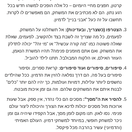
קרטון, חפצים מחיי היומיום – כל אלה הופכים למשהו חדש בכל
רגע נתון. הם לא מכתיבים את המשחק, הם מאפשרים לו לקרות.
תחשבו על זה כעל "אבני בניין" לדמיון.
הצטרפו (כשצריך, ובעדינות):
אל תשתלטו על המשחק.
לפעמים, כל מה שצריך זה לשבת בצד ולהקשיב. לפעמים, שאלת
שאלה פשוטה כמו "מה קורה עכשיו?" או "מי זה?" יכולה לתדלק
את המשחק. ואם אתם מוזמנים פנימה? תהיו המשרת הנאמן,
העוזר האילם, או הלקוח המבולבל. תתנו לילד להוביל.
סיפורים, סיפורים ועוד סיפורים:
קריאת ספרים, וסיפור
סיפורים בעל פה, הם דרך נפלאה להזין את הדמיון. ככל שהילדים
נחשפים ליותר עלילות, דמויות ועולמות, כך יהיו להם יותר "כלים"
לבנות איתם את המשחקים שלהם. וזה גם זמן איכות מובטח.
להסיר את ה"מסך":
מסכים הם כלי נהדר, אין ספק. אבל שעות
ארוכות מול מסכים יכולות לדכא את הצורך והיכולת ליצור עולם
פנימי. נסו לאזן. תנו מקום לזמן מסך, אבל הקפידו שיהיה גם זמן
ניכר למשחק חופשי, במיוחד למשחקי דמיון. העולם האמיתי
(והדמיוני) עשיר בהרבה מכל פיקסל.