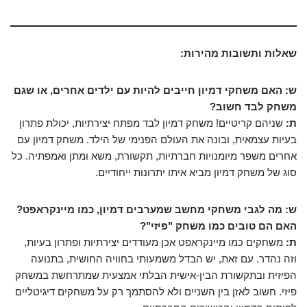
שאלות ותשובות מהירות:
ש: האם משחקי דמיון חייבים להיות עם ילדים אחרים, או שגם
משחק לבד חשוב?
ת:
שניהם קריטיים! משחק דמיון לבד מפתח יצירתיות, יכולת פתרון
בעיות עצמאית, ובונה את העולם הפנימי של הילד. משחק דמיון עם
אחרים משפר מיומנויות חברתיות, תקשורת, משא ומתן ואמפתיה. כל
סוג של משחק דמיון מביא איתו יתרונות ייחודיים.
ש: מה לגבי משחקי מחשב שמערבים דמיון, כמו מיינקראפט?
האם הם טובים כמו משחק "פיזי"?
ת:
משחקים כמו מיינקראפט אכן מעודדים יצירתיות ופתרון בעיות,
וזה נהדר. עם זאת, יש הבדל משמעותי בחוויה החושית, בתנועה
הפיזית ובתקשורת הבין-אישית הבלתי אמצעית שמתרחשת במשחק
פיזי. חשוב לאזן בין השניים ולא להסתמך רק על משחקים דיגיטליים