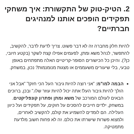
2. הטיק-טוק של התקשורת: איך משחקי
תפקידים הופכים אותנו למנהיגים
חברתיים?
להיות חלק מחברה זה לא דבר פשוט. צריך לדעת לדבר, להקשיב,
להתפשר, לנהל משא ומתן, לפעמים אפילו קצת לשקר (בקטע חיובי,
כן?). והיכן כל הכישורים הסופר-קריטיים האלה מתפתחים באופן
טבעי, בלי שיעורים משעממים או מצגות מנומנמות? נכון, במשחק.
הבמה למו"מ:
"אני רוצה להיות גיבור העל הכי חזק!" "אבל אני
הולך להיות גיבור העל! אתה יכול להיות עוזר שלו." ובכן, ברוכים
הבאים לעולם המורכב של
משא ומתן ופתרון קונפליקטים
.
במשחק, ילדים חייבים להסכים על חוקים, על תפקידים ועל כיוון
העלילה. הם לומדים להשמיע את קולם, להקשיב לאחרים,
ולמצוא פשרות שישרתו את כולם. זה לא פחות חשוב מלדעת
מתמטיקה.