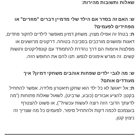
שאלות ותשובות מהירות:
ש: האם זה בסדר אם הילד שלי מדמיין דברים "מוזרים" או
מפחידים לפעמים?
ת:
בטח! זה אפילו מצוין. משחק דמיון מאפשר לילדים לחקור פחדים,
דאגות ומושגים מורכבים בסביבה בטוחה. דרקונים מרושעים או
מפלצות איומות הם דרך נהדרת להתמודד עם קונפליקטים ורגשות
קשים. זה מגרש אימונים לנפש. תנו להם את החופש הזה.
ש: מה לגבי ילדים שפחות אוהבים משחקי דמיון? איך
מעודדים אותם?
ת:
אל ייאוש! לא כל ילד הוא שחקן תיאטרון מלידה. אפשר להתחיל
בקטן: להציע אבזרים (כובע, שרביט), לשאול שאלות פתוחות ("מה
לדעתך הדובי הזה רוצה לעשות עכשיו?"), או פשוט להצטרף
בעצמכם לכמה דקות ולהתחיל סיפור. לפעמים כל מה שצריך זה
ניצוץ קטן.