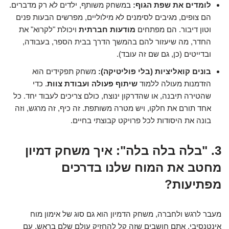
לומדים את שפת הגוף:
במשחק משותף, ילדים לא רק מדברים.
הם צופים, מגיבים לסימנים לא מילוליים, מפרשים הבעות פנים
וטון דיבור. הם מפתחים
מודעות חברתית
ויכולת "לקרוא" את
החדר, מה שיעזור להם בהמשך הדרך בבית הספר, בעבודה,
ובדייטים (כן, גם שם זה עובד).
בונים קואליציות (בלי פוליטיקה):
משחק תפקידים הוא
הזדמנות מעולה ללמוד
שיתוף פעולה ועבודת צוות
. כדי
שהטירה תיבנה, או שהדרקון ינוצח, כולם צריכים לעבוד יחד. כל
אחד תורם את חלקו, ויש מטרה משותפת. זה כיף, זה מרגש, וזה
בונה את היסודות לכל פרויקט קבוצתי בחיים.
3. "בלה בלה בלה": איך משחק דמיון
מחטב את המוח שלנו בדרכים
מפתיעות?
מעבר לרגש ולחברה, משחק הדמיון הוא גם סוג של אימון מוח
אינטנסיבי. אתם חושבים שזה קל להחזיק עולם שלם בראש, עם