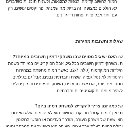
המוח לחשוב קדימה, לצפות לתוצאות, ולשנות תוכניות כשדברים
לא הולכים כמצופה. זה בדיוק מה שמנהלי פרויקטים עושים, רק
עם יותר אבק פיות ופחות דד-ליינים.
שאלות ותשובות מהירות:
ש: האם יש גיל מסוים שבו משחקי דמיון חשובים במיוחד?
ת:
משחקי דמיון חשובים בכל גיל, אבל הם קריטיים במיוחד בשנות
הילדות המוקדמות (גילאי 2-7), כאשר המוח מתפתח במהירות
והיסודות לאינטליגנציה רגשית וחברתית נבנים. אבל גם בגילאים
מתקדמים יותר, וגם אצל מבוגרים, משחקי תפקידים ודמיון יכולים
לשפר מיומנויות קוגניטיביות וחברתיות.
ש: כמה זמן צריך להקדיש למשחק דמיון ביום?
ת:
אין "כמות קסם" מדויקת. החשוב הוא לא הכמות, אלא האיכות.
חצי שעה של משחק מעורב, מודרך בעדינות או חופשי לחלוטין,
יכולה להיות בעלת ערך עצום. העיקר הוא לאפשר את המרחב והזמן