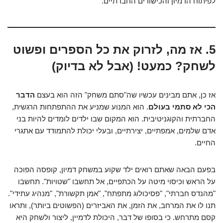
לפיתוח הדמיון והכישורים החברתיים.
5. אז מה, לזרוק את כל הספרים ופשוט
לשחק? כמעט! (אבל לא בדיוק)
אז כן, אתם מבינים עכשיו שה"סתם משחק" הזה הוא בעצם
הדבר
הכי לא סתמי בעולם
. הוא המנוע שמניע את ההתפתחות הרגשית,
החברתית והקוגניטיבית. הוא המקום שבו ילדים לומדים להיות בני
אדם שלמים, אמפתיים, יצירתיים, ובעלי יכולת להתמודד עם אתגרי
החיים.
בפעם הבאה שאתם רואים ילד שקוע במשחק דמיון, קופסה הפוכה
על הראש וכיסוי מיטה על הכתפיים, אל תחשבו "שטויות". תחשבו
"מהנדס חברתי", "פסיכולוג מתפתח", "אמן תקשורת", "מנהיג עתידי".
תנו לו את המרחב, את הזמן, את האביזרים (הפשוטים ביותר), ותראו
קסם מתרחש. כי בסופו של דבר, היכולת לדמיין, ליצור ולשחק היא