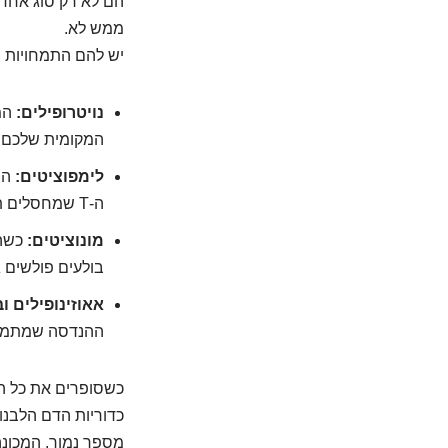
הם לא רק סוג אחד 
ממש לא.
יש להם התמחויות ש
נויטרופילים:
המה
המקומית שלכם.
לימפוציטים:
ה-T שמחסלים תאים נגועים בווירוסים או תאים סרטניים. המודיעין והכוחות המיוחדים.
מונוציטים:
כשהם
בולעים פולשים גד
אאוזינופילים ו
ההנדסה שמתמוד
כדוריות הדם הלבנו
מספר נמוך, המכונ