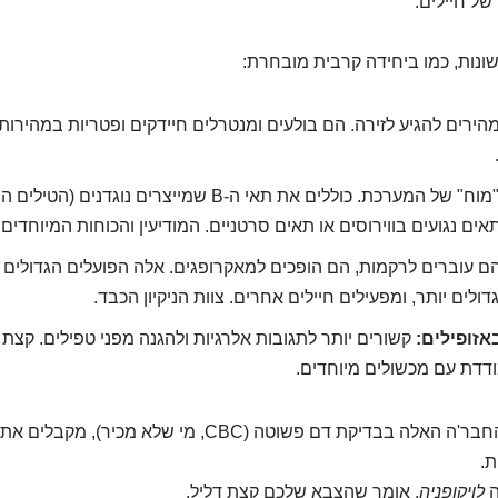
של חיילים.
ונות, כמו ביחידה קרבית מובחרת:
ירים להגיע לזירה. הם בולעים ומנטרלים חיידקים ופטריות במהירו
ה"מוח" של המערכת. כוללים את תאי ה-B שמייצרים נוגד
 עוברים לרקמות, הם הופכים למאקרופגים. אלה הפועלים הגדולים 
ולים יותר, ומפעילים חיילים אחרים. צוות הניקיון הכבד.
באזופילים:
קשורים יותר לתגובות אלרגיות ולהגנה מפני טפילים. קצת 
דת עם מכשולים מיוחדים.
כשסופרים את כל החבר'ה האלה בבדיקת דם פשוטה (CBC, מי ש
ת.
ה
לויקופניה
, אומר שהצבא שלכם קצת דליל.