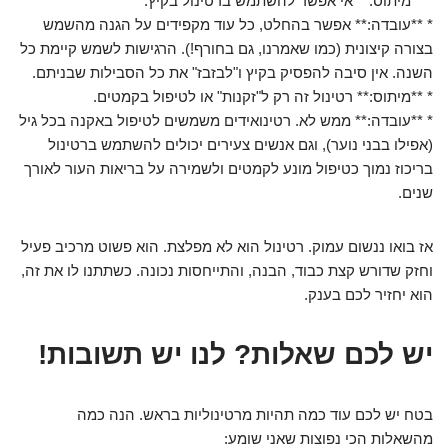
* **מיתוס:** אי אפשר להשתמש ברטינול בקיץ.
* **עובדה:** אפשר בהחלט, כל עוד מקפידים על הגנה מהשמש
בצורה קיצונית (כמו שאמרנו, גם בחורף!). הרגישות לשמש קיימת כל
השנה. אין סיבה להפסיק בקיץ ו"לבזבז" את כל הסבילות שבניתם.
* **מיתוס:** רטינול זה רק ל"זקנות" או לטיפול בקמטים.
* **עובדה:** ממש לא. רטינואידים משמשים לטיפול באקנה בכל גיל
(אפילו בבני נוער), וגם אנשים צעירים יכולים להשתמש ברטינול
בריכוז נמוך כטיפול מונע לקמטים ולשמירה על בריאות העור לאורך
שנים.
אז בואו ננשום עמוק. רטינול הוא לא מפלצת. הוא פשוט מרכיב פעיל
וחזק שדורש קצת כבוד, הבנה, והתייחסות נכונה. כשתתנו לו את זה,
הוא יחזיר לכם בענק.
יש לכם שאלות? לנו יש תשובות!
בטח יש לכם עוד כמה תהיות מרטינוליות בראש. הנה כמה
מהשאלות הכי נפוצות שאני שומע: