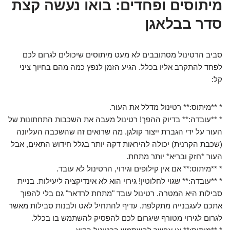
מיתוסים ופחדים: בואו נעשה קצת
סדר בבלאגן
סביב הרטינול מסתובבים לא מעט מיתוסים שיכולים לגרום לכם
לפחד להתקרב אליו בכלל. הגיע הזמן לנפץ כמה מהם בחיוך ציני
קל:
* **מיתוס:** רטינול מדלל את העור.
* **עובדה:** בדיוק ההפך! רטינול מעבה את השכבות התחתונות של
העור על ידי הגברת ייצור קולגן. מה שרואים זה שהשכבה העליונה
(שכבת הקרנית) יכולה להיראות דקה יותר בגלל חידוש התאים, אבל
העור *חזק ובריא* יותר מתחת.
* **מיתוס:** אם אין קילופים וגירוי, הרטינול לא עובד.
* **עובדה:** שגוי לחלוטין! גירוי הוא לא אינדיקציה ליעילות. בניית
סבילות היא המטרה. רטינול עובד "מתחת לרדאר" גם בלי להפוך
אתכם לעגבנייה מתקלפת. עדיף להתחיל לאט ולבנות סבילות מאשר
לגרום לגירוי מטורף שיגרום לכם להפסיק להשתמש בו בכלל.