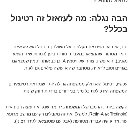
לרטינול למתחילות.
הבה נגלה: מה לעזאזל זה רטינול
בכלל?
טוב, אז בואו נשים את הקלפים על השולחן. רטינול הוא לא איזה
חומר מסתורי שהמציאו במעבדה סודית ביפן (למרות שזה נשמע
מגניב). הוא פשוט צורה של ויטמין A. כן כן, אותו ויטמין שמצוי גם
בגזרים וטוב לראייה. מסתבר שהוא עושה פלאים גם לעור.
עכשיו, רטינול הוא חלק ממשפחה גדולה יותר שנקראת רטינואידים.
המשפחה הזו כוללת כל מיני בני דודים בדרגות חוזק שונות.
הקשה ביותר, הרמבו של המשפחה, זה מה שנקרא חומצה רטינואית
(Tretinoin או Retin-A, למשל). את זה מקבלים רק עם מרשם מרופא
עור, וזה עושה עבודה מטורפת (אבל עם פוטנציאל לגירוי רציני).