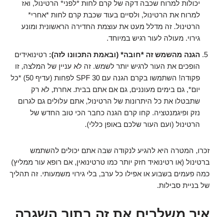
יכולות למרוח שכבה דקה של קרם לחות *לפני* הרטינול, ואז
למרוח את הרטינול, ולסיים בעוד שכבת קרם לחות *אחרי*
הרטינול. זה מדלל מעט את עוצמת החדירה הראשונית ומונע
גירוי. מעולה לעור רגיש במיוחד.
הגנה מהשמש זה *חובה* (ובאמת התכוונו לזה):
רטינואידים
הופכים את העור לרגיש יותר לשמש. זה לא עניין של המלצה, זו
פקודה! השתמשו בקרם הגנה עם SPF 30 לפחות (עדיף 50) *כל
יום*, גם בימים מעוננים, גם אם אתם בבית. אחרת, לא רק
שתבטלו את כל היתרונות של הרטינול, אתם עלולים גם לגרום
נזק ופיגמנטציה. קחו קרם הגנה כחבר הכי טוב החדש של
הרטינול (ועם העור שלכם באופן כללי).
זכרו, המטרה היא להגיע לנקודה שבה אתם יכולים להשתמש
ברטינול (או רטינואיד חזק יותר כמו טרטינואין, אם רופא עור ממליץ)
כמה פעמים בשבוע או אפילו כל ערב, בלי גירוי משמעותי. זה תהליך
של בניית סבילות.
איך משלבים את זה בתוך השגרה