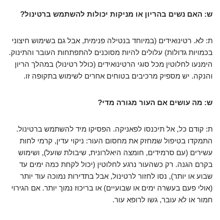
ש: האם נשים בהריון או מניקות יכולות להשתמש ברטינול?
ת: לא. רטינואידים (במיוחד בנטילה פנימית, אבל גם בשימוש חיצוני
בכמויות גדולות) עלולים להיות מסוכנים להתפתחות העובר והתינוק.
הימנעו לחלוטין מכל סוגי הרטינואידים (כולל רטינול) במהלך הריון
והנקה. יש מספיק מרכיבים בטוחים אחרים לשימוש בתקופה זו.
ש: מה עושים אם העור מגורה מדי?
ת: קודם כל, אל תיכנסו לפאניקה. הפסיקו מיד להשתמש ברטינול.
התמקדו בטיפול שמחזק את מחסום העור: ניקוי עדין, קרמי לחות
עשירים (עם סרמידים, חומצה היאלרונית, שיבולת שועל), ושימוש
בקרם הגנה. רק כשהעור נרגע לחלוטין (יכול לקחת כמה ימים עד
שבוע או יותר), נסו לחזור לרטינול, אבל בתדירות נמוכה עוד יותר
(אולי פעם בעשרה ימים או שבועיים) או בריכוז נמוך יותר. אם הגירוי
חמור או לא עובר, גשו לרופא עור.