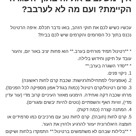
הקיימת? ועם מה לא לערבב?
עכשיו כשיש לכם את חוקי הזהב, בואו נדבר תכלס. איפה הרטינול
נכנס בתוך כל הסרומים והקרמים שיש לכם בבית?
* **רטינול תמיד מורחים בערב.** הוא פחות יציב באור יום, והעור
עובד על תיקון וחידוש בלילה.
* **סדר השגרה בערב:**
1. ניקוי פנים.
2. (אופציונלי למתחילות/רגישות: שכבת קרם לחות ראשונה)
3. סרום רטינול/קרם רטינול (כמות בגודל אפון מספיקה לכל הפנים!).
מרחו שכבה דקה ואחידה. הימנעו מאזור העיניים קרוב מדי (עור עדין
מדי), זוויות האף והשפתיים (נוטים להיות יבשים ומגורים).
4. המתנה קצרה (כמה דקות).
5. קרם לחות (חובה!). קרם לחות טוב עם מרכיבים כמו סרמידים או
חומצה היאלורונית יעזור להרגיע ולהזין את העור.
* **בלילות שבהם לא משתמשים ברטינול:** התמקדו בלחות ושיקום