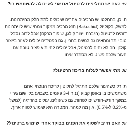
ש: האם יש תחליפים לרטינול אם אני לא יכולה להשתמש בו?
ת: כן, בהחלט! יש מרכיבים אחרים שיכולים לתת חלק מהיתרונות.
למשל, בקוקיול (Bakuchiol) הוא מרכיב ממקור צמחי שיש לו יתרונות
דומים לרטינול (הגברת ייצור קולגן, שיפור מרקם) אבל לרוב נסבל
טוב יותר ומתאים גם לנשים בהריון. גם פפטידים יכולים לעזור בייצור
קולגן. הם לא זהים לרטינול, אבל יכולים להיות אופציה טובה אם
העור שלכם פשוט לא מסתדר איתו.
ש: מתי אפשר לעלות בריכוז הרטינול?
ת: רק כשהעור שלכם התרגל לחלוטין לריכוז הנוכחי ואתם
משתמשים בו באופן קבוע (נניח 3-4 פעמים בשבוע) בלי שום גירוי
במשך חודש-חודשיים לפחות. גם כשעולים, עולים בהדרגה (למשל
מ-0.2% ל-0.5%). אין מה למהר, המטרה היא שימוש לטווח ארוך.
ש: האם חייב לשטוף את הפנים בבוקר אחרי שימוש ברטינול?