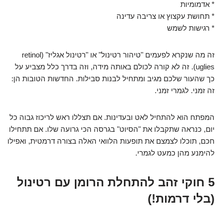
* אדמומיות
* תחושת עקצוץ או צריבה עדינה
* רגישות לשמש
זה מה שנקרא לפעמים "טיהור רטינול" או "רטינול אגליז" (retinol
uglies). זה לא קורה לכולם באותה מידה, וזה בדרך כלל מצביע על
כך שהעור שלכם מגיב ומתחיל לבנות סבילות. החדשות הטובות הן:
זה זמני. לגמרי זמני.
המפתח הוא להתחיל לאט ובעדינות. אם תצללו ראש לריכוז גבוה כל
יום, כנראה שתקבלו את "הסיוט" בגרסה הכי גרועה שלו. אם תתחילו
חכם, תוכלו לצמצם את תופעות הלוואי האלה בצורה דרמטית, ואפילו
להימנע מהן כמעט לגמרי.
5 חוקי זהב להתחלת הרומן עם רטינול
(בלי דרמות!)