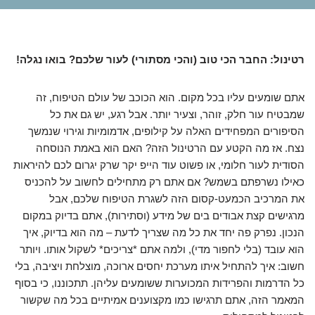
רטינול: החבר הכי טוב (והכי מסתורי) לעור שלכם? בואו נגלה!
אתם שומעים עליו בכל מקום. הוא הכוכב של עולם הטיפוח, זה
שמבטיח עור חלק, זוהר, וצעיר יותר. אבל רגע, יש גם את כל
הסיפורים המפחידים האלה על קילופים, אדמומיות וגירוי שנמשך
נצח. אז מה הקטע עם הרטינול הזה? האם הוא באמת הנוסחה
הסודית לעור חלומי, או פשוט עוד הייפ יקר שרק יגרום לכם להיראות
כאילו נשרפתם בשמש? אם אתם רק מתחילים לחשוב על להכניס
את המרכיב הכמעט-קסום הזה לשגרת הטיפוח שלכם, אבל
מרגישים קצת אבודים בים של מידע (וסתירות), אתם בדיוק במקום
הנכון. נפרק פה יחד את כל מה שצריך לדעת – מה הוא בדיוק, איך
הוא עובד (בלי לחפור מדי), ולמה אתם *צריכים* לשקול אותו. ויותר
חשוב: איך להתחיל איתו מערכת יחסים ארוכה, מוצלחת ויציבה, בלי
כל הדרמות והפרידות המכוערות ששומעים עליהן. תתכוננו, כי בסוף
המאמר הזה, אתם תרגישו כמו מקצוענים אמיתיים בכל מה שקשור