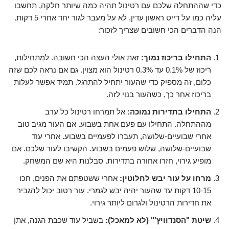
כדי שההתחלה שלכם עם רטינול תהיה כמה שיותר חלקה, תחשבו
עליה כמו על דייט ראשון עדין, לא על מעבר לגור יחד אחרי 5 דקות.
הנה הדברים הכי חשובים שצריך לזכור:
התחילו בריכוז נמוך:
זאת אולי העצה הכי חשובה. למתחילות,
ריכוז של 0.1% עד 0.3% רטינול הוא מצוין. גם אם נראה לכם שזה
כלום, זה מספיק כדי שהעור יתחיל להתרגל. תמיד אפשר לעלות
בריכוז אחר כך, כשהעור בנוי לזה.
התחילו בתדירות נמוכה:
אל תמרחו רטינול כל ערב
מההתחלה. התחילו עם פעם אחת בשבוע. אם העור מגיב טוב
אחרי שבועיים-שלושה, תעברו לפעמיים בשבוע. אחרי עוד
שבועיים-שלושה, שלוש פעמים בשבוע. הקשיבו לעור שלכם. אם
מופיע גירוי, חזרו אחורה בתדירות. סבלנות היא שם המשחק.
מרחו על עור יבש לחלוטין:
אחרי ששטפתם את הפנים, חכו
10-15 דקות עד שהעור יהיה יבש לגמרי. עור רטוב יכול להגביר
את חדירות הרטינול ולגרום ליותר גירוי.
שיטת "הסנדוויץ'" (לא למאכל):
בשביל עוד שכבת הגנה, אתן