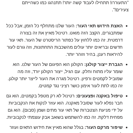
"התעוררו! תתחילו לעבוד קשה יותר! תתנהגו כמו כשהייתם
צעירים!".
האצת חידוש תאי העור:
העור שלנו מתחלף כל הזמן, אבל ככל
שמתבגרים, הקצב הזה מואט. רטינול מאיץ את זה בצורה
דרמטית. זה כמו ללחוץ על כפתור הריסטרט של העור. תאי עור
חדשים ובריאים יותר עולים מהשכבות התחתונות, וזה גורם לעור
להיראות רענן, בהיר וזוהר יותר.
הגברת ייצור קולגן:
הקולגן הוא הפיגום של העור שלנו. הוא
שומר עליו מתוח וחלק. עם הגיל, ייצור הקולגן יורד, וזה מה
שמוביל לקמטים ורפיון. רטינול מגרה את העור לייצר יותר קולגן.
זה כמו לתת לעור אימון כושר רציני נגד קמטים.
טיפול באקנה ופצעונים:
רטינול לא רק מטפל בקמטים, הוא גם
חבר נפלא לעור שסובל מאקנה. הוא עוזר לנקות את הנקבוביות
על ידי מניעת הצטברות של תאי עור מתים ושמן (סבום). הוא גם
מפחית דלקת. זה כמו להשתמש בשואב אבק עוצמתי לנקבוביות.
שיפור מרקם העור:
בגלל שהוא מאיץ את חידוש התאים ועוזר