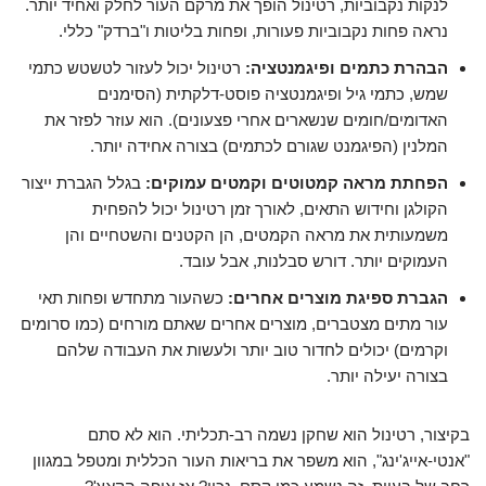
לנקות נקבוביות, רטינול הופך את מרקם העור לחלק ואחיד יותר.
נראה פחות נקבוביות פעורות, ופחות בליטות ו"ברדק" כללי.
הבהרת כתמים ופיגמנטציה:
רטינול יכול לעזור לטשטש כתמי
שמש, כתמי גיל ופיגמנטציה פוסט-דלקתית (הסימנים
האדומים/חומים שנשארים אחרי פצעונים). הוא עוזר לפזר את
המלנין (הפיגמנט שגורם לכתמים) בצורה אחידה יותר.
הפחתת מראה קמטוטים וקמטים עמוקים:
בגלל הגברת ייצור
הקולגן וחידוש התאים, לאורך זמן רטינול יכול להפחית
משמעותית את מראה הקמטים, הן הקטנים והשטחיים והן
העמוקים יותר. דורש סבלנות, אבל עובד.
הגברת ספיגת מוצרים אחרים:
כשהעור מתחדש ופחות תאי
עור מתים מצטברים, מוצרים אחרים שאתם מורחים (כמו סרומים
וקרמים) יכולים לחדור טוב יותר ולעשות את העבודה שלהם
בצורה יעילה יותר.
בקיצור, רטינול הוא שחקן נשמה רב-תכליתי. הוא לא סתם
"אנטי-אייג'ינג", הוא משפר את בריאות העור הכללית ומטפל במגוון