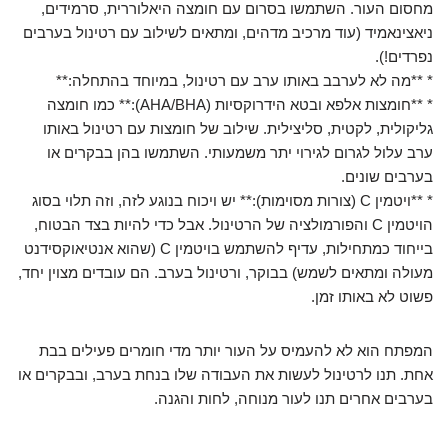
מחסום העור. השתמשו בסרום עם חומצה היאלוררית, סרמידים,
ניאצינאמיד (עוד מרכיב מדהים, ומתאים לשילוב עם רטינול בערבים
נפרדים!).
* **מה לא לערבב באותו ערב עם רטינול, במיוחד בהתחלה:**
* **חומצות אלפא ובטא הידרוקסיות (AHA/BHA):** כמו חומצה
גליקולית, לקטית, סליצילית. שילוב של חומצות עם רטינול באותו
ערב עלול לגרום לגירוי יתר משמעותי. השתמשו בהן בבקרים או
בערבים שונים.
* **ויטמין C (צורות מסוימות):** יש ויכוח בנוגע לזה, וזה תלוי בסוג
הויטמין C והפורמולציה של הרטינול. אבל כדי להיות בצד הבטוח,
בייחוד כמתחילות, עדיף להשתמש בויטמין C (שהוא אנטיאוקסידנט
מעולה ומתאים לשמש) בבוקר, ורטינול בערב. הם עובדים מצוין יחד,
פשוט לא באותו זמן.
המפתח הוא לא להעמיס על העור יותר מדי חומרים פעילים בבת
אחת. תנו לרטינול לעשות את העבודה שלו בנחת בערב, ובבקרים או
בערבים אחרים תנו לעור מנוחה, לחות והגנה.