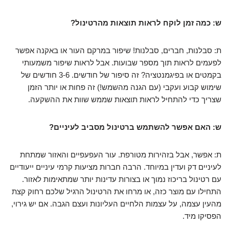
ש: כמה זמן לוקח לראות תוצאות מהרטינול?
ת: סבלנות, חברים, סבלנות! שיפור במרקם העור או באקנה אפשר
לפעמים לראות תוך מספר שבועות. אבל לראות שיפור משמעותי
בקמטים או בפיגמנטציה? זה סיפור של חודשים. 3-6 חודשים של
שימוש קבוע ועקבי (עם הגנה מהשמש!) זה פחות או יותר הזמן
שצריך כדי להתחיל לראות תוצאות שממש שוות את ההשקעה.
ש: האם אפשר להשתמש ברטינול מסביב לעיניים?
ת: אפשר, אבל בזהירות מטורפת. עור העפעפיים והאזור שמתחת
לעיניים דק ועדין במיוחד. הרבה חברות מציעות קרמי עיניים ייעודיים
עם רטינול בריכוז נמוך או בצורות עדינות יותר שמתאימות לאזור.
התחילו עם מוצר כזה, או מרחו את הרטינול הרגיל שלכם רחוק קצת
מהעין עצמה, על עצמות הלחיים העליונות ועצם הגבה. אם יש גירוי,
הפסיקו מיד.