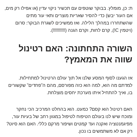
ת: כן, מומלץ. בבוקר שוטפים עם תכשיר ניקוי עדין (או אפילו רק מים,
אם העור יבש) כדי להסיר שאריות מוצרים ותאי עור מתים
שהשתחררו במהלך הלילה. ואז ממשיכים לשגרת הבוקר: סרום
(ויטמין C!), קרם לחות, וקרם הגנה (!!!!!!!!!!).
השורה התחתונה: האם רטינול
שווה את המאמץ?
אז הגענו לסוף המסע שלנו אל תוך עולם הרטינול למתחילות.
למדתם מה הוא, למה הוא כזה מפורסם, מהם ה"פחדים" שקשורים
בו, ואיך להתחיל איתו מערכת יחסים מוצלחת.
האם רטינול הוא קסם? כמעט. הוא בהחלט המרכיב הכי נחקר
ומוכח שיש לנו בעולם הטיפוח לטיפול במגוון רחב של בעיות עור,
מפיגמנטציה ואקנה ועד קמטים ושיפור מרקם כללי. האם הוא סיוט?
רק אם לא משתמשים בו נכון.