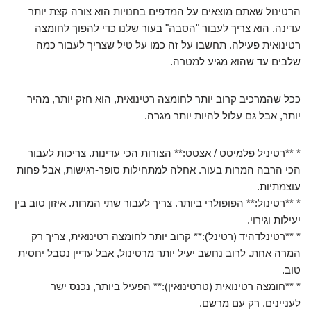
הרטינול שאתם מוצאים על המדפים בחנויות הוא צורה קצת יותר
עדינה. הוא צריך לעבור "הסבה" בעור שלנו כדי להפוך לחומצה
רטינואית פעילה. תחשבו על זה כמו על טיל שצריך לעבור כמה
שלבים עד שהוא מגיע למטרה.
ככל שהמרכיב קרוב יותר לחומצה רטינואית, הוא חזק יותר, מהיר
יותר, אבל גם עלול להיות יותר מגרה.
* **רטיניל פלמיטט / אצטט:** הצורות הכי עדינות. צריכות לעבור
הכי הרבה המרות בעור. אחלה למתחילות סופר-רגישות, אבל פחות
עוצמתיות.
* **רטינול:** הפופולרי ביותר. צריך לעבור שתי המרות. איזון טוב בין
יעילות וגירוי.
* **רטינלדהיד (רטינל):** קרוב יותר לחומצה רטינואית, צריך רק
המרה אחת. לרוב נחשב יעיל יותר מרטינול, אבל עדיין נסבל יחסית
טוב.
* **חומצה רטינואית (טרטינואין):** הפעיל ביותר, נכנס ישר
לעניינים. רק עם מרשם.