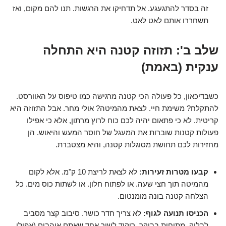
זה בסדר להתגעגע. אל תדחיקו את הרגשות. תנו להם מקום, ואז
תשחררו אותם לאט לאט.
שלב ב': תזוזה קטנה היא התחלה
ענקית (באמת)
כשבדיכאון, כל פעולה הכי קטנה מרגישה כמו טיפוס על האוורסט.
להתקלח? משימת חיי. לצאת מהמיטה? אולי מחר. אבל התזוזה היא
קריטית. לא כי פתאום יהיה לכם כוח לרוץ מרתון, אלא כי אפילו
פעולות קטנות שוברות את המעגל של חוסר המעש והיאוש. הן
מחזירות לכם תחושת מסוגלות קטנה, והיא מצטברת.
קבעו מטרות זעירות:
לא לצאת לריצת 10 ק"מ. אלא לקום
מהמיטה תוך חצי שעה. או לפתוח חלון. או לשתות כוס מים. כל
הצלחה קטנה בונה מומנטום.
הכניסו תנועה לגוף:
לא צריך חדר כושר. סיבוב קצר מסביב
לבלוק. מתיחות בבוקר. ריקוד לשיר אחד שאתם אוהבים (אפילו