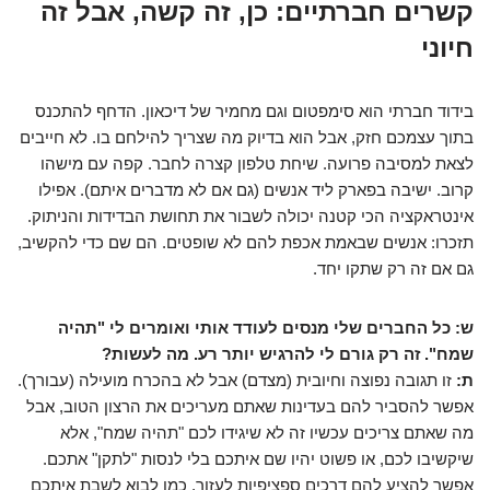
קשרים חברתיים: כן, זה קשה, אבל זה
חיוני
בידוד חברתי הוא סימפטום וגם מחמיר של דיכאון. הדחף להתכנס
בתוך עצמכם חזק, אבל הוא בדיוק מה שצריך להילחם בו. לא חייבים
לצאת למסיבה פרועה. שיחת טלפון קצרה לחבר. קפה עם מישהו
קרוב. ישיבה בפארק ליד אנשים (גם אם לא מדברים איתם). אפילו
אינטראקציה הכי קטנה יכולה לשבור את תחושת הבדידות והניתוק.
תזכרו: אנשים שבאמת אכפת להם לא שופטים. הם שם כדי להקשיב,
גם אם זה רק שתקו יחד.
ש: כל החברים שלי מנסים לעודד אותי ואומרים לי "תהיה
שמח". זה רק גורם לי להרגיש יותר רע. מה לעשות?
ת:
זו תגובה נפוצה וחיובית (מצדם) אבל לא בהכרח מועילה (עבורך).
אפשר להסביר להם בעדינות שאתם מעריכים את הרצון הטוב, אבל
מה שאתם צריכים עכשיו זה לא שיגידו לכם "תהיה שמח", אלא
שיקשיבו לכם, או פשוט יהיו שם איתכם בלי לנסות "לתקן" אתכם.
אפשר להציע להם דרכים ספציפיות לעזור, כמו לבוא לשבת איתכם