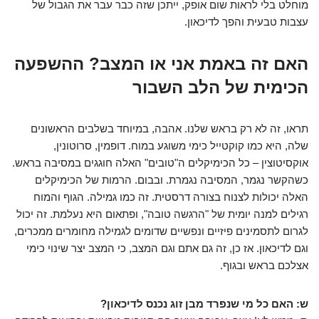
מוחלט בלי לראות שום אופק, ייתכן שזה כבר עבר את הגבול של
עצבות טבעית והפך לדיכאון.
האם זה באמת אני או המצב? ההשפעה
הכימית של הלב השבור
תראו, זה לא רק בראש שלנו. אהבה, במיוחד בשלבים הראשונים
שלה, היא כמו קוקטייל כימי משוגע במוח. דופמין, סרוטונין,
אוקסיטוצין – כל הכימיקלים ה"טובים" האלה חוגגים במסיבה בראש.
כשהקשר נגמר, המסיבה נגמרת. ובבום. הרמות של הכימיקלים
האלה יכולות לצנוח בצורה דרסטית. זה כמו גמילה. הגוף והמוח
רגילים למנה יומית של "הרגשה טובה", ופתאום היא נעלמת. זה יכול
לגרום לתסמינים פיזיים ונפשיים שדומים לגמילה מחומרים ממכרים,
וגם לדיכאון. אז כן, זה גם אתם וגם המצב, כי המצב יצר שינוי כימי
אצלכם בראש ובגוף.
ש: האם כל מי שנפרד מבן זוג נכנס לדיכאון?