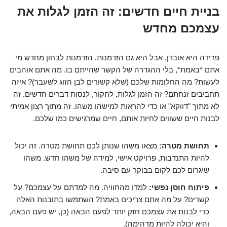
בניית חיים חדשים: זה הזמן לגלות את
עצמכם מחדש
פרידה היא אובדן, אבל היא גם הזדמנות. הזדמנות לבחון מחדש מי
אתם *באמת*, בלי ההגדרה של הקשר שהייתם בו. מה אתם אוהבים
לעשות? מה החלומות שלכם (שלא קשורים לבן הזוג לשעבר)? איזה
תחביבים זנחתם? זה הזמן לגלות, לחקור, לנסות דברים חדשים. זה
לא מתוך "דווקא" או כדי להראות למישהו משהו. זה מתוך רצון אמיתי
לבנות חיים ששווים לחיות אותם, חיים שמרגישים כמו שלכם.
תחושת מטרה:
מצאו משהו שנותן לכם תחושת מטרה. זה יכול
להיות התנדבות, פרויקט אישי, למידה של משהו חדש. משהו
שיגרום לכם לקום בבוקר עם סיבה.
פיתוח חוסן נפשי:
למדו מהחוויה. מה למדתם על עצמכם? על
קשרים? על מה אתם צריכים באמת? השתמשו בתובנות האלה
כדי לבנות את עצמכם חזק יותר לפעם הבאה (כן, יש פעם הבאה,
והיא יכולה להיות מדהימה).