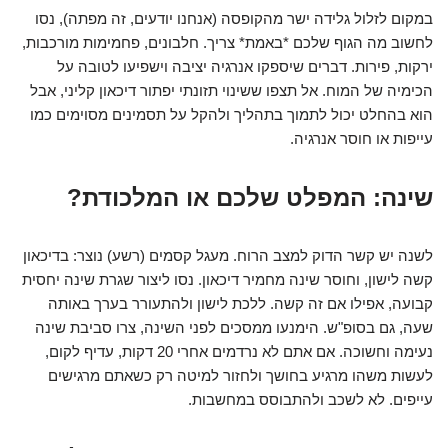
במקום לזלול גלידה ישר מהקופסה (אנחנו יודעים, זה מפתה), נסו
לחשוב מה הגוף שלכם *באמת* צריך. חלבונים, פחמימות מורכבות,
ירקות, פירות. דברים שיספקו אנרגיה יציבה וישפיעו לטובה על
הכימיה של המוח. אל תצפו ששינוי תזונתי יפתור דיכאון קליני, אבל
הוא בהחלט יכול לתמוך בתהליך ולהקל על תסמינים מסוימים כמו
עייפות או חוסר אנרגיה.
שינה: המפלט שלכם או המלכודת?
לשנה יש קשר הדוק למצב הרוח. מעגל קסמים (רשע) נוצר: בדיכאון
קשה לישון, וחוסר שינה מחמיר דיכאון. נסו ליצור שגרת שינה יחסית
קבועה, אפילו אם זה קשה. ללכת לישון ולהתעורר בערך באותה
שעה, גם בסופ"ש. הימנעו ממסכים לפני השינה, צרו סביבת שינה
נעימה וחשוכה. אם אתם לא נרדמים אחרי 20 דקות, עדיף לקום,
לעשות משהו מרגיע בחושך ולחזור למיטה רק כשאתם מרגישים
עייפים. לא לשכב ולהתבוסס במחשבות.