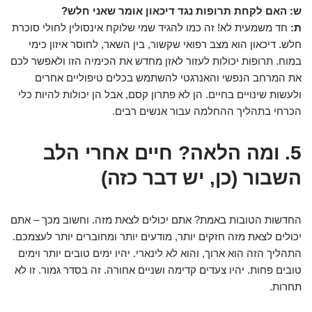
ש: האם לקחת תרופות נגד דיכאון אומר שאני חלש?
ת:
חד משמעית לא! זה כמו להגיד שמי שלוקח אינסולין לחולי סוכרת
חלש. דיכאון הוא מצב רפואי שקשור, בין השאר, לחוסר איזון כימי
במוח. תרופות יכולות לעזור לאזן מחדש את הכימיה הזו ולאפשר לכם
את המרחב הנפשי והאנרגטי להשתמש בכלים טיפוליים אחרים
ולעשות שינויים בחיים. הן לא פתרון קסם, אבל הן יכולות להיות כלי
הכרחי בתהליך ההחלמה עבור אנשים רבים.
5. ומה הלאה? חיים אחרי הלב
השבור (כן, יש דבר כזה)
החדשות הטובות באמת? אתם יכולים לצאת מזה. וחשוב מכך – אתם
יכולים לצאת מזה חזקים יותר, מודעים יותר ומחוברים יותר לעצמכם.
התהליך הזה הוא ארוך, והוא לא לינארי. יהיו ימים טובים יותר וימים
טובים פחות. יהיו צעדים קדימה ושניים אחורה. זה בסדר גמור. זו לא
תחרות.