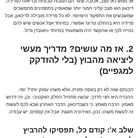
ת:
ממש לא! עצב, אכזבה וצער הם תגובות טבעיות ובריאות לפרידה.
דיכאון הוא מצב קליני חמור יותר שמאופיין בתסמינים מתמשכים
שמשבשים את התפקוד היומיומי. לא כל פרידה מובילה לדיכאון, אבל
פרידה היא בהחלט טריגר אפשרי, במיוחד אצל אנשים שיש להם
נטייה לכך או שהקשר היה משמעותי במיוחד והאובדן גדול.
2. אז מה עושים? מדריך מעשי
ליציאה מהבוץ (בלי להזדקק
למגפיים)
הבנתם שזה לא רק באסה זמנית, אלא משהו עמוק יותר? יופי.
ההכרה היא חצי הדרך. עכשיו מתחיל החלק האקטיבי. וכן, זה ידרוש
מאמץ. הרבה מאמץ. כי כשבדיכאון, הדבר האחרון שבא לכם לעשות
זה לעשות משהו. נכון, האירוניה חוגגת. אבל אין קסמים. יש עבודה.
שלב א': קודם כל, תפסיקו להרביץ