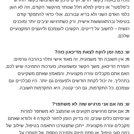
כ"פלסטר" או ניסיון למלא חלל שנותר מהקשר הקודם, וזה לא הוגן
כלפי האדם השני ולא בריא עבורכם. אולי כדאי להתמקד קודם
בטיפול ובהתאוששות אישית, ורק כשתרגישו יציבים יותר ומוכנים
רגשית – לחשוב על דייטים. הקשיבו לעצמכם וליועצים המקצועיים
שלכם.
ש: כמה זמן לוקח לצאת מדיכאון כזה?
ת:
אין תשובה חד משמעית. זה מאוד אישי ותלוי בהרבה גורמים:
חומרת הדיכאון, משך הקשר ומשמעותו, מערכות התמיכה שיש לכם,
האם אתם מקבלים עזרה מקצועית, והמאמץ שאתם משקיעים
בתהליך. זה יכול לקחת חודשים ולפעמים גם יותר. היו סבלניים עם
עצמכם. כל התקדמות, גם הכי קטנה, היא התקדמות חשובה.
ש: מה אם אני מרגיש שזה לא משתפר?
ת:
אם אתם מרגישים תקועים או שהמצב לא משתפר למרות
שניסיתם כלים שונים, זה בדיוק הזמן לחזור לנקודה 4 ולוודא שאתם
מקבלים עזרה מקצועית. ייתכן שתצטרכו התאמה בטיפול, שילוב של
כמה סוגי טיפול, או סתם חיזוק ותמיכה נוספת. אל תוותרו על