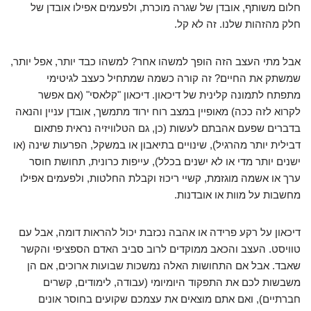
חלום משותף, אובדן של שגרה מוכרת, ולפעמים אפילו אובדן של
חלק מהזהות שלנו. זה לא קל.
אבל מתי העצב הזה הופך למשהו אחר? למשהו כבד יותר, אפל יותר,
שמשתק את החיים? זה קורה כשמה שמתחיל כעצב לגיטימי
מתפתח לתמונה קלינית של דיכאון. דיכאון "קלאסי" (אם אפשר
לקרוא לזה ככה) מאופיין במצב רוח ירוד מתמשך, אובדן עניין והנאה
בדברים שפעם אהבתם לעשות (כן, גם הטלוויזיה נראית פתאום
דבילית יותר מהרגיל), שינויים בתיאבון או במשקל, הפרעות שינה (או
ישנים יותר מדי או לא ישנים בכלל), עייפות כרונית, תחושת חוסר
ערך או אשמה מוגזמת, קשיי ריכוז וקבלת החלטות, ולפעמים אפילו
מחשבות על מוות או אובדנות.
דיכאון על רקע פרידה או אהבה נכזבת יכול להראות דומה, אבל עם
טוויסט. העצב והכאב ממוקדים לרוב סביב האדם הספציפי והקשר
שאבד. אבל אם התחושות האלה נמשכות שבועות ארוכים, אם הן
משבשות לכם את התפקוד היומיומי (עבודה, לימודים, קשרים
חברתיים), ואם אתם מוצאים את עצמכם שקועים בחוסר אונים