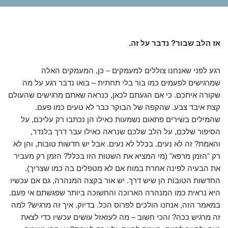
אז הלב שבור? נדבר על זה.
רגע לפני שאנחנו צוללים למעמקים – כן, המעמקים האלה
שמרגישים לפעמים כמו בור בלי תחתית – בואו נדבר רגע על מה
שקורה איתכם. כי אם הגעתם לכאן, כנראה שאתם מרגישים שהעולם
קצת איבד צבע. שהקפה של הבוקר כבר לא טעים כמו פעם.
שהמילים בשירים פתאום נשמעות כאילו הן נכתבו רק עליכם, על
הסיפור שלכם, על הלב שלכם שנראה כאילו עבר דרך בלנדר,
והאמת? זה לא נעים. בכלל לא נעים. אבל יש חדשות טובות, והן לא
רק "הזמן מרפא" (מי המציא את השטות הזו בכלל? הזמן רק מעביר
את הבעיה לפינה אחרת במוח אם לא מטפלים בה כמו שצריך).
החדשות הטובות הן שיש דרך. יש אור בקצה המנהרה, גם אם עכשיו
היא נראית כמו המנהרה הארוכה והחשוכה ביותר שפגשתם אי פעם.
במאמר הזה, אנחנו הולכים לפרוס הכל. בדיוק. איך זה מרגיש? למה
זה מרגיש ככה? והכי חשוב – מה לעזאזל עושים עכשיו כדי לצאת