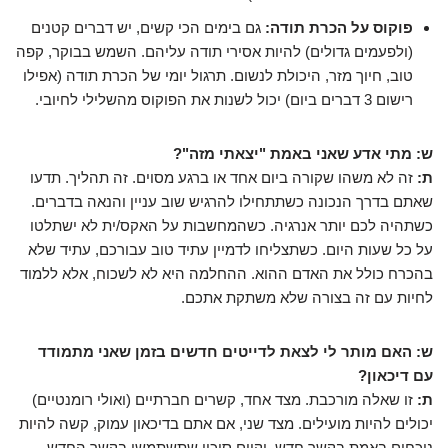
פוקוס על הכרת תודה:
גם בימים הכי קשים, יש דברים קטנים
(ולפעמים גדולים) להיות אסירי תודה עליהם. השמש בבוקר, קפה
טוב, חיוך מזר, היכולת לנשום. תרגול יומי של הכרת תודה (אפילו
רישום 3 דברים ביום) יכול לשנות את הפוקוס מהשלילי לחיובי.
ש: מתי אדע שאני באמת "יצאתי מזה"?
ת:
זה לא משהו שקורה ביום אחד או ברגע מסוים. זה תהליך. תדעו
שאתם בדרך הנכונה כשתתחילו להרגיש שוב עניין והנאה בדברים.
כשתהיה לכם יותר אנרגיה. כשהמחשבות על האקס/ית לא ישתלטו
על כל שעות היום. כשתצליחו לדמיין עתיד טוב עבורכם, עתיד שלא
בהכרח כולל את האדם ההוא. ההחלמה היא לא לשכוח, אלא ללמוד
לחיות עם זה בצורה שלא משתקת אתכם.
ש: האם מותר לי לצאת לדייטים חדשים בזמן שאני מתמודד
עם דיכאון?
ת:
זו שאלה מורכבת. מצד אחד, קשרים חברתיים (ואולי רומנטיים)
יכולים להיות מועילים. מצד שני, אם אתם בדיכאון עמוק, קשה להיות
נוכחים באמת בקשר חדש, וקיים סיכון שתשתמשו בקשר החדש