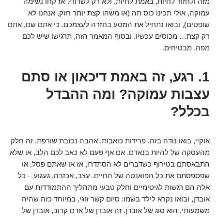
מזה ולחזור לחיות, באמת לחיות, ולא רק לשרוד? אז קחו נשימה
עמוקה, אולי תכינו כוס תה (או משהו קצת יותר חזק, אנחנו לא
שופטים), ובואו נתחיל את המסע בחזרה לעצמכם. כי אתם שם, אתם
רק קצת… מכוסים עכשיו. ובסוף המאמר הזה, תרגישו שיש לכם
מפה. מבטיחים.
1. רגע, זה באמת דיכאון או סתם
עצבות עמוקה? ומה ההבדל
בכלל?
אוקיי, בואו נודה בזה. פרידות כואבות. אהבה נכזבת שורפת. זה חלק
מהעסקה של להיות בנאדם. אם אף פעם לא כאב לכם הלב, או שלא
התבאסתם בטירוף כשדברים לא הסתדרו, אז או שאתם פסל, או
שפספסתם את כל הפואנטה של החיים. עצב, אכזבה, געגוע – כל
אלה הם רגשות לגיטימיים וחלק טבעי מתהליך ההתמודדות עם
אובדן, ובואו נקרא לילד בשמו: סיום קשר זוגי, במיוחד כזה שהיה
משמעותי, הוא סוג של אובדן. זה אובדן של אדם קרוב, אובדן של