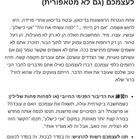
לעצמכם (גם לא מטאפורית)
אחת הנטיות הראשונות בדיכאון, ובטח בדיכאון אחרי פרידה, היא
לחוש אשמה. "אם רק הייתי…" "למה עשיתי את זה?" "אני כישלון".
עכשיו, עצרו. מיד. המחשבות האלה הן לא רק לא מועילות, הן רעל
טהור. הן רק דוחפות אתכם עמוק יותר לתוך הבור. תזכרו: אתם לא
אשמים שאתם מרגישים ככה. אתם לא אשמים שקשר נגמר (גם אם
עשיתם טעויות, שני הצדדים עושים). אתם עוברים תקופה קשה. תהיו
רחומים כלפי עצמכם. דברו לעצמכם כאילו אתם מדברים לחבר הכי
טוב שלכם שעובר את אותו הדבר. הייתם צועקים עליו שהוא לוזר?
ברור שלא.
ת練習 את הדיבור הפנימי החיובי (או לפחות פחות שלילי):
כשמחשבה ביקורתית עולה, תשאלו את עצמכם: האם זו עובדה?
או פרשנות? רוב הסיכויים שזו פרשנות. תנסו לנסח אותה מחדש
בצורה קצת יותר מאוזנת. במקום "אני כישלון", תנסו "הקשר הזה
לא הצליח, וזה כואב, אבל זה לא מגדיר אותי".
תנו לעצמכם רשות להרגיש:
זה בסדר לבכות. זה בסדר לכעוס.