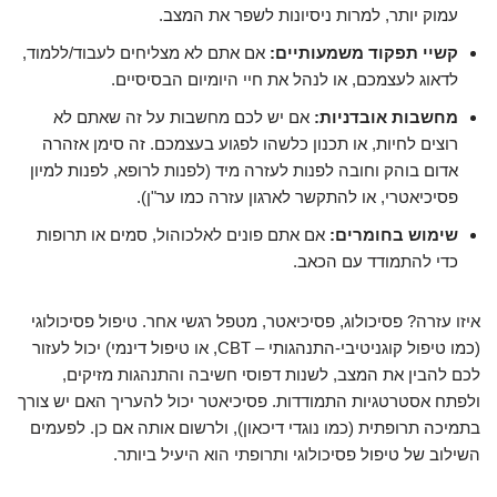
עמוק יותר, למרות ניסיונות לשפר את המצב.
קשיי תפקוד משמעותיים:
אם אתם לא מצליחים לעבוד/ללמוד,
לדאוג לעצמכם, או לנהל את חיי היומיום הבסיסיים.
מחשבות אובדניות:
אם יש לכם מחשבות על זה שאתם לא
רוצים לחיות, או תכנון כלשהו לפגוע בעצמכם. זה סימן אזהרה
אדום בוהק וחובה לפנות לעזרה מיד (לפנות לרופא, לפנות למיון
פסיכיאטרי, או להתקשר לארגון עזרה כמו ער"ן).
שימוש בחומרים:
אם אתם פונים לאלכוהול, סמים או תרופות
כדי להתמודד עם הכאב.
איזו עזרה? פסיכולוג, פסיכיאטר, מטפל רגשי אחר. טיפול פסיכולוגי
(כמו טיפול קוגניטיבי-התנהגותי – CBT, או טיפול דינמי) יכול לעזור
לכם להבין את המצב, לשנות דפוסי חשיבה והתנהגות מזיקים,
ולפתח אסטרטגיות התמודדות. פסיכיאטר יכול להעריך האם יש צורך
בתמיכה תרופתית (כמו נוגדי דיכאון), ולרשום אותה אם כן. לפעמים
השילוב של טיפול פסיכולוגי ותרופתי הוא היעיל ביותר.