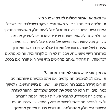
עצמכם.
ש: האם אני אמור לסלוח לאדם שפגע בי?
ת:
סליחה היא תהליך אישי מאוד והיא בעיקר בשבילכם, לא בשביל
האדם השני. לשחרר כעס ותסכול יכול להיות חלק משמעותי בתהליך
ההחלמה. זה לא אומר שאתם צריכים לשכוח או להצדיק את מה
שקרה, אבל לשאת את המשא של הכעס יכול להיות כבד מאוד.
סליחה (של עצמכם ו/או של האחר) יכולה להיות הצעד האחרון
בשחרור רגשי משמעותי. אבל זה לא חייב לקרות מיד, וזה לא מתאים
לכל אחד. זה תהליך שאתם מחליטים מתי ואיך הוא קורה, אם בכלל.
ש: איך אני יודע שאני לא חוזר אחורה?
ת:
שימו לב לסימנים המוקדמים. אם אתם מרגישים שהתסמינים
חוזרים (ירידה במצב רוח, אובדן עניין, שינויים בשינה/תיאבון) למשך
כמה ימים, זה הזמן להפעיל את הכלים שלמדתם: לחזור לשגרת
שינה/אכילה מסודרת, להגביר פעילות גופנית, לפנות לחברים,
ולשקול פנייה מחודשת לטיפול או ליועץ המקצועי שלכם. מניעת
הישנות היא חלק מההחלמה, וזה דורש ערנות ומאמץ מתמשך.