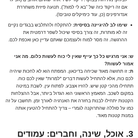
אם זה ריקוד כזה של "בא לי למות"). תנועה פיזית משחררת
אנדורפינים (כן, עוד כימיקלים טובים!).
שימו לב להיגיינה בסיסית:
להתקלח ולהתלבש בבגדים נקיים
זה לא מותרות, זה צורך בסיסי שיכול לשפר דרמטית את
ההרגשה. זה מסר למוח ולעצמכם שאתם עדיין כאן ואכפת לכם.
ש: אני מרגיש כל כך עייף שאין לי כוח לעשות כלום. מה אני
אמור לעשות?
ת:
זו תחושה מאוד שכיחה בדיכאון. המפתח הוא לא לחכות שיהיה
לכם כוח, אלא להתחיל לעשות דברים *למרות* שאין לכם כוח.
תתחילו מהכי קטן שיש. להזיז אצבע. לפתוח עין. לשבת במיטה
במקום לשכב. המאמץ הראשוני הוא הגדול ביותר, אבל ההצלחות
הקטנות יתחילו לבנות בחזרה את האנרגיה לאורך זמן. תחשבו על זה
כמו על סוללה שהתרוקנה לגמרי – צריך להתחיל להטעין אותה
במנות קטנות מאוד.
3. אוכל, שינה, וחברים: עמודים