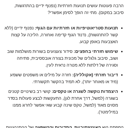
הרבה פעוטות עושים תנועות חזרתיות (נפנוף ידיים בהתרגשות,
סיבוב במקום). מתי זה הופך לסימן אפשרי?
תנועות סטריאוטיפיות או חזרתיות עם הגוף:
נפנוף ידיים (ללא
קשר להתרגשות), נדנוד הגוף קדימה ואחורה, הליכה על קצות
האצבעות באופן קבוע.
שימוש חזרתי בחפצים:
סידור צעצועים בשורות מושלמות שוב
ושוב, סיבוב גלגלים של מכונית בצורה אובססיבית, פתיחה
וסגירה של דלתות ללא מטרה נראית לעין.
דיבור חזרתי (אקולליה):
חזרה על מילים או משפטים ששמע
(מיד או מאוחר יותר), לא תמיד בהקשר תקשורתי.
היצמדות נוקשה לשגרה או טקסים:
קושי רב בשינויים קטנים
בשגרה (למשל, דרך אחרת לגן), התעקשות לבצע פעולות בסדר
מסוים מאוד (למשל, טקס שינה קבוע שאי אפשר לחרוג ממנו
במילימטר).
המפתח הוא
האינטנסיביות, התדירות וההשפעה
של ההתנהגויות