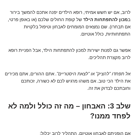
לרוב, אם יש חשש אמיתי, רופא הילדים יפנה אתכם להמשך בירור
ב
מכון להתפתחות הילד
של קופת החולים שלכם (או באופן פרטי,
אם תבחרו). שם נמצאים המומחים לאבחון וטיפול בלקויות
התפתחותיות, כולל אוטיזם.
אפשר גם לפנות ישירות למכון להתפתחות הילד, אבל הפניית רופא
לרוב מקצרת תהליכים.
אל תפחדו "להציק" או "לצאת היסטריים".
אתם ההורים, אתם מכירים
את הילד הכי טוב. אם משהו מרגיש לכם לא כשורה, זכותכם
וחובתכם לבדוק את זה.
שלב 3: האבחון – מה זה כולל ולמה לא
לפחד ממנו?
אם הופניתם לאבחון אוטיזם, התהליך לרוב יכלול: