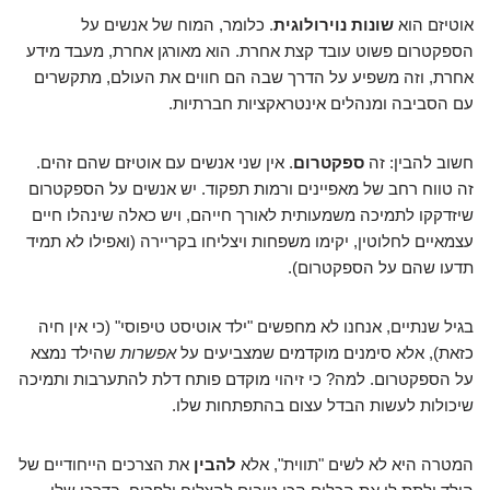
אוטיזם הוא
שונות נוירולוגית
. כלומר, המוח של אנשים על
הספקטרום פשוט עובד קצת אחרת. הוא מאורגן אחרת, מעבד מידע
אחרת, וזה משפיע על הדרך שבה הם חווים את העולם, מתקשרים
עם הסביבה ומנהלים אינטראקציות חברתיות.
חשוב להבין: זה
ספקטרום
. אין שני אנשים עם אוטיזם שהם זהים.
זה טווח רחב של מאפיינים ורמות תפקוד. יש אנשים על הספקטרום
שיזדקקו לתמיכה משמעותית לאורך חייהם, ויש כאלה שינהלו חיים
עצמאיים לחלוטין, יקימו משפחות ויצליחו בקריירה (ואפילו לא תמיד
תדעו שהם על הספקטרום).
בגיל שנתיים, אנחנו לא מחפשים "ילד אוטיסט טיפוסי" (כי אין חיה
כזאת), אלא סימנים מוקדמים שמצביעים על
אפשרות
שהילד נמצא
על הספקטרום. למה? כי זיהוי מוקדם פותח דלת להתערבות ותמיכה
שיכולות לעשות הבדל עצום בהתפתחות שלו.
המטרה היא לא לשים "תווית", אלא
להבין
את הצרכים הייחודיים של