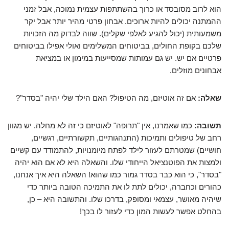
הוא לרוב מסובסד או כרוך בהשתתפות עצמית נמוכה, אבל זמני
ההמתנה יכולים להיות ארוכים. אבחון פרטי מהיר יותר אבל יקר
משמעותית (יכול להגיע לאלפי שקלים). שווה לבדוק מה הזכויות
שלכם בקופת החולים, בביטוחים המשלימים ואולי אפילו בביטוחים
פרטיים אם יש. יש גם עמותות שמסייעות במימון או במציאת
אבחונים מוזלים.
שאלה:
אם זה אוטיזם, מה הטיפול? האם הילד שלי יהיה "בסדר"?
תשובה:
כמו שאמרנו, אין "תרופה" לאוטיזם כי זה לא מחלה. יש מגוון
רחב של טיפולים ותמיכות (התנהגותיים, תקשורתיים, רגשיים,
חושיים) שמטרתם לעזור לילד לפתח מיומנויות, להתמודד עם קשיים
ולמצות את הפוטנציאל הייחודי שלו. והשאלה היא לא אם הוא יהיה
"בסדר", כי הוא כבר בסדר גמור כמו שהוא! השאלה היא איך אנחנו,
כהורים וכחברה, יכולים לתת לו את התמיכה הטובה ביותר כדי
שיהיה מאושר, עצמאי ומסופק, בדרכו שלו. והתשובה היא – כן,
בהחלט אפשר לעשות המון כדי לעזור לו בכך!