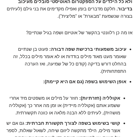
ולא כל הילדים על הספקטרום האוטיסטי סובלים מעיכוב
בדיבור.
חלקם מדברים בזמן ואפילו מקדימים את בני גילם (לעיתים
בצורה שנשמעת "מבוגרת" או "מליצית").
אז מה כן רלוונטי בהקשר של אוטיזם ושפה בגיל שנתיים?
עיכוב משמעותי ברכישת שפה דבורה:
פעוט בן שנתיים
שאומר מעט מאוד מילים בודדות או לא אומר מילים בכלל, זה
בהחלט דורש בדיקה (קודם כל של שמיעה, ואז הערכה
התפתחותית).
אופן השימוש בשפה (גם אם היא קיימת):
אקולליה (חזרתיות):
חוזר על מילים או משפטים מיד אחרי
ששמע אותם (אקולליה מיידית) או זמן מה אחר כך (אקולליה
מושהית), לעיתים ללא הבנה מלאה או כוונה תקשורתית.
קושי בשימוש בשפה לצורך תקשורת חברתית:
גם אם יש
אוצר מילים, הילד מתקשה ליזום שיחה, לשאול שאלות, לספר