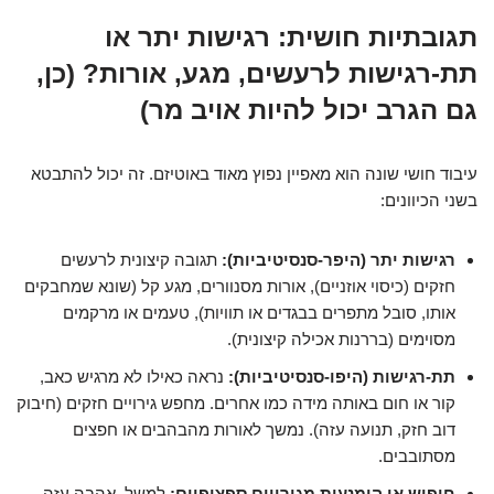
תגובתיות חושית: רגישות יתר או
תת-רגישות לרעשים, מגע, אורות? (כן,
גם הגרב יכול להיות אויב מר)
עיבוד חושי שונה הוא מאפיין נפוץ מאוד באוטיזם. זה יכול להתבטא
בשני הכיוונים:
רגישות יתר (היפר-סנסיטיביות):
תגובה קיצונית לרעשים
חזקים (כיסוי אוזניים), אורות מסנוורים, מגע קל (שונא שמחבקים
אותו, סובל מתפרים בבגדים או תוויות), טעמים או מרקמים
מסוימים (בררנות אכילה קיצונית).
תת-רגישות (היפו-סנסיטיביות):
נראה כאילו לא מרגיש כאב,
קור או חום באותה מידה כמו אחרים. מחפש גירויים חזקים (חיבוק
דוב חזק, תנועה עזה). נמשך לאורות מהבהבים או חפצים
מסתובבים.
חיפוש או הימנעות מגירויים ספציפיים:
למשל, אהבה עזה