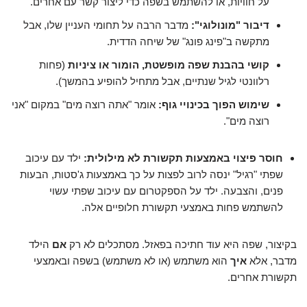
על חוויות, או להשתמש בשפה כדי ליצור קשר עם אחרים.
דיבור "מונולוגי":
מדבר הרבה על תחומי העניין שלו, אבל
מתקשה ב"פינג פונג" של שיחה הדדית.
קושי בהבנת שפה מופשטת, הומור או ציניות
(פחות
רלוונטי לגיל שנתיים, אבל מתחיל להופיע בהמשך).
שימוש הפוך בכינויי גוף:
אומר "אתה רוצה מים" במקום "אני
רוצה מים".
חוסר פיצוי באמצעות תקשורת לא מילולית:
ילד עם עיכוב
שפתי "רגיל" ינסה לרוב לפצות על כך באמצעות ג'סטות, הבעות
פנים, והצבעה. ילד על הספקטרום עם עיכוב שפתי עשוי
להשתמש פחות באמצעי תקשורת חלופיים אלה.
בקיצור, שפה היא עוד חתיכה בפאזל. מסתכלים לא רק
אם
הילד
מדבר, אלא
איך
הוא משתמש (או לא משתמש) בשפה ובאמצעי
תקשורת אחרים.