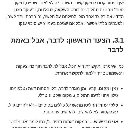
אין כפתור קסם לתיקון קשר במשבר. זה לא "אחד שתיים, תיקון
זוגות" וזהו. זה תהליך. זה דורש
השקעה
,
סבלנות
, ובעיקר
רצון
הדדי
. אם רק צד אחד מוכן להילחם על הקשר, זה הרבה יותר קשה,
ולפעמים בלתי אפשרי. אבל אם שניכם בעניין? יש סיכוי ענק!
3.1. הצעד הראשון: לדבר, אבל באמת
לדבר
כמו שאמרנו, תקשורת היא הכל. אבל לא לדבר תוך כדי צעקות
והאשמות. צריך ללמוד
לתקשר אחרת
.
זמן ומקום:
קבעו זמן מוגדר לדבר, בלי הסחות דעת (טלפונים!
טלוויזיה! ילדים! חתולים!). מקום שקט וניטרלי.
כללי יסוד:
החליטו מראש על כללים בסיסיים – לא להרים קול,
לא לקטוע, לא להאשים, להקשיב עד הסוף.
אני מרגיש ש…:
במקום "את/ה תמיד…", נסו לומר "אני מרגיש