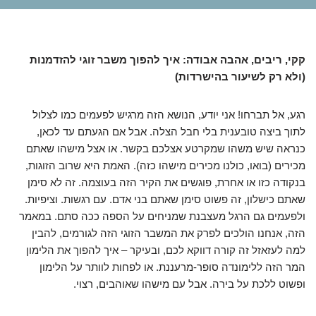
קקי, ריבים, אהבה אבודה: איך להפוך משבר זוגי להזדמנות
(ולא רק לשיעור בהישרדות)
רגע, אל תברחו! אני יודע, הנושא הזה מרגיש לפעמים כמו לצלול
לתוך ביצה טובענית בלי חבל הצלה. אבל אם הגעתם עד לכאן,
כנראה שיש משהו שמקרטע אצלכם בקשר. או אצל מישהו שאתם
מכירים (בואו, כולנו מכירים מישהו כזה). האמת היא שרוב הזוגות,
בנקודה כזו או אחרת, פוגשים את הקיר הזה בעוצמה. זה לא סימן
שאתם כישלון, זה פשוט סימן שאתם בני אדם. עם רגשות. וציפיות.
ולפעמים גם הרגל מעצבנת שמניחים על הספה ככה סתם. במאמר
הזה, אנחנו הולכים לפרק את המשבר הזוגי הזה לגורמים, להבין
למה לעזאזל זה קורה דווקא לכם, ובעיקר – איך להפוך את הלימון
המר הזה ללימונדה סופר-מרעננת. או לפחות לוותר על הלימון
ופשוט ללכת על בירה. אבל עם מישהו שאוהבים, רצוי.