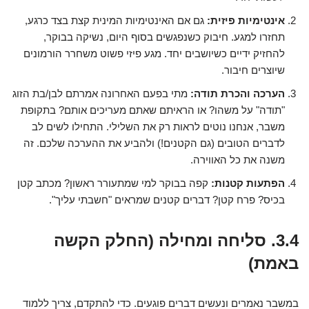
אינטימיות פיזית:
גם אם האינטימיות המינית קצת בצד כרגע,
תחזרו למגע. חיבוק כשנפגשים בסוף היום, נשיקה בבוקר,
להחזיק ידיים כשיושבים יחד. מגע פיזי פשוט משחרר הורמונים
שיוצרים חיבור.
הערכה והכרת תודה:
מתי בפעם האחרונה אמרתם לבן/בת הזוג
"תודה" על משהו? או הראיתם שאתם מעריכים אותם? בתקופת
משבר, אנחנו נוטים לראות רק את השלילי. התחילו לשים לב
לדברים הטובים (גם הקטנים!) ולהביע את ההערכה שלכם. זה
משנה את כל האווירה.
הפתעות קטנות:
קפה בבוקר למי שמתעורר ראשון? מכתב קטן
בכיס? פרח קטן? דברים קטנים שמראים "חשבתי עליך".
3.4. סליחה ומחילה (החלק הקשה
באמת)
במשבר נאמרים ונעשים דברים פוגעים. כדי להתקדם, צריך ללמוד