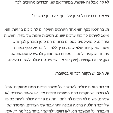
לא קל, אבל זה אפשרי, במיוחד אם שני הצדדים מחויבים לכך.
ש:
אנחנו רבים כל הזמן על כסף. זה סימן למשבר?
ת:
בהחלט! כסף הוא אחד הגורמים העיקריים לחיכוכים בזוגיות. הוא
מייצג לעיתים קרובות ערכים שונים, תפיסות שונות של עתיד, חששות
ופחדים. קונפליקטים כספיים כרוניים הם סימן מובהק לכך שיש
משהו עמוק יותר שלא עובד. צריך ללמוד לדבר על כסף בצורה
פתוחה ושקופה, להגדיר מטרות משותפות, ולהגיע להסכמות. גם
כאן, עזרה מקצועית (יועץ זוגי או יועץ פיננסי) יכולה לעשות פלאים.
ש:
האם יש תקווה לכל זוג במשבר?
ת:
רוב הזוגות יכולים להתגבר על משבר ולצאת ממנו מחוזקים. אבל
לא כולם. יש מקרים בהם הפערים גדולים מדי, או שאחד הצדדים (או
שניהם) פשוט לא רוצים להילחם יותר. גם פרידה יכולה להיות בסופו
של דבר החלטה בריאה ונכונה יותר עבור שני הצדדים. המטרה של
העבודה על המשבר היא לאו דווקא "להישאר ביחד בכל מחיר", אלא