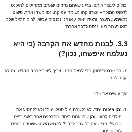
יכולים לעצור אותם. ברגע שאתם מזהים שאתם מתחילים להיכנס
לדפוס המוכר – עצרו! קחו נשימה עמוקה. נסו משהו אחר. פשוטו
כמשמעו, תעצרו ותגידו "אוקיי, אנחנו נכנסים עכשיו לריב הרגיל שלנו.
בואו נעצור רגע וננסה לדבר אחרת".
3.3. לבנות מחדש את הקרבה (כי היא
נעלמה איפשהו, נכון?)
משבר גורם לריחוק. כדי לצאת ממנו, צריך ליצור קרבה מחדש. זה לא
יקרה לבד.
איך עושים את זה?
זמן איכות יחד:
לא "לשבת מול הטלוויזיה" ולא "להסיע את
הילדים לחוג". זמן שבו אתם ביחד, מתרכזים אחד בשני. דייט
שבועי? חצי שעה כל ערב לדבר? למצוא משהו ששניכם נהנים
לעשות יחד.