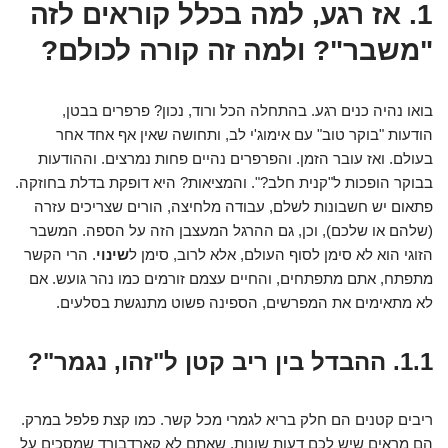
1. אז רגע, למה בכלל קוראים לזה
"משבר"? ולמה זה קורה לכולם?
בואו נהיה כנים רגע. בהתחלה הכל ורוד, נכון? פרפרים בבטן,
הודעות "בוקר טוב" עם אימוג'י לב, ותחושה שאין אף אחד אחר
בעולם. ואז עובר הזמן. והפרפרים נהיים פחות נמרצים. וההודעות
בבוקר הופכות ל"קנית חלב?". והמציאות? היא דופקת בדלת בחוזקה.
פתאום יש חשבונות לשלם, עבודה מלחיצה, הורים שצריכים עזרה
(שלהם או שלכם), וכן, גם ההרגל המעצבן הזה על הספה. המשבר
הזוגי הוא לא סימן לסוף העולם, אלא לרוב, סימן ל
שינוי
. הרי הקשר
מתפתח, אתם מתפתחים, והחיים עצמם זורמים כמו נהר גועש. אם
לא מתאימים את המפרשים, הספינה פשוט מתנגשת בסלעים.
1.1. ההבדל בין ריב קטן ל"זהו, נגמר"?
ריבים קטנים הם חלק בריא לגמרי מכל קשר. כמו קצת פלפל במרק.
הם מראים שיש לכם דעות שונות, שאתם לא קארדבורד שמסכים על