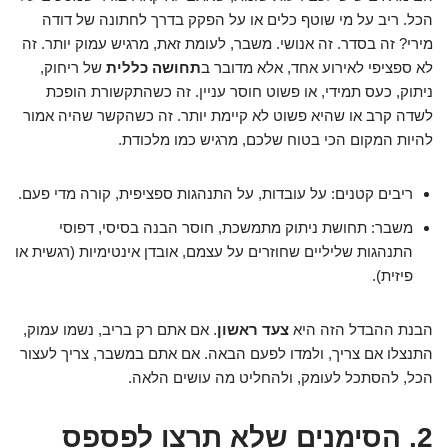
הכל. ריב על מי שוטף כלים או על הפקק בדרך לחתונה של דודה
מירי? זה בסדר. זה אנושי. משבר, לעומת זאת, מרגיש עמוק יותר. זה
לא ספציפי לאירוע אחד, אלא מדובר ב
תחושה כללית
של ריחוק,
ניתוק, כעס תמידי, או פשוט חוסר עניין. זה כשהתקשורת הופכת
לשדה קרב או שהיא פשוט לא קיימת יותר. זה כשהקשר שהיה אמור
להיות המקום הכי בטוח שלכם, מרגיש כמו מלכודת.
ריבים קטנים: על עובדות, על התנהגות ספציפית, קורה מדי פעם.
משבר: תחושת ניתוק מתמשכת, חוסר הבנה בסיסי, דפוסי
התנהגות שליליים שחוזרים על עצמם, אובדן אינטימיות (רגשית או
פיזית).
הבנת ההבדל הזה היא
צעד ראשון
. אם אתם רק בריב, נשמו עמוק,
התנצלו אם צריך, ולמדו לפעם הבאה. אם אתם במשבר, צריך לעצור
הכל, להסתכל לעומק, ולהחליט מה עושים הלאה.
2. הסימנים שלא תרצו לפספס