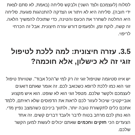
לסלוח (לעצמכם ולצד השני) ולבקש סליחה (באמת, לא סתם לצאת
ידי חובה). סליחה היא לא ויתור או הצדקה להתנהגות פוגעת. סליחה
היא החלטה לשחרר את הכעס והטינה, כדי שתוכלו להמשיך הלאה.
זה קשה, לוקח זמן, ולפעמים דורש עזרה חיצונית. אבל זה הכרחי
לריפוי.
3.5. עזרה חיצונית: למה ללכת לטיפול
זוגי זה לא כישלון, אלא חוכמה?
יש איזו סטיגמה שטיפול זוגי זה רק למי ש"הכל אבוד". שטויות! טיפול
זוגי הוא כמו ללכת לרופא כשכואב לכם. זה אומר שאתם דואגים
לעצמכם ולקשר שלכם. מטפל זוגי הוא לא שופט. הוא איש מקצוע
אובייקטיבי שיכול לעזור לכם לראות את הדפוסים שלא ראיתם, ללמד
אתכם כלים לתקשורת טובה יותר, ולתווך ביניכם כשהמצב נפיץ מדי.
הוא נותן לכם מרחב בטוח לדבר ולעבד דברים קשים. זה אחד
הצעדים הכי
חזקים וחכמים
שאתם יכולים לעשות למען הקשר
שלכם.