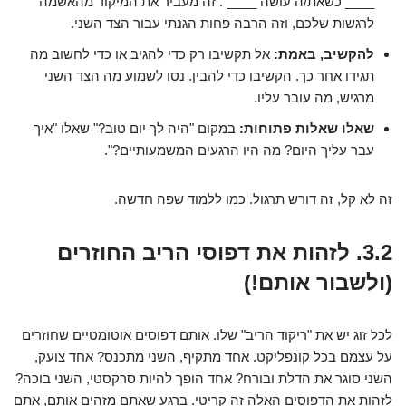
____ כשאת/ה עושה ____". זה מעביר את המיקוד מהאשמה
לרגשות שלכם, וזה הרבה פחות הגנתי עבור הצד השני.
להקשיב, באמת:
אל תקשיבו רק כדי להגיב או כדי לחשוב מה
תגידו אחר כך. הקשיבו כדי להבין. נסו לשמוע מה הצד השני
מרגיש, מה עובר עליו.
שאלו שאלות פתוחות:
במקום "היה לך יום טוב?" שאלו "איך
עבר עליך היום? מה היו הרגעים המשמעותיים?".
זה לא קל, זה דורש תרגול. כמו ללמוד שפה חדשה.
3.2. לזהות את דפוסי הריב החוזרים
(ולשבור אותם!)
לכל זוג יש את "ריקוד הריב" שלו. אותם דפוסים אוטומטיים שחוזרים
על עצמם בכל קונפליקט. אחד מתקיף, השני מתכנס? אחד צועק,
השני סוגר את הדלת ובורח? אחד הופך להיות סרקסטי, השני בוכה?
לזהות את הדפוסים האלה זה קריטי. ברגע שאתם מזהים אותם, אתם