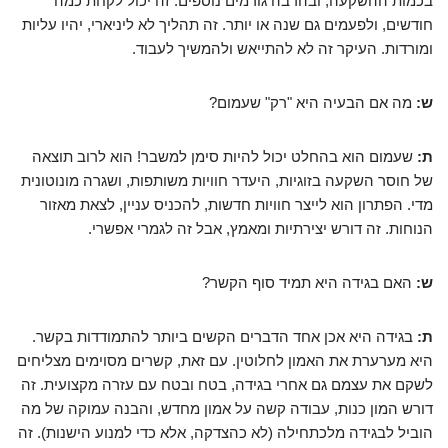
בכמות ההשקעה, ובהרבה גורמים נוספים. זה יכול לקחת כמה
חודשים, ולפעמים גם שנה או יותר. זה תהליך לא ליניארי, יהיו עליות
ומורדות. העיקר זה לא להתייאש ולהמשיך לעבוד.
ש:
מה אם הבעיה היא "רק" שעמום?
ת:
שעמום הוא בהחלט יכול להיות סימן למשבר! הוא לרוב תוצאה
של חוסר השקעה בזוגיות, היעדר חוויות משותפות, ושגרה מונוטונית
מדי. הפתרון הוא לייצר חוויות חדשות, להכניס עניין, לצאת מאזור
הנוחות. זה דורש יצירתיות ומאמץ, אבל זה לגמרי אפשרי.
ש:
האם בגידה היא תמיד סוף הקשר?
ת:
בגידה היא אכן אחד הדברים הקשים ביותר להתמודדות בקשר.
היא מערערת את האמון לחלוטין. עם זאת, קשרים מסוימים מצליחים
לשקם את עצמם גם אחרי בגידה, בטח ובטח עם עזרה מקצועית. זה
דורש המון כנות, עבודה קשה על אמון מחדש, והבנה עמוקה של מה
הוביל לבגידה מלכתחילה (לא כהצדקה, אלא כדי למנוע הישנות). זה