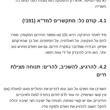
לא סוף הסיפור, אלא רק ההפסקה הפרסומית לפני המערכה
השנייה.
4.1. קודם כל: מתקשרים למד"א (101!)
מיד לאחר ההזרקה, חייגו 101 (או מספר החירום המקומי). ספרו
להם על העקיצה, על האלרגיה, על הסימנים, ועל כך שהזרקתם
אפיפן. הבהירו שמדובר במקרה חירום. גם אם האדם מרגיש טוב
יותר, הוא חייב להיבדק על ידי צוות רפואי.
4.2. להרגיע, להשכיב, להרים: תנוחה מצילת
חיים
השכיבו את האדם על הגב ונסו להרים את הרגליים מעט למעלה (אם
אין קושי נשימתי). זה עוזר לדם לזרום בחזרה למוח ולאיברים
החיוניים. אם יש קשיי נשימה, תנוחה של ישיבה חצי ישיבה יכולה
להקל. חשוב להרגיע את האדם ולפקח עליו.