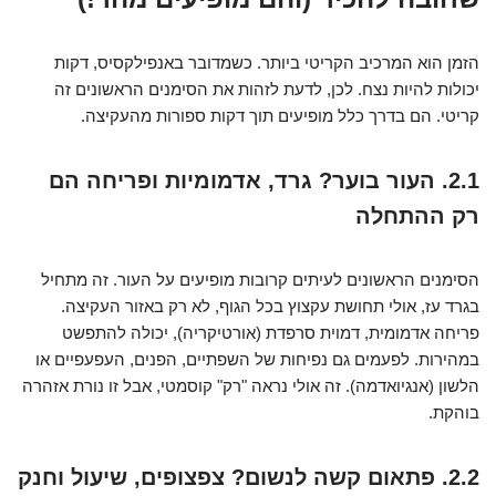
הזמן הוא המרכיב הקריטי ביותר. כשמדובר באנפילקסיס, דקות
יכולות להיות נצח. לכן, לדעת לזהות את הסימנים הראשונים זה
קריטי. הם בדרך כלל מופיעים תוך דקות ספורות מהעקיצה.
2.1. העור בוער? גרד, אדמומיות ופריחה הם
רק ההתחלה
הסימנים הראשונים לעיתים קרובות מופיעים על העור. זה מתחיל
בגרד עז, אולי תחושת עקצוץ בכל הגוף, לא רק באזור העקיצה.
פריחה אדמומית, דמוית סרפדת (אורטיקריה), יכולה להתפשט
במהירות. לפעמים גם נפיחות של השפתיים, הפנים, העפעפיים או
הלשון (אנגיואדמה). זה אולי נראה "רק" קוסמטי, אבל זו נורת אזהרה
בוהקת.
2.2. פתאום קשה לנשום? צפצופים, שיעול וחנק