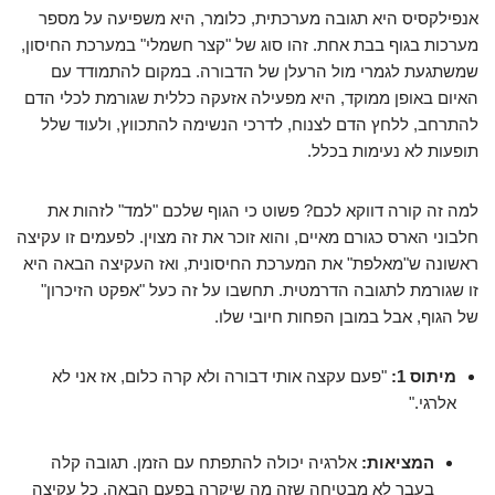
אנפילקסיס היא תגובה מערכתית, כלומר, היא משפיעה על מספר
מערכות בגוף בבת אחת. זהו סוג של "קצר חשמלי" במערכת החיסון,
שמשתגעת לגמרי מול הרעלן של הדבורה. במקום להתמודד עם
האיום באופן ממוקד, היא מפעילה אזעקה כללית שגורמת לכלי הדם
להתרחב, ללחץ הדם לצנוח, לדרכי הנשימה להתכווץ, ולעוד שלל
תופעות לא נעימות בכלל.
למה זה קורה דווקא לכם? פשוט כי הגוף שלכם "למד" לזהות את
חלבוני הארס כגורם מאיים, והוא זוכר את זה מצוין. לפעמים זו עקיצה
ראשונה ש"מאלפת" את המערכת החיסונית, ואז העקיצה הבאה היא
זו שגורמת לתגובה הדרמטית. תחשבו על זה כעל "אפקט הזיכרון"
של הגוף, אבל במובן הפחות חיובי שלו.
מיתוס 1:
"פעם עקצה אותי דבורה ולא קרה כלום, אז אני לא
אלרגי."
המציאות:
אלרגיה יכולה להתפתח עם הזמן. תגובה קלה
בעבר לא מבטיחה שזה מה שיקרה בפעם הבאה. כל עקיצה