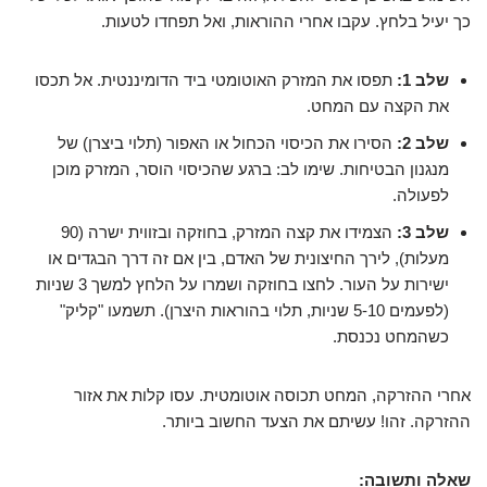
כך יעיל בלחץ. עקבו אחרי ההוראות, ואל תפחדו לטעות.
שלב 1:
תפסו את המזרק האוטומטי ביד הדומיננטית. אל תכסו
את הקצה עם המחט.
שלב 2:
הסירו את הכיסוי הכחול או האפור (תלוי ביצרן) של
מנגנון הבטיחות. שימו לב: ברגע שהכיסוי הוסר, המזרק מוכן
לפעולה.
שלב 3:
הצמידו את קצה המזרק, בחוזקה ובזווית ישרה (90
מעלות), לירך החיצונית של האדם, בין אם זה דרך הבגדים או
ישירות על העור. לחצו בחוזקה ושמרו על הלחץ למשך 3 שניות
(לפעמים 5-10 שניות, תלוי בהוראות היצרן). תשמעו "קליק"
כשהמחט נכנסת.
אחרי ההזרקה, המחט תכוסה אוטומטית. עסו קלות את אזור
ההזרקה. זהו! עשיתם את הצעד החשוב ביותר.
שאלה ותשובה: