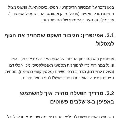
בואו נדבר על המכשור הדיסקרטי, המלא ביכולות-על, ופשוט מציל
החיים: מזרק האפיפן (או כל מזרק אוטומטי אחר שמכיל אפינפרין /
אדרנלין). זה הגיבור האמיתי של הסיפור הזה.
3.1. אפינפרין: הגיבור השקט שמחזיר את הגוף
למסלול
אפינפרין הוא ההורמון הטבעי של הגוף המכונה גם אדרנלין. הוא
פועל במהירות כדי להפוך את תסמיני האנפילקסיס: מכווץ כלי דם
(מעלה לחץ דם), מרחיב דרכי נשימה (מקטין קושי בנשימה), מפחית
נפיחות ופריחה. הוא כמו כפתור Reset לגוף במצב חירום.
3.2. מדריך הפעלה מהיר: איך להשתמש
באפיפן ב-3 שלבים פשוטים
השימוש באפיפן פשוט להפליא, וזה בדיוק מה שהופך אותו לכלי כל