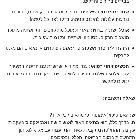
בבגדים בהירים וחלקים.
שתו בזהירות:
כששותים בחוץ מכוס או בקבוק פתוח, דבורים
וצרעות עלולות להיכנס פנימה. בדקו לפני כל לגימה!
אוכל ושתיה בחוץ:
שאריות אוכל מתוקות, פירות, ושתיה מתוקה
מושכים חרקים. כסו מזון ושתייה, ונקו מיד שפיכות.
היזהרו ליד פחי אשפה:
פחי אשפה פתוחים או מלאים הם מגנט
לחרקים.
תכשיט זיהוי רפואי:
ענדו צמיד או שרשרת עם חריטה המעידה
על האלרגיה שלכם. זה יכול להציל חיים במקרה חירום כשאינכם
יכולים לתקשר.
שאלה ותשובה:
ש:
האם טיפול אימונותרפי מתאים לכל אחד?
ת:
בדרך כלל, הוא מתאים מאוד לאנשים שחוו אנפילקסיס בעקבות
עקיצה. ההחלטה מתקבלת לאחר התייעצות עם אלרגולוג, תוך
התחשבות במצב הבריאותי הכללי ובסיכונים.