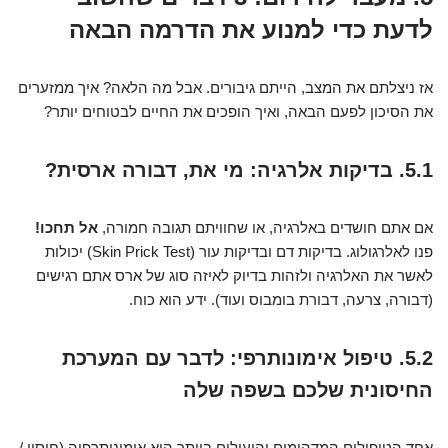
לדעת כדי למנוע את הדרמה הבאה
אז ניצלתם את המצב, הייתם גיבורים. אבל מה הלאה? איך ממזערים
את הסיכון לפעם הבאה, ואיך הופכים את החיים לבטוחים יותר?
5.1. בדיקות אלרגיה: מי את, דבורה ארסית?
אם אתם חושדים באלרגיה, או שחוויתם תגובה חמורה,
אל תחכו!
פנו לאלרגולוג. בדיקות דם ובדיקות עור (Skin Prick Test) יכולות
לאשר את האלרגיה ולזהות בדיוק לאיזה סוג של ארס אתם רגישים
(דבורה, צרעה, דבורת בומבוס ועוד). ידע הוא כוח.
5.2. טיפול אימונותרפי: לדבר עם המערכת
החיסונית שלכם בשפה שלה
אחד הטיפולים המדהימים והיעילים ביותר הוא אימונותרפיה (חיסון /