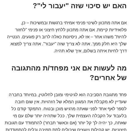
האם יש סיכוי שזה "יעבור לי"?
אם אתה מתכוון לשינוי פנימי אמיתי ברגשות ובמשיכות – כן,
פלואידיות קיימת. אם אתה מתכוון ללחץ חיצוני או פנימי "לחזור
להיות" משהו אחר – אז לא, ניסיונות כאלה לרוב רק פוגעים. הנטייה
שלך היא חלק ממך. אתה לא צריך שזה "יעבור". אתה צריך למצוא
דרך לחיות איתה בשלום, איך שלא תהיה.
מה לעשות אם אני מפחד/ת מהתגובה
של אחרים?
פחד מתגובת הסביבה הוא לגיטימי ומובן לחלוטין, במיוחד בחברה
שעדיין לא מקבלת את המגוון המלא של הזהויות. אין שום חובה
לספר לאף אחד לפני שאתה מרגיש מוכן ובטוח. התמקד קודם כל
בלעבוד על הקבלה העצמית שלך. ככל שתהיה יותר שלם עם מי
שאתה, כך יהיה לך קל יותר (אם וכאשר תבחר) להתמודד עם תגובות
חיצוניות. יש קהילות ויועצים שיכולים לתת תמיכה וכלים להתמודדות