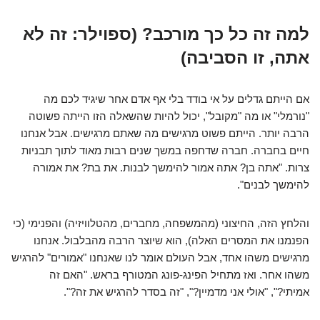
למה זה כל כך מורכב? (ספוילר: זה לא
אתה, זו הסביבה)
אם הייתם גדלים על אי בודד בלי אף אדם אחר שיגיד לכם מה
"נורמלי" או מה "מקובל", יכול להיות שהשאלה הזו הייתה פשוטה
הרבה יותר. הייתם פשוט מרגישים מה שאתם מרגישים. אבל אנחנו
חיים בחברה. חברה שדחפה במשך שנים רבות מאוד לתוך תבניות
צרות. "אתה בן? אתה אמור להימשך לבנות. את בת? את אמורה
להימשך לבנים".
והלחץ הזה, החיצוני (מהמשפחה, מחברים, מהטלוויזיה) והפנימי (כי
הפנמנו את המסרים האלה), הוא שיוצר הרבה מהבלבול. אנחנו
מרגישים משהו אחד, אבל העולם אומר לנו שאנחנו "אמורים" להרגיש
משהו אחר. ואז מתחיל הפינג-פונג המטורף בראש. "האם זה
אמיתי?", "אולי אני מדמיין?", "זה בסדר להרגיש את זה?".