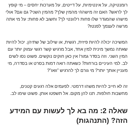
רומנטיקה, על אינטימיות, על דייטים, על מערכות יחסים – מי קופץ
לך לראש? האם זה מישהו/י מהמין שלך? מהמין השני? גם וגם? אולי
מישהו שהמגדר שלו פחות רלוונטי לך? וחשוב לא פחות: על מי אתה
מרשה לעצמך לפנטז?
המשיכה יכולה להיות פיזית, רגשית, או שילוב של שתיהן. יכול להיות
שאתה נמשך מינית למין אחד, אבל מרגיש קשר רגשי עמוק יותר עם
המין השני. וזה בסדר גמור! אין כאן חוקים נוקשים. פשוט נסו לשים
לב. למי העיניים בורחות? כשאתה רואה דמות בסרט או בסדרה, מי
מעניין אותך יותר? מי גורם לך להרגיש "וואו"?
זה לא חייב להיות משהו דרמטי. לפעמים אלה רגעים קטנים,
מחשבות חולפות. תנו להן מקום. אל תשפטו אותן. פשוט שימו לב.
שאלה 2: מה בא לך לעשות עם המידע
הזה? (התנהגות)