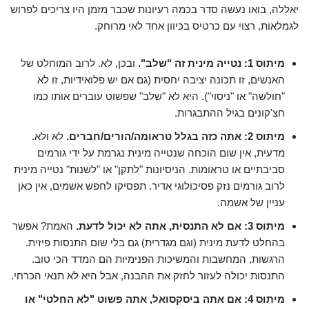
יאללה, בואו נעשה סדר בכמה רעיונות שכבר מזמן היו צריכים לפרוש
לגמלאות, רצוי עם כרטיס בכיוון אחד לאי מרוחק.
מיתוס 1: נטייה מינית זה "שלב".
ובכן, לא. לרוב המוחלט של
האנשים, זו תכונה יציבה יחסית (גם אם יש פלואידיות, זו לא
"חולשה" או "ניסוי"). היא לא "שלב" שפשוט עוברים אותו כמו
חצ'קונים בגיל ההתבגרות.
מיתוס 2: אתה כזה בגלל טראומה/הורים/חברים.
לא ולא.
מדעית, אין שום הוכחה שנטייה מינית נגרמת על ידי גורמים
סביבתיים או טראומות. הניסיונות "לתקן" או "לשנות" נטייה מינית
לרוב גורמים נזק פסיכולוגי אדיר. תפסיקו לחפש אשמים, אין כאן
עניין של אשמה.
מיתוס 3: אם לא התנסית, אתה לא יכול לדעת.
האמת? אפשר
בהחלט לדעת מינית (וגם מגדרית) גם בלי שום התנסות פיזית.
הרגשות, המחשבות והמשיכות הפנימיות הם המדד הכי טוב.
התנסות יכולה לעזור לחזק את ההבנה, אבל היא לא תנאי הכרחי.
מיתוס 4: אם אתה ביסקסואל, אתה פשוט "לא החלטי" או