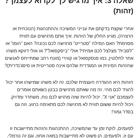
שאלה 3: איך מרגיש לך לקרוא לעצמך?
(זהות)
אחרי שקצת בדקתם את ענייני המשיכה וההתנהגות (הנוכחית או
הרצויה), מגיע החלק של הזהות. איך אתם מרגישים עם תווית
מסוימת? האם המילה "סטרייט" מרגישה לכם נכונה? האם "הומו" או
"לסבית" מצלצל לכם אמיתי? אולי "ביסקסואל"? או אולי דווקא משהו
אחר לחלוטין, כמו פנסקסואל או קווירי (מונח רחב שמתייחס לאנשים
שהזהות המינית או המגדרית שלהם אינה סטרייטית או סיסג'נדרית)?
הזהות היא ההגדרה העצמית שלכם. זה לא משהו שמישהו אחר יכול
להגיד לכם מהי. זה מה שאתם מרגישים בבטן כשאתם אומרים
לעצמכם "אני X". יכול להיות שזה מרגיש לכם נוח, משחרר ומדויק.
ויכול להיות ששום תווית לא מרגישה לכם מתאימה כרגע. וזה גם
בסדר גמור!
לפעמים, לוקח זמן עד שהמשיכה, ההתנהגות והזהות מתיישבות זו
עם זו. ולפעמים, הן פשוט לא מתיישבות במאה אחוז, וגם זה נורמלי.