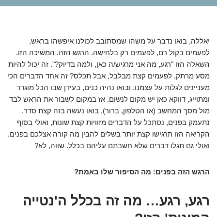
יאללה, בואו נדבר על משהו שמסתובב לכולנו איפשהו בראש,
לפעמים בקול רם, לפעמים רק בלחישה. הרגש הזה. המשיכה הזו.
השאלה הזו "רגע, מה אני מרגיש/ה כאן, ולמה בדיוק?". זה יכול להיות
מסע מרתק, לפעמים קצת מבלבל, אבל תכלס? זה אחד הדברים הכי
מעניינים לגלות על עצמנו. ובואו נהיה כנים, בעידן שבו הכל מוגדר
ומתוייג, דווקא כאן יש מקום לנשום. אז במקום לשבור את הראש לבד
מול מסך המחשב (או הטלפון, ברור), בואו נעשה בזה קצת סדר.
נתעמק בפנים, נסתכל על הדברים מזוויות קצת שונות, ואולי בסוף
הקריאה הזו תרגישו קצת יותר בשלים להבין מה קורה אצלכם בפנים.
ואולי גם תגלו דברים שלא חשבתם עליהם בכלל. שווה, לא?
הרגש הזה בפנים: מה הסיפור שלו באמת?
רגע, רגע… מה זה בכלל ה'נטייה