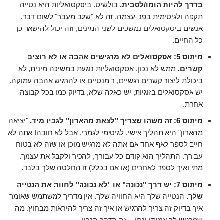
בדרך להיות הומו/לסבית.
בולשיט. ביסקסואליות היא נטייה
תקפה ולגיטימית בפני עצמה. זה לא "שלב מעבר" לשום דבר.
אנשים ביסקסואלים נמשכים לשני המינים, וזה יכול להישאר כך
כל החיים.
מיתוס 5: אסקסואלים לא מרגישים אהבה או לא רוצים
קשרים.
ממש לא נכון. אסקסואליות נוגעת במשיכה מינית, לא
ביכולת ליצור קשרים רגשיים, רומנטיים או להרגיש אהבה עמוקה.
יש אסקסואלים בזוגיות, יש כאלה שלא, בדיוק כמו בכל קבוצה
אחרת.
מיתוס 6: זה משהו שצריך "לצאת מהארון" לגביו מיד.
"יציאה
מהארון" היא תהליך אישי, לגיטימי לגמרי, אבל לא חובה! אתה לא
חייב לספר לאף אחד אם אתה לא מרגיש מוכן או שזה לא בטוח
עבורך. התהליך הוא קודם כל עבורך, להכיר ולקבל את עצמך.
מתי ואיך לספר לאחרים (או אם בכלל) זו החלטה שלך בלבד.
מיתוס 7: יש דרך "נכונה" או "לא נכונה" לחוות את הנטייה
שלך.
הנטייה שלך היא החוויה שלך. אין מדריך למשתמש שאומר
איך בדיוק זה צריך להרגיש או איך זה צריך להיראות מבחוץ. מה
שמרגיש לך אמיתי ונכון – זה הדבר הנכון.