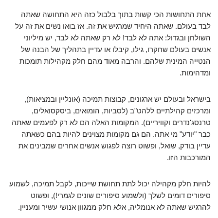
אחת התחושות הכי קשות בתוך בלבול כזה היא התחושה שאתה
לבד בעולם. שאתה היחיד שמרגיש את זה. אז בואו נשים את זה על
השולחן ובגדול: אתה לא לבד! לא רק שאתה לא לבד, יש מיליוני
אנשים בעולם שחקרו, גילו, קיבלו או עדיין בתהליך של הבנה של
הנטייה המינית שלהם. והרבה מאוד מהם חלק מקהילות תומכות
ומדהימות.
בישראל ובעולם יש ארגונים, קבוצות תמיכה (אונליין ובמציאות),
ומרכזים קהילתיים ללהט"ב (לסביות, הומואים, ביסקסואלים,
טרנסג'נדרים וקוויריים). המקומות האלה הם לא רק לפעמים שאתה
כבר "יודע" מי אתה. הם גם מקומות מצוינים להיות בהם כשאתה
עדיין בודק, שואל, ופשוט רוצה לפגוש אנשים אחרים שמבינים את
המורכבות הזו.
להיות חלק מקהילה יכול לתת תחושת שייכות, לקבל תמיכה, לשמוע
סיפורים דומים לשלך (ולשמוע סיפורים שונים לגמרי!), ופשוט
להרגיש שאתה לא אנומליה, אלא חלק ממגוון אנושי עשיר ומעניין.