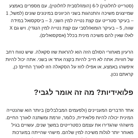
(סטרייט לחלוטין) ל-6 (הומו/לסבית לחלוטין), עם מספרים באמצע
שמייצגים משיכה והתנהגות בשני הכיוונים במינונים שונים (למשל, 1
– בעיקר סטרייט עם קצת נטייה למין השני, 3 – ביסקסואל במידה
שווה, 5 – בעיקר הומוא/לסבי עם קצת נטייה למין הנגדי). ויש גם X
לאלו שאין להם משיכה מינית בכלל (אסקסואלים).
הרעיון מאחורי הסולם הזה הוא להראות שזו סקאלה. שיש טווח רחב
של חוויות. אתה לא חייב להיות בקצה אחד או בשני. אתה יכול להיות
איפשהו באמצע, או אפילו לזוז על הסקאלה הזו לאורך החיים! כן,
קראתם נכון.
פלואידיות? מה זה אומר לגבי?
אחד הדברים המעניינים (ולפעמים המבלבלים) ביותר הוא שהנטייה
המינית יכולה להיות פלואידית, כלומר, זורמת ומשתנה לאורך החיים.
מישהו/י שהגדירו את עצמם כסטרייטים במשך שנים, עשויים בגיל
מאוחר יותר לגלות משיכה למין שלהם. מישהי שהייתה במערכות