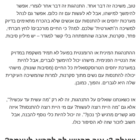
טוב, משיכה זה דבר אחד. התנהגות זה דבר אחר לגמרי. אפשר
להימשך למישהו, אבל לא לעשות עם זה כלום. אפשר גם לנהל
מערכות יחסים או להתנסות עם אנשים שלא בהכרח מתאימים בדיוק
למשיכה ה"תאורטית" שלכם. למה? כי החיים מורכבים! לחץ חברתי,
פחד, סקרנות, אהבה שהתפתחה בלי קשר למגדר – יש מיליון סיבות.
ההתנהגות המינית או הרומנטית בפועל לא תמיד משקפת במדויק
את הנטייה הפנימית. מישהו יכול להימשך לגברים, אבל להיות
במערכת יחסים הטרוסקסואלית כל החיים (מסיבות שונות). מישהי
יכולה להתנסות עם נשים מתוך סקרנות, למרות שהמשיכה העיקרית
שלה היא לגברים. והפוך, כמובן.
אז כשאנחנו שואלים על התנהגות, זה לא רק "מה עשית עד עכשיו?",
אלא גם "מה היית רוצה לעשות? עם מי היית רוצה להתנסות? איזה
סוג קשרים מרגיש לך נכון?". זה יכול להיות כלי נוסף להבנה, אבל
חשוב לזכור שזה לא הסיפור כולו.