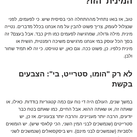
המינית' הזו?
טוב, אז בואו נתחיל מההתחלה הכי בסיסית שיש. כי לפעמים, לפני
שנצלול לעומק, צריך פשוט להבין על מה אנחנו בכלל מדברים. נטייה
מינית. מילה גדולה, שמרגישה לפעמים כמו תיק כבד. אבל בעצם? זה
בסך הכל עוסק במי אנחנו מרגישים משיכה רומנטית, רגשית או
מינית כלפיו. כן, פשוט ככה. וגם כאן, יש טוויסט. כי זה לא תמיד שחור
ולבן.
לא רק "הומו, סטרייט, בי": הצבעים
בקשת
במשך שנים, העולם היה די נוח עם כמה קטגוריות בודדות. כאילו, או
שאתה זה, או שאתה ההוא. אבל החיים, כמו שאתם בטח כבר
יודעים, הרבה יותר מעניינים. והרבה יותר צבעוניים. אז כן, יש
סטרייטים (שנמשכים לבני המין השני, הכי קלאסי שיש). יש הומואים
ולסביות (שנמשכים לבני מינם). ויש ביסקסואלים (שנמשכים לשני