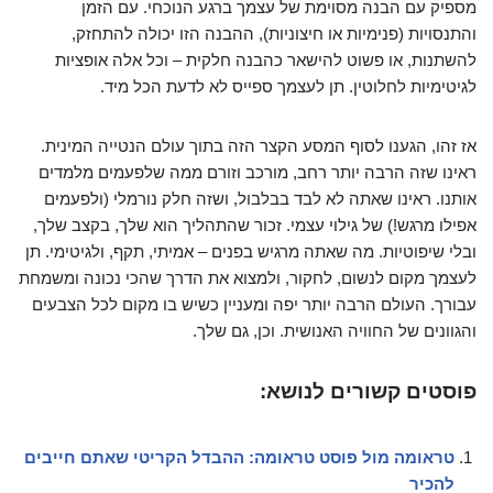
מספיק עם הבנה מסוימת של עצמך ברגע הנוכחי. עם הזמן
והתנסויות (פנימיות או חיצוניות), ההבנה הזו יכולה להתחזק,
להשתנות, או פשוט להישאר כהבנה חלקית – וכל אלה אופציות
לגיטימיות לחלוטין. תן לעצמך ספייס לא לדעת הכל מיד.
אז זהו, הגענו לסוף המסע הקצר הזה בתוך עולם הנטייה המינית.
ראינו שזה הרבה יותר רחב, מורכב וזורם ממה שלפעמים מלמדים
אותנו. ראינו שאתה לא לבד בבלבול, ושזה חלק נורמלי (ולפעמים
אפילו מרגש!) של גילוי עצמי. זכור שהתהליך הוא שלך, בקצב שלך,
ובלי שיפוטיות. מה שאתה מרגיש בפנים – אמיתי, תקף, ולגיטימי. תן
לעצמך מקום לנשום, לחקור, ולמצוא את הדרך שהכי נכונה ומשמחת
עבורך. העולם הרבה יותר יפה ומעניין כשיש בו מקום לכל הצבעים
והגוונים של החוויה האנושית. וכן, גם שלך.
פוסטים קשורים לנושא:
טראומה מול פוסט טראומה: ההבדל הקריטי שאתם חייבים
להכיר