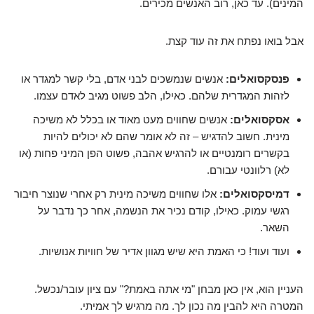
המינים). עד כאן, רוב האנשים מכירים.
אבל בואו נפתח את זה עוד קצת.
פנסקסואלים:
אנשים שנמשכים לבני אדם, בלי קשר למגדר או
לזהות המגדרית שלהם. כאילו, הלב פשוט מגיב לאדם עצמו.
אסקסואלים:
אנשים שחווים מעט מאוד או בכלל לא משיכה
מינית. חשוב להדגיש – זה לא אומר שהם לא יכולים להיות
בקשרים רומנטיים או להרגיש אהבה, פשוט הפן המיני פחות (או
לא) רלוונטי עבורם.
דמיסקסואלים:
אלו שחווים משיכה מינית רק אחרי שנוצר חיבור
רגשי עמוק. כאילו, קודם נכיר את הנשמה, אחר כך נדבר על
השאר.
ועוד ועוד! כי האמת היא שיש מגוון אדיר של חוויות אנושיות.
העניין הוא, אין כאן מבחן "מי אתה באמת?" עם ציון עובר/נכשל.
המטרה היא להבין מה נכון לך. מה מרגיש לך אמיתי.