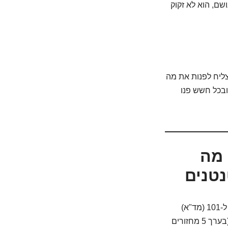
עוד הוא בוכה ונושם, הוא לא זקוק
צליח לפנות את מה
ובכל חשש פנו
 מה
אם יש עוד מישהו בסביבה, בקשו ממנו להתקשר מיד ל-101 (מד"א)
ולדווח על תינוק מחוסר הכרה שאינו נושם. אם אתם לבד, בצעו החייאה במשך כ-2 דקות (בערך 5 מחזורים