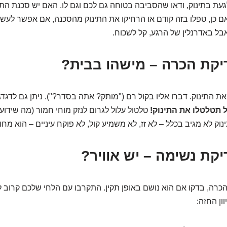
געת בתינוק, ודאו שהסביבה בטוחה גם לכם וגם לו. האם יש סכנת 
ם כן, טפלו בזה קודם או הרחיקו את התינוק מהסכנה, אם אפשר לעש
אבל באדרנלין של הרגע, קל לשכוח.
את התינוק. דברו אליו בקול רם ("מותק? אתה בסדר?"). ניתן גם לדגדג
 תטלטלו את התינוק!
טלטול עלול לגרום לנזק מוחי חמור (מה שידוע
וק לא מגיב בכלל – לא זז, לא משמיע קול, לא פוקח עיניים – הוא מח
כרה, בדקו אם הוא נושם באופן תקין. התקרבו עם הלחי שלכם קרוב לפ
ון החזה: