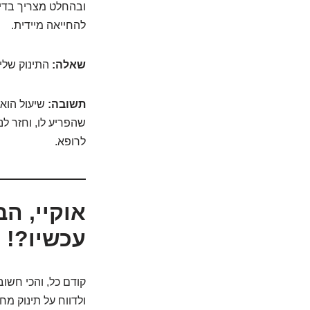
להחייאה מיידית.
שאלה:
התינוק שלי
תשובה:
שיעול הוא 
שהפריע לו, וחזר לנ
לרופא.
אוקיי, הב
עכשיו?! מדריך ה--A-B
קודם כל, והכי חשוב