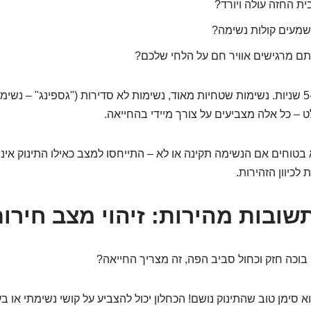
ת החזה עולה ויורד?
מעים קולות נשימה?
 מרגישים אוויר חם על הלחי שלכם?
עשו זאת למשך 5-10 שניות. נשימות שטחיות מאוד, נשימות לא סדירות ("גספינג" – נש
 – כל אלה מצביעים על צורך מיידי בהחייאה.
טוחים אם הנשימה תקינה או לא – התייחסו למצב כאילו התינוק אינו 
לכיוון הזהירות.
שובות מהירות: זיהוי מצב חירו
בוכה חזק וכחול סביב הפה, זה מצריך החייאה?
א סימן טוב שהתינוק נושם! הכחלון יכול להצביע על קושי נשימתי או ב