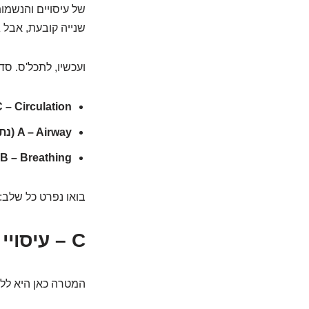
של עיסויים והנשמות
שנייה קובעת, אבל 
ועכשיו, לתכל'ס. סדר 
C – Circulation (עיסויי חזה
A – Airway (נתיב אוויר):
B – Breathing (הנשמה):
בואו נפרט כל שלב:
C – עיסויי חזה: מפעילים את המשאבה הקטנה
המטרה כאן היא ללחו