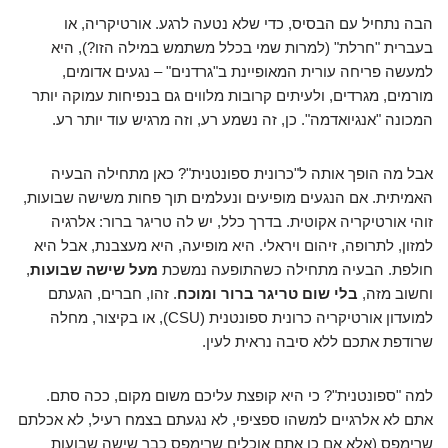
הבה נתחיל עם הבסיס, כדי שלא נטעה לרגע. אורטיקריה, או
בעברית "חרלת" (למרות שמי בכלל משתמש במילה הזו?), היא
למעשה פריחה עורית המאופיינת ב"גרדנים" – נגעים אדומים,
מורמים, מגרדים, ולעיתים קרובות מלווים גם בנפיחות עמוקה יותר
המכונה "אנגיואדמה". כן, זה נשמע רע, וזה מרגיש עוד יותר רע.
אבל מה הופך אותה ל"כרונית ספונטנית"? כאן מתחילה הבעיה
האמיתית. אם הנגעים מופיעים ונעלמים תוך פחות משישה שבועות,
זוהי אורטיקריה אקוטית. בדרך כלל, יש לה טריגר ברור: אלרגיה
למזון, לתרופה, זיהום ויראלי. היא מופיעה, היא מעצבנת, אבל היא
חולפת. הבעיה מתחילה כשהתופעה נמשכת
מעל שישה שבועות
,
וחשוב מזה,
בלי שום טריגר ברור ומוכח
. זהו, חברים, הגעתם
למועדון אורטיקריה כרונית ספונטנית (CSU), או בקיצור, מחלה
שרודפת אתכם ללא סיבה נראית לעין.
למה "ספונטנית"? כי היא קופצת עליכם משום מקום, ככה סתם.
אתם לא אלרגיים למשהו ספציפי, לא נגעתם בצמח רעיל, לא אכלתם
שרימפס (אלא אם כן אתם אוכלים שרימפס כבר שישה שבועות