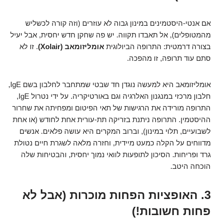
אם אנטי-היסטמינים במינון גבוה לא עוזרים (וזה קורה לכשליש
מהמטופלים), אל תאבדו תקווה. יש פה שחקן חדש יחסית, אבל יעיל
בצורה דרמטית: התרופה הביולוגית
אומליזומאב (Xolair)
. זו לא
סתם עוד תרופה, זו מהפכה.
אומליזומאב היא למעשה נוגדן חד שבטי שמתחבר לחלבון בשם IgE,
חלבון מרכזי במנגנון האלרגיה וגם באורטיקריה. על ידי נטרול IgE,
התרופה מורידה את הרגישות של תאי הפיטום ומפחיתה את שחרור
ההיסטמין. התרופה ניתנת בזריקה תת-עורית אחת לחודש (או אחת
לשבועיים, תלוי במינון), וברוב המקרים היא עושה פלאים. אנשים
מדווחים על הקלה כמעט מיידית, וחזרה מלאה לשגרת חיים נטולת
גרד ופריחות. הסיכון לתופעות לוואי נמוך יחסית, והבטיחות שלה
הוכחה היטב.
3. האופציות הפחות מוכרות (אבל לא
פחות חשובות!)