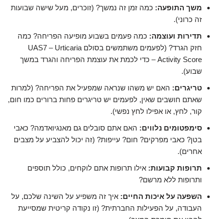
משך התופעה:
כמה זמן זה נמשך? (זוכרים, מעל שישה שבועות
זה כרוני).
תדירות ועוצמה:
כמה פעמים בשבוע מופיעה הפריחה? כמה
חזק הגרד? (לפעמים משתמשים בסולם UAS7 – Urticaria
Activity Score – כדי לכמת את עוצמת הפריחה והגרד במשך
שבוע).
טריגרים:
האם יש משהו שנראה שמפעיל את הפריחה? (למרות
שאתם חושבים שאין, לפעמים יש טריגרים פחות ברורים כמו חום,
קור, לחץ, או אפילו לחץ נפשי).
סימפטומים נלווים:
האם אתם סובלים גם מאנגיואדמה? כאבי
בטן? כאבי מפרקים? חום? עייפות? (זה יכול להצביע על מצבים
אחרים).
תרופות קבועות:
אילו תרופות אתם לוקחים, כולל תוספים
ותרופות ללא מרשם?
השפעה על איכות החיים:
איך זה משפיע על השינה שלכם, על
העבודה, על הפעילות החברתית? (זו נקודה קריטית שמסייעת