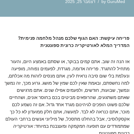
GuruMed
by
דצמבר 25, 2025
פריחה עיקשת: האם הגוף שלכם מנהל מלחמה פנימית?
המדריך המלא לאורטיקריה כרונית ספונטנית
אז הנה זה שוב. אתם קמים בבוקר, או שסתם באמצע היום, והעור
מתחיל להתגרד. פריחה אדומה, מגרדת, לפעמים נפוחה, מופיעה
ונעלמת בלי שום סיבה נראית לעין. אתם מנסים לזהות מה אכלתם,
למה נחשפתם, ובאמת שאין לכם שמץ של מושג. גרוע מכך, זה נמשך
ונמשך, שבועות, חודשים, ולפעמים אפילו שנים. אתם מרגישים
שאתם משתגעים, שהרופאים מביטים בכם בחוסר אונים, ושהחיים
שלכם פשוט הופכים לגיהינום מגרד אחד גדול. אם זה נשמע לכם
מוכר, אתם כנראה לא לבד. למעשה, אתם חלק ממועדון לא כל כך
אקסקלוסיבי, אבל בהחלט מתסכל, של מיליוני אנשים ברחבי העולם
שמתמודדים עם תופעה חמקמקה ומעצבנת במיוחד:
אורטיקריה
כרונית ספונטנית
.