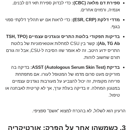
ספירת דם מלאה (CBC):
כדי לבדוק ספירת תאי דם לבנים,
אנמיה, ורמזים אחרים.
מדדי דלקת (ESR, CRP):
כדי לראות אם יש תהליך דלקתי סמוי
בגוף.
בדיקות תפקודי בלוטת התריס ונוגדנים עצמיים (TSH, TPO
Ab, TG Ab):
קשר בין CSU למחלות אוטואימוניות של בלוטת
התריס ידוע היטב. זה לא אומר שזו הסיבה ל-CSU, אבל זה גורם
תורם שחשוב לזהות.
בדיקת ASST (Autologous Serum Skin Test):
בדיקה בה
מזריקים מעט סרום מדמו של המטופל לעורו. אם מתפתחת
פריחה מקומית, זה יכול להצביע על מעורבות נוגדנים עצמיים
במנגנון המחלה. זו בדיקה בעלת ערך, אך לא קריטית לאבחנה או
טיפול.
הרעיון הוא לשלול, לא בהכרח למצוא "אשם" ספציפי.
3. כשמשהו אחר על הפרק: אורטיקריה