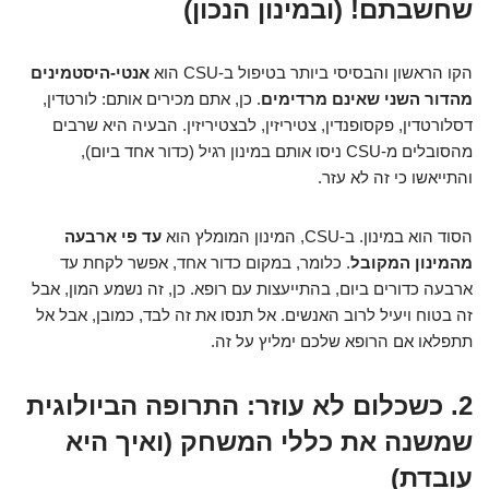
שחשבתם! (ובמינון הנכון)
הקו הראשון והבסיסי ביותר בטיפול ב-CSU הוא
אנטי-היסטמינים
מהדור השני שאינם מרדימים
. כן, אתם מכירים אותם: לורטדין,
דסלורטדין, פקסופנדין, צטיריזין, לבצטיריזין. הבעיה היא שרבים
מהסובלים מ-CSU ניסו אותם במינון רגיל (כדור אחד ביום),
והתייאשו כי זה לא עזר.
הסוד הוא במינון. ב-CSU, המינון המומלץ הוא
עד פי ארבעה
מהמינון המקובל
. כלומר, במקום כדור אחד, אפשר לקחת עד
ארבעה כדורים ביום, בהתייעצות עם רופא. כן, זה נשמע המון, אבל
זה בטוח ויעיל לרוב האנשים. אל תנסו את זה לבד, כמובן, אבל אל
תתפלאו אם הרופא שלכם ימליץ על זה.
2. כשכלום לא עוזר: התרופה הביולוגית
שמשנה את כללי המשחק (ואיך היא
עובדת)