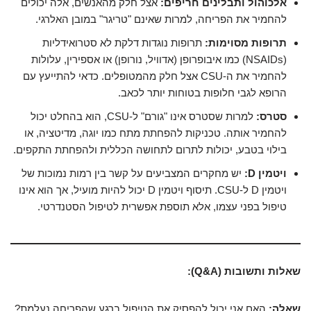
אלכוהול ותבלינים חריפים:
אצל חלק מהאנשים, אלה יכולים
להחמיר את הפריחה, למרות שאינם "טריגר" במובן האלרגי.
תרופות מסוימות:
תרופות נוגדות דלקת לא סטרואידליות
(NSAIDs) כמו איבופרופן (אדוויל, נורופן) או אספירין, עלולות
להחמיר את ה-CSU אצל חלק מהמטופלים. כדאי להתייעץ עם
הרופא לגבי חלופות בטוחות יותר לכאב.
סטרס:
למרות שסטרס אינו "גורם" ל-CSU, הוא בהחלט יכול
להחמיר אותה. טכניקות להפחתת מתח כמו יוגה, מדיטציה, או
בילוי בטבע, יכולות לתרום לתחושה הכללית ולהפחתת התקפים.
ויטמין D:
יש מחקרים המצביעים על קשר בין רמות נמוכות של
ויטמין D ל-CSU. תיסוף ויטמין D יכול להיות מועיל, אך הוא אינו
טיפול בפני עצמו, אלא תוספת אפשרית לטיפול הסטנדרטי.
שאלות ותשובות (Q&A):
שאלה:
האם אני יכול להפסיק את הטיפול ברגע שהפריחה נעלמת?