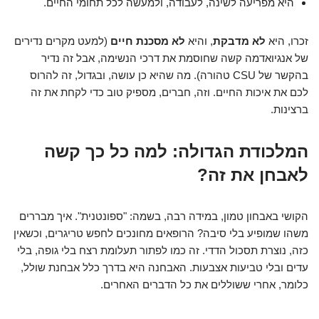
היא מפריעה לשינה, לעבודה, ולמעשה לכל תחומי החיים.
זכרו, היא
לא מדבקת
, והיא
לא מסכנת חיים
(למעט מקרים נדירים
של אנגיואדמה קשה שחוסמת את דרכי הנשימה, אבל זה נדיר
בהקשר של CSU טהורה). מה שהיא כן עושה, ובגדול, זה להרוס
לכם את איכות החיים. וזה, חברים, מספיק טוב כדי לקחת את זה
ברצינות.
המלכודת הגדולה: למה כל כך קשה
לאבחן את זה?
הקושי באבחון טמון, במידה רבה, בשמה: "ספונטנית". איך מבררים
משהו שמופיע בלי סיבה? הרופאים מחונכים לחפש טריגרים, וכשאין
כזה, נוצרת תסכול הדדי. זה כמו לפתור תעלומת רצח בלי גופה, בלי
עדים ובלי טביעות אצבעות. האבחנה היא בדרך כלל אבחנת שולל,
כלומר, אחרי ששוללים את כל הדברים האחרים.