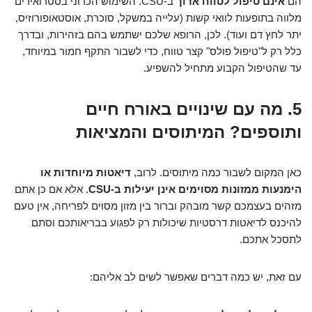
הם
אינם טיפול לטווח ארוך
ב-CSU. השימוש הכרוני בסטרואידים
מלווה בתופעות לוואי קשות (עלייה במשקל, סוכרת, אוסטאופורוזיס,
יתר לחץ דם ועוד). לכן, הרופא שלכם ישתמש בהם בזהירות, ובדרך
כלל רק ל"טיפול פולס" קצר טווח, כדי לשבור התקף חמור במיוחד,
עד שהטיפול הקבוע מתחיל להשפיע.
5. מה עם שינויים באורח חיים
ותוספים? המיתוסים והמציאות
כאן המקום לשבור כמה מיתוסים. לרוב,
דיאטות מיוחדות או
הימנעות ממזונות מסוימים אינן יעילות ב-CSU
. אלא אם כן אתם
מזהים בעצמכם קשר מובהק וברור בין מזון מסוים לפריחה, אין טעם
להיכנס לדיאטות דרסטיות שיכולות רק לפגוע בבריאותכם וסתם
לתסכל אתכם.
עם זאת, יש כמה דברים שאפשר לשים לב אליהם: