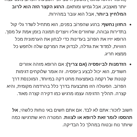
יותר מאצבע, אבל גמיש ומותאם.
הרגע הקצר הזה הוא לרוב
המלחיץ ביותר
, אבל הוא עובר במהירות.
החזון נחשף
: ברגע שהפרוֹב בפנים, הוא מתחיל לשדר גלי קול
בתדירות גבוהה, שחוזרים אליו ויוצרים תמונה בזמן אמת על מסך.
הרופא יזיז את הפרוֹב בעדינות כדי לבחון את הערמונית מכל
הזוויות, למדוד את גודלה, לבדוק את המרקם שלה ולחפש כל
ממצא חריג.
הזדמנות לביופסיה (אם צריך)
: אם הרופא מזהה אזורים
חשודים, הוא יכול לבצע ביופסיה. זה אומר שלוקחים דגימות
קטנות של רקמה באמצעות מחט דקה במיוחד, המוכנסת דרך
הפרוֹב. הפעולה הזו מתבצעת בדרך כלל בהרדמה מקומית, והיא
קצרה. תהליך הדגימה עצמו מרגיש כמו דקירה קצרה מאוד.
חשוב לזכור: אתם לא לבד. אם אתם חשים באי נוחות כלשהי,
אל
תהססו לומר זאת לרופא או לצוות
. המטרה היא שתרגישו כמה
שיותר נוח ובטוח במהלך כל הבדיקה.