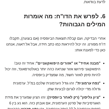
לדעת בוודאות.
6. לפרש את הדו"ח: מה אומרות
המילים הגבוהות?
אחרי הבדיקה, ועם קבלת תוצאות הביופסיה (אם בוצעה), תקבלו
דו"ח מפורט. זה יכול להיראות כמו כתב חידה, אבל אל דאגה, אנחנו
כאן כדי לפענח אותו:
"מבנה אחיד" או "אזורים היפואקוגניים"
: אחיד זה טוב!
היפואקוגני פירושו אזור שנראה כהה יותר באולטרסאונד, וזה יכול
להיות סימן לאזור חשוד, מה שמצדיק ביופסיה.
"נפח ערמונית"
: זהו גודל הערמונית שלכם במ"ל. ערמונית
גדולה מדי יכולה לגרום לבעיות שתן.
"ציון גליסון" (רק לאחר ביופסיה)
: זהו הציון שמעריך את מידת
האגרסיביות של סרטן הערמונית, אם אובחן כזה. הוא נע בין 6
(פחות אגרסיבי) ל-10 (יותר אגרסיבי). זהו
נתון מכריע
בקביעת