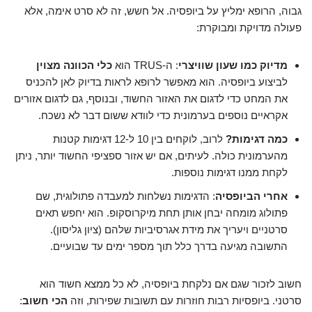
גבוה, הרופא ימליץ על ביופסיה. אל חשש, זה לא סרט אימה, אלא
פעולה מדויקת ומבוקרת:
מדיוק כמו שעון שוויצרי
: ה-TRUS הוא
כלי הכוונה מצוין
לביצוע ביופסיה. הוא מאפשר לרופא לראות בדיוק לאן להכניס
את המחט כדי לדגום את האזור החשוד, ובנוסף, גם לדגום אזורים
אקראיים נוספים בערמונית כדי לוודא ששום דבר לא נשכח.
כמה דגימות?
לרוב, לוקחים בין 10 ל-12 דגימות קטנות
מהערמונית כולה. לעיתים, אם יש אזור ספציפי החשוד יותר, ניתן
לקחת ממנו דגימות נוספות.
אחרי הביופסיה
: הדגימות נשלחות למעבדה פתולוגית, שם
פתולוג מומחה יבחן אותן תחת מיקרוסקופ. הוא יחפש תאים
סרטניים ויעריך את מידת אגרסיביות שלהם (ציון גליסון).
התשובה מגיעה בדרך כלל תוך מספר ימים עד שבועיים.
חשוב לזכור שגם אם נלקחת ביופסיה, לא כל ממצא חשוד הוא
סרטני. ביופסיות רבות חוזרות עם תשובות שפירות, וזה
הכי חשוב
: