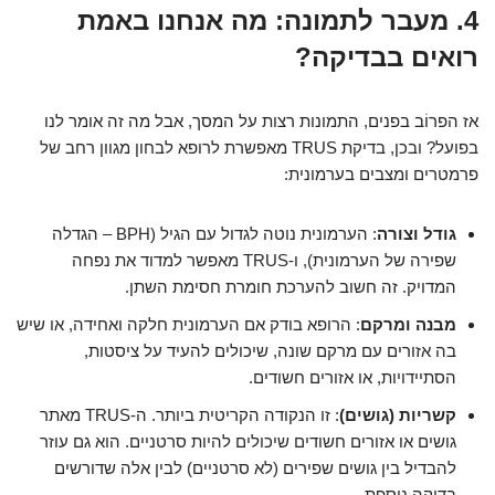
4. מעבר לתמונה: מה אנחנו באמת
רואים בבדיקה?
אז הפרוֹב בפנים, התמונות רצות על המסך, אבל מה זה אומר לנו
בפועל? ובכן, בדיקת TRUS מאפשרת לרופא לבחון מגוון רחב של
פרמטרים ומצבים בערמונית:
גודל וצורה
: הערמונית נוטה לגדול עם הגיל (BPH – הגדלה
שפירה של הערמונית), ו-TRUS מאפשר למדוד את נפחה
המדויק. זה חשוב להערכת חומרת חסימת השתן.
מבנה ומרקם
: הרופא בודק אם הערמונית חלקה ואחידה, או שיש
בה אזורים עם מרקם שונה, שיכולים להעיד על ציסטות,
הסתיידויות, או אזורים חשודים.
קשריות (גושים)
: זו הנקודה הקריטית ביותר. ה-TRUS מאתר
גושים או אזורים חשודים שיכולים להיות סרטניים. הוא גם עוזר
להבדיל בין גושים שפירים (לא סרטניים) לבין אלה שדורשים
בדיקה נוספת.