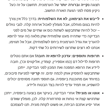
תצוגה
נקייה וברורה יותר
של הערמונית. תחשבו על זה כעל
ניקיון פסח לפני הגעת האורח החשוב.
לייבש את הצימאון, לא את השלפוחית
: בדרך כלל אין צורך
להיות בצום מוחלט, אבל מומלץ לאכול ארוחה קלה. לגבי נוזלים
– יכול להיות שתתבקשו לשתות כוס או שתיים של מים לפני
הבדיקה כדי שתהיה מעט שלפוחית שתן מלאה (זה עוזר לרופא
להעריך את גודל הערמונית ביחס לשלפוחית). אבל אל תגזימו,
אנחנו לא רוצים שתרוצו לשירותים כל שתי דקות.
תרופות ותוספים: עדכון לרופא זה חובה!
אם אתם נוטלים
תרופות לדילול דם (כמו אספירין, קומדין, אליקוויס וכו'), חובה
ליידע את הרופא המפנה ואת המכון לפני הבדיקה. ייתכן
שתתבקשו להפסיק אותן לכמה ימים. זה
קריטי
למניעת סיבוכים,
במיוחד אם מתוכננת ביופסיה. גם תוספי תזונה מסוימים יכולים
להשפיע, אז תמיד עדיף להיות בצד הבטוח וליידע.
אוטו או מונית?
אחרי הבדיקה, בעיקר אם בוצעה ביופסיה, ייתכן
שתרגישו קצת אי נוחות או סחרחורת קלה. לכן, מומלץ שאדם
אחר יסיע אתכם הביתה, או פשוט לקחת מונית. תנו לעצמכם