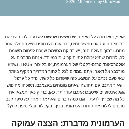
GuruMed
by
ינואר 18, 2026
אוקיי, בואו נודה על האמת: יש נושאים שפשוט לא נעים לדבר עליהם
בקבוצת הווטסאפ המשפחתית, ובריאות הערמונית היא בהחלט אחד
מהם. ובתוך העולם הזה, יש בדיקה מסוימת שזוכה לפחות תשומת
לב, למרות שהיא יכולה להיות קריטית במיוחד. אנחנו מדברים על
אולטרסאונד טרנס-רקטלי של הערמונית, או בקיצור, TRUS. נשמע
מורכב? אל דאגה. אתם עומדים לצלול לתוך המדריך המקיף ביותר
שאי פעם נכתב על הנושא, כזה שיפרום כל קשר, יפזר כל ערפל
וישאיר אתכם עם תחושה שאתם מומחים בעצמכם. תשכחו מחיפושי
גוגל אינסופיים שיסבכו אתכם עוד יותר. כאן, בדיוק כאן, תמצאו את
כל מה שצריך לדעת – וגם כמה דברים שאף אחד אחר לא סיפר לכם.
מוכנים לגלות את סודות הערמונית בכיף, בקלילות ובלי טיפת לחץ?
הערמונית מדברת: הצצה עמוקה