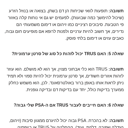
תשובה:
תופעות לוואי שכיחות הן דם בשתן, בצואה או בנוזל הזרע
(שיכול להימשך כמה שבועות). לפעמים יש גם אי נוחות קלה באזור
פי הטבעת. סיבוכים רציניים כמו זיהום או דימום משמעותי הם
נדירים, אך חשוב להיות ערניים ולפנות לרופא אם מופיעים חום גבוה,
כאבים עזים או דימום בלתי פוסק.
שאלה 5: האם TRUS יכול לזהות כל סוג של סרטן ערמונית?
תשובה:
TRUS הוא כלי אבחוני מצוין, אך הוא לא מושלם. הוא עוזר
לזהות אזורים חשודים, אך סרטן ערמונית יכול להיות סמוי ולא תמיד
ניתן לראות אותו באופן ברור באולטרסאונד. לכן, הוא משמש כחלק
ממערך בדיקות כולל, יחד עם בדיקות דם ובדיקה גופנית.
שאלה 6: האם חייבים לעבור TRUS אם ה-PSA שלי גבוה?
תשובה:
לא בהכרח. PSA גבוה יכול להיגרם ממגוון סיבות (זיהום,
הגדלה שפירה, דלקת, ועוד). ההחלטה על TRUS או ביופסיה