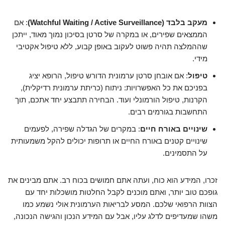
מעקב בלבד (Watchful Waiting / Active Surveillance)
: אם
הממצאים שפירים, או במקרה של סרטן בסיכון נמוך מאוד, ייתכן
שההמלצה תהיה פשוט לעקוב באופן קבוע, ללא טיפול אקטיבי
מידי.
טיפול
: אם אובחן סרטן ערמונית הדורש טיפול, הרופא יציג
בפניכם את כל האפשרויות: ניתוח (כריתת ערמונית רדיקלית),
הקרנות, טיפול הורמונלי ועוד. הבחירה תתבצע יחד אתכם, תוך
התחשבות בגורמים רבים.
שינויים באורח חיים
: במקרים של הגדלה שפירה, לפעמים
שינויים קטנים באורח החיים או תרופות יכולים להקל משמעותית
על התסמינים.
זכרו, המידע הוא כוח, ועתה אתם חמושים בכוח רב. אתם מבינים את
גופכם טוב יותר, ואתם מוכנים לקבל החלטות מושכלות יחד עם
הצוות הרפואי שלכם. המסע לבריאות הערמונית אולי נשמע כמו
משהו שמעדיפים לדלג עליו, אבל עם המידע הנכון והגישה הנכונה,