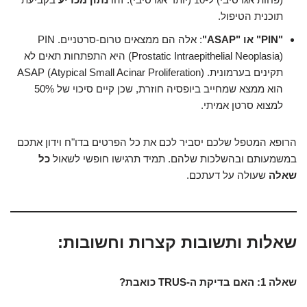
תוכנית הטיפול.
"PIN" או "ASAP"
: אלה הם ממצאים טרום-סרטניים. PIN
(Prostatic Intraepithelial Neoplasia) היא התפתחות תאים לא
תקינים בערמונית. ASAP (Atypical Small Acinar Proliferation)
הוא ממצא שמחייב ביופסיה חוזרת, שכן קיים סיכוי של 50%
למצוא סרטן אמיתי.
הרופא המטפל שלכם יסביר לכם את כל הפרטים בדו"ח וידון אתכם
במשמעותם ובהשלכות שלהם. תמיד תרגישו חופשי לשאול
כל
שאלה
שעולה על דעתכם.
שאלות ותשובות קצרות וחשובות:
שאלה 1: האם בדיקת ה-TRUS כואבת?