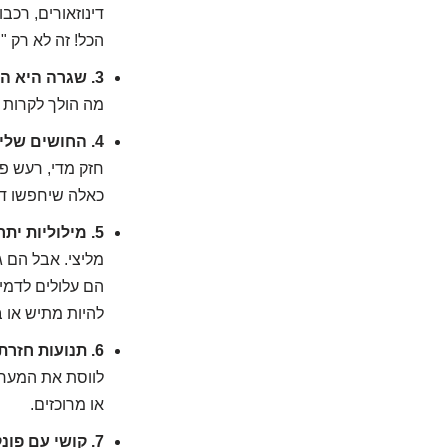
דינוזאורים, רכב
הכל! זה לא רק "
3. שגרה היא החמצן שלי:
מה הולך לקרות 
4. החושים שלי בהיי-פייב (או לפעמים בהיי-סטרייה):
חזק מדי, רעש פת
כאלה שיחפשו דוו
5. מילוליות יתר או הבנה מילולית:
מליצי. אבל הם ג
הם עלולים לדמיי
להיות מתיש או 
6. תנועות חזרתיות (Stimming):
לווסת את המערכ
או מרוכזים.
7. קושי עם פונקציות ניהוליות: