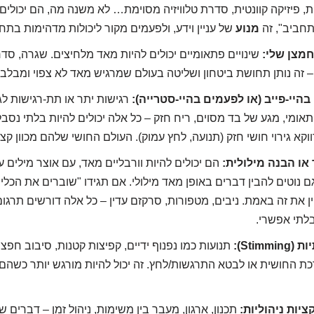
ות, פיזיקה קוונטית, סדרת טלוויזיה מסוימת… לא משנה מה, הם יכולים 
תחביב", זה
מנוע
של עניין וידע, ולפעמים מקור ליכולות מדהימות בתח
שינויים פתאומיים יכולים להיות מאד מלחיצים. שגרה, סדר
– זה נותן תחושת ביטחון ושליטה בעולם שמרגיש מאד לא צפוי ומבלבל
רגישות יתר או תת-רגישות לגי
אומי, מגע של בד מסוים, ריח חזק – כל אלה יכולים להיות בלתי נסבל
קא גירוי חושי חזק (תנועה, לחץ עמוק). העולם החושי שלהם מכוון ק
הם יכולים להיות וורבליים מאד, עם אוצר מילים ע
ם נוטים להבין דברים באופן מאד מילולי. אם תגידו "שוברים את הכלי
ן את זה באמת. ניבים, מטפורות, סרקזם עדין – כל אלה דורשים תרגום
בלתי אפשרי.
תנועות כמו נפנוף ידיים, קפיצות קטנות, סיבוב חפצי
ת החושית או לבטא התרגשות/לחץ. זה יכול להיות מורגש יותר כשהם 
תכנון, ארגון, מעבר בין משימות, ניהול זמן – דברים ש