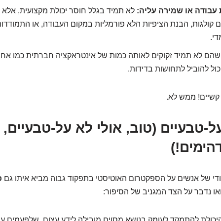
עבודה או שמירה עליה:
לא תמיד בגלל חוסר יכולת מקצועית, אלא 
 קולגות, הבנת הציפיות הלא פורמליות במקום העבודה, או התמודדו
י.
הם לא תמיד זקוקים לאותה כמות של אינטראקציה חברתית כמו אחרי
ול להוביל לתחושות בדידות.
 קשיים! ממש לא.
-טבעיים (טוב, אולי לא על-טבעיים, 
ימים!)
די של אנשים על הספקטרום האוטיסטי בתפקוד גבוה מביא איתו גם
כ
או נדבר על הצד המגניב של הסיפור:
כולת להתמקד לעומק בנושא מסוים מובילה לידע עצום, שלפעמים עו