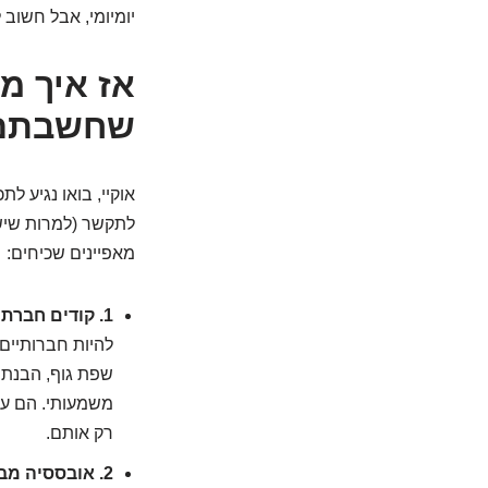
יומיומי, אבל חשוב
שחשבתם
אוקיי, בואו נגיע 
לתקשר (למרות שיש 
מאפיינים שכיחים:
1. קודים חברתיים? נראה לי ששכחתי את הספרון בבית:
להיות חברותיים
שפת גוף, הבנת א
משמעותי. הם על
רק אותם.
2. אובססיה מבורכת (לפעמים):