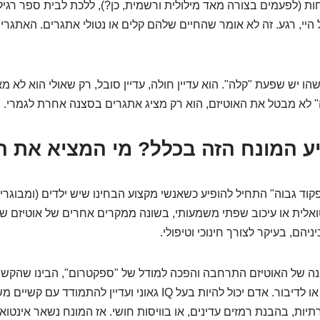
ות (לפעמים בצורה מאד מילולית ורשמית, כן?), ללכת לבית ספר רגיל,
 היי, רגע. זה לא אומר שהחיים שלהם קלים או נטולי אתגרים. האתגרי
הו יש שפעת "קלה". הוא עדיין חולה, עדיין סובל, רק שאולי הוא לא מ
" לא מבטל את האוטיזם, הוא רק מציג אתגרים בסצנה אחרת לגמרי.
ע המונח הזה בכלל? מי המציא את 
קוד גבוה" התחיל להופיע כשאנשי מקצוע הבחינו שיש ילדים (ומבוגרים
אלית או עיכוב שפתי משמעותי, בשונה ממקרים אחרים של אוטיזם שת
יניהם, בעיקר לצורך חינוכי וטיפולי.
 של האוטיזם התרחבה והפכה למודל של "ספקטרום", הבינו שהקשיים
או קשורים רק ל-IQ או לדיבור. אדם יכול להיות בעל IQ גאוני ועדיין לה
ות, בהבנת רמזים עדינים, או בוויסות חושי. אז המונח נשאר אינטואי