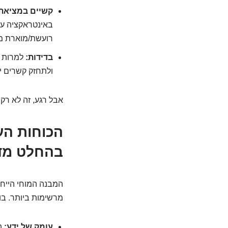
קשיים במציאת 
באינטראקציה עם
רועשת/מוארת מד
בדידות:
למרות ש
ולתחזק קשרים יכ
אבל רגע, זה לא רק
הכוחות העל
בהחלט מדה
המבנה המוחי הייחו
מרשימות ביותר. בו
עומק של ידע:
הי