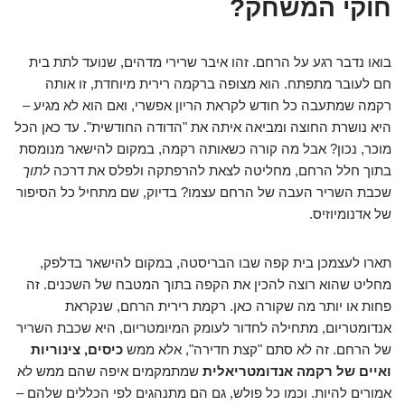
חוקי המשחק?
בואו נדבר רגע על הרחם. זהו איבר שרירי מדהים, שנועד לתת בית
חם לעובר מתפתח. הוא מצופה ברקמה רירית מיוחדת, זו אותה
רקמה שמתעבה כל חודש לקראת הריון אפשרי, ואם הוא לא מגיע –
היא נושרת החוצה ומביאה איתה את "הדודה החודשית". עד כאן הכל
מוכר, נכון? אבל מה קורה כשאותה רקמה, במקום להישאר מנומסת
בתוך חלל הרחם, מחליטה לצאת להרפתקה ולפלס את דרכה
לתוך
שכבת השריר העבה של הרחם עצמו? בדיוק, שם מתחיל כל הסיפור
של אדנומיוזיס.
תארו לעצמכן בית קפה שבו הבריסטה, במקום להישאר בדלפק,
מחליט שהוא רוצה להכין את הקפה בתוך המטבח של השכנים. זה
פחות או יותר מה שקורה כאן. רקמת רירית הרחם, שנקראת
אנדומטריום, מתחילה לחדור לעומק המיומטריום, היא שכבת השריר
של הרחם. זה לא סתם "קצת חדירה", אלא ממש
כיסים, צינוריות
ואיים של רקמה אנדומטריאלית
שמתמקמים איפה שהם ממש לא
אמורים להיות. וכמו כל פולש, גם הם מתנהגים לפי הכללים שלהם –