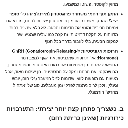
מחוץ לקופסה, פשוטו כמשמעו.
התקן תוך רחמי משחרר פרוגסטרון (מירנה):
זהו כלי
סופר
יעיל
! ההתקן משחרר הורמון פרוגסטרון ישירות לרחם, מדכא את
צמיחת הרירית ומונע את הדימום והכאב. לא פלא שנשים רבות
מדווחות על הקלה דרמטית. זה קצת כמו שליח שמגיע ישר
למקום הבעיה, בלי לעבור בדרך בכל הגוף.
תרופות אגוניסטיות ל-GnRH (Gonadotropin-Releasing
Hormone):
אלו תרופות שמכניסות את הגוף למצב דמוי
מנופאוזה זמנית. הן מפחיתות את רמות האסטרוגן והפרוגסטרון,
מה שמקטין את הרחם ומקל על התסמינים. הן יעילות מאוד, אבל
מגיעות עם תופעות לוואי שדומות לגיל המעבר (גלי חום, יובש
וגינלי), ולכן לרוב ניתנות לפרקי זמן מוגבלים. סוג של "אתחול
מחדש" הורמונלי.
ב. כשצריך פתרון קצת יותר יצירתי: התערבויות
כירורגיות (שאינן כריתת רחם)