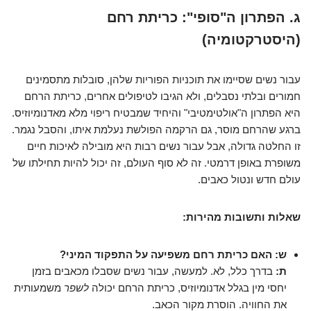
ג. הפתרון ה"סופי": כריתת רחם
(היסטרקטומיה)
עבור נשים שסיימו את תוכניות הפוריות שלהן, סובלות מתסמינים
חמורים ובלתי נסבלים, ולא הגיבו לטיפולים אחרים, כריתת הרחם
היא הפתרון ה"אולטימטיבי" והיחיד שמבטיח ריפוי מלא מאדנומיוזיס.
ברגע שהרחם מוסר, גם הרקמה הפולשת נעלמת איתו, והסבל נגמר.
זו החלטה גדולה, אבל עבור נשים רבות היא מובילה לאיכות חיים
משופרת באופן דרמטי. זה לא סוף העולם, זה יכול להיות תחילתו של
עולם חדש ונטול כאבים.
שאלות ותשובות מהירות:
ש: האם כריתת רחם משפיעה על התפקוד המיני?
ת:
בדרך כלל, לא. למעשה, עבור נשים שסבלו מכאבים בזמן
יחסי מין בגלל אדנומיוזיס, כריתת הרחם יכולה
לשפר
משמעותית
את החוויה. הוסרת מקור הכאב.