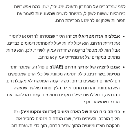
לפני שמדברים על הפתרון ה"אולטימטיבי", ישנן כמה אפשרויות
כירורגיות ששווה לשקול, במיוחד לנשים שמעוניינות לשמר את
הפוריות שלהן או להימנע מכריתת רחם:
אבלציה אנדומטריאלית:
זהו הליך שמטרתו להרוס או להסיר
את רירית הרחם. הוא יכול להיות יעיל להפחתת דימומים כבדים,
אבל הוא לא מטפל ברקמה שחדרה עמוק לשריר. לכן, הוא פחות
מתאים במקרים של אדנומיוזיס עמוק או נרחב.
אמבוליזציה של עורקי הרחם (UAE):
טיפול זה, שמוכר יותר
מטיפול בשרירנים, כולל חסימה מכוונת של כלי הדם שמספקים
דם לאזורים הפגועים ברחם. כשהרקמה הפולשת לא מקבלת דם,
היא מתנוונת, והרחם מתכווץ. זה הליך פחות פולשני שנעשה
בהדמיה, ויכול להיות יעיל במקרים מסוימים. קצת כמו לסגור את
הברז כשמשהו דולף.
כריתה כירורגית של האדנומיוזיס (אדנומיומקטומיה):
זהו
הליך מורכב, ולעיתים נדיר, שבו מנתחים מנסים להסיר את
הרקמה האדנומיוטית מתוך שריר הרחם, תוך כדי השארת רוב