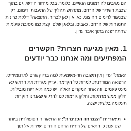
הם מגיבים להורמונים הנשיים. כלומר, בכל מחזור חודשי, גם בתוך
שכבת השריר של הרחם, מתרחש תהליך של התעבות ודימום. רק
שבניגוד לדימום החיצוני, כאן אין לאן לברוח. התוצאה? דלקת כרונית,
התנפחות של הרחם, כאבים, ובלאגן שלם. קצת כמו מסיבת פיג'מות
שהתחרפנה בתוך איבר עדין.
1. מאין מגיעה הצרות? הקשרים
המפתיעים ומה אנחנו כבר יודעים
האמת? עדיין אין תשובה חד-משמעית למה בדיוק גורם לאדנומיוזיס.
הרפואה המודרנית, למרות כל הקדמה, עדיין מגרדת את הראש לא
מעט פעמים, וזה אחד המקרים האלה. יש כמה תיאוריות מובילות,
חלקן ממש מרתקות, וחלקן גורמות לנו להרגיש שאנחנו חוקרות
תעלומה בלשית ישנה.
תיאוריית "הצמיחה הפנימית":
זו התיאוריה הפופולרית ביותר,
שטוענת כי התאים של רירית הרחם חודרים ישירות אל תוך