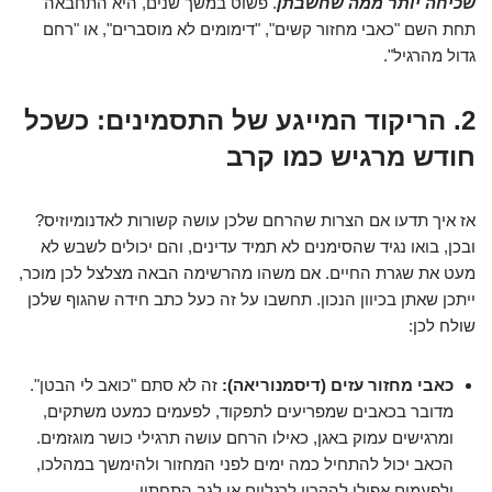
שכיחה יותר ממה שחשבתן
. פשוט במשך שנים, היא התחבאה
תחת השם "כאבי מחזור קשים", "דימומים לא מוסברים", או "רחם
גדול מהרגיל".
2. הריקוד המייגע של התסמינים: כשכל
חודש מרגיש כמו קרב
אז איך תדעו אם הצרות שהרחם שלכן עושה קשורות לאדנומיוזיס?
ובכן, בואו נגיד שהסימנים לא תמיד עדינים, והם יכולים לשבש לא
מעט את שגרת החיים. אם משהו מהרשימה הבאה מצלצל לכן מוכר,
ייתכן שאתן בכיוון הנכון. תחשבו על זה כעל כתב חידה שהגוף שלכן
שולח לכן:
כאבי מחזור עזים (דיסמנוריאה):
זה לא סתם "כואב לי הבטן".
מדובר בכאבים שמפריעים לתפקוד, לפעמים כמעט משתקים,
ומרגישים עמוק באגן, כאילו הרחם עושה תרגילי כושר מוגזמים.
הכאב יכול להתחיל כמה ימים לפני המחזור ולהימשך במהלכו,
ולפעמים אפילו להקרין לרגליים או לגב התחתון.