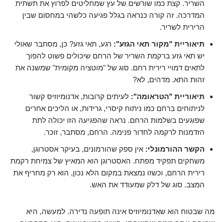
השריר. קצת כמו שורשים של עץ שמחליטים לפרוץ את תשתית
המדרכה. זה קורה כנראה בגלל פגיעה כלשהי במחסום שבין
הרירית לשריר.
תיאוריית "מקור תאי הגזע":
רגע, תאי גזע? כן, מסתבר שאולי
יש תאי גזע ברקמת השריר של הרחם שיכולים פשוט להפוך
לתאים דמויי רירית רחם. סוג של "מוטציה מקומית" שמשנה את
זהות התא. מדהים, לא?
תיאוריית "הטראומה":
לעיתים קרובות, אדנומיוזיס קשור
לניתוחים ברחם כמו ניתוח קיסרי, גרידות, או הליכים אחרים
שפוגעים בשלמות הרחם. נראה שהפגיעה הזו יכולה לתת
הזדמנות לרקמה לחדור פנימה. הרחם, מסתבר, זוכר.
הקשר ההורמונלי:
אין ספק שהורמונים, בעיקר אסטרוגן,
משחקים תפקיד מפתח. האסטרוגן הוא המאיץ של צמיחת רקמת
רירית הרחם, וכשזו נמצאת במקום הלא נכון, הוא רק מחריף את
המצב. סוג של דלק שמעודד את האש.
מה שבטוח הוא שאדנומיוזיס אינה תופעה נדירה. למעשה, היא