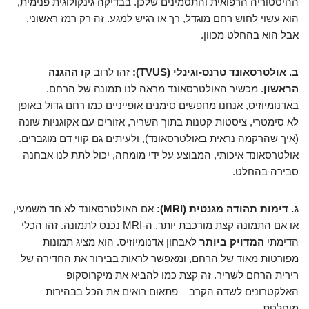
ההיסטוריה הרפואית והתסמינים שלכן. בבדיקה גינקולוגית פנימית,
הוא עשוי לחוש רחם מוגדל, רך או רגיש למגע. זה רק רמז ראשוני,
אבל הוא בהחלט מכוון.
ב. אולטרסאונד טרנס-וגינלי (TVUS):
זהו לרוב
קו ההגנה
הראשון
. מכשיר האולטרסאונד מראה לנו תמונה של הרחם.
באדנומיוזיס, אנחנו מחפשים סימנים אופייניים כמו רחם גדול באופן
לא סימטרי, ציסטות קטנות בתוך השריר, אזורים עם אקוגניות שונה
(איך שהרקמה נראית באולטרסאונד), ולעיתים גם קווי דם מוגברים.
אולטרסאונד איכותי, המבוצע על ידי מומחה, יכול לתת לנו אבחנה
סבירה בהחלט.
ג. דימות תהודה מגנטית (MRI):
אם האולטרסאונד לא חד משמעי,
או אם התמונה קצת מורכבת יותר, ה-MRI נכנס לתמונה. זהו הכלי
הדימתי
המדויק ביותר
לאבחון אדנומיוזיס. הוא מציג תמונות
מפורטות מאוד של הרחם, ומאפשר לראות בבירור את החדירה של
רירית הרחם לשריר. זה קצת כמו להביא את מיקרוסקופ
האלקטרונים לשדה הקרב – פתאום רואים את הכל בבהירות
מוחלטת.