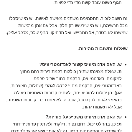
הגוף פשוט עובד קשה מדי כדי לפצות.
זה חשוב לזכור: התסמינים משתנים מאישה לאישה. יש מי שיסבלו
מכל הרשימה, ויש מי שירגישו רק חלק. אבל אם אתן מרגישות
שמשהו לא בסדר, אל תתביישו ואל תדחיקו.
הגוף שלכן מדבר אליכן
.
שאלות ותשובות מהירות:
ש: האם אדנומיוזיס קשור לאנדומטריוזיס?
ת:
שאלה מצוינת! שתיהן כוללות רקמת רירית רחם מחוץ
למקומה. באדנומיוזיס, הרקמה בתוך
שריר הרחם
.
באנדומטריוזיס, הרקמה מחוץ
לרחם לגמרי
(שחלות, חצוצרות,
אגן). הן יכולות להופיע יחד, ולעתים קרובות משתפות פעולה
במאמץ לגרום לכן לסבל, אבל הן לא אותו דבר. קרובות משפחה,
אבל לא תאומות זהות.
ש: האם אדנומיוזיס משפיע על פוריות?
ת:
כן, בהחלט יכול. רחם נפוח, דלקתי ולא תקין פחות ידידותי
להשתרשות והתפתחות הריון. זה לא אומר שאי אפשר להיכנס