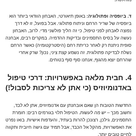
ד. ביופסיה ופתולוגיה:
באופן תיאורטי, האבחון הוודאי ביותר הוא
ביופסיה של שריר הרחם וניתוח פתולוגי. אבל בפועל, זו לא דרך
נפוצה לאבחון לפני טיפול, כי זה הליך פולשני מדי. לרוב, האבחון
נעשה על בסיס התסמינים ובדיקות ההדמיה. במקרים רבים, אבחנה
סופית ניתנת רק לאחר כריתת רחם (היסטרקטומיה) כאשר הרחם
נשלח לבדיקה פתולוגית. זה נשמע קצת ציני, נכון? שרק אחרי
שהרחם יוצא מהגוף, אנחנו סוף סוף בטוחים.
4. חבית מלאה באפשרויות: דרכי טיפול
באדנומיוזיס (כי אתן לא צריכות לסבול!)
החדשות הטובות הן שאם אובחנתן עם אדנומיוזיס, אתן
לא לבד
,
וחשוב מכך –
יש מה לעשות
. הטיפול תלוי בגורמים רבים: חומרת
התסמינים, גילכן, רצונכן להרות בעתיד, והעדפות אישיות. בואו נפרט
את האפשרויות, מהקל אל הכבד, אבל תמיד עם גישה חיובית ותקווה
לחיים טובים יותר.