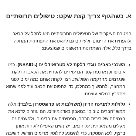
א. כשהגוף צריך קצת שקט: טיפולים תרופתיים
המטרה העיקרית של הטיפולים התרופתיים היא להקל על הכאב
ולהפחית את הדימום, ולעיתים גם להאט את התפתחות המחלה.
בדרך כלל, אלה הפתרונות הראשוניים שמוצעים:
משככי כאבים נוגדי דלקת לא סטרואידליים (NSAIDs):
כמו
איבופרופן או נפרוקסן. הם עוזרים להפחית את הכאב והדלקת
שנגרמים מהרקמה הפולשת. רצוי לקחת אותם כמה ימים לפני
המחזור, ולהמשיך במהלכו, כדי לתפוס את הכאב עוד לפני שהוא
מתפרץ במלוא עוצמתו.
גלולות למניעת הריון (משולבות או פרוגסטרון בלבד):
אלה
ממש "חברים טובים" במאבק באדנומיוזיס. הם עוזרים לדכא את
הצמיחה של רירית הרחם, מפחיתים את הדימום, ולפעמים גם
מקלים משמעותית על הכאב. יש נשים שאפילו לוקחות אותן
ברצף, ללא הפסקה, כדי להימנע לחלוטין מדימום חודשי. חשיבה