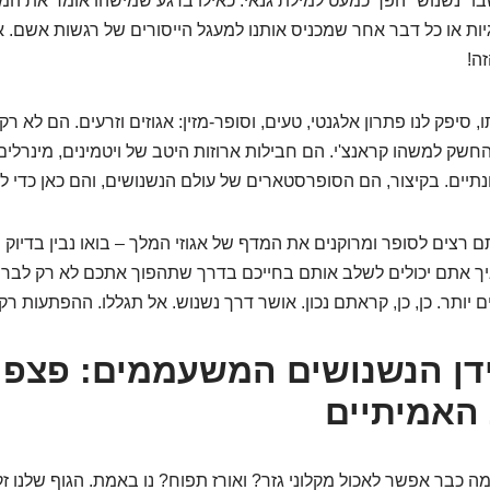
שבו "נשנוש" הפך כמעט למילת גנאי. כאילו ברגע שמישהו אומר את המי
יות או כל דבר אחר שמכניס אותנו למעגל הייסורים של רגשות אשם. אב
ה!
 סיפק לנו פתרון אלגנטי, טעים, וסופר-מזין: אגוזים וזרעים. הם לא 
חשק למשהו קראנצ'י. הם חבילות ארוזות היטב של ויטמינים, מינרלים,
ונתיים. בקיצור, הם הסופרסטארים של עולם הנשנושים, והם כאן כדי ל
ם רצים לסופר ומרוקנים את המדף של אגוזי המלך – בואו נבין בדיוק
איך אתם יכולים לשלב אותם בחייכם בדרך שתהפוך אתכם לא רק לבריא
יותר. כן, כן, קראתם נכון. אושר דרך נשנוש. אל תגללו. ההפתעות רק
עידן הנשנושים המשעממים: פצפו
האמיתיים
ה כבר אפשר לאכול מקלוני גזר? ואורז תפוח? נו באמת. הגוף שלנו זק