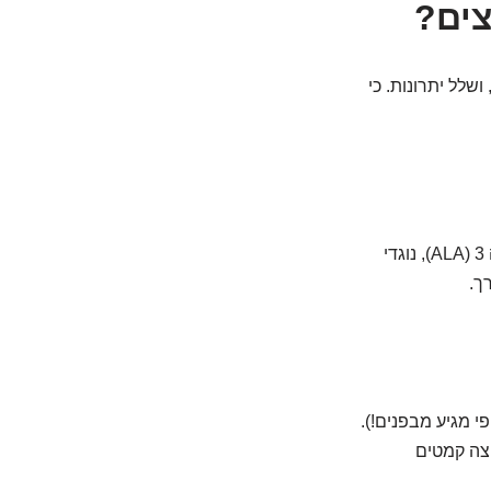
שלל יתרונות. כי
הם נראים כמו מוח קטן, ובאופן לא מפתיע, הם מופלאים לבריאות המוח! עשירים באומגה 3 (ALA), נוגדי
ך.
כן, כן, יופי מגיע מבפנים!).
וצה קמטים