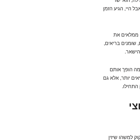
לה, הוא ישר
ל היי, הגיע הזמן
רק ממלאים את
 שומנים בריאים,
הישאר.
 מה הופך אותם
ים יותר, אלא גם
 התחילו.
צי
וק למשהו שיזין