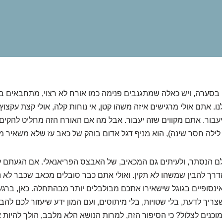
בסערה, ויש כאלה שמתגנבים פנימה כמו אורח לא רצוי, מתחבאים בפ
ו. אתם אולי מרגישים איזה משהו קטן, אי נוחות קלה, אולי קצת עקצוץ 
בור. אתם מקווים שזה יעבור. אבל מה אם האורח הזה מחליט להקים 
 לילה חסר שינה), הוא מניף דגל אדום בוהק של כאב עז שלא משאיר 
ם הנסתר, ולעיתים גם המכאיב, של האבצס הפריאנאלי. אם הגעתם ל
ך להבין שמשהו לא תקין. ואולי אתם כבר סובלים מכאב שכבר לא נו
נסופיים בגוגל שישאירו אתכם מבולבלים יותר מבהתחלה. כאן, ברגע
יך לדעת, בלי שטויות, בלי מיתוסים, ועם המון ידע שיעזור לכם להבין
וכנים לצלול? כי הסיפור הזה, למרות הנושא הלא מלבב, הולך להיות