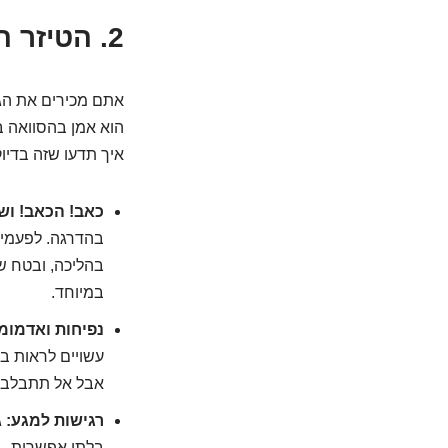
2. הטיזר הכי פחות נעים: איך מרגישים שהבלגן מתחיל?
אתם מכירים את הג
הוא אמן בהסוואה ב
איך תדעו שזה בדיוק
כאב! הכאב! וש
בהדרגה. לפעמים
בהליכה, ובטח שב
במיוחד.
נפיחות ואדמומי
עשויים לראות בל
אבל אל תתבלבלו,
רגישות למגע:
ג
בלתי אפשרית.