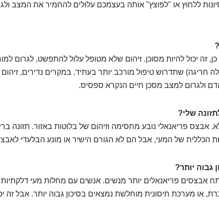
סיונות ללחוץ או "לפוצץ" אותה בעצמכם עלולים להחמיר את המצב ולגר
?
ן, זה יכול להיות מסוכן. זיהום שלא מטופל עלול להתפשט, לגרום למור
לה חריגה) שתדרוש טיפול מורכב יותר בעתיד. במקרים נדירים, זיהום 
ם ולגרום למצב מסכן חיים הנקרא ספסיס.
תזונה שלי?
א. אבצס פריאנאלי נובע מחסימה וזיהום של בלוטות באזור. תזונה בר
אות הכללית של המעי, אבל הם לא הגורם הישיר או מונע הבלעדי לאבצס
 גבוה יותר?
תח אבצסים פריאנאלים יותר מנשים. אנשים עם מחלות מעי דלקתיות (כ
כרת, או מערכת חיסונית מוחלשת נמצאים בסיכון גבוה יותר. אבל זה יכ