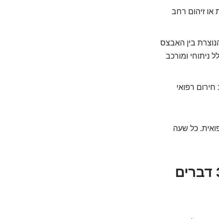
 או זיהום רחב
הנוצרת בין האבצס
ל ניתוחי ומורכב
 חירום רפואי
ואית. כל שעה
5. דרכי פעולה: מה קורה בביקור אצל הרופא? 3 דברים