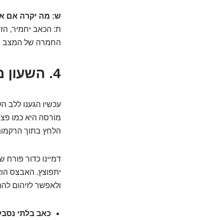
ש: מה יקרה אם א
ת: הכאב יחמיר, הזי
החמרה של המצב ול
4. השעון מתקתק: למה הניקוז חייב להיות דחוף?
עכשיו הגענו ללב ה
מורסה היא כמו פצצ
הלחץ בתוך הרקמות
דמיינו כדור פורח 
יתפוצץ. האבצס הוא
ולאפשר לזיהום להתנק
כאב בלתי נסבל