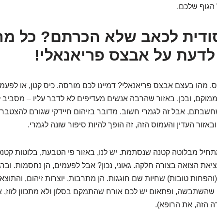
הגוף שלכם.
ודית לכאב שלא הכרתם? כל מה
לדעת על אבצס פריאנאלי!
 מהו בעצם אבצס פריאנאלי? דמיינו לכם מורסה. כיס קטן, או לפעמים
ממוקם, ובכן, באזור שהרבה אנשים מעדיפים לא לדבר עליו – מסביב ל
בתם, אבל זה לגמרי חשוב. מדובר בזיהום חיידקי שגורם להצטברות
באזור העדין והעמוס הזה, זה הופך להיות סיפור שונה לגמרי.
חיל מבלוטה קטנה שנסתמת. יש לנו, באזור פי הטבעת, בלוטות קטנט
יציאת הצואה בצורה חלקה. גאוני, נכון? אבל לפעמים, הן נחסמות. ובר
והפחות טובות) שחיות שם חוגגות. הן מתרבות, יוצרות זיהום, והתוצ
שהשתבשה, ופתאום יש לכם אורח שהתמקם בסלון ולא מתכוון לזוז, א
 הזה, את הרופא).