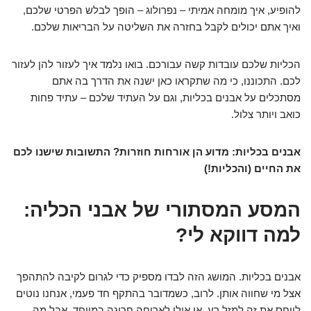
להופיע, איך מומחה אמיתי – נפרולוג – הופך לבלש הפרטי שלכם,
ואיך אתם יכולים לקבל בחזרה את השליטה על הבריאות שלכם.
הכליות שלכם עובדות קשה עבורכם. בואו נלמד איך לעזור להן לעזור
לכם. התכוננו, כי מה שתקראו כאן ישנה את הדרך בה אתם
מסתכלים על אבנים בכליות, וגם על העתיד שלכם – עתיד פחות
כואב ויותר צלול.
אבנים בכליות: מדוע הן אורחות חוזרות? התשובות שישנו לכם
את החיים (והכליות!)
המסע המסתורי של אבני הכליה:
למה דווקא לי?
אבנים בכליות. המושג הזה לבדו מספיק כדי לגרום לקיבה להתהפך
אצל מי שחווה אותן. לרוב, כשמדובר בהתקף חד פעמי, אנחנו נוטים
לייחס את זה למזל רע, או אולי לארוחה חריגה במיוחד. אבל מה