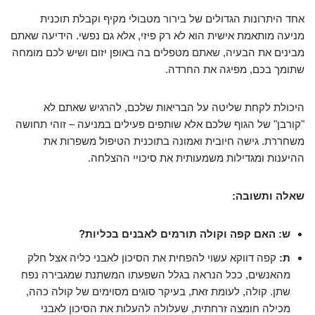
אחד היתרונות הגדולים של בירור מטבולי מקיף וקבלת תוכנית
מניעה מותאמת אישית הוא לא רק פיזי, אלא גם נפשי. הידיעה שאתם
מבינים את הבעיה, שאתם מטפלים בה באופן יזום ושיש לכם מומחה
שתומך בכם, מפיגה את החרדה.
היכולת לקחת שליטה על הבריאות שלכם, להרגיש שאתם לא
"קורבן" של הגוף שלכם אלא שותפים פעילים במניעה – זוהי תחושה
משחררת. גישה חיובית ואמונה בתוכנית הטיפול משפרות את
ההיענות ומגדילות משמעותית את סיכויי ההצלחה.
שאלה ותשובה:
ש: האם קפה וקולה תורמים לאבנים בכליות?
ת:
קפה דווקא עשוי להפחית את הסיכון לאבני כליה אצל חלק
מהאנשים, ככל הנראה בגלל השפעתו המשתנת שמגבירה נפח
שתן. קולה, לעומת זאת, בעיקר סוגים מסוימים של קולה כהה,
מכילה חומצה זרחתית, שעלולה להעלות את הסיכון לאבני