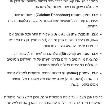
מהמקרים). אלו קשורות בדרך כלל לרמות גבוהות של סידן או
אוקסלט בשתן, או רמות נמוכות של ציטראט.
אבני סידן פוספט (Calcium Phosphate):
פחות שכיחות,
ולעיתים קשורות לחומציות שתן גבוהה או בעיות בלוטות יותרת
התריס.
אבני חומצת שתן (Uric Acid):
שכיחות יותר אצל אנשים עם
גאוט, או בעלי חומציות שתן נמוכה (pH חומצי). הן גם האבנים
היחידות שניתן להמיס בעזרת תרופות!
אבני סטרוויט (Struvite):
אלו אבנים "מיוחדות", שנוצרות
כתוצאה מזיהומים חוזרים בדרכי השתן על ידי חיידקים מסוימים.
הן גדלות במהירות ויכולות להיות מסוכנות.
אבני ציסטין (Cystine):
נדירות יחסית, וקשורות למחלה גנטית
תורשתית (ציסטינוריה) שבה יש הפרשה מוגברת של חומצת
אמינו ציסטין בשתן.
כל סוג אבן מצביע על בעיה מטבולית שונה, ולכן דורש גישה טיפולית
ומניעתית שונה לחלוטין. בלי לדעת את הרכב האבן, אנחנו למעשה