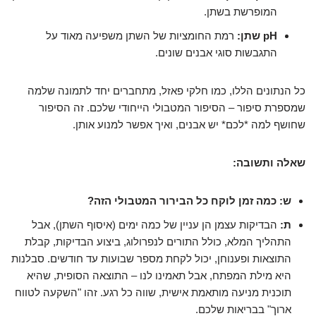
המופרשת בשתן.
pH שתן:
רמת החומציות של השתן משפיעה מאוד על
התגבשות סוגי אבנים שונים.
כל הנתונים הללו, כמו חלקי פאזל, מתחברים יחד לתמונה שלמה
שמספרת סיפור – הסיפור המטבולי הייחודי שלכם. זה הסיפור
שחושף למה *לכם* יש אבנים, ואיך אפשר למנוע אותן.
שאלה ותשובה:
ש: כמה זמן לוקח כל הבירור המטבולי הזה?
ת:
הבדיקות עצמן הן עניין של כמה ימים (איסוף השתן), אבל
התהליך המלא, כולל התורים לנפרולוג, ביצוע הבדיקות, קבלת
התוצאות ופענוחן, יכול לקחת מספר שבועות עד חודשים. סבלנות
היא מילת המפתח, אבל תאמינו לנו – התוצאה הסופית, שהיא
תוכנית מניעה מותאמת אישית, שווה כל רגע. זהו "השקעה לטווח
ארוך" בבריאות שלכם.