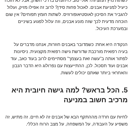
לשתות מיץ חמוציות? אולי טוב לזיהומים בדרכי השתן, אבל לא הוכח
כיעיל למניעת אבנים. לאכול פחות סידן? לרוב זה אפילו מזיק, ועלול
להגביר את הסיכון לאוסטיאופורוזיס. לשתות חומץ תפוחים? אין שום
הוכחה מדעית לכך שזה מונע אבנים, וזה עלול לפגוע בשיניים
ובמערכת העיכול.
הנקודה היא אחת: כשמדובר באבנים חוזרות, אנחנו מדברים על
בעיה רפואית מורכבת שדורשת גישה רפואית מקצועית. ניסיונות
לפתור אותה ב"עשה זאת בעצמך" מסתיימים לרוב בעוד כאב, עוד
אבנים ועוד תסכול. לכן, ההתייעצות עם נפרולוג היא הדבר הנבון
והאחראי ביותר שאתם יכולים לעשות.
5. הכל בראש? למה גישה חיובית היא
מרכיב חשוב במניעה
לחיות עם חרדה מההתקף הבא של אבנים זה לא חיים. זה מתיש, זה
משפיע על העבודה, על המשפחה, על מצב הרוח הכללי.