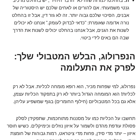
ת:
בהחלט! למרות שזה לא "הדבר היחיד", יש בהחלט מרכיב
גנטי משמעותי. אם להורים או לאחים שלכם יש היסטוריה של
אבנים, הסיכוי שלכם גבוה יותר. זה לא גזר דין, אבל זו בהחלט
נורה אדומה שאומרת: "כדאי לבדוק לעומק." אנחנו לא יכולים
לשנות את הגנים, אבל אנחנו בהחלט יכולים לשנות את הדרך
שבה הם באים לידי ביטוי.
הנפרולוג, הבלש המטבולי שלך:
לפרק את התעלומה
נפרולוג, למי שפחות מכיר, הוא רופא מומחה לכליות. אבל לא רק
לכליות! הוא המומחה הגדול ביותר לא רק בתפקוד הכליות עצמן,
אלא גם בכל המטבוליזם (חילוף החומרים) בגוף שמשפיע עליהן.
תחשבו על הכליות כמו על מסננות מתוחכמות, שתפקידן לסלק
פסולת עודפת מהדם ולשמור על איזון נוזלים וכימיקלים. כשיש חוסר
איזון – יותר מדי סידן, פחות מדי ציטראט, רמות גבוהות של חומצת