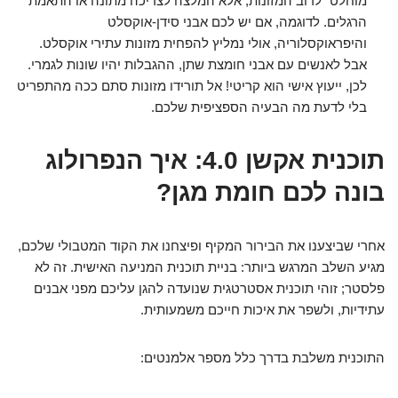
מוחלט" לרוב המזונות, אלא המלצה לצריכה מתונה או התאמת
הרגלים. לדוגמה, אם יש לכם אבני סידן-אוקסלט
והיפראוקסלוריה, אולי נמליץ להפחית מזונות עתירי אוקסלט.
אבל לאנשים עם אבני חומצת שתן, ההגבלות יהיו שונות לגמרי.
לכן, ייעוץ אישי הוא קריטי! אל תורידו מזונות סתם ככה מהתפריט
בלי לדעת מה הבעיה הספציפית שלכם.
תוכנית אקשן 4.0: איך הנפרולוג
בונה לכם חומת מגן?
אחרי שביצענו את הבירור המקיף ופיצחנו את הקוד המטבולי שלכם,
מגיע השלב המרגש ביותר: בניית תוכנית המניעה האישית. זה לא
פלסטר; זוהי תוכנית אסטרטגית שנועדה להגן עליכם מפני אבנים
עתידיות, ולשפר את איכות חייכם משמעותית.
התוכנית משלבת בדרך כלל מספר אלמנטים: