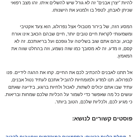
להיות "יצרן אבנים" זה לא גורל שיש להשלים איתו. זהו מצב רפואי
שניתן לאבחן, לטפל בו ולמנוע את הישנותו.
המסע הזה, של בירור מטבולי אצל נפרולוג, הוא צעד אקטיבי
ומשמעותי לקראת חיים טובים יותר, חיים שבהם הכאב אינו אורח
קבוע, ובהם אתם שוב בשליטה על גופכם ועל בריאותכם. זה לא
קסם, זו מדע. זה לא מסובך כמו שזה נשמע, וזה בהחלט שווה את
המאמץ.
אל תתנו לאבנים להכתיב לכם את החיים. קחו את ההגה לידיים. פנו
לנפרולוג. תנו למדע ולמומחיות להוביל אתכם לעתיד נטול אבנים,
עתיד שבו אתם יכולים לשתות, לאכול ולחיות ברוגע, בידיעה שאתם
עושים כל מה שאפשר כדי לשמור על הכליות שלכם שמחות ובריאות.
כי מגיע לכם, ולכליות שלכם, הטוב ביותר.
פוסטים קשורים לנושא:
מחלת כליות כרונית: התסמינים המוקדמים שחייבים להכיר