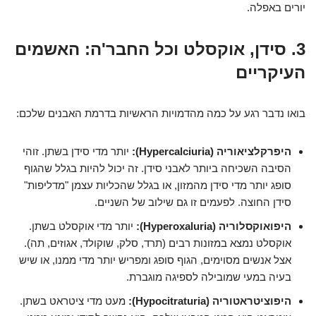
יורים באפלה.
3. סידן, אוקסלט וכל החבר'ה: האשמים
העיקריים
בואו נדבר רגע על כמה מהדמויות הראשיות בדרמת האבנים שלכם:
היפרקלציאוריה (Hypercalciuria):
יותר מדי סידן בשתן. זוהי
הסיבה השכיחה ביותר לאבני סידן. זה יכול להיות בגלל שהגוף
סופג יותר מדי סידן מהמזון, או בגלל שהכליות עצמן "מדליפות"
סידן החוצה. לפעמים זו גם שילוב של השניים.
היפואוקסלוריה (Hyperoxaluria):
יותר מדי אוקסלט בשתן.
אוקסלט נמצא במזונות רבים (תרד, סלק, שוקולד, אגוזים, תה).
אצל אנשים מסוימים, הגוף סופג ומפריש יותר מדי ממנו, או שיש
בעיה במעי שמובילה לספיגה מוגברת.
היפוציטראטוריה (Hypocitraturia):
מעט מדי ציטראט בשתן.