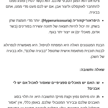
ציטראט הוא המגן הטבעי שלכם. הוא נקשר לסידן ומונע ממנו
להתחבר לאוקסלט וליצור אבן. אם יש לכם מעט מדי ממנו, אתם
בבעיה.
היפראוריקוזוריה (Hyperuricosuria):
יותר מדי חומצת שתן
בשתן. זה יכול להיות תוצאה של תזונה עשירה בפורינים (בשר
אדום, מאכלי ים) או ייצור יתר בגוף.
הבנת המנגנונים האלה היא המפתח לטיפול. היא מאפשרת לנפרולוג
לבנות תוכנית מותאמת אישית שתטפל *בבעיה שלכם*, ולא בבעיה
של השכן.
שאלה ותשובה:
ש: האם יש מאכלים ספציפיים שאסור לאכול אם יש לי
אבנים?
ת:
זהו מיתוס נפוץ וקצת מזיק! התשובה היא: זה תלוי בסוג
האבנים שלכם ובבירור המטבולי שלכם. באופן כללי, אין "אסור