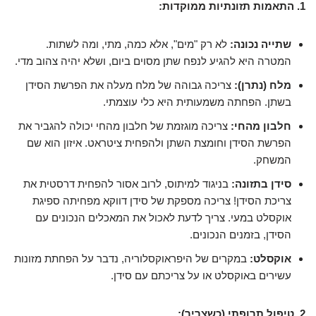
1. התאמות תזונתיות ממוקדות:
שתייה נכונה:
לא רק "מים", אלא כמה, מתי, ומה לשתות.
המטרה היא להגיע לנפח שתן מסוים ביום, ושלא יהיה צהוב מדי.
מלח (נתרן):
צריכה גבוהה של מלח מעלה את הפרשת הסידן
בשתן. הפחתה משמעותית היא כלי עוצמתי.
חלבון מהחי:
צריכה מוגזמת של חלבון מהחי יכולה להגביר את
הפרשת הסידן וחומצת השתן ולהפחית ציטראט. איזון הוא שם
המשחק.
סידן בתזונה:
בניגוד למיתוס, לרוב אסור להפחית דרסטית את
צריכת הסידן! צריכה מספקת של סידן דווקא מפחיתה ספיגת
אוקסלט במעי. צריך לדעת לאכול את המאכלים הנכונים עם
הסידן, בזמנים הנכונים.
אוקסלט:
במקרים של היפראוקסלוריה, נדבר על הפחתת מזונות
עשירים באוקסלט או על צריכתם עם סידן.
2. טיפול תרופתי (כשצריך):