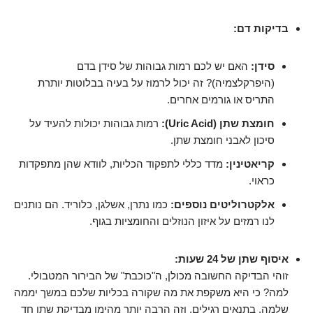
בדיקות דם:
סידן:
האם יש לכם רמות גבוהות של סידן בדם
(היפרקלצמיה)? זה יכול לרמוז על בעיה בבלוטות יותרת
התריס או גורמים אחרים.
חומצת שתן (Uric Acid):
רמות גבוהות יכולות להעיד על
סיכון לאבני חומצת שתן.
קריאטינין:
מדד כללי לתפקוד הכליות, לוודא שהן מתפקדות
כראוי.
אלקטרוליטים נוספים:
כמו נתרן, אשלגן, כלוריד. הם נותנים
לנו רמזים על איזון הנוזלים והחומציות בגוף.
איסוף שתן של 24 שעות:
זוהי הבדיקה החשובה מכולן, ה"כוכבת" של הבירור המטבולי.
למה? כי היא משקפת את מה שקורה בכליות שלכם במשך יממה
שלמה, בתנאים רגילים, וזה הרבה יותר מהימן מבדיקת שתן חד