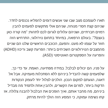
תארו לעצמכם מצב שבו שני אנשים דומים להפליא נכנסים לחדר.
שניהם קצת חסרי מנוחה, שניהם אולי מתקשים לפעמים להבין
רמזים חברתיים, ושניהם עלולים לגרום לכם לתהות: "מה קורה כאן
בעצם?". בעולם הרפואה, במיוחד בתחום נוירולוגי, התרחיש הזה
חוזר על עצמו לא מעט. והפעם, הכוכבים הראשיים שלנו הם שניים
מהמצבים הנוירולוגיים השכיחים ביותר: הפרעת קשב וריכוז (ADHD)
והפרעה על הספקטרום האוטיסטי (ASD).
על פניו, הם יכולים לבלבל. במידה מפתיעה, האמת. עד כדי כך,
שלפעמים קשה להבדיל ביניהם ללא הסתכלות מעמיקה. אבל אל
דאגה, הגעתם למקום הנכון. הולכים לצלול יחד לעומק הנקודות
הדקות ביותר, לפרום את הקשרים, ולהבין אחת ולתמיד מה מבדיל
ביניהם, מה מחבר אותם, ואיך הופכים את הבלבול להבנה צלולה. אז
קחו נשימה עמוקה, כי המסע הזה הולך להיות מרתק.