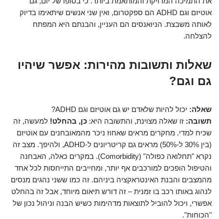
את התמיכה המדויקת והמותאמת ביותר. כי בסופו של יום, גם
אוטיזם וגם ADHD הם ספקטרום, ואין שני אנשים שיתאימו בדיוק
לאותה משבצת. הניואנסים הם העניין, והבנתם היא המפתח
להצלחה.
שאלות ותשובות מהירות: אפשר שיהיו
גם וגם?
שאלה:
יכול להיות שלאדם יש גם אוטיזם וגם ADHD?
תשובה:
זו שאלה מצוינת, והתשובה היא:
כן, בהחלט!
למעשה, זה
שכיח למדי. מחקרים מראים שאחוז ניכר מהמאובחנים עם אוטיזם
(בין 30% ל-50%) מראים גם קריטריונים ל-ADHD, ולהיפך. מצב זה
נקרא "תחלואה כפולה" (Comorbidity). במקרים כאלה, האבחנה
והטיפול הופכים למורכבים אף יותר, ומחייבים התייחסות לכל אחד
מהמצבים והבנת האינטראקציה ביניהם. זה כמו ששני נהגים מנסים
לנהוג באותו רכב בו זמנית – זה דורש תיאום מיוחד, אבל זה בהחלט
אפשרי, ויכול להוביל לתוצאות מדהימות כשיש הבנה וניהול נכון של
"הכוחות".