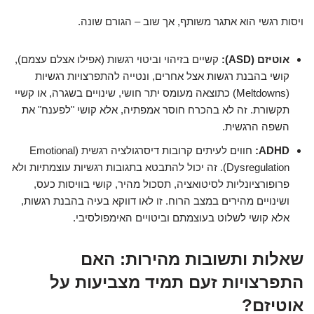
ויסות רגשי הוא אתגר משותף, אך שוב – הגורם שונה.
אוטיזם (ASD):
קשיים בזיהוי וביטוי רגשות (אפילו אצלם עצמם),
קושי בהבנת רגשות אצל אחרים, ונטייה להתפרצויות רגשיות
(Meltdowns) כתוצאה מעומס יתר חושי, שינויים בשגרה, או קשיי
תקשורת. זה לא בהכרח חוסר אמפתיה, אלא קושי "לפענח" את
השפה הרגשית.
ADHD:
חווים לעיתים קרובות דיסרגולציה רגשית (Emotional
Dysregulation). זה יכול להתבטא בתגובות רגשיות עוצמתיות ולא
פרופורציונליות לסיטואציה, תסכול מהיר, קושי בוויסות כעס,
ושינויים מהירים במצב הרוח. זו לאו דווקא בעיה בהבנת רגשות,
אלא קושי לשלוט בעוצמתם וביטויים האימפולסיבי.
שאלות ותשובות מהירות: האם
התפרצויות זעם תמיד מצביעות על
אוטיזם?