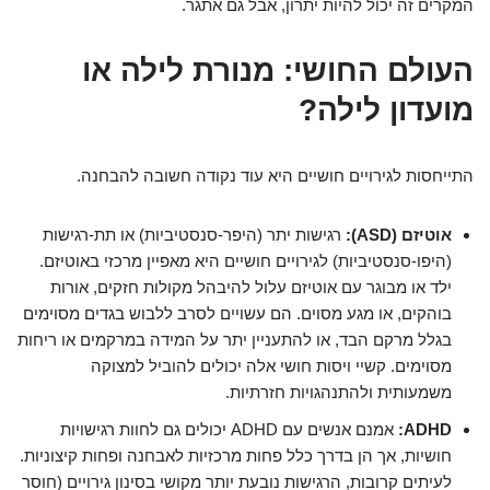
המקרים זה יכול להיות יתרון, אבל גם אתגר.
העולם החושי: מנורת לילה או
מועדון לילה?
התייחסות לגירויים חושיים היא עוד נקודה חשובה להבחנה.
אוטיזם (ASD):
רגישות יתר (היפר-סנסטיביות) או תת-רגישות
(היפו-סנסטיביות) לגירויים חושיים היא מאפיין מרכזי באוטיזם.
ילד או מבוגר עם אוטיזם עלול להיבהל מקולות חזקים, אורות
בוהקים, או מגע מסוים. הם עשויים לסרב ללבוש בגדים מסוימים
בגלל מרקם הבד, או להתעניין יתר על המידה במרקמים או ריחות
מסוימים. קשיי ויסות חושי אלה יכולים להוביל למצוקה
משמעותית ולהתנהגויות חזרתיות.
ADHD:
אמנם אנשים עם ADHD יכולים גם לחוות רגישויות
חושיות, אך הן בדרך כלל פחות מרכזיות לאבחנה ופחות קיצוניות.
לעיתים קרובות, הרגישות נובעת יותר מקושי בסינון גירויים (חוסר