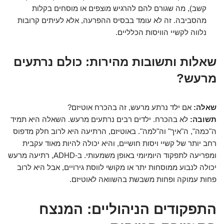
קשב), מה שגורם להם להרגיש מוצפים או מוסחים בקלות
מהסביבה. זה לא עומד בבסיס ההפרעה, אלא לעיתים קרובות
נלווה לקשיי הוויסות הכלליים.
שאלות ותשובות מהירות: כולם נרתעים
מרעש?
שאלה:
אם ילד נרתע מרעש, זה בהכרח אוטיזם?
תשובה:
לא בהכרח. ילדים רבים נרתעים מרעש. השאלה היא תמיד
ה"כמה", ה"איך" וה"למה". באוטיזם, הרתיעה היא לרוב חלק מדפוס
רחב יותר של קשיי ויסות חושיים, והיא יכולה להיות מאוד עקבית
ומפריעה לתפקוד היומיומי באופן משמעותי. ב-ADHD, רתיעה מרעש
יכולה לנבוע ממוסחות יתר או מקושי לווסת גירויים, אבל היא לרוב
פחות עמוקה ופחות משבשת בהשוואה לאוטיזם.
התפקודים הניהוליים: המנצח