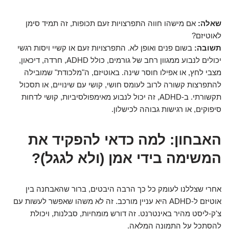
שאלה:
אם מישהו חווה התפרצויות זעם תכופות, זה תמיד סימן
לאוטיזם?
תשובה:
בשום פנים ואופן לא. התפרצויות זעם או קשיי ויסות רגשי
יכולים לנבוע ממגוון רחב של גורמים, כולל ADHD, חרדה, דיכאון,
מצבי לחץ, או אפילו חוסר שינה. באוטיזם, ה"מלכודת" שמובילה
להתפרצות קשורה לרוב לעומס חושי, קושי עם שינויים, או תסכול
תקשורתי. ב-ADHD, זה יכול לנבוע מאימפולסיביות, קושי לדחות
סיפוקים, או רגישות גבוהה לכישלון.
האבחון: למה כדאי להפקיד את
המשימה בידי אמן (ולא לגגל)?
אחרי שצללנו לעומק כל כך הרבה היבטים, ברור שהאבחנה בין
אוטיזם ל-ADHD היא עניין מורכב. זה לא משהו שאפשר לעשות עם
צ'ק-ליסט מהיר באינטרנט. זה דורש מומחיות, סבלנות, ויכולת
להסתכל על התמונה המלאה.