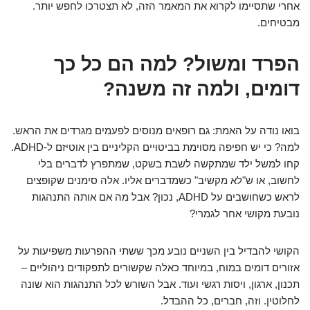
אחרי שתסיימו לקרוא את המאמר הזה, לא תצטרכו לחפש יותר.
מבטיחים.
הפרד ומשול? למה הם כל כך
דומים, ולמה זה משנה?
בואו נודה על האמת: גם רופאים מנוסים לפעמים מגרדים את הראש.
למה? כי יש חפיפה מסוימת בביטויים הקליניים בין אוטיזם ל-ADHD.
קחו למשל ילד שמתקשה לשבת בשקט, שמתפרץ לדברים בלי
לחשוב, או ש"לא מקשיב" כשמדברים אליו. אלה סימנים שקופצים
לראש כשחושבים על ADHD, נכון? אבל מה אם אותה התנהגות
נובעת מקושי אחר לגמרי?
הקושי להבדיל בין השניים נובע מכך ששתי ההפרעות משפיעות על
אזורים דומים במוח, במיוחד כאלה שקשורים לתפקודים ניהוליים –
תכנון, ארגון, ויסות רגשי ועוד. אבל השורש לכל התנהגות הוא שונה
לחלוטין. וזה, חברים, כל ההבדל.