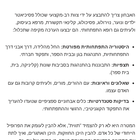
האבחון צריך להתבצע על ידי צוות רב-מקצועי שכולל פסיכיאטר
ילדים ונוער, נוירולוג, פסיכולוג, קלינאי תקשורת, מרפא בעיסוק,
ולעיתים גם רופא התפתחותי. הם יבצעו הערכה מקיפה שתכלול:
היסטוריה התפתחותית מפורטת:
החל מהלידה, דרך אבני דרך
התפתחותיות, התנהגות בגן ובבית הספר, ותפקוד חברתי.
תצפיות:
התבוננות בהתנהגות בסביבות שונות (קליניקה, בית,
בית ספר).
שאלונים וראיונות:
עם ההורים, מורים, ולעיתים קרובות גם עם
האדם עצמו.
בדיקות סטנדרטיות:
כלים אבחוניים ספציפיים שנועדו להעריך
את התפקוד הקוגניטיבי, הרגשי וההתפתחותי.
המטרה היא לא רק להצמיד "תווית", אלא להבין לעומק את הפרופיל
הייחודי של כל אדם. להבין היכן החוזקות, היכן האתגרים, ואיך לתת