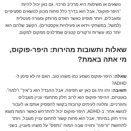
נושאים או משימות היא מרכיב מרכזי. גם כאן יכול להיות
"היפר-פוקוס", אבל הוא בדרך כלל פחות מכוון לנושאים ספציפיים
ומוגבלים, ויותר מופיע כאשר האדם מרותק ומגורה מנטלית
(למשל, במשחקי וידאו או פעילויות אקסטרים). הקשב שלהם הוא
יותר כמו עשרות זרקורים קטנים שמדלגים ממקום למקום.
שאלות ותשובות מהירות: היפר-פוקוס,
מי אתה באמת?
שאלה:
היפר-פוקוס נשמע כמו משהו טוב. האם זה לא סימן ל-
ADHD?
תשובה:
זהו זה! גם כאן יש חפיפה, אבל ההבדל הוא ב"איך" ו"למה".
באוטיזם, ההיפר-פוקוס הוא לרוב חלק מתחומי עניין מוגבלים
וחוזרניים, ומלווה לעיתים קרובות בקושי להפסיק אותם או לעבור
לנושא אחר. ב-ADHD, היפר-פוקוס יכול להתרחש כאשר המוח מוצא
גירוי חזק במיוחד, אבל הוא פחות קשור לתחום עניין מוגבל, ויותר
לתחושת "זרימה" וחוויה שבה המוח "נתפס" על משהו מעניין. בשני