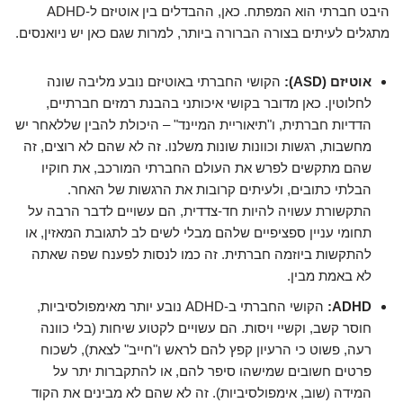
היבט חברתי הוא המפתח. כאן, ההבדלים בין אוטיזם ל-ADHD
מתגלים לעיתים בצורה הברורה ביותר, למרות שגם כאן יש ניואנסים.
אוטיזם (ASD):
הקושי החברתי באוטיזם נובע מליבה שונה
לחלוטין. כאן מדובר בקושי איכותני בהבנת רמזים חברתיים,
הדדיות חברתית, ו"תיאוריית המיינד" – היכולת להבין שללאחר יש
מחשבות, רגשות וכוונות שונות משלנו. זה לא שהם לא רוצים, זה
שהם מתקשים לפרש את העולם החברתי המורכב, את חוקיו
הבלתי כתובים, ולעיתים קרובות את הרגשות של האחר.
התקשורת עשויה להיות חד-צדדית, הם עשויים לדבר הרבה על
תחומי עניין ספציפיים שלהם מבלי לשים לב לתגובת המאזין, או
להתקשות ביוזמה חברתית. זה כמו לנסות לפענח שפה שאתה
לא באמת מבין.
ADHD:
הקושי החברתי ב-ADHD נובע יותר מאימפולסיביות,
חוסר קשב, וקשיי ויסות. הם עשויים לקטוע שיחות (בלי כוונה
רעה, פשוט כי הרעיון קפץ להם לראש ו"חייב" לצאת), לשכוח
פרטים חשובים שמישהו סיפר להם, או להתקברות יתר על
המידה (שוב, אימפולסיביות). זה לא שהם לא מבינים את הקוד