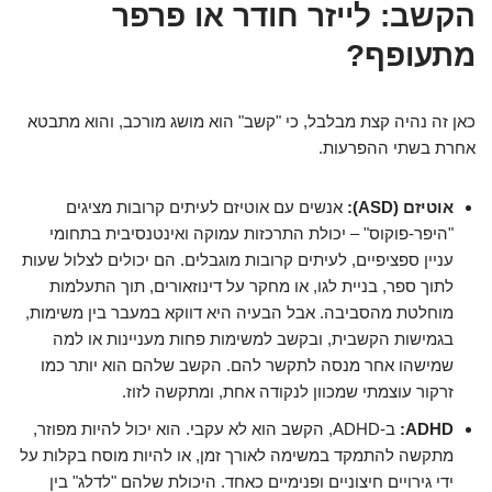
הקשב: לייזר חודר או פרפר
מתעופף?
כאן זה נהיה קצת מבלבל, כי "קשב" הוא מושג מורכב, והוא מתבטא
אחרת בשתי ההפרעות.
אוטיזם (ASD):
אנשים עם אוטיזם לעיתים קרובות מציגים
"היפר-פוקוס" – יכולת התרכזות עמוקה ואינטנסיבית בתחומי
עניין ספציפיים, לעיתים קרובות מוגבלים. הם יכולים לצלול שעות
לתוך ספר, בניית לגו, או מחקר על דינוזאורים, תוך התעלמות
מוחלטת מהסביבה. אבל הבעיה היא דווקא במעבר בין משימות,
בגמישות הקשבית, ובקשב למשימות פחות מעניינות או למה
שמישהו אחר מנסה לתקשר להם. הקשב שלהם הוא יותר כמו
זרקור עוצמתי שמכוון לנקודה אחת, ומתקשה לזוז.
ADHD:
ב-ADHD, הקשב הוא לא עקבי. הוא יכול להיות מפוזר,
מתקשה להתמקד במשימה לאורך זמן, או להיות מוסח בקלות על
ידי גירויים חיצוניים ופנימיים כאחד. היכולת שלהם "לדלג" בין