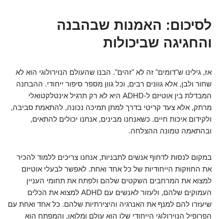
לסיכום: האמנות שבהבנה
והחגיגה שביכולות
אז, גילינו ש"דומים" זה לא "זהים". הבנו שהעולם הנוירולוגי הוא לא
שחור ולבן, אלא גוונים רבים, וכל גוון מספר סיפור ייחודי. ההבחנה
המבדלת בין אוטיזם ל-ADHD היא לא רק תרגיל אינטלקטואלי
מרתק, אלא צעד קריטי בדרך למתן תמיכה נכונה, להתאמת סביבה,
ולקידום איכות חיים. כשאנחנו מבינים, אנחנו יכולים להתאים,
ובהתאמה טמונה ההצלחה.
במקום לנסות לדחוף אנשים לתבניות, אנחנו צריכים ללמוד להכיר
את החוזקות הייחודיות של כל אחד ואחת. לאפשר לבעלי אוטיזם
למצוא את המרחבים השקטים שלהם ולפתח את תחומי העניין
העמוקים שלהם, ולעזור לאנשים עם ADHD למצוא את הכלים
שיעזרו להם למנף את האנרגיה והיצירתיות שלהם. כל אחד ואחת עם
הפרופיל הנוירולוגי הייחודי שלו הוא עולם ומלואו, והמפתח הוא