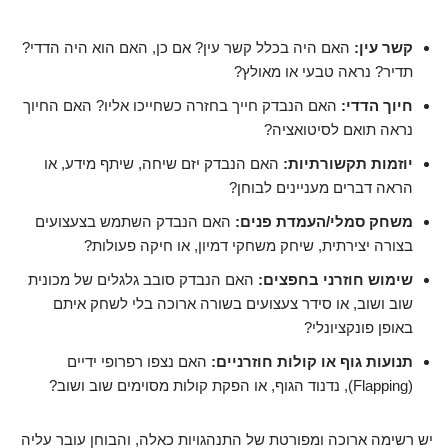
קשר עין:
האם היה בכלל קשר עין? אם כן, האם הוא היה הדדי?
תדיר? נראה טבעי או מאולץ?
חיוך הדדי:
האם הנבדק חייך בחזרה כשחייכו אליו? האם החיוך
נראה תואם לסיטואציה?
יוזמות תקשורתיות:
האם הנבדק יזם שיחה, שיתף מידע, או
הראה דברים מעניינים לבוחן?
משחק סמלי/העמדת פנים:
האם הנבדק השתמש בצעצועים
בצורה יצירתית, שיחק משחקי דמיון, או חיקה פעולות?
שימוש חוזרני בחפצים:
האם הנבדק סובב גלגלים של מכונית
שוב ושוב, או סידר צעצועים בשורה ארוכה בלי לשחק איתם
באופן פונקציונלי?
תנועות גוף או קולות חוזרניים:
האם נצפו רפרופי ידיים
(Flapping), נדנוד הגוף, או הפקת קולות מסוימים שוב ושוב?
יש רשימה ארוכה ומפורטת של התנהגויות כאלה, והבוחן עובר עליה