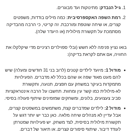
גיל הנבדק:
מתינוקות ועד מבוגרים.
רמת השפה האקספרסיבית:
כמה מילים בודדות, משפטים
קצרים, או שיחה שוטפת ומורכבת. זה קריטי, כי הרבה מהבדיקה
מסתמכת על תקשורת מילולית (או היעדר שלה).
בואו נציץ פנימה ללא חשש (ובלי ספוילרים רציניים מדי שיקלקלו את
החוויה, אם אתם לקראת בדיקה):
מודול 1:
מיועד לילדים קטנים (לרוב בני 31 חודשים ומעלה) שיש
להם מעט מאוד שפה או שהם בכלל לא מדברים. הפעילויות
מתמקדות בעיקר במשחק עם חפצים, תנועה, ותקשורת
לא-מילולית כמו קשר עין ומחוות. תחשבו על הרבה אינטראקציות
סביב צעצועים, בלונים, ומשחקים שמזמינים שיתוף פעולה בסיסי.
מודול 2:
לילדים שמדברים קצת, משתמשים במשפטים קצרים,
אבל עדיין לא מנהלים שיחה מלאה. כאן כבר יש יותר דגש על
תקשורת מילולית בסיסית, לצד משחק. יש פעילויות שמטרתן
לעודד דיבור, שיתוף סיפורים קצרים, או תיאור של דברים.