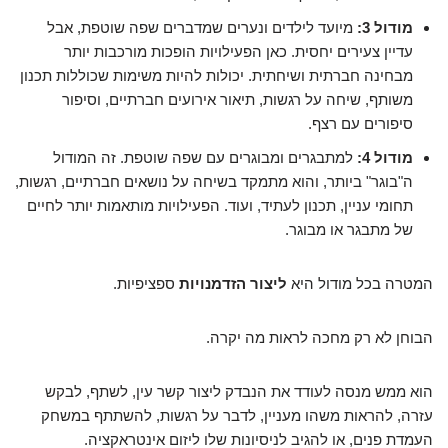
מודול 3:
מיועד לילדים ונערים שמדברים שפה שוטפת, אבל
עדיין צעירים יחסית. כאן הפעילויות הופכות מורכבות יותר
מבחינה חברתית ושיחתית. יכולות להיות משימות שכוללות תכנון
משותף, שיחה על רגשות, תיאור אירועים חברתיים, וסיפור
סיפורים עם רצף.
מודול 4:
למתבגרים ומבוגרים עם שפה שוטפת. זה המודול
ה"בוגר" ביותר, והוא מתמקד בשיחה על נושאים חברתיים, רגשות,
תחומי עניין, תכנון לעתיד, ועוד. הפעילויות מותאמות יותר לחיים
של מתבגר או מבוגר.
המטרה בכל מודול היא
ליצור הזדמנויות
ספציפיות.
הבוחן לא רק מחכה לראות מה יקרה.
הוא ממש מנסה לעודד את הנבדק ליצור קשר עין, לשתף, לבקש
עזרה, להראות משהו מעניין, לדבר על רגשות, להשתתף במשחק
העמדת פנים, או להגיב לניסיונות שלו ליזום אינטראקציה.