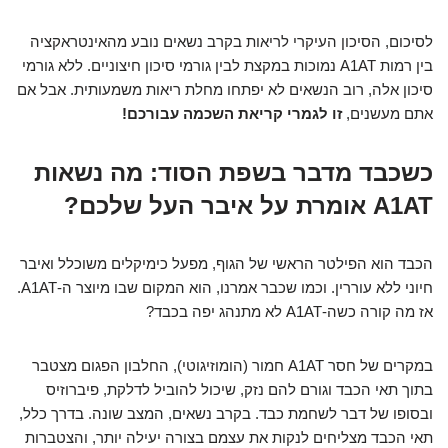
לסיכום, הסיכון העיקרי לריאות בקרב נשאים נובע מהאינטראקציה
בין רמות A1AT נמוכות במקצת לבין גורמי סיכון חיצוניים. ללא גורמי
סיכון אלה, רוב הנשאים לא יפתחו מחלת ריאות משמעותית. אבל אם
אתם מעשנים,
זו לגמרי קריאת השכמה עבורכם!
כשכבד מדבר בשפת הסוד: מה נשאות
A1AT אומרת על איבר העל שלכם?
הכבד הוא הפילטר הראשי של הגוף, מפעל כימיקלים משוכלל ואיבר
חיוני ללא עוררין. וכמו שכבר אמרנו, הוא המקום שבו מיוצר ה-A1AT.
אז מה קורה כשה-A1AT לא מתנהג יפה בכבד?
במקרים של חסר A1AT חמור (הומוזיגוטי), החלבון הפגום מצטבר
בתוך תאי הכבד וגורם להם נזק, שיכול להוביל לדלקת, פיברוזיס
ובסופו של דבר לשחמת כבד. בקרב נשאים, המצב שונה. בדרך כלל,
תאי הכבד מצליחים לנקות את עצמם בצורה יעילה יותר, והצטברות