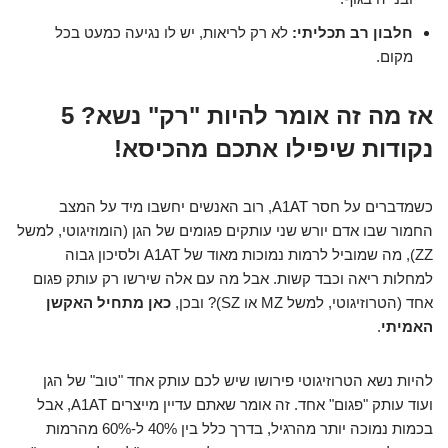
חלבון רב תכליתי:
לא רק לריאות, יש לו נגיעה כמעט בכל
מקום.
אז מה זה אומר להיות "רק" נשא? 5
נקודות שיפילו אתכם מהכיסא!
כשמדברים על חסר A1AT, רוב האנשים יחשבו מיד על המצב
החמור שבו אדם יורש שני עותקים פגומים של הגן (הומוזיגוטי, למשל
ZZ), מה שמוביל לרמות נמוכות מאוד של A1AT ולסיכון גבוה
למחלות ריאה וכבד קשות. אבל מה עם אלה שירשו רק עותק פגום
אחד (הטרוזיגוטי, למשל MZ או SZ)? ובכן,
כאן מתחיל האקשן
האמיתי
.
להיות נשא הטרוזיגוטי פירושו שיש לכם עותק אחד "טוב" של הגן
ועוד עותק "פגום" אחד. זה אומר שאתם עדיין מייצרים A1AT, אבל
בכמות נמוכה יותר מהרגיל, בדרך כלל בין 40% ל-60% מהרמות