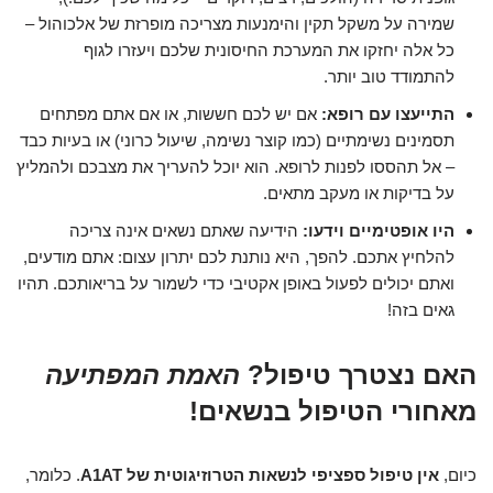
שמירה על משקל תקין והימנעות מצריכה מופרזת של אלכוהול –
כל אלה יחזקו את המערכת החיסונית שלכם ויעזרו לגוף
להתמודד טוב יותר.
התייעצו עם רופא:
אם יש לכם חששות, או אם אתם מפתחים
תסמינים נשימתיים (כמו קוצר נשימה, שיעול כרוני) או בעיות כבד
– אל תהססו לפנות לרופא. הוא יוכל להעריך את מצבכם ולהמליץ
על בדיקות או מעקב מתאים.
היו אופטימיים וידעו:
הידיעה שאתם נשאים אינה צריכה
להלחיץ אתכם. להפך, היא נותנת לכם יתרון עצום: אתם מודעים,
ואתם יכולים לפעול באופן אקטיבי כדי לשמור על בריאותכם. תהיו
גאים בזה!
האם נצטרך טיפול?
האמת המפתיעה
מאחורי הטיפול בנשאים!
כיום,
אין טיפול ספציפי לנשאות הטרוזיגוטית של A1AT
. כלומר,