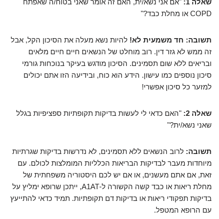
שאלה 1:
"אם אני נשא/ית, האם זה אומר שאני בטוח/ה שאפתח
COPD או מחלת כבד?"
תשובה:
חד משמעית לא!
להיות נשא מעלה את הסיכון הקל, אבל
זה ממש לא גזר דין. רוב מוחלט של הנשאים חיים חיים מלאים
ובריאים ללא שום תסמינים. הסיכון מודגש בעיקר בנוכחות גורמי
סיכון נוספים כמו עישון. הידע הוא כוח, ובידיעה הזו אתם יכולים
למזער כל סיכון אפשרי!
שאלה 2:
"האם כדאי לי לעשות בדיקות תקופתיות ספציפיות בגלל
שאני נשא/ית?"
תשובה:
לרוב הנשאים ללא תסמינים, לא נדרשות בדיקות שגרתיות
מיוחדות מעבר לבדיקות הבריאות הכלליות המומלצות לכולם. עם
זאת, אם אתם מעשנים, או אם יש לכם היסטוריה משפחתית של
מחלת ריאות או כבד קשה הקשורה ל-A1AT, ייתכן שרופא ימליץ על
בדיקות תפקודי ריאות או בדיקות דם תקופתיות. תמיד כדאי להתייעץ
עם הרופא המטפל.