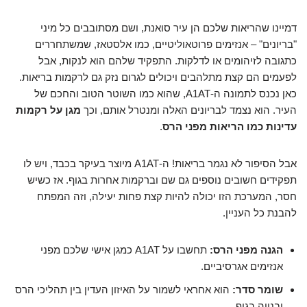
דמיינו שהריאות שלכם הן עיר סואנת, ושם מסתובבים כל מיני
"בריונים" – אנזימים פרוטאוליטיים, כמו אלסטאז, שמשתחררים
כתגובה לזיהומים או לדלקות. התפקיד שלהם הוא לנקות, אבל
לפעמים הם קצת מתלהבים ויכולים לגרום נזק גם לרקמות בריאות.
כאן נכנס לתמונה ה-A1AT, שהוא כמו השוטר הטוב והחכם של
העיר. הוא נצמד לבריונים האלה ומנטרל אותם, וכך
מגן על רקמות
עדינות כמו הריאות מפני הרס
.
אבל הסיפור לא נגמר בריאות! ה-A1AT מיוצר בעיקר בכבד, ויש לו
תפקידים חשובים נוספים גם שם וברקמות אחרות בגוף. אז כשיש
חסר, המערכת הזו יכולה להיות קצת פחות יעילה, וזה המפתח
להבנת כל העניין.
הגנה מפני הרס:
תחשבו על A1AT כמגן אישי שלכם מפני
אנזימים אגרסיביים.
שומר סדר:
הוא אחראי לשמור על האיזון העדין בין תהליכי הרס
ובנייה בגוף.