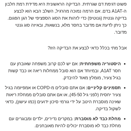
פשוט דגימת דם שגרתית. הבדיקה הראשונית היא מדידת רמת חלבון
ה-A1AT בדם. אם הרמה נמוכה מהרגיל, השלב הבא הוא לבצע
בדיקה גנטית (גנוטיפ) כדי לזהות את הסוג הספציפי של הגן הפגום.
כך ניתן לדעת אם מדובר בחסר מלא, בנשאות, ובאיזה סוג גנטי
מדובר.
אבל מתי בכלל כדאי לבצע את הבדיקה הזו?
היסטוריה משפחתית:
אם יש לכם קרוב משפחה שאובחן עם
חסר A1AT, ובמיוחד אם הוא סובל ממחלות ריאה או כבד קשות
בגיל צעיר, מומלץ מאוד להיבדק.
תסמינים קליניים:
אם אתם סובלים מ-COPD או אמפיזמה בגיל
צעיר יחסית (לפני גיל 45-50), או אם אתם סובלים ממחלת ריאות
שאינה מוסברת היטב על ידי גורמי סיכון ידועים (כמו עישון), כדאי
לשקול בדיקה.
מחלת כבד לא מוסברת:
במקרים נדירים, ילדים ומבוגרים עם
מחלת כבד לא מוסברת יכולים להיות מאובחנים.