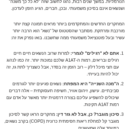
הנורמליות. במשך שנים רבות, נהגו לחשוב שזה "לא כל כך משנה"
ושנשאים אינם בסיכון משמעותי. ובכן, חברים, הגיע הזמן לעדכון.
המחקרים החדשים והמתקדמים ביותר מראים תמונה קצת יותר
מורכבת ומרתקת. מסתבר שהסטטוס של "נשא" הוא הרבה יותר
עשיר ובעל פוטנציאל משמעותי ממה שחשבנו. בואו נפרק את זה:
אתם לא "רגילים" לגמרי:
למרות שרוב הנשאים חיים חיים
רגילים ובריאים, רמות ה-A1AT שלכם נמוכות יותר. זה כמו לנהוג
עם חצי מיכל דלק – רוב הזמן זה בסדר, אבל כשצריך לתת גז, זה
יכול להיות בעייתי.
ה"מכה השנייה" היא המפתח:
נשאים פגיעים יותר לגורמים
סביבתיים. עישון, זיהום אוויר, חשיפה תעסוקתית – אלה דברים
שיכולים להשפיע עליכם בצורה דרמטית יותר מאשר על אדם עם
רמות A1AT תקינות.
סיכון מוגבר? כן, אבל לא גזר דין:
מחקרים הראו קשר לסיכון
מוגבר קל למחלת ריאות חסימתית כרונית (COPD) בקרב נשאים,
במיוחד אלה שמעשנים.