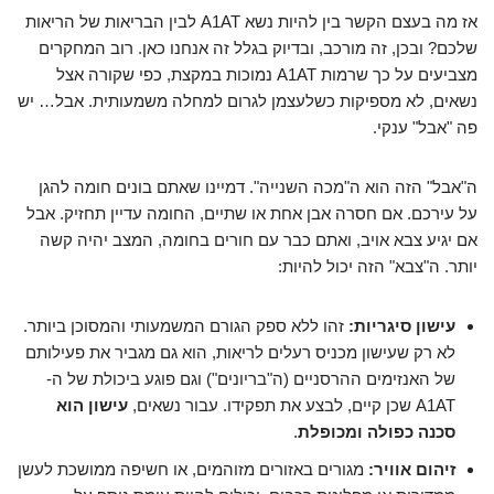
אז מה בעצם הקשר בין להיות נשא A1AT לבין הבריאות של הריאות
שלכם? ובכן, זה מורכב, ובדיוק בגלל זה אנחנו כאן. רוב המחקרים
מצביעים על כך שרמות A1AT נמוכות במקצת, כפי שקורה אצל
נשאים, לא מספיקות כשלעצמן לגרום למחלה משמעותית. אבל… יש
פה "אבל" ענקי.
ה"אבל" הזה הוא ה"מכה השנייה". דמיינו שאתם בונים חומה להגן
על עירכם. אם חסרה אבן אחת או שתיים, החומה עדיין תחזיק. אבל
אם יגיע צבא אויב, ואתם כבר עם חורים בחומה, המצב יהיה קשה
יותר. ה"צבא" הזה יכול להיות:
עישון סיגריות:
זהו ללא ספק הגורם המשמעותי והמסוכן ביותר.
לא רק שעישון מכניס רעלים לריאות, הוא גם מגביר את פעילותם
של האנזימים ההרסניים (ה"בריונים") וגם פוגע ביכולת של ה-
A1AT שכן קיים, לבצע את תפקידו. עבור נשאים,
עישון הוא
סכנה כפולה ומכופלת
.
זיהום אוויר:
מגורים באזורים מזוהמים, או חשיפה ממושכת לעשן