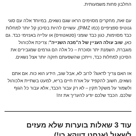
החלבון פחות משמעותית.
עם זאת, מחקרים מסוימים הראו שגם נשאים, במיוחד אלה עם סוגי
גנוטיפ ספציפיים (כמו PiMZ), עשויים להיות בסיכון קל יותר למחלות
כבד מסוימות, כגון כבד שומני (סטאטוזיס) או עלייה באנזימי כבד. גם
כאן,
שוב עולה העניין של ה"מכה השנייה"
: צריכת אלכוהול
מוגברת, השמנת יתר וסוכרת – כל אלה הם גורמים שמגבירים את
הסיכון למחלות כבד, וייתכן שהשפעתם חזקה יותר אצל נשאים.
אז האם צריך לדאוג? לרוב לא, אבל שוב, הידע הוא כוח. אם אתם
נשאים, חשוב להקפיד על אורח חיים בריא, למעט בשתיית אלכוהול
ולשמור על משקל תקין – לא רק עבור הכבד, אלא עבור כל הגוף
שלכם. הכבד שלכם יודע להעריך את זה!
עוד 3 שאלות בוערות שלא מעזים
לשאול (אנחנו דווקא כן!)