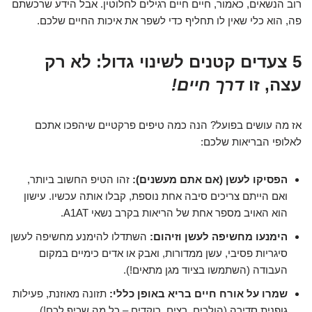
רוב הנשאים, כאמור, חיים חיים רגילים לחלוטין. אבל הידע שרכשתם
פה, הוא כלי שאין לו תחליף כדי לשפר את איכות החיים שלכם.
5 צעדים קטנים לשינוי גדול: לא רק
עצה, זו
דרך חיים!
אז מה עושים בפועל? הנה כמה טיפים פרקטיים שיהפכו אתכם
לאלופי הבריאות שלכם:
הפסיקו לעשן (אם אתם מעשנים):
זהו הטיפ החשוב ביותר,
ואם הייתם צריכים סיבה אחת נוספת, קבלו אותה עכשיו. עישון
הוא האויב מספר אחת של הריאות בקרב נשאי A1AT.
הימנעו מחשיפה לעשן וזיהום:
השתדלו להימנע מחשיפה לעשן
סיגריות פסיבי, עשן ממדורות, ואבק או אדים כימיים במקום
העבודה (השתמשו בציוד מגן מתאים!).
שמרו על אורח חיים בריא באופן כללי:
תזונה מאוזנת, פעילות
גופנית סדירה (הולכים, רצים, רוקדים – כל מה שכיף לכם!),