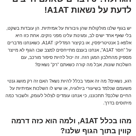
לדעת על נשאות A1AT!
יש בגוף שלנו מולקולות שהן גיבורות על אמיתיות. הן עובדות בשקט,
בלי שאף אחד ישים לב, ומגינות עלינו מפני נזקים. אחת כזו היא
אלפא-1 אנטיטריפסין, או בקיצור המדליק: A1AT. כשאנחנו מדברים
על "חסר A1AT", אנחנו בעצם מתייחסים למצב שבו הגוף לא מייצר
מספיק מהחלבון המגן הזה. זה יכול להיות סיפור מורכב, עם
השלכות שונות, אבל מה קורה כשאתם "רק" נשאים?
רגע, נשאים? מה זה אומר בכלל להיות נשא? האם זה רק מושג גנטי
משעמם שנלמד בשיעורי ביולוגיה, או שיש לו השלכות אמיתיות על
החיים שלכם? תתכוננו, כי אנחנו עומדים לצלול לעומק, ולשבור כמה
מיתוסים בדרך.
מהו בכלל A1AT, ולמה הוא כזה דרמה
קווין בתוך הגוף שלנו?