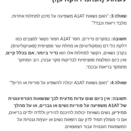
שאלה 3:
"האם נשאות A1AT משפיעה על סיכון למחלות אחרות,
מלבד ריאות וכבד?"
תשובה:
במקרים נדירים, חסר A1AT חמור נקשר למצבים כמו
דלקת כלי דם (ווסקוליטיס) או מחלת עור ספציפית (פאניקוליטיס).
בקרב נשאים, הקשר למחלות אלו הוא
נדיר ביותר, אם בכלל קיים
,
ואין כיום המלצות ספציפיות לבדיקות סקר עבורן. רוב המחקר
מתמקד בריאות ובכבד.
שאלה 4:
"האם נשאות A1AT יכולה להשפיע על פוריות או הריון?"
תשובה:
אין כיום שום עדות מדעית לכך שנשאות הטרוזיגוטית
של A1AT משפיעה על פוריות נשים או גברים, או על מהלך
ההיריון.
נשים נשאיות יכולות להיכנס להיריון וללדת ילדים בריאים,
אם כי מומלץ תמיד לדון עם רופא/ת נשים או יועץ/ת גנטי/ת על
המשמעות הגנטית עבור הצאצאים.