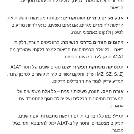
ממדורות או מפליטת רכבים, יכולים להוות עומס נוסף על
הריאות.
אבק ואדים כימיים תעסוקתיים:
עבודות מסוימות חושפות את
הריאות לחומרים מגרים. אם אתם נשאים, כדאי להיות מודעים
לסיכון ולנקוט באמצעי הגנה.
זיהומים חוזרים בדרכי הנשימה:
ברונכיטיס חוזרת, דלקות
ריאה – כל אלה מכניסים את הריאות למצב דלקתי שמצריך מה-
A1AT המגן לעבוד שעות נוספות.
הגנטיקה משחקת תפקיד:
ישנם סוגים שונים של חסר A1AT
(MZ, SZ, S, Z ועוד), וחלקם עשויים להיות קשורים לסיכון שונה.
המדע עדיין לומד את ההבדלים הדקים.
אורח חיים:
תזונה, פעילות גופנית – כל אלה משפיעים על
המערכת החיסונית הכללית ועל יכולת הגוף להתמודד עם
אתגרים.
הגיל:
כמו כל דבר בגוף, גם הריאות מתבגרות. עם השנים,
הנזקים מצטברים, וחסר קל ב-A1AT יכול להתבטא יותר בגיל
מבוגר.