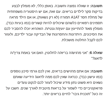
תשובה:
זו שאלה נפוצה וחשובה. באופן כללי, לא מומלץ לבצע
בדיקות סקר לילדים בריאים. עם זאת, אם יש היסטוריה משפחתית
של מחלת חסר A1AT חמורה (לא רק נשאות), או אם הילד מראה
תסמינים רפואיים כלשהם שיכולים להיות קשורים (כמו בעיות כבד),
מומלץ מאוד להתייעץ עם יועץ/ת גנטי/ת. הוא/היא יוכלו להסביר לכם
את הסיכונים, היתרונות והחסרונות של הבדיקה עבור ילדיכם, ולעזור
לכם לקבל החלטה מושכלת.
שאלה 6:
"אני מרגיש/ה בריא/ה לחלוטין, האם אני באמת צריך/ה
לדאוג?"
תשובה:
אם אתם מרגישים בריאים, ואין לכם גורמי סיכון נוספים
(כמו עישון כבד), כנראה שאין לכם ממה לדאוג! הידיעה שאתם
נשאים היא פשוט נתון מידע שיכול לעזור לכם לנקוט צעדים
פרואקטיביים כדי לשמור על בריאות מיטבית לאורך שנים. חשבו על
זה כעל "תוכנית גיבוי" לחיים בריאים יותר.