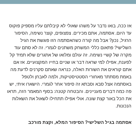
אז ככה, בואו נדבר על משהו שאולי לא קיבלתם עליו מספיק פוקוס
עד היום. אסתמה, אתם מכירים. צפצופים, קוצר נשימה, הסיפור
הרגיל, נכון? אבל מה קורה כשהאסתמה הזו פוגשת את הגיל
השלישי? פתאום כללי המשחק משתנים לגמרי. זה לא סתם עוד
מקרה של קשיי נשימה. זה עולם ומלואו של אתגרים שלא תמיד קל
לפענח, אפילו למי שראה דבר או שניים בחייו המקצועיים. אז אם
אתם קוראים את השורות האלה, כנראה שאתם סקרנים לדעת מה
באמת מסתתר מאחורי הסטטיסטיקות, ולמה לאבחן ולטפל
באסתמה אצל סבא וסבתא זה סיפור אחר לגמרי. הישארו איתי, יש
פה כמה דברים מעניינים. והבטחה קטנה: בסוף המאמר הזה, תראו
את הכל באור קצת שונה. אולי אפילו תתחילו לשאול את השאלות
הנכונות.
אסתמה בגיל השלישי? הסיפור המלא, וקצת מורכב