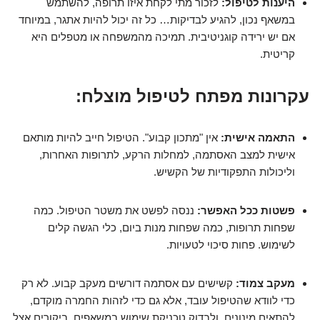
היענות לטיפול:
לזכור מתי לקחת איזו תרופה, להשתמש
במשאף נכון, להגיע לבדיקות… כל זה יכול להיות אתגר, במיוחד
אם יש ירידה קוגניטיבית. תמיכה מהמשפחה או מטפלים היא
קריטית.
עקרונות מפתח לטיפול מוצלח:
התאמה אישית:
אין "מתכון קבוע". הטיפול חייב להיות מותאם
אישית למצב האסתמה, למחלות הרקע, לתרופות האחרות,
וליכולות התפקודיות של הקשיש.
פשטות ככל האפשר:
ננסה לפשט את משטר הטיפול. כמה
שפחות תרופות, כמה שפחות מנות ביום, כלי הגשה קלים
לשימוש. פחות סיכוי לטעויות.
מעקב צמוד:
קשישים עם אסתמה דורשים מעקב קבוע. לא רק
כדי לוודא שהטיפול עובד, אלא גם כדי לזהות החמרה מוקדם,
להתאים מינונים, ולבדוק טכניקת שימוש במשאפים. ביקורים אצל