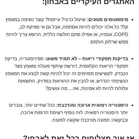
האתגרים העיקריים באבחון:
סימפטומים מטעים:
שיעול כרוני? עייפות? קוצר נשימה במאמץ
קל? כל אלה יכולים להיות אסתמה, אבל גם אי ספיקת לב,
COPD, אנמיה, או אפילו סתם חולשה כללית. הרופא צריך להיות
ממש שרלוק הולמס.
בדיקות תפקודי ריאות – לא תמיד פשוט:
ספירומטריה, בדיקת
תפקודי הריאות הקלאסית, דורשת שיתוף פעולה ומאמץ מצד
הנבדק. לקשישים מסוימים זה יכול להיות קשה לבצע את המאמץ
הנשימתי הנדרש, או להבין את ההוראות במדויק. התוצאות
עלולות להיות לא אמינות, ואז… מה עושים?
היסטוריה רפואית ארוכה ומורכבת:
ככל שחיים יותר, צוברים
יותר היסטוריה רפואית. לזה נוסיף רשימת תרופות ארוכה,
ובבקשה: תמונה מורכבת שקשה לפענח.
אז איך מצליחים בכל זאת לאבחן?