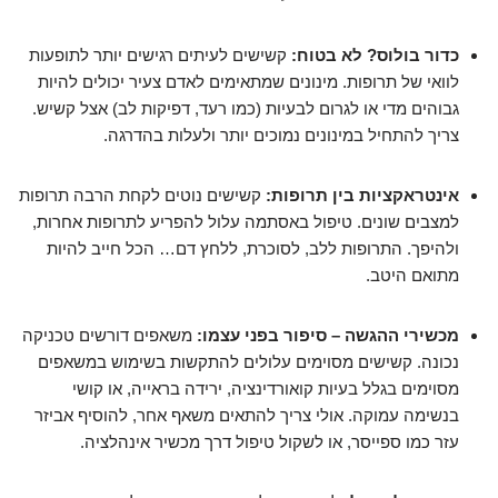
כדור בולוס? לא בטוח:
קשישים לעיתים רגישים יותר לתופעות
לוואי של תרופות. מינונים שמתאימים לאדם צעיר יכולים להיות
גבוהים מדי או לגרום לבעיות (כמו רעד, דפיקות לב) אצל קשיש.
צריך להתחיל במינונים נמוכים יותר ולעלות בהדרגה.
אינטראקציות בין תרופות:
קשישים נוטים לקחת הרבה תרופות
למצבים שונים. טיפול באסתמה עלול להפריע לתרופות אחרות,
ולהיפך. התרופות ללב, לסוכרת, ללחץ דם… הכל חייב להיות
מתואם היטב.
מכשירי ההגשה – סיפור בפני עצמו:
משאפים דורשים טכניקה
נכונה. קשישים מסוימים עלולים להתקשות בשימוש במשאפים
מסוימים בגלל בעיות קואורדינציה, ירידה בראייה, או קושי
בנשימה עמוקה. אולי צריך להתאים משאף אחר, להוסיף אביזר
עזר כמו ספייסר, או לשקול טיפול דרך מכשיר אינהלציה.