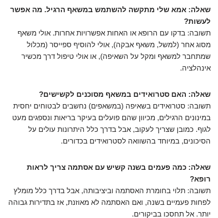
שאלה: אמא שלי מתקשה להשתמש במשאף הרגיל. מה אפשר
לעשות?
תשובה: בדקו עם הרופא או האחות אפשרויות אחרות. אולי משאף
מסוג אחר (למשל, משאף אבקה), אולי להוסיף ספייסר (מכלול
שמתחבר למשאף ומקל על השאיפה), או אולי טיפול דרך מכשיר
אינהלציה.
שאלה: האם סטרואידים במשאף מסוכנים לקשישים?
תשובה: סטרואידים בשאיפה (במשאפים) נחשבים לבטוחים יחסית
במינונים הרגילים, מכיוון שהם פועלים בעיקר בריאות ונספגים מעט
לגוף. כמובן שצריך לעקוב, אבל בדרך כלל היתרונות עולים על
הסיכונים, במיוחד בהשוואה לסטרואידים בכדורים.
שאלה: כמה פעמים בשנה קשיש עם אסתמה צריך לראות
רופא?
תשובה: תלוי בחומרת האסתמה וביציבותה, אבל בדרך כלל מומלץ
לפחות פעמיים בשנה, ואם האסתמה לא מאוזנת, אז בתדירות גבוהה
יותר. אל תחסכו בביקורים.