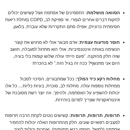
הסוואה מושלמת:
התסמינים של אסתמה אצל קשישים יכולים
לחקות דברים אחרים לגמרי. אי ספיקת לב, COPD (מחלת ריאות
חסימתית כרונית), אפילו סתם התקררות שלא עוברת. בלאגן.
חוסר מודעות עצמית:
אדם מבוגר אולי לא מרגיש את קוצר
הנשימה באותה אינטנסיביות. אולי הוא מתרגל למגבלה, חושב
שזה חלק מהזקנה. "פעם הייתי עולה שלוש קומות בלי בעיה,
היום אני מתנשף? ככה זה בגיל הזה." לא בהכרח!
מחלות רקע כיד המלך:
ככל שמתבגרים, הסיכוי לסבול
ממחלות נוספות עולה. מחלות לב, סוכרת, בעיות כליות… כל אלו
יכולות להשפיע על האסתמה, ולהיפך. וזה יוצר רשת מסובכת של
אינטראקציות שצריך לפרום בזהירות.
תרופות, תרופות, תרופות:
קשישים נוטים לקחת הרבה תרופות
למצבים רפואיים שונים. חלק מהתרופות האלה יכולות להחמיר
אסתמה (למשל, חוסמי בטא מסוימים), ואחרות יכולות ליצור