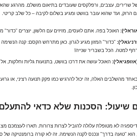
 שרירים, עצבים, ורפלקסים שעובדים בתיאום מושלם. מהרגע שהאוכ
 הרוק, ועד שהוא עובר בוושט ומגיע בשלום לקיבה – כל שלב קריטי.
ראלי):
האוכל בפה. אתם לועסים, מזיזים עם הלשון, יוצרים "כדור" מז
ניגאלי):
"כדור" המזון מגיע לגרון. כאן מתרחש הקסם: קנה הנשימה 
דחף למטה. הכל בשבריר שנייה!
זופגיאלי):
האוכל עושה את דרכו בוושט, בתנועות גליות וחלקות, אל 
 מהשלבים האלה, זה יכול להרגיש כמו פקק תנועה רציני, או גרוע מ
ן.
 שיעול: הסכנות שלא כדאי להתעלם
דיספגיה לא מטופלת עלולה להוביל לצרות צרורות. תארו לעצמכם מצ
 הוא "טועה בדרך" ונכנס לקנה הנשימה. זה לא קורה ברומנטיקה של ס