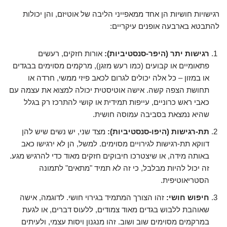
רגישויות חושיות הן אחד ממאפייני הליבה של אוטיזם, והן יכולות
להתבטא בארבעה אופנים עיקריים:
רגישות יתר (היפר-סנסטיביות):
אורות חזקים, רעשים
פתאומיים או קבועים (כמו רעש מזגן), מרקמים מסוימים בבגדים
או במזון – כל אלה יכולים לגרום לכאב פיזי ממשי, חרדה או
תחושת הצפה קשה. אישה אוטיסטית יכולה למצוא את עצמה עם
כאבי ראש כרוניים, עייפות תמידית או קושי להתרכז רק בגלל
שהיא נמצאת בסביבה עמוסה חושית.
תת-רגישות (היפו-סנסטיביות):
מצד שני, יש נשים שיש להן
דווקא תת-רגישות לגירויים מסוימים. למשל, הן לא ירגישו כאב
באותה מידה, או שיצטרכו חיבוקים חזקים מאוד כדי להרגיש מגע.
זה יכול להיות מבלבל, כי זה לא תמיד "מתאים" לתמונה
הסטריאוטיפית.
חיפוש חושי:
זהו הצורך המתמיד בגירוי חושי. לדוגמה, אישה
שאוהבת ללבוש בגדים מאוד צמודים, ללעוס דברים, או לגעת
במרקמים מסוימים שוב ושוב. זהו מנגנון ויסות עצמי, ולעיתים