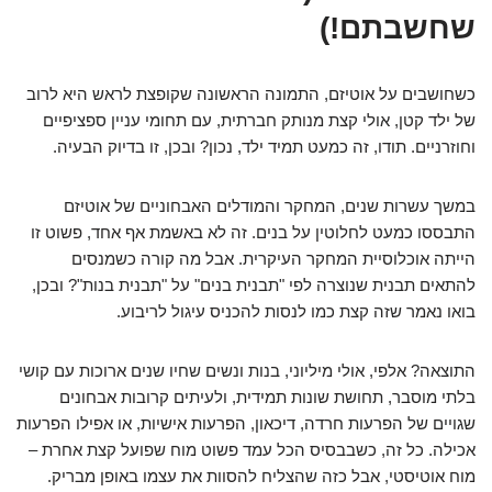
שחשבתם!)
כשחושבים על אוטיזם, התמונה הראשונה שקופצת לראש היא לרוב
של ילד קטן, אולי קצת מנותק חברתית, עם תחומי עניין ספציפיים
וחוזרניים. תודו, זה כמעט תמיד ילד, נכון? ובכן, זו בדיוק הבעיה.
במשך עשרות שנים, המחקר והמודלים האבחוניים של אוטיזם
התבססו כמעט לחלוטין על בנים. זה לא באשמת אף אחד, פשוט זו
הייתה אוכלוסיית המחקר העיקרית. אבל מה קורה כשמנסים
להתאים תבנית שנוצרה לפי "תבנית בנים" על "תבנית בנות"? ובכן,
בואו נאמר שזה קצת כמו לנסות להכניס עיגול לריבוע.
התוצאה? אלפי, אולי מיליוני, בנות ונשים שחיו שנים ארוכות עם קושי
בלתי מוסבר, תחושת שונות תמידית, ולעיתים קרובות אבחונים
שגויים של הפרעות חרדה, דיכאון, הפרעות אישיות, או אפילו הפרעות
אכילה. כל זה, כשבבסיס הכל עמד פשוט מוח שפועל קצת אחרת –
מוח אוטיסטי, אבל כזה שהצליח להסוות את עצמו באופן מבריק.