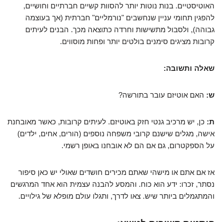
האוטיסטיים. בנות נוטות יותר להסוות קשיים חברתיים וחושיים,
להפגין תחומי עניין שנחשבים "נורמליים" חברתית (אך בעוצמה
גבוהה), ולסבול מתשישות וחרדה כתוצאה מכך. הבנים לעיתים
קרובות מציגים סימנים בולטים יותר ופחות מוסווים.
שאלה ותשובה:
ש:
האם אוטיזם עובר בתורשה?
ת:
כן, יש מרכיב גנטי חזק באוטיזם. לעיתים קרובות, כאשר מאובחנת
אישה, מגלים שישנם קרובי משפחה נוספים (הורים, אחים, ילדים)
על הספקטרום, גם אם הם לא אובחנו באופן רשמי.
אז אם אתם או מישהי שאתם מכירים חושדים שאולי יש כאן סיפור
נסתר, זכרו: ידע הוא כוח. והמסע להבנה עצמית הוא אחד המרגשים
והמתגמלים ביותר שיש. צאו לדרך, ותגלו עולם מופלא של גילויים.