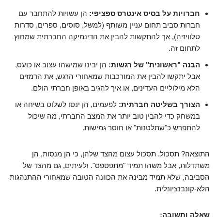
חברויות על בסיס אינטרס ספציפי:
הן עשויות להתחבר עם
חברות סביב תחום עניין משותף (למשל, סוסים, ספרים, סדרות
טלוויזיה), אך להתקשות להבין את הדינמיקה החברתית שמחוץ
לתחום זה.
הבנה "ראשונית" של רגשות:
הן יבינו שמישהו עצוב או כועס,
אבל יתקשו להבין את המורכבות שמאחורי הרגש, את הרמזים
הלא מילוליים העדינים, או איך להגיב באופן חברתי הולם.
הצורך בשליטה חברתית:
לפעמים, הן ינסו לשלוט בשיחה או
במשחק כדי להבין טוב יותר את המצב החברתי, מה שיכול
להתפרש כ"שתלטנות" או חוסר גמישות.
התוצאה? תסכול. תסכול עצום מהצד שלהן, כי הן מנסות, הן
משתדלות, אבל משהו תמיד "מתפספס". ולעיתים, גם מהצד של
הסביבה, שלא תמיד מבינה את הכוונה הטובה שמאחורי ההתנהגות
הלא-קונבנציונלית.
שאלה ותשובה: