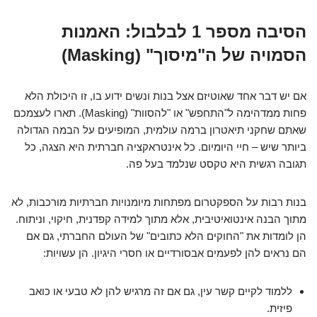
הסיבה מספר 1 לבלבול: האמנות
הסמויה של ה"מיסוך" (Masking)
אם יש דבר אחד שאוטיזם אצל בנות ונשים ידוע בו, זו היכולת הלא
פחות ממדהימה ל"התחפש" או "להסוות" (Masking). תארו לעצמכם
שאתם שחקני תיאטרון ברמה עולמית, המופיעים על הבמה הגדולה
ביותר שיש – חיי היומיום. כל אינטראקציה חברתית היא הצגה, כל
תגובה רגשית היא טקסט שנלמד בעל פה.
בנות רבות על הספקטרום מפתחות מיומנויות חברתיות מורכבות, לא
מתוך הבנה אינטואיטיבית, אלא מתוך למידה קפדנית, חיקוי, וניתוח.
הן לומדות את "החוקים הלא כתובים" של העולם החברתי, גם אם
הם נראים להן לפעמים אבסורדיים או חסרי היגיון. הן עשויות:
ללמוד לקיים קשר עין, גם אם זה מרגיש להן לא טבעי או כואב
פיזית.