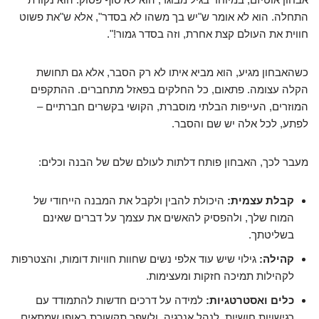
התחלה. הוא לא אומר ש"יש בך משהו לא בסדר", אלא ש"את פשוט
חווית את העולם קצת אחרת, וזה בסדר גמור!".
כשהאבחון מגיע, הוא מביא איתו לא רק הסבר, אלא גם תחושת
הקלה עצומה. פתאום, כל החלקים בפאזל מתחברים. ההתקפים
המוזרים, העייפות הבלתי מוסברת, הקושי בקשרים חברתיים –
לפתע, לכל אלה יש שם והסבר.
מעבר לכך, האבחון פותח דלתות לעולם שלם של הבנה וכלים:
קבלת עצמית:
היכולת להבין ולקבל את המבנה הייחודי של
המוח שלך, ולהפסיק להאשים את עצמך על דברים שאינם
בשליטתך.
קהילה:
גילוי שיש עוד אלפי נשים שחוות חוויות דומות, והצטרפות
לקהילות תמיכה חזקות ומעצימות.
כלים ואסטרטגיות:
למידה על דרכים חדשות להתמודד עם
רגישויות חושיות, לנהל אנרגיה, ולשפר תקשורת באופן שמתאים