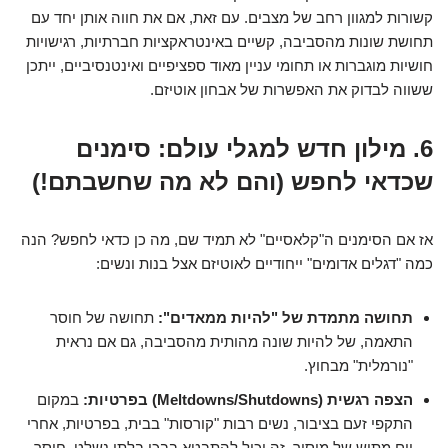
קשורות למגוון רחב של מצבים. עם זאת, אם את חווה אותן יחד עם
תחושת שונות מהסביבה, קשיים באינטראקציות חברתיות, רגישויות
חושיות מוגברות או תחומי עניין מאוד ספציפיים ואינטנסיביים, ייתכן
ששווה לבדוק את האפשרות של אבחון אוטיזם.
6. מילון חדש למגלי עולם: סימנים
שכדאי לחפש (והם לא מה שחשבתם!)
אז אם הסימנים ה"קלאסיים" לא תמיד שם, מה כן כדאי לחפש? הנה
כמה "דגלים אדומים" ייחודיים לאוטיזם אצל בנות ונשים:
תחושה מתמדת של "להיות ממאדים":
תחושה של חוסר
התאמה, של להיות שונה מהותית מהסביבה, גם אם נראית
"נורמלית" מבחוץ.
הצפה רגשית (Meltdowns/Shutdowns) בפרטיות:
במקום
התקפי זעם בציבור, נשים רבות "קורסות" בבית, בפרטיות, אחרי
יום מתיש של מיסוך. זה יכול להתבטא בבכי בלתי נשלט, חוסר