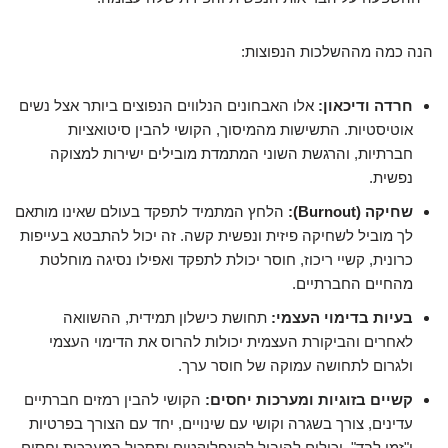
הנה כמה מההשלכות הנפוצות:
חרדה ודיכאון:
אלו האבחונים הנלווים הנפוצים ביותר אצל נשים
אוטיסטיות. התשישות מהמיסוך, הקושי להבין סיטואציות
חברתיות, והרגשת השוני המתמדת מובילים ישירות למצוקה
נפשית.
שחיקה (Burnout):
הלחץ המתמיד לתפקד בעולם שאינו מותאם
לך מוביל לשחיקה פיזית ונפשית קשה. זה יכול להתבטא בעייפות
כרונית, קשיי ריכוז, חוסר יכולת לתפקד ואפילו נסיגה מוחלטת
מהחיים החברתיים.
בעיות בדימוי העצמי:
תחושת כישלון תמידית, ההשוואה
לאחרים והביקורת העצמית יכולות להרוס את הדימוי העצמי
ולגרום לתחושה עמוקה של חוסר ערך.
קשיים בזוגיות ומערכות יחסים:
הקושי להבין רמזים חברתיים
עדינים, צורך בשגרה וקושי עם שינויים, יחד עם הצורך בפרטיות
ו"זמן לבד", יכולים להוביל לקונפליקטים ותסכול במערכות יחסים