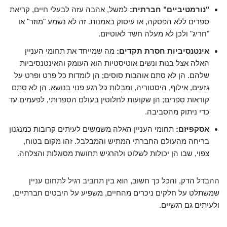
"נורמטיביים" חברתית:
למשל, אהבה עזה לבעלי חיים, קריאת
ספרים ללא הפסקה, או עיסוק באמנות. זה לא נשמע "מוזר" או
"חריג" ולכן לא מעלה חשד לאוטיזם.
אינטנסיביות חסרת תקדים:
מה שמייחד את תחומי העניין
האלה אצל בנות ונשים אוטיסטיות הוא העומק והאינטנסיביות
שלהם. הן לא סתם אוהבות סוסים; הן לומדות כל פרט ופרט על
גזעים, אילוף, היסטוריה, ומבלות כל רגע פנוי בנושא. הן לא סתם
קוראות ספרים; הן שקועות לחלוטין בעולם הספרותי, לפעמים עד
כדי ניתוק מהסביבה.
אסקפיזם:
תחומי העניין האלה משמשים לעיתים קרובות כמנגנון
בריחה מהעולם החברתי המתיש והמבלבל. זהו מקום בטוח,
צפוי, שבו הן יכולות לשלוט ולהרגיש תחושת מסוגלות והצלחה.
ההבדל הדק, והכל כך חשוב, הוא בין תחביב רגיל לתחום עניין
שמשתלט על חלקים ניכרים מהחיים, משפיע על היבטים חברתיים,
ולעיתים גם רגשיים.