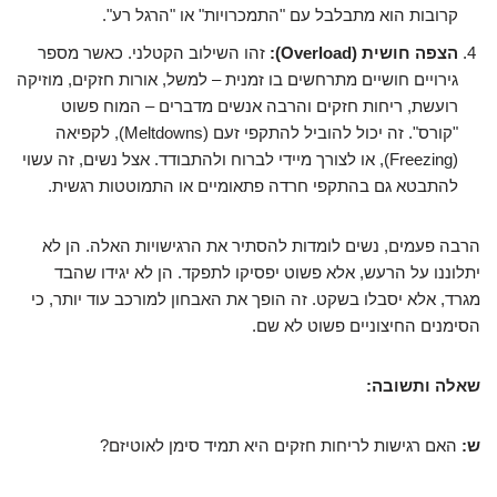
קרובות הוא מתבלבל עם "התמכרויות" או "הרגל רע".
הצפה חושית (Overload):
זהו השילוב הקטלני. כאשר מספר
גירויים חושיים מתרחשים בו זמנית – למשל, אורות חזקים, מוזיקה
רועשת, ריחות חזקים והרבה אנשים מדברים – המוח פשוט
"קורס". זה יכול להוביל להתקפי זעם (Meltdowns), לקפיאה
(Freezing), או לצורך מיידי לברוח ולהתבודד. אצל נשים, זה עשוי
להתבטא גם בהתקפי חרדה פתאומיים או התמוטטות רגשית.
הרבה פעמים, נשים לומדות להסתיר את הרגישויות האלה. הן לא
יתלוננו על הרעש, אלא פשוט יפסיקו לתפקד. הן לא יגידו שהבד
מגרד, אלא יסבלו בשקט. זה הופך את האבחון למורכב עוד יותר, כי
הסימנים החיצוניים פשוט לא שם.
שאלה ותשובה:
ש:
האם רגישות לריחות חזקים היא תמיד סימן לאוטיזם?