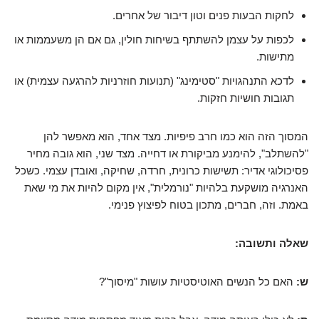
לחקות הבעות פנים וטון דיבור של אחרים.
לכפות על עצמן להשתתף בשיחות חולין, גם אם הן משעממות או
מתישות.
לדכא התנהגויות "סטימינג" (תנועות חוזרניות להרגעה עצמית) או
תגובות חושיות חזקות.
המסוך הזה הוא כמו חרב פיפיות. מצד אחד, הוא מאפשר להן
"להשתלב", להימנע מביקורת או דחייה. מצד שני, הוא גובה מחיר
פסיכולוגי אדיר: תשישות כרונית, חרדה, שחיקה, ואובדן עצמי. כשכל
האנרגיה מושקעת בלהיות "נורמלית", אין מקום להיות את מי שאת
באמת. וזה, חברים, מתכון בטוח לפיצוץ פנימי.
שאלה ותשובה:
ש:
האם כל הנשים האוטיסטיות עושות "מיסוך"?