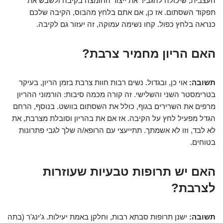
העצבית, שיכולה להגביר את ייצור החומצה בקיבה ולשבש את
תפקוד השסתום. אז כן, אם אתם בלחץ מהבוס, הקיבה שלכם
כנראה בלחץ כפול. קחו נשימה עמוקה, זה יעזור גם לקיבה.
האם הריון מחמיר צרבת?
תשובה:
אוי כן, ובגדול. נשים רבות חוות צרבת בזמן הריון, בעיקר
בטרימסטר השני והשלישי. זה קורה מכמה סיבות: הורמוני ההריון
מרפים את השרירים בגוף, כולל את השסתום בוושט. בנוסף, הרחם
הגדל מפעיל לחץ על הקיבה. אז אם את בהריון וסובלת מצרבת, את
לא לבד, וזו לא אשמתך. תתייעצי עם הרופא/ה שלך לגבי פתרונות
בטוחים.
האם יש תרופות טבעיות שעוזרות
לצרבת?
תשובה:
ישנן תרופות סבתא רבות, וחלקן באמת יעילות. ג'ינג'ר (בתה