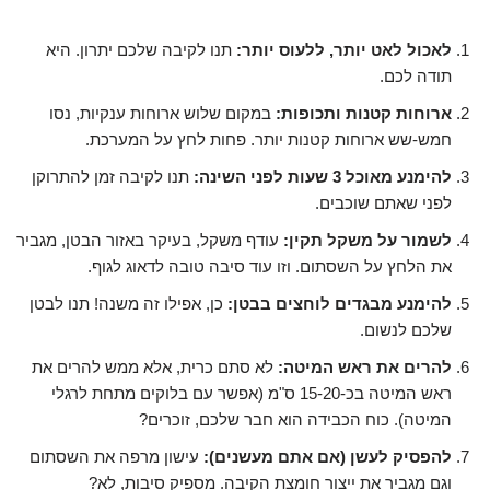
לאכול לאט יותר, ללעוס יותר:
תנו לקיבה שלכם יתרון. היא
תודה לכם.
ארוחות קטנות ותכופות:
במקום שלוש ארוחות ענקיות, נסו
חמש-שש ארוחות קטנות יותר. פחות לחץ על המערכת.
להימנע מאוכל 3 שעות לפני השינה:
תנו לקיבה זמן להתרוקן
לפני שאתם שוכבים.
לשמור על משקל תקין:
עודף משקל, בעיקר באזור הבטן, מגביר
את הלחץ על השסתום. וזו עוד סיבה טובה לדאוג לגוף.
להימנע מבגדים לוחצים בבטן:
כן, אפילו זה משנה! תנו לבטן
שלכם לנשום.
להרים את ראש המיטה:
לא סתם כרית, אלא ממש להרים את
ראש המיטה בכ-15-20 ס"מ (אפשר עם בלוקים מתחת לרגלי
המיטה). כוח הכבידה הוא חבר שלכם, זוכרים?
להפסיק לעשן (אם אתם מעשנים):
עישון מרפה את השסתום
וגם מגביר את ייצור חומצת הקיבה. מספיק סיבות, לא?