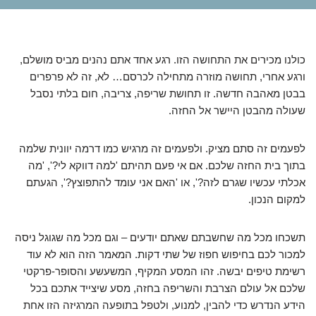
כולנו מכירים את התחושה הזו. רגע אחד אתם נהנים מביס מושלם,
ורגע אחרי, תחושה מוזרה מתחילה לכרסם… לא, זה לא פרפרים
בבטן מאהבה חדשה. זו תחושת שריפה, צריבה, חום בלתי נסבל
שעולה מהבטן היישר אל החזה.
לפעמים זה סתם מציק. ולפעמים זה מרגיש כמו דרמה יוונית שלמה
בתוך בית החזה שלכם. אם אי פעם תהיתם 'למה דווקא לי?', 'מה
אכלתי עכשיו שגרם לזה?', או 'האם אני עומד להתפוצץ?', הגעתם
למקום הנכון.
תשכחו מכל מה שחשבתם שאתם יודעים – וגם מכל מה שגוגל ניסה
למכור לכם בחיפוש חפוז של שתי דקות. המאמר הזה הוא לא עוד
רשימת טיפים יבשה. זהו המסע המקיף, המשעשע והסופר-פרקטי
שלכם אל עולם הצרבת והשריפה בחזה, מסע שיצייד אתכם בכל
הידע הנדרש כדי להבין, למנוע, ולטפל בתופעה המרגיזה הזו אחת