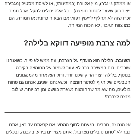
או ממתק ג'ינג'ר), מיץ אלוורה (במתינות!), או לעיסת מסטיק (מגבירה
ייצור רוק שעוזר לסתור חומצה) – כל אלה יכולים להקל. אבל תמיד
זכרו שזה לא תחליף לייעוץ רפואי אם הבעיה כרונית או חמורה. הם
כמו צוות הגיבוי, לא הכוח המיוחד.
למה צרבת מופיעה דווקא בלילה?
תשובה:
הלילה הוא מועדף על הצרבת, וזה ממש לא פייר. כשאנחנו
שוכבים, כוח המשיכה כבר לא עוזר לשמור על החומצה בקיבה.
בנוסף, בלילה ייצור הרוק שלנו יורד, ורוק הוא אחד מהמנגנונים
הטבעיים של הגוף לסתור חומצה. וכשאנחנו ישנים, אנחנו גם פחות
בולעים, מה שאומר שהחומצה נשארת בוושט זמן רב יותר. שילוב
מנצח לצרבת!
אז הנה זה, חברים. הגעתם לסוף המסע. אם קראתם עד כאן, אתם
כבר לא "סתם סובלים מצרבת". אתם מצוידים בידע, בהבנה, ובכלים