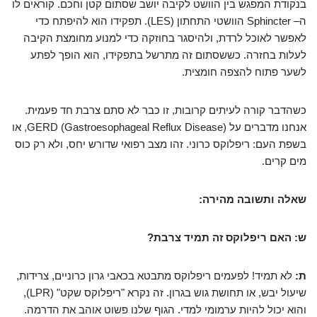
בנקודת המפגש בין הוושט לקיבה יושב שסתום קטן וחכם. קוראים לו
ה– Sphincter הוושטי התחתון (LES). תפקידו הוא להיפתח כדי
לאפשר לאוכל לרדת, ולהיסגר בחוזקה כדי למנוע מחומצת הקיבה
לעלות בחזרה. כששסתום זה מתרשל בתפקידו, הוא הופך לפתע
לשער פתוח להצפה חומצית.
כשהדבר קורה לעיתים קרובות, זו כבר לא סתם צרבת חד פעמית.
אנחנו מדברים על GERD (Gastroesophageal Reflux Disease), או
בשפת העם: ריפלוקס כרוני. זהו מצב רפואי שדורש יחס, ולא רק כוס
מים קרים.
שאלה ותשובה מהירה:
ש: האם ריפלוקס זה תמיד צרבת?
ת:
לא תמיד! לפעמים ריפלוקס מתבטא בכאבי גרון כרוניים, צרידות,
שיעול יבש, או תחושת גוש בגרון. זה נקרא "ריפלוקס שקט" (LPR),
והוא יכול להיות ערמומי למדי. הגוף שלנו פשוט אוהב את הדרמה.