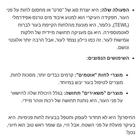
הפעולה שלה:
היא יוצרת סוג של "סרט" או מחסום לחות על פני
העור. תפקידה העיקרי הוא למנוע איבוד מים טרנס-אפידרמלי
(TEWL), כלומר, היא מונעת מהלחות הקיימת בעור לברוח
לאטמוספירה. היא גם מעניקה תחושה מיידית של חלקות
וגמישות לעור. זה כמו ניילון נצמד לעור, אבל הרבה יותר אלגנטי
ונושם.
השימושים הנפוצים:
מוצרי לחות "אוטמים":
קרמים כבדים יותר, מסכות לחות,
מוצרים לטיפול בעור יבש במיוחד.
מוצרים "משאירים" תחושה:
בגלל היכולת שלה להישאר
על פני העור, היא נותנת תחושה של רכות וזוהר מיידי.
החיסרון? היא לא תחדור לעומק ותטפל בבעיות לחות פנימיות. היא
בעיקר פועלת על פני השטח. אבל היי, גם שומר ראש טוב הוא חיוני,
נכון?