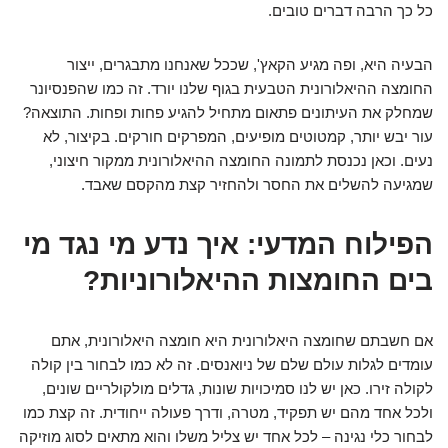
כל כך הרבה דברים טובים.
הבעיה היא, ופה מגיע הקאץ', שככל שאנחנו מתבגרים, ייצור
החומצה ההיאלורונית הטבעית בגוף שלנו יורד. זה כמו שהפנסיונר
שמחלק את העיתונים פתאום מתחיל להגיע פחות ופחות. התוצאה?
עור יבש יותר, קמטוטים מופיעים, המפרקים חורקים. בקיצור, לא
נעים. וכאן נכנסת לתמונה החומצה ההיאלורונית ממקור חיצוני,
שמגיעה להשלים את החסר ולהחזיר קצת מהקסם שאבד.
הפילוח המדעי: איך נדע מי נגד מי
בים החומצות ההיאלורוניות?
אם חשבתם שחומצה היאלורונית היא חומצה היאלורונית, אתם
עומדים לגלות עולם שלם של ניואנסים. זה לא כמו לבחור בין קולה
לקולה זירו. כאן יש לנו סמיכויות שונות, גדלים מולקולריים שונים,
ולכל אחד מהם יש תפקיד, מטרה, ודרך פעולה ייחודית. זה קצת כמו
לבחור כלי נגינה – לכל אחד יש צליל משלו והוא מתאים לסוג מוזיקה