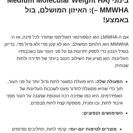
בינוני (Medium Molecular Weight HA
– MMWHA): האיזון המושלם, בול
באמצע!
אם ה-LMWHA הוא הספורטאי האולימפי שחודר לכל פינה, אז ה-
MMWHA הוא הלוחם המשולב. הוא לא קטן מדי ולא גדול מדי, בדיוק
בגודל הנכון כדי לספק יתרונות גם על פני העור וגם בשכבותיו
העליונות. הוא מציע את השילוב הטוב ביותר של חדירה ולחות
שטחית.
הפעולה שלה:
היא פועלת כמאגר לחות גדול יותר על פני העור,
תוך כדי שהיא מסוגלת לחדור מעט לשכבות העליונות של
האפידרמיס. היא כמו שמיכה רכה ועוטפת שמגנה על העור מפני
איבוד לחות, ובו זמנית, מספקת קצת לחות מבפנים.
השימושים הנפוצים:
מוצרים לטיפוח יום-יומי:
קרמי לחות, תחליבים וסרומים