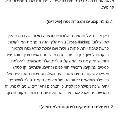
מצאה את דרכה גם לתחומים רפואיים שונים. וגם שם, הסמיכות היא
קריטית.
מילוי קמטים והגברת נפח (פילרים):
כאן מדובר על חומצה היאלורונית
סמיכה מאוד
, שעברה תהליך
של "צילוב" (Cross-linking). התהליך הזה הופך את המולקולות
לרשת יציבה יותר, פחות נוזלית ועם יכולת למלא נפח ולתמוך
ברקמות למשך זמן רב יותר. זה כמו שבונים גשר: צריך חומר יציב
וחזק שיחזיק את כל המשקל. פילרים אלה משמשים להעלמת
קמטים עמוקים, הדגשת תווי פנים (לחיים, שפתיים, קו לסת)
ואפילו לשיקום נפחים שאבדו עם הגיל. הסמיכות הספציפית של
כל פילר מותאמת לאזור הטיפול ולעומק הקמט. פילר לשפתיים
יהיה שונה מפילר לקו לסת, כי הצרכים והאזורים שונים לגמרי. זה
כמו שבונים מגדל לגו – צריך את הקוביות הנכונות במקום הנכון.
טיפולים במפרקים (ויסקוסופלמנטציה):