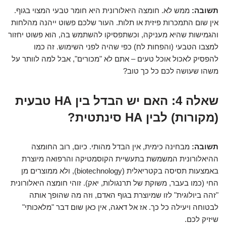
תשובה:
ממש לא. חומצה היאלורונית היא חומר טבעי המצוי בגוף.
אין שום התמכרות פיזית או תלות. העור שלכם פשוט ייהנה מהלחות
והגמישות שהיא מעניקה, וכשתפסיקו להשתמש בה, הוא פשוט יחזור
למצבו הטבעי (והפחות לח) כפי שהיה לפני השימוש. זה כמו
להפסיק לאכול אוכל טעים – אתם לא "מכורים", אבל למה לוותר על
משהו שעושה לכם כל כך טוב?
שאלה 4: האם יש הבדל בין HA טבעית
(מקורות) לבין HA סינתטית?
תשובה:
מבחינה כימית, אין הבדל מהותי. כיום, רוב החומצה
ההיאלורונית המשמשת בתעשיית הקוסמטיקה והרפואה מיוצרת
באמצעות תסיסה בקטריאלית (biotechnology), ולא ממוצרים מן
החי (כמו בעבר, משוקת של תרנגולות, יאק). זוהי חומצה היאלורונית
"זהה ביולוגית" לזו שמיוצרת בגוף האדם, וזה מה שהופך אותה
לבטוחה ויעילה כל כך. אז אל דאגה, אין כאן שום דבר "מלאכותי"
שיזיק לכם.