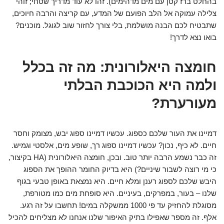
בהחלט ברז קטן עם מים מדהימים). זהו לא עוד מדריך שטחי; זוהי
צלילה עמוקה אל הלב הפועם של המדע, עם קריצה והרבה חיוכים,
שתבטיח לכם הבנה מושלמת, בלי צורך לחזור שוב לגוגל. מוכנים?
בואו נצא לדרך!
חומצה היאלורונית: מה זה בכלל
ולמה היא הכוכבת הבלתי
מעורערת?
דמיינו את העור שלכם כספוג. עכשיו דמיינו ספוג יבש, מצומק וחסר
חיים. לא כיף, נכון? עכשיו דמיינו ספוג רך, שופע מים, אלסטי וגמיש.
זה כבר נשמע הרבה יותר טוב. ובכן, חומצה היאלורונית (HA בקיצור,
כי מי רוצה לשבור שיניים?) היא בדיוק החומר ההופך את הספוג
היבש שלכם לספוג רענן ומלא חיים. היא נמצאת באופן טבעי בגוף
שלנו – בעור, במפרקים, בעיניים. היא סופחת מים כמו מטורפת,
מסוגלת להחזיק עד פי 1000 ממשקלה במים! תחשבו על זה רגע.
אלף. זה מספר שאפילו בתיק האיפור שלנו אנחנו לא מצליחים להכיל