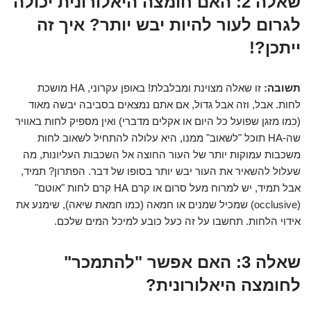
שאלה 2: האם חומצה היאלורונית יכולה
לגרום לעור להיות יבש יותר? איך זה
ייתכן?!
תשובה:
זו שאלה מצוינת ומבלבלת! באופן עקרוני, HA מושכת
לחות. אבל, וזה אבל גדול, אם אתם נמצאים בסביבה יבשה מאוד
(כמו מזגן שפועל כל היום או אקלים מדברי) ואין מספיק לחות באוויר
שה-HA תוכל "לשאוב" ממנו, היא עלולה להתחיל לשאוב לחות
משכבות עמוקות יותר של העור החוצה אל השכבות העליונות, מה
שעלול להשאיר את העור יבש יותר בסופו של דבר. הפתרון? תמיד,
אבל תמיד, יש למרוח מעל סרום או קרם HA קרם לחות "אוטם"
(occlusive) שמכיל שמנים או חמאה (כמו חמאת שיאה), שימנע את
אידוי הלחות. תחשבו על זה כעל כובע למיכל המים שלכם.
שאלה 3: האם אפשר "להתמכר"
לחומצה היאלורונית?