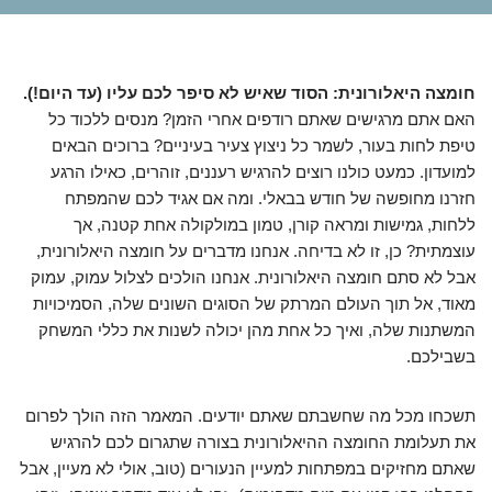
חומצה היאלורונית: הסוד שאיש לא סיפר לכם עליו (עד היום!).
האם אתם מרגישים שאתם רודפים אחרי הזמן? מנסים ללכוד כל
טיפת לחות בעור, לשמר כל ניצוץ צעיר בעיניים? ברוכים הבאים
למועדון. כמעט כולנו רוצים להרגיש רעננים, זוהרים, כאילו הרגע
חזרנו מחופשה של חודש בבאלי. ומה אם אגיד לכם שהמפתח
ללחות, גמישות ומראה קורן, טמון במולקולה אחת קטנה, אך
עוצמתית? כן, זו לא בדיחה. אנחנו מדברים על חומצה היאלורונית,
אבל לא סתם חומצה היאלורונית. אנחנו הולכים לצלול עמוק, עמוק
מאוד, אל תוך העולם המרתק של הסוגים השונים שלה, הסמיכויות
המשתנות שלה, ואיך כל אחת מהן יכולה לשנות את כללי המשחק
בשבילכם.
תשכחו מכל מה שחשבתם שאתם יודעים. המאמר הזה הולך לפרום
את תעלומת החומצה ההיאלורונית בצורה שתגרום לכם להרגיש
שאתם מחזיקים במפתחות למעיין הנעורים (טוב, אולי לא מעיין, אבל