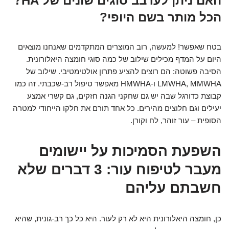
האם ניתן לערבב סוגים שונים של HA?
הכל מותר בשם היופי?
בטח שאפשר! למעשה, רוב המוצרים המתקדמים שאנחנו מוצאים
היום על המדף מכילים שילוב של כמה סוגי חומצה היאלורונית.
הסיבה פשוטה: הם רוצים להציע פתרון אולטימטיבי. שילוב של
LMWHA, MMWHA ו-HMWHA מאפשר טיפול רב-שכבתי. זה כמו
קבוצת כדורגל שבה יש גם שחקני הגנה חזקים, גם קשרי אמצע
יעילים וגם חלוצים מהירים. כל אחד תורם את חלקו הייחודי למטרה
הסופית – עור זוהר, לח וקורן.
השפעת הסמיכות על יישומים
מעבר לטיפוח עור: 3 דברים שלא
חשבתם עליהם
כן, חומצה היאלורונית היא לא רק לעור. היא כל כך רב-גונית, שהיא