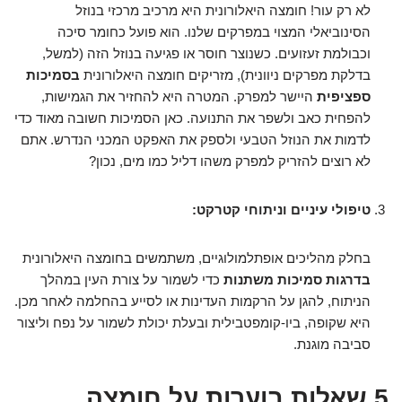
לא רק עור! חומצה היאלורונית היא מרכיב מרכזי בנוזל
הסינוביאלי המצוי במפרקים שלנו. הוא פועל כחומר סיכה
וכבולמת זעזועים. כשנוצר חוסר או פגיעה בנוזל הזה (למשל,
בדלקת מפרקים ניוונית), מזריקים חומצה היאלורונית
בסמיכות
ספציפית
היישר למפרק. המטרה היא להחזיר את הגמישות,
להפחית כאב ולשפר את התנועה. כאן הסמיכות חשובה מאוד כדי
לדמות את הנוזל הטבעי ולספק את האפקט המכני הנדרש. אתם
לא רוצים להזריק למפרק משהו דליל כמו מים, נכון?
טיפולי עיניים וניתוחי קטרקט:
בחלק מהליכים אופתלמולוגיים, משתמשים בחומצה היאלורונית
בדרגות סמיכות משתנות
כדי לשמור על צורת העין במהלך
הניתוח, להגן על הרקמות העדינות או לסייע בהחלמה לאחר מכן.
היא שקופה, ביו-קומפטבילית ובעלת יכולת לשמור על נפח וליצור
סביבה מוגנת.
5 שאלות בוערות על חומצה