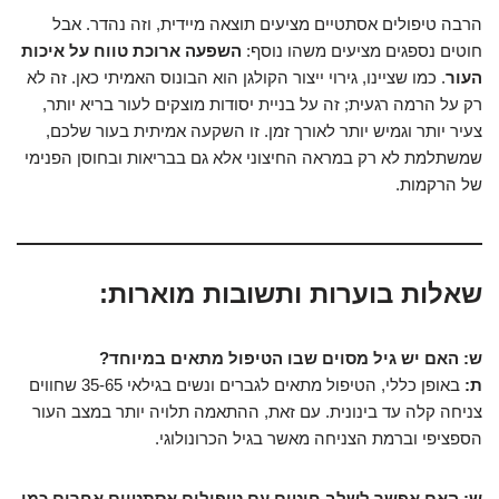
הרבה טיפולים אסתטיים מציעים תוצאה מיידית, וזה נהדר. אבל
חוטים נספגים מציעים משהו נוסף:
השפעה ארוכת טווח על איכות
העור
. כמו שציינו, גירוי ייצור הקולגן הוא הבונוס האמיתי כאן. זה לא
רק על הרמה רגעית; זה על בניית יסודות מוצקים לעור בריא יותר,
צעיר יותר וגמיש יותר לאורך זמן. זו השקעה אמיתית בעור שלכם,
שמשתלמת לא רק במראה החיצוני אלא גם בבריאות ובחוסן הפנימי
של הרקמות.
שאלות בוערות ותשובות מוארות:
ש: האם יש גיל מסוים שבו הטיפול מתאים במיוחד?
ת:
באופן כללי, הטיפול מתאים לגברים ונשים בגילאי 35-65 שחווים
צניחה קלה עד בינונית. עם זאת, ההתאמה תלויה יותר במצב העור
הספציפי וברמת הצניחה מאשר בגיל הכרונולוגי.
ש: האם אפשר לשלב חוטים עם טיפולים אסתטיים אחרים כמו