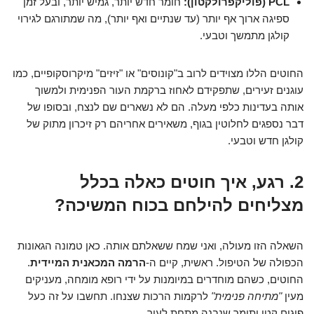
PCL (פוליקפרולקטון):
חומר חדש יותר, גמיש יותר, ובעל זמן
ספיגה ארוך אף יותר (עד שנתיים ואף יותר), מה שמתורגם לגירוי
קולגן מתמשך וטבעי.
החוטים הללו מצוידים לרוב ב"קונוסים" או "זיזים" מיקרוסקופיים, כמו
עוגנים זעירים, שתפקידם לאחוז ברקמת העור הפנימית ולמשוך
אותה בעדינות כלפי מעלה. הם לא נשארים שם לנצח, ובסופו של
דבר נספגים לחלוטין בגוף, משאירים אחריהם רק זיכרון מתוק של
קולגן חדש וטבעי.
2. רגע, איך חוטים כאלה בכלל
מצליחים להילחם בכוח המשיכה?
השאלה הזו מעולה, ואני שמח ששאלתם אותה. כאן טמונה הגאונות
הכפולה של הטיפול. ראשית, קיים ה-
הרמה המכאנית המיידית
.
החוטים, כשהם מוחדרים במיומנות על ידי רופא מומחה, מעניקים
מעין
"מתיחה פנימית"
לרקמות הרכות שצנחו. תחשבו על זה כעל
פיגום קטן ותומך שנבנה מתחת לעור.