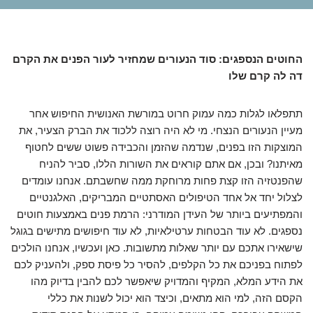
החוטים הנספגים: סוד הנעורים שמחזיר לעור הפנים את הקרם
דה לה קרם שלו
תתפלאו לגלות כמה עמוק חרוט במורשת האנושית החיפוש אחר
מעיין הנעורים הנצחי. מי לא היה רוצה ללכוד את הברק הצעיר, את
המוצקות הזו בפנים, שנדמה שהזמן והכבידה פשוט ששים לחטוף
מאיתנו? ובכן, אם אתם קוראים את השורות הללו, סביר להניח
שהפנטזיה הזו קצת פחות מרוחקת ממה שחשבתם. אנחנו עומדים
לצלול יחד אל אחד הטיפולים האסתטיים המבריקים, האלגנטיים
והמפתיעים ביותר של העידן המודרני: הרמת פנים באמצעות חוטים
נספגים. לא עוד הבטחות ערטילאיות, לא עוד חיפושים מתישים בגוגל
שישאירו אתכם עם יותר שאלות מתשובות. כאן ועכשיו, אנחנו הולכים
לפתוח בפניכם את כל הקלפים, להסיר כל פיסת ספק, ולהעניק לכם
את הידע המלא, המקיף והמדויק שיאפשר לכם להבין בדיוק מהו
הקסם הזה, למי הוא מתאים, וכיצד הוא יכול לשנות את כללי