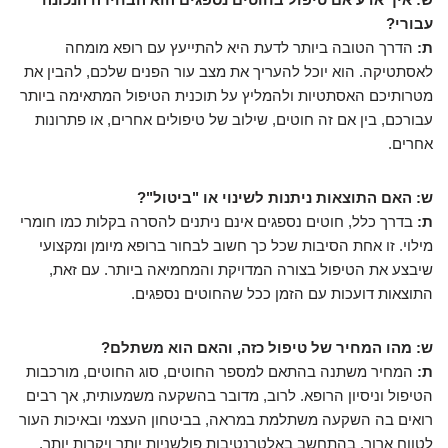
עבורי?
ת:
הדרך הטובה ביותר לדעת היא להתייעץ עם רופא מומחה
לאסתטיקה. הוא יוכל להעריך את מצב עור הפנים שלכם, להבין את
מטרותיכם האסתטיות ולהמליץ על תוכנית הטיפול המתאימה ביותר
עבורכם, בין אם זה חוטים, שילוב של טיפולים אחרים, או פתרונות
אחרים.
ש: האם התוצאות ניתנות לשינוי או "ביטול"?
ת:
בדרך כלל, חוטים נספגים אינם ניתנים להסרה בקלות כמו חומרי
מילוי. זו אחת הסיבות שכל כך חשוב לבחור ברופא מיומן ומקצועי
שיבצע את הטיפול בצורה המדויקת והמחמיאה ביותר. עם זאת,
התוצאות דועכות עם הזמן ככל שהחוטים נספגים.
ש: מהו המחיר של טיפול כזה, והאם הוא משתלם?
ת:
המחיר משתנה בהתאם למספר החוטים, סוג החוטים, מורכבות
הטיפול וניסיון הרופא. לרוב, מדובר בהשקעה משמעותית, אך רבים
רואים בה השקעה משתלמת במראה, בביטחון העצמי ובאיכות העור
לטווח ארוך, בהתחשב באלטרנטיבות פולשניות יותר ויקרות יותר.