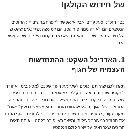
של חידוש הקולגן!
כבר הזכרנו זאת קודם, אבל אי אפשר להפריז בחשיבותו: החוטים
הנספגים הם לא רק מנוף פיזי קטן. הם למעשה
אדריכלים שקטים
של חידוש העור שלכם. והאמת היא שזה הקסם האמיתי של הטיפול
הזה.
1. האדריכל השקט: ההתחדשות
העצמית של הגוף
תארו לכם שהייתם יכולים לשגר את העור שלכם למסע בזמן, אחורה
לתקופה שבה היה עשיר בקולגן, גמיש וזוהר. ובכן, חוטים נספגים
עושים משהו די קרוב לזה. הם מפעילים את מנגנוני הריפוי והבנייה
הטבעיים של הגוף. ברגע שהחוט מוחדר, הוא משמש כמעין "פיגום"
מיקרוסקופי, שסביבו מתרחשת תגובה ביו-סטימולטורית. הגוף מזהה
את החומר כמעורר פעילות, ומייצר תאי פיברובלסט – אותם תאים
חרוצים שאחראים על ייצור קולגן ואלסטין.