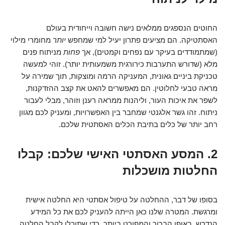
החוטים הנספגים ממלאים נישה חשובה וייחודית בעולם
האסתטיקה. הם מציעים פתרון יעיל למי שמחפש
יותר
מחומרי מילוי
(שמתמודדים בעיקר עם נפחים וקמטים), אך
פחות
מניתוח פנים
מלא (שדורש התערבות כירורגית משמעותית יותר). זוהי למעשה
טכניקת ביניים גאונית, המעניקה הרמה ומוצקות, תוך שמירה על
מראה טבעי לחלוטין. הם מאפשרים להאט את קצב ההזדקנות,
לשפר את איכות העור, וליהנות ממראה רענן וזוהר, מבלי לעבור
ניתוח. זהו גשר אלגנטי שמחבר בין האפשרויות, ומעניק לכם מגוון
רחב יותר של כלים בתיבת הכלים האסתטית שלכם.
2. המסע האסתטי האישי שלכם: קבלו
החלטות מושכלות
בסופו של דבר, ההחלטה על טיפול אסתטי היא החלטה אישית
ומרגשת. המטרה שלנו כאן הייתה להעניק לכם את כל המידע
הנדרש, באופן הברור והמפורט ביותר, כדי שתוכלו לקבל החלטה