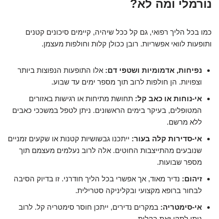
נורמלי ומה לא?
כמו בכל הליך רפואי, גם קל ככל שיהיה, קיימים סיכונים קטנים
ותופעות לוואי אפשריות. רובן ככולן קלות וחולפות מעצמן.
נפיחות, אדמומיות ושטפי דם:
אלו התופעות הנפוצות ביותר
וצפויות. הן חולפות לרוב תוך מספר ימים עד שבוע.
אי-נוחות או כאב קל:
תחושת מתיחות או רגישות באזורים
המטופלים, בעיקר בימים הראשונים. ניתן לטפל במשככי כאבים
ללא מרשם.
אי-סדירות קלה בעור:
ייתכנו גבשושיות קטנות או שקעים זמניים
שנובעים מהתייצבות החוטים. אלה לרוב נעלמים מעצמם תוך
מספר שבועות.
זיהום:
נדיר מאוד, אך אפשרי בכל הליך חודרני. זו בדיוק הסיבה
לבחור ברופא מקצועי ובקליניקה סטרילית.
אי-סימטריה:
במקרים נדירים, ייתכן חוסר סימטריה קל. לרוב
ניתן לתקן זאת בקלות.