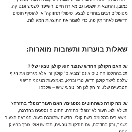
כמובן, והתוצאות יושפעו גם מאורח חיים, חשיפה לשמש וגנטיקה.
מטופלים רבים בוחרים לבצע "טיפולי תחזוקה" או להוסיף חוטים
חדשים לאחר תקופה, כדי לשמר את התוצאות המעולות.
שאלות בוערות ותשובות מוארות:
ש: האם הקולגן החדש שנוצר הוא קולגן טבעי שלי?
ת:
בהחלט! החוטים אינם "מביאים" קולגן זר, אלא מגרים את הגוף
שלכם לייצר קולגן חדש, טרי ובריא, באמצעות מנגנוני הריפוי
הטבעיים שלו. זה הקולגן הכי טבעי שיש – שלכם!
ש: מה קורה כשהחוטים נספגים? האם העור "נופל" בחזרה?
ת:
לא ולא. העור לא "נופל" בחזרה. החוטים נספגים בהדרגה,
ומשאירים במקומם רשת קולגן חדשה שתומכת בעור. המראה הצעיר
נשמר, ורק בהדרגה, עם הזדקנות טבעית, תרגישו אולי צורך בחיזוק
נוסף.