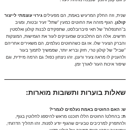
שנית, וזה החלק המרעיש באמת, הם מפעילים
גירוי עוצמתי לייצור
קולגן
. הגוף מזהה את החוטים כמעין "שתל" זעיר ובטוח, ומגיב
ב"התנפלות" של תאי פיברובלסט, שתפקידם לבנות קולגן ואלסטין
חדשים. אלה הם החלבונים שמעניקים לעור את הגמישות, המוצקות
והברק הצעיר שלו. אז גם כשהחוטים נעלמים, הם משאירים אחריהם
"שביל" של קולגן טרי, חזק ובריא יותר, שממשיך לתמוך בעור
ולהעניק לו מראה צעיר ורענן. זהו ניצחון כפול: גם הרמה מיידית, וגם
שיפור איכות העור לאורך זמן.
שאלות בוערות ותשובות מוארות:
ש: האם החוטים באמת נעלמים לגמרי?
ת:
בהחלט! החוטים הללו תוכננו מראש להיספג לחלוטין בגוף,
ולהתפרק למרכיבים טבעיים שהגוף יודע לפנות. זהו תהליך הדרגתי,