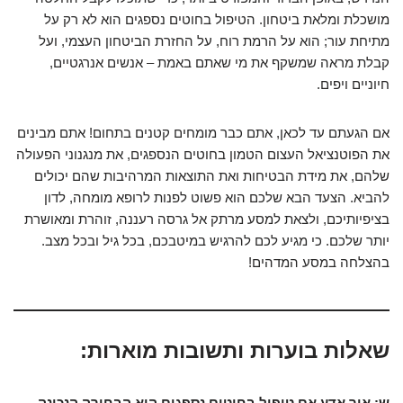
מושכלת ומלאת ביטחון. הטיפול בחוטים נספגים הוא לא רק על
מתיחת עור; הוא על הרמת רוח, על החזרת הביטחון העצמי, ועל
קבלת מראה שמשקף את מי שאתם באמת – אנשים אנרגטיים,
חיוניים ויפים.
אם הגעתם עד לכאן, אתם כבר מומחים קטנים בתחום! אתם מבינים
את הפוטנציאל העצום הטמון בחוטים הנספגים, את מנגנוני הפעולה
שלהם, את מידת הבטיחות ואת התוצאות המרהיבות שהם יכולים
להביא. הצעד הבא שלכם הוא פשוט לפנות לרופא מומחה, לדון
בציפיותיכם, ולצאת למסע מרתק אל גרסה רעננה, זוהרת ומאושרת
יותר שלכם. כי מגיע לכם להרגיש במיטבכם, בכל גיל ובכל מצב.
בהצלחה במסע המדהים!
שאלות בוערות ותשובות מוארות:
ש: איך אדע אם טיפול בחוטים נספגים הוא הבחירה הנכונה