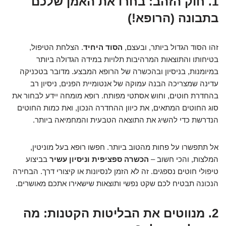
1. חוק הזהב: בחרו את האמן שלכם
בתבונה (הרופא!)
זהו הסוד הגדול ביותר, ובעצם,
הסוד היחיד
. הצלחת הטיפול,
בטיחותו והתוצאות המרהיבות תלויות במידה הגדולה ביותר
במיומנות, בניסיון ובהכשרה של הרופא המבצע. מדובר בטכניקה
עדינה שמצריכה הבנה עמוקה של אנטומיית הפנים, ניסיון רב
בהחדרת חוטים, וחוש אסתטי מפותח. רופא מומחה יידע לבחור את
סוג החוטים המתאים, את כיוון ההחדרה הנכון, ואת כמות החוטים
הנדרשת כדי להשיג את התוצאה הטבעית והמחמיאה ביותר.
אל תתפשרו על פחות מהטוב ביותר. חפשו רופא בעל מוניטין,
המלצות, והכי חשוב –
הכשרה ספציפית וניסיון עשיר
בביצוע
טיפולי חוטים נספגים. זה לא הזמן לנסיונות או קיצורי דרך. הבחירה
הנכונה תבטיח לכם שקט נפשי ותוצאות שישאירו אתכם מאושרים.
2. מנווטים את הבליטות הקטנות: מה