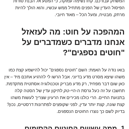
המשחק עבורכם. קחו נשימה עמוקה, כי המסע אל הבנת סודות
הפיסול העדין של הפנים מתחיל ממש עכשיו, והוא הולך להיות
מרתק, מבטיח, ומעל הכל – מאוד חיובי.
המהפכה על חוט: מה לעזאזל
אנחנו מדברים כשמדברים על
"חוטים נספגים"?
בואו נודה על האמת: השם "חוטים נספגים" יכול להישמע קצת כמו
משהו שיצא מסרט מדע בדיוני. אבל הרשו לי להרגיע אתכם מיד – אין
כאן שום דבר מפחיד, רק מדע מבריק וטכנולוגיה אסתטית מתקדמת.
תחשבו על זה כעל גרסת ה-
היי-טק
לתיקון עדין של הסטה קלה
בתנועת החיים. הרי כולנו מכירים את הרעיון שצריך לעשות משהו
קצת שונה, קצת יותר עדין, לפני שקופצים לפתרונות דרסטיים, נכון?
בדיוק לשם כך נוצרו החוטים הנספגים.
1. ממה עשויים החוטים הקסומים