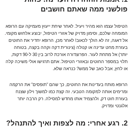
פולשני ממה שאתם חושבים
הטיפול עצמו הוא מהיר ויעיל. לאחר שיחת ייעוץ מעמיקה עם הרופא
המומחה שלכם, וסימון מדויק של אזורי הטיפול, יבוצע אלחוש מקומי.
אל דאגה, זה לא הולך לכאוב! לאחר מכן, הרופא יחדיר את החוטים
בעזרת מחט עדינה או קנולה (צינורית דקה וקהה בקצה, בטוחה
יותר) אל מתחת לעור. הפרוצדורה אורכת לרוב בין 30 ל-90 דקות,
תלוי במספר החוטים ובאזורי הטיפול. אתם תרגישו אולי משיכה קלה
או לחץ, אבל כאב של ממש? כנראה שלא.
הרופא מותח בעדינות את החוטים, כך שהם "תופסים" את הרקמה
ומרימים אותה למקומה הטבעי. זה קצת כמו למשוך וילון שצנח
בעזרת חוט דק, ולהצמיד אותו מחדש למסילה. רק הרבה יותר
אלגנטי ומדויק.
2. רגע אחרי: מה לצפות ואיך להתנהל?