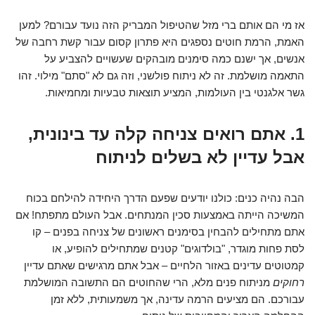
אז מי הם אותם ברי מזל שהטיפול המבריק הזה נועד עבורם? למען
האמת, הרמת חוטים נספגים היא פתרון קסום עבור קשת רחבה של
אנשים, אך ישנם כמה סימנים מובהקים שעשויים להצביע על
התאמה מושלמת. זה לא ניתוח פולשני, וזה גם לא "סתם" מילוי. זהו
גשר אלגנטי בין העולמות, המציע תוצאות טבעיות ומחמיאות.
1. אתם רואים צניחה קלה עד בינונית,
אבל עדיין לא בשלים לניתוח
הבה נהיה כנים: כולנו יודעים שפעם הדרך היחידה להילחם בכוח
המשיכה הייתה באמצעות סכין המנתחים. אבל העולם מתפתח! אם
אתם מתחילים להבחין בסימנים ראשונים של צניחה בפנים – קו
לסת פחות מוגדר, "בולדוגים" קטנים שמתחילים להופיע, או
קמטוטים עדינים באזור הלחיים – אבל אתם מרגישים שאתם עדיין
רחוקים
מניתוח פנים מלא, הרי שהחוטים הם התשובה המושלמת
עבורכם. הם מציעים הרמה עדינה, אך משמעותית, ללא זמן