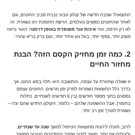
התוצאה? שכבה חדשה של קולגן טבעי נבנית סביב החוטים, וגם
לאחר שהחוטים נספגים ונעלמים, הרשת התומכת הזו נשארת. זה
לא רק הרמה, זוהי
איכות עור משופרת באופן דרמטי
: העור נראה
מוצק יותר, צפוף יותר, בעל גוון אחיד יותר, ועם ברק בריא וצעיר.
2. כמה זמן מחזיק הקסם הזה? הבנת
מחזור החיים
זו שאלה שחוזרת על עצמה, והתשובה היא: תלוי בסוג החוט, אך
בדרך כלל התוצאות נשמרות לפרק זמן מרשים. החוטים עצמם
נספגים בתוך מספר חודשים (בין 6 חודשים לשנתיים, כתלות
בחומר). אבל
ההשפעה שלהם
– כלומר, הקולגן החדש שהם יצרו –
נשארת לאורך זמן רב יותר.
לרוב, תוכלו ליהנות מתוצאות הטיפול למשך
שנה עד שנתיים
,
ולעיתים אף יותר. חשוב לזכור שקצב ההזדקנות הטבעי ממשיך,