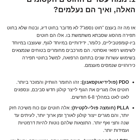
האלה, ואיך הם נעלמים?
אז מה זה בעצם "חוט נספג"? לא מדובר בחוט דיג, ובטח שלא בחוט
תפירה מהסוג שסבתא משתמשת בו. אלו הם חוטים
ביו-קומפטביליים, כלומר, ידידותיים במיוחד לגוף, שעוצבו במיוחד
לשימוש רפואי ואסתטי. הם מורכבים מחומרים בטוחים שנמצאים
בשימוש עשרות שנים בתחום הרפואה, למשל בחוטי תפירה
כירורגיים שנמסים מעצמם.
PDO (פולידיאוקסאנון):
זהו החומר הוותיק והמוכר ביותר.
חוטים אלו מגרים את הגוף לייצר קולגן חדש סביבם, ונספגים
לאט לאט במהלך 6-8 חודשים.
PLLA (חומצה פולי-לקטית):
אלה חוטים עם כוח משיכה חזק
יותר, והם מגרים ייצור קולגן לאורך זמן ארוך יותר, לעיתים עד
שנה וחצי ואף יותר. התוצאות שלהם נוטות להיות דרמטיות
ועמידות יותר.