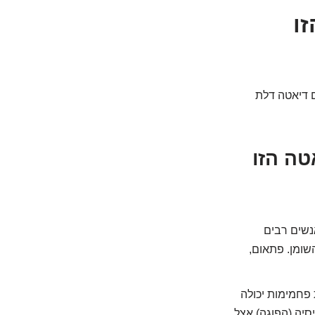
ו
ם דיאטה דלת
טה הזו
נשים רבים
שומן. פתאום,
פחמימות יכולה
סיה (הפוגה) אצל