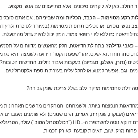
ור החלב. כאן לא לוקחים סיכונים, אלא מתייעצים עם אנשי מקצוע.
ת רקע מסוימות – הכבד, הכליות ומה שביניהם:
אם אתם סובלים מ
ב נפשי מסוים, או נוטלים תרופות מסוימות (במיוחד לסוכרת ולחץ דם
ל דיאטה כזו ללא ליווי רפואי צמוד. הנזק יכול להיות גדול מהתועלת.
 כאבי גדילה?
בתחילת הדיאטה, חלק מהאנשים מדווחים על תסמינים
ות, סחרחורות ואי-שקט. זהו "שפעת הקטו" הידועה לשמצה. היא נגרמ
ים (נתרן, אשלגן, מגנזיום) בעקבות איבוד נוזלים. החדשות הטובות? 
מים. וגם, אפשר למנוע או להקל עליה בעזרת תוספת אלקטרוליטים.
ה דלת פחמימות מזיקה ללב בגלל צריכת שומן גבוהה?
מהדאגות הנפוצות ביותר, ולשמחתנו, המחקרים מהשנים האחרונות מר
יאים
(אבוקדו, שמן זית, אגוזים, דגים שמנים) ולא שומנים מעובדים או 
פרופיל השומנים בדם דווקא נוטה להשתפר: ה-HDL ("הכולסטרול הטוב") עול