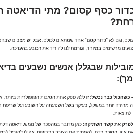
דור כסף קסום? מתי הדיאטה הז
רחת?
עולם, וגם לא "כדור קסם" אחד שמתאים לכולם. אבל יש מצבים שבה
עים מרשימים במיוחד, וגורמת לנו להוריד את הכובע בהערכה.
ובילות שבגללן אנשים נשבעים בדיא
מך):
 כשהכול כבר נכשל:
זו ללא ספק אחת הסיבות הפופולריות ביותר. א
דה מהירה יותר במשקל, בעיקר בשל השפעתה על השובע ועל שריפת ה
לתוצאות.
כאן מדובר במהפכה של ממש. דיאטה דלת 
 איזון הסוכר בדם, להפחית את הצורך בתרופות ואפילו להוביל לרמי