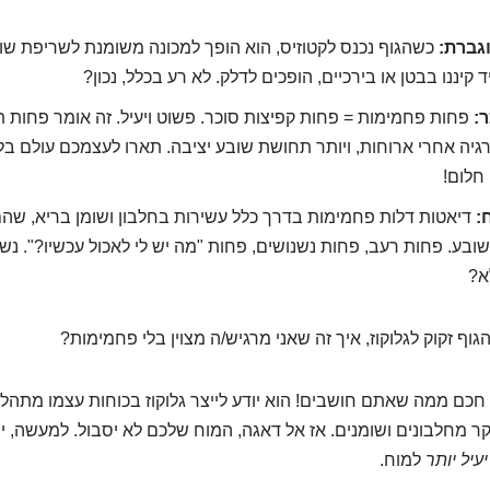
גברת:
כשהגוף נכנס לקטוזיס, הוא הופך למכונה משומנת לשריפת שו
קיננו בבטן או בירכיים, הופכים לדלק. לא רע בכלל, נכון?
ר:
פחות פחמימות = פחות קפיצות סוכר. פשוט ויעיל. זה אומר פחות 
גיה אחרי ארוחות, ויותר תחושת שובע יציבה. תארו לעצמכם עולם בלי
חלום!
:
דיאטות דלות פחמימות בדרך כלל עשירות בחלבון ושומן בריא, שה
בע. פחות רעב, פחות נשנושים, פחות "מה יש לי לאכול עכשיו?". נש
א?
גוף זקוק לגלוקוז, איך זה שאני מרגיש/ה מצוין בלי פחמימות?
חכם ממה שאתם חושבים! הוא יודע לייצר גלוקוז בכוחות עצמו מתהל
יקר מחלבונים ושומנים. אז אל דאגה, המוח שלכם לא יסבול. למעשה, י
יעיל יותר
למוח.