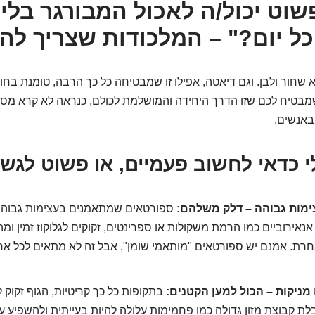
שוט יכול/ה לאכול המבורגר בלי
כל יום?" – המלכודות שצריך להכ
א שחור ולבן. וגם דיאטה, אפילו זו שמבטיחה כל כך הרבה, טומנת בחו
מבטיח לכם שזו הדרך היחידה והמושלמת לכולם, כנראה לא קרא מספ
 באנשים.
י כדאי לחשוב פעמיים, או פשוט לגשת
מות גבוהה – דלק משלהם:
ספורטאים שמתאמנים בעצימות גבוהה 
נאירוביים כמו הרמת משקולות או ספרינטים, זקוקים לגלוקוז זמין ומ
רת. אמנם יש ספורטאים "מותאמי שומן", אבל זה לא מתאים לכל א
 מניקות – הכול למען הקטנים:
בתקופות כל כך קריטיות, הגוף זקוק 
בלת קבוצת מזון גדולה כמו פחמימות עלולה להיות בעייתית ולהשפיע