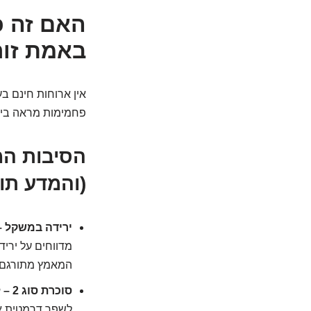
האם זה כ
באמת זו
אין ארוחות חינם ב
פחמימות מראה ביצו
הסיבות המ
(והמדע תו
ירידה במשקל –
מדווחים על ירי
המאמץ מתורגם 
סוכרת סוג 2 – לפרק את קשר השתיקה:
לשפר דרמטית את