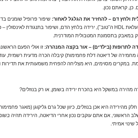
כן, קראתם נכון.
ת ולחץ דם – להחזיר את הגלגל לאחור:
שיפור פרופיל שומנים ב
טריגליצרידים, העלאת HDL ה"טוב"), ירידה בלחץ הדם, ושיפור בתנגודת לאינסו
ק במאבק בתסמונת המטבולית המודרנית.
ה לתרופות (בילדים) – אור בקצה המנהרה:
זו אולי הפעם הראשונ
 מחמירה של דיאטה דלת פחמימות) קיבלה הכרה מדעית רשמית, עוד
ת. במקרים מסוימים, היא מצליחה להפחית משמעותית את תדירות 
 מהירה במשקל היא בהכרח ירידה בשומן, או רק בנוזלים?
ק מהירידה היא אכן בנוזלים, כיוון שכל גרם גליקוגן (מאגר פחמימות 
ב הראשוני, אם אתם עוקבים נכון אחרי הדיאטה, הירידה תהיה
בשומן
שינוי אמיתי.