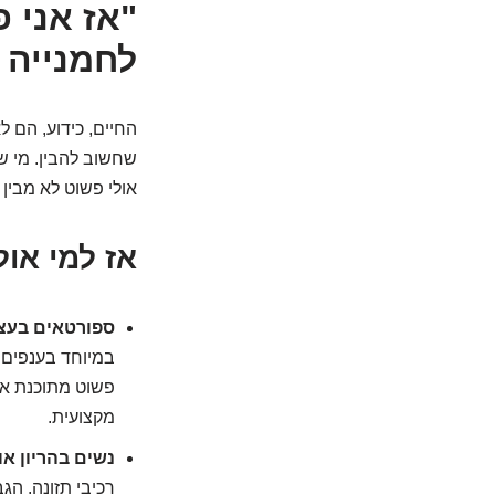
"אז אני פ
לחמנייה 
החיים, כידוע, הם ל
שחשוב להבין. מי ש
אולי פשוט לא מבין
אז למי אול
ספורטאים בעצי
במיוחד בענפים א
פשוט מתוכנת אח
מקצועית.
נשים בהריון או
רכיבי תזונה. הג