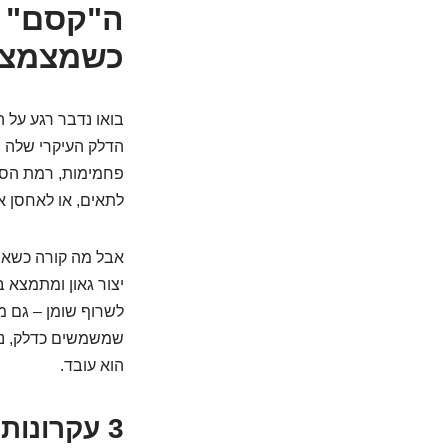
ה"קסם" 
כשמצמצמ
בואו נדבר רגע על 
הדלק העיקרי שלה ה
פחמימות, רמת הסוכ
לתאים, או לאחסן א
אבל מה קורה כשאנח
יצור גאון ומתמצא ב
לשרוף שומן – גם מה
שמשמשים כדלק, נ
הוא עובד.
3 עקרונות ברזל שמבדילים אותה משאר הטרנדים: