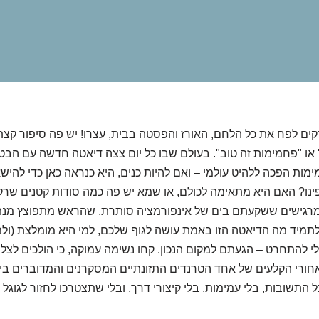
קים לפח את כל הלחם, האורז והפסטה בבית, עצרו! יש פה סיפור קצת
או "פחמימות זה טוב". בעולם שבו כל יום צצה דיאטה חדשה עם הבטח
ות הפכה ללהיט עולמי – ואם להיות כנים, היא כנראה כאן כדי להיש
ינו? האם היא מתאימה לכולם, או שמא יש פה כמה סודות קטנים שר
רגישים ששקעתם בים של אינפורמציה סותרת, שהראש מתפוצץ מנתו
תמיד מה הדיאטה הזו באמת עושה לגוף שלכם, למי היא מומלצת (ולמי
לי להתחרט – הגעתם למקום הנכון. קחו נשימה עמוקה, כי הולכים לצלו
ורי הקלעים של אחד הטרנדים התזונתיים המסקרנים והמדוברים ביות
 התשובות, בלי עמימות, בלי קיצורי דרך, ובלי שתצטרכו לחזור לגוגל