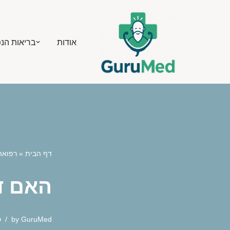
Skip
אודות
בריאות הנ
to
content
דף הבית
»
רפואה
האם ד
GuruMed
by
ס