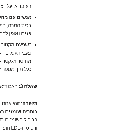
העובר או על ייצ
אנשים עם מחלו
בכיס המרה, במצ
פנים ואופן
להתחי
"שפעת הקטו" –
כאבי ראש, בחיל
מחוסר אלקטרוליט
כלל תוך מספר י
שאלה 3:
האם דיאט
תשובה:
זוהי אחת 
בוחרים
שומנים בר
ודפוס ה-LDL הופך פחות מזיק. שוב, האיכות קובעת, לא רק הכמות.