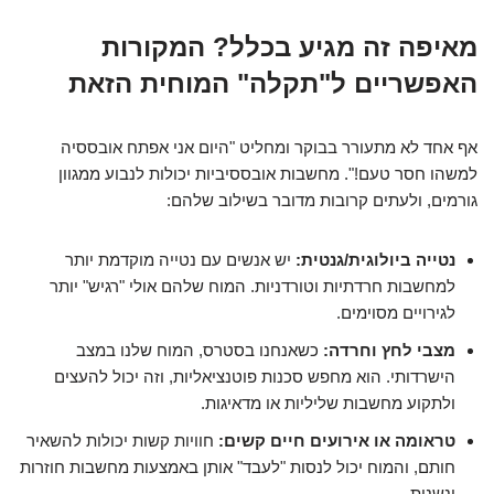
מאיפה זה מגיע בכלל? המקורות
האפשריים ל"תקלה" המוחית הזאת
אף אחד לא מתעורר בבוקר ומחליט "היום אני אפתח אובססיה
למשהו חסר טעם!". מחשבות אובססיביות יכולות לנבוע ממגוון
גורמים, ולעתים קרובות מדובר בשילוב שלהם:
נטייה ביולוגית/גנטית:
יש אנשים עם נטייה מוקדמת יותר
למחשבות חרדתיות וטורדניות. המוח שלהם אולי "רגיש" יותר
לגירויים מסוימים.
מצבי לחץ וחרדה:
כשאנחנו בסטרס, המוח שלנו במצב
הישרדותי. הוא מחפש סכנות פוטנציאליות, וזה יכול להעצים
ולתקוע מחשבות שליליות או מדאיגות.
טראומה או אירועים חיים קשים:
חוויות קשות יכולות להשאיר
חותם, והמוח יכול לנסות "לעבד" אותן באמצעות מחשבות חוזרות
ונשנות.