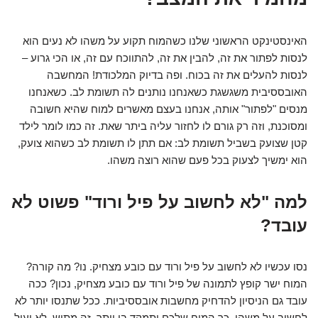
האינסטינקט הראשוני שלנו כשהמוח תקוע על משהו לא נעים הוא
לנסות לפתור את זה, להבין את זה, להתווכח עם זה, או הכי גרוע –
לנסות להעלים את זה בכוח. ופה בדיוק המלכודת! המחשבה
האובססיבית משגשגת כשאנחנו נותנים לה תשומת לב. כשאנחנו
מנסים "לפתור" אותה, אנחנו בעצם מאשרים למוח שהיא חשובה
ומסוכנת, וזה רק גורם לו לחזור עליה ביתר שאת. זה כמו לומר לילד
קטן שצועק בשביל תשומת לב: אם תתן לו תשומת לב כשהוא צועק,
הוא ימשיך לצעוק בכל פעם שהוא רוצה משהו.
למה "לא לחשוב על פיל ורוד" פשוט לא
עובד?
נסו עכשיו לא לחשוב על פיל ורוד עם כובע מצחיק. נו? מה קורה?
המוח ישר קופץ לתמונה של פיל ורוד עם כובע מצחיק, נכון? ככה
עובד גם הניסיון להדחיק מחשבות אובססיביות. ככל שתנסו יותר לא
לחשוב על משהו, כך המוח שלכם יתמקד בו יותר. זה מתיש, לא יעיל,