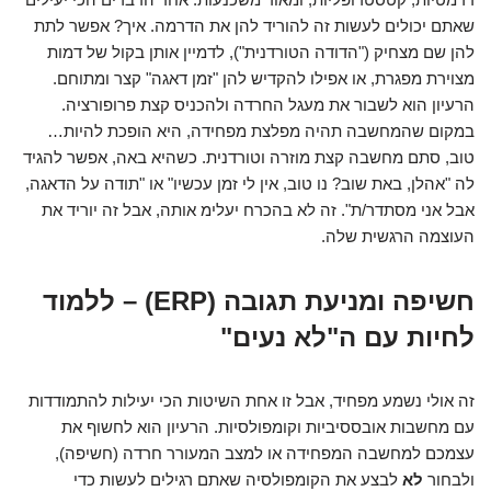
שאתם יכולים לעשות זה להוריד להן את הדרמה. איך? אפשר לתת
להן שם מצחיק ("הדודה הטורדנית"), לדמיין אותן בקול של דמות
מצוירת מפגרת, או אפילו להקדיש להן "זמן דאגה" קצר ומתוחם.
הרעיון הוא לשבור את מעגל החרדה ולהכניס קצת פרופורציה.
במקום שהמחשבה תהיה מפלצת מפחידה, היא הופכת להיות…
טוב, סתם מחשבה קצת מוזרה וטורדנית. כשהיא באה, אפשר להגיד
לה "אהלן, באת שוב? נו טוב, אין לי זמן עכשיו" או "תודה על הדאגה,
אבל אני מסתדר/ת". זה לא בהכרח יעלימ אותה, אבל זה יוריד את
העוצמה הרגשית שלה.
חשיפה ומניעת תגובה (ERP) – ללמוד
לחיות עם ה"לא נעים"
זה אולי נשמע מפחיד, אבל זו אחת השיטות הכי יעילות להתמודדות
עם מחשבות אובססיביות וקומפולסיות. הרעיון הוא לחשוף את
עצמכם למחשבה המפחידה או למצב המעורר חרדה (חשיפה),
ולבחור
לא
לבצע את הקומפולסיה שאתם רגילים לעשות כדי