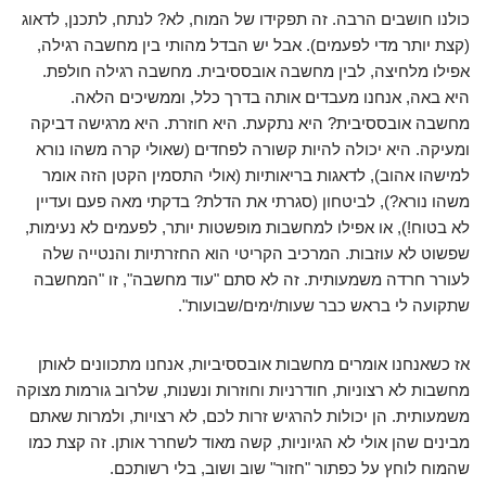
כולנו חושבים הרבה. זה תפקידו של המוח, לא? לנתח, לתכנן, לדאוג
(קצת יותר מדי לפעמים). אבל יש הבדל מהותי בין מחשבה רגילה,
אפילו מלחיצה, לבין מחשבה אובססיבית. מחשבה רגילה חולפת.
היא באה, אנחנו מעבדים אותה בדרך כלל, וממשיכים הלאה.
מחשבה אובססיבית? היא נתקעת. היא חוזרת. היא מרגישה דביקה
ומעיקה. היא יכולה להיות קשורה לפחדים (שאולי קרה משהו נורא
למישהו אהוב), לדאגות בריאותיות (אולי התסמין הקטן הזה אומר
משהו נורא?), לביטחון (סגרתי את הדלת? בדקתי מאה פעם ועדיין
לא בטוח!), או אפילו למחשבות מופשטות יותר, לפעמים לא נעימות,
שפשוט לא עוזבות. המרכיב הקריטי הוא החזרתיות והנטייה שלה
לעורר חרדה משמעותית. זה לא סתם "עוד מחשבה", זו "המחשבה
שתקועה לי בראש כבר שעות/ימים/שבועות".
אז כשאנחנו אומרים מחשבות אובססיביות, אנחנו מתכוונים לאותן
מחשבות לא רצוניות, חודרניות וחוזרות ונשנות, שלרוב גורמות מצוקה
משמעותית. הן יכולות להרגיש זרות לכם, לא רצויות, ולמרות שאתם
מבינים שהן אולי לא הגיוניות, קשה מאוד לשחרר אותן. זה קצת כמו
שהמוח לוחץ על כפתור "חזור" שוב ושוב, בלי רשותכם.