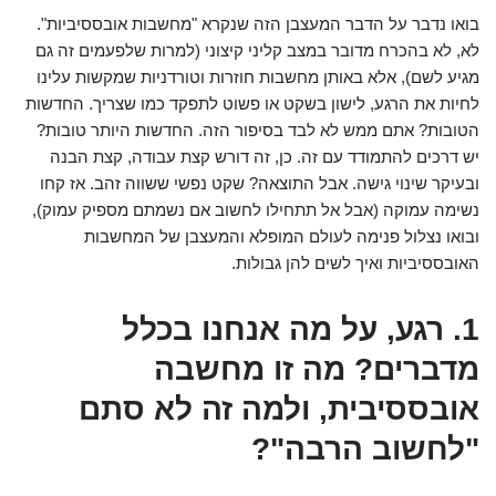
בואו נדבר על הדבר המעצבן הזה שנקרא "מחשבות אובססיביות".
לא, לא בהכרח מדובר במצב קליני קיצוני (למרות שלפעמים זה גם
מגיע לשם), אלא באותן מחשבות חוזרות וטורדניות שמקשות עלינו
לחיות את הרגע, לישון בשקט או פשוט לתפקד כמו שצריך. החדשות
הטובות? אתם ממש לא לבד בסיפור הזה. החדשות היותר טובות?
יש דרכים להתמודד עם זה. כן, זה דורש קצת עבודה, קצת הבנה
ובעיקר שינוי גישה. אבל התוצאה? שקט נפשי ששווה זהב. אז קחו
נשימה עמוקה (אבל אל תתחילו לחשוב אם נשמתם מספיק עמוק),
ובואו נצלול פנימה לעולם המופלא והמעצבן של המחשבות
האובססיביות ואיך לשים להן גבולות.
1. רגע, על מה אנחנו בכלל
מדברים? מה זו מחשבה
אובססיבית, ולמה זה לא סתם
"לחשוב הרבה"?