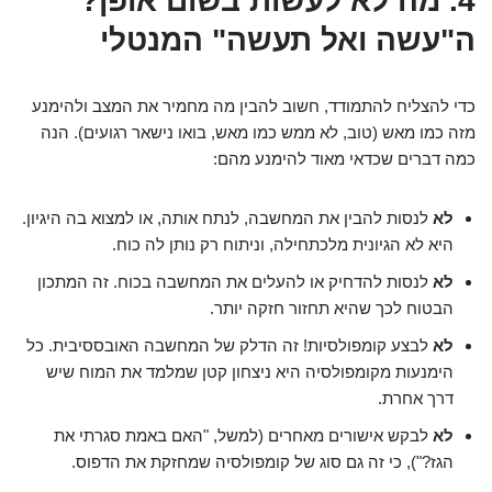
4. מה לא לעשות בשום אופן?
ה"עשה ואל תעשה" המנטלי
כדי להצליח להתמודד, חשוב להבין מה מחמיר את המצב ולהימנע
מזה כמו מאש (טוב, לא ממש כמו מאש, בואו נישאר רגועים). הנה
כמה דברים שכדאי מאוד להימנע מהם:
לא
לנסות להבין את המחשבה, לנתח אותה, או למצוא בה היגיון.
היא לא הגיונית מלכתחילה, וניתוח רק נותן לה כוח.
לא
לנסות להדחיק או להעלים את המחשבה בכוח. זה המתכון
הבטוח לכך שהיא תחזור חזקה יותר.
לא
לבצע קומפולסיות! זה הדלק של המחשבה האובססיבית. כל
הימנעות מקומפולסיה היא ניצחון קטן שמלמד את המוח שיש
דרך אחרת.
לא
לבקש אישורים מאחרים (למשל, "האם באמת סגרתי את
הגז?"), כי זה גם סוג של קומפולסיה שמחזקת את הדפוס.