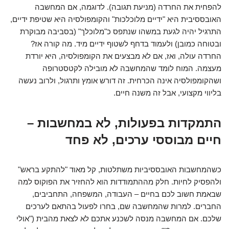
להפחית את החרדה (מניעת תגובה). לדוגמה, אם המחשבה
האובססיבית היא "ידיים מלוכלכות" והקומפולסיה היא שטיפת ידיים,
התרגיל יהיה לגעת במשהו שנתפס כ"מלוכלך" (בסביבה מבוקרת
ובטוחה כמובן) ולעמוד בדחף לשטוף ידיים מיד. מה קורה אז?
החרדה עולה, ואז, אם לא מבצעים את הקומפולסיה, היא יורדת
מעצמה. המוח לומד שהמחשבה לא מובילה לקטסטרופה
ושהקומפולסיה אינה הכרחית. זה דורש אומץ ותרגול, ולרוב נעשה
בליווי מקצועי, אבל זה משנה חיים.
התמקדות בפעולות, לא במחשבות –
חיים מבוססי ערכים, לא פחד
כשהמחשבות האובססיביות משתלטות, קל מאוד "להתקע בראש"
ולהפסיק לחיות. חלק מההתמודדות הוא להחזיר את הפוקוס למה
שבאמת חשוב לכם בחיים – העבודה, המשפחה, התחביבים,
החברים. למרות שהמחשבה שם, בחרו לפעול בהתאם לערכים
שלכם. אם המחשבה מנסה לשכנע אתכם לא לצאת מהבית ("אולי