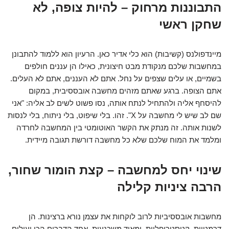
התבוננות מרחוק – להיות צופה, לא
שחקן ראשי
מיינדפולנס (קשיבות) הוא כלי אדיר כאן. הרעיון הוא ללמוד להתבונן
במחשבות שלכם מנקודת מבט חיצונית, כאילו הן עננים חולפים
בשמיים, או עלים שצפים על נחל. אתם לא העננים, אתם לא העלים.
אתם הצופה. ברגע שאתם מזהים מחשבה אובססיבית, במקום
להיסחף אליה ולהתחיל לנתח אותה, נסו פשוט לשים לב אליה: "אני
שם לב שיש לי מחשבה על X". זהו. בלי שיפוט, בלי ניתוח, בלי לנסות
לשנות אותה. זה מנתק את הקשר האוטומטי בין המחשבה לחרדה
ומלמד את המוח שלכם שלא כל מחשבה דורשת תגובה מיידית.
שינוי יחס למחשבה – קצת הומור שחור,
הרבה ציניות קלילה
מחשבות אובססיביות לרוב לוקחות את עצמן נורא ברצינות. הן
דרמטיות, קטסטרופליות, ומאוד משכנעות. אחד הדברים הכי יעילים