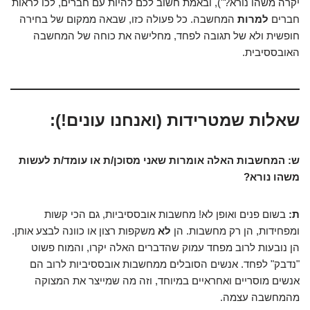
יקרה משהו נורא?"), ובאמת חשוב לכם להיות עם חברים, לכו לראות
חברים
למרות
המחשבה. כל פעולה כזו, שבאה ממקום של בחירה
חופשית ולא של תגובה לפחד, מחלישה את כוחה של המחשבה
האובססיבית.
שאלות שמטרידות (ואנחנו עונים!):
ש: המחשבות האלה אומרות שאני מסוכן/ת או עומד/ת לעשות
משהו נורא?
ת:
בשום פנים ואופן לא! מחשבות אובססיביות, גם הכי קשות
ומפחידות, הן רק מחשבות. הן
לא
משקפות רצון או כוונה לבצע אותן.
הן נובעות לרוב מפחד עמוק שהדברים האלה יקרו, והמוח פשוט
"נדבק" לפחד. אנשים הסובלים ממחשבות אובססיביות לרוב הם
אנשים מוסריים ואחראיים במיוחד, וזה מה שמייצר את המצוקה
מהמחשבה עצמה.