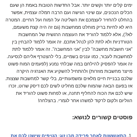
ימים קלים יותר וקשים יותר. אבל החדשות הטובות באמת הן שעם
הכלים הנכונים, עם שינוי הגישה ועם הרבה חמלה עצמית, אפשר
בהחלט להחזיר לעצמכם את השליטה על המוח ועל החיים. המטרה
היא לא לחיות בריק מוחלט ממחשבות (גם זה היה קצת משעמם,
לא?), אלא ללמוד להוריד את העוצמה הרגשית של המחשבות
הטורדניות ולא לתת להן לנהל אתכם. זה אומר ללמוד להבחין בין
"אני חושב/ת מחשבה" לבין "אני המחשבה". זה אומר ללמוד לתת
למחשבות לעבור, כמו עננים בשמיים, בלי להצטרף אליהם לנסיעה.
זה אומר להפסיק להילחם במה שבלתי נמנע (לפעמים המוח פשוט
מייצר מחשבות מוזרות) ולהתחיל להשקיע את האנרגיה היקרה
שלכם בבניית חיים מלאים ומשמעותיים, בלי קשר למחשבות שצצות.
אז בפעם הבאה שהמוח שלכם מחליט לשים לכם דיסק שרוט, זכרו
שיש לכם את הכוח להחליף תחנה, או לפחות פשוט להוריד את
הווליום ולקום לרקוד למשהו אחר לגמרי. בהצלחה!
פוסטים קשורים לנושא:
התאוששות לאחר פרידה מבן זוג: הטיפים שישנו לכם את