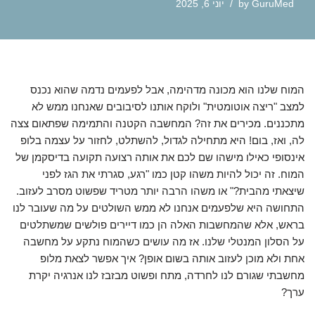
GuruMed
by
יוני 6, 2025
המוח שלנו הוא מכונה מדהימה, אבל לפעמים נדמה שהוא נכנס
למצב "ריצה אוטומטית" ולוקח אותנו לסיבובים שאנחנו ממש לא
מתכננים. מכירים את זה? המחשבה הקטנה והתמימה שפתאום צצה
לה, ואז, בום! היא מתחילה לגדול, להשתלט, לחזור על עצמה בלופ
אינסופי כאילו מישהו שם לכם את אותה רצועה תקועה בדיסקמן של
המוח. זה יכול להיות משהו קטן כמו "רגע, סגרתי את הגז לפני
שיצאתי מהבית?" או משהו הרבה יותר מטריד שפשוט מסרב לעזוב.
התחושה היא שלפעמים אנחנו לא ממש השולטים על מה שעובר לנו
בראש, אלא שהמחשבות האלה הן כמו דיירים פולשים שמשתלטים
על הסלון המנטלי שלנו. אז מה עושים כשהמוח נתקע על מחשבה
אחת ולא מוכן לעזוב אותה בשום אופן? איך אפשר לצאת מלופ
מחשבתי שגורם לנו לחרדה, מתח ופשוט מבזבז לנו אנרגיה יקרת
ערך?