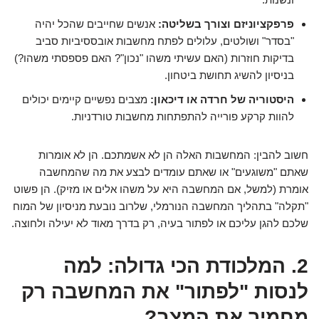
פרפקציוניזם וצורך בשליטה:
אנשים שחייבים שהכל יהיה
"בסדר" ושולטים, עלולים לפתח מחשבות אובססיביות סביב
בדיקות חוזרות (האם עשיתי משהו "נכון"? האם פספסתי משהו?)
בניסיון להשיג תחושת ביטחון.
היסטוריה של חרדה או דיכאון:
מצבים נפשיים קיימים יכולים
להוות קרקע פורייה להתפתחות מחשבות טורדניות.
חשוב להבין: המחשבות האלה הן לא אשמתכם. הן לא אומרות
שאתם "משוגעים" או שאתם עומדים לבצע את מה שהמחשבה
אומרת (למשל, אם המחשבה היא על משהו אלים או מזיק). הן פשוט
"תקלה" בתהליך המחשבה הנורמלי, שלרוב נובעת מניסיון של המוח
שלכם להגן עליכם או לפתור בעיה, רק בדרך מאוד לא יעילה ולחוצה.
2. המלכודת הכי גדולה: למה
לנסות "לפתור" את המחשבה רק
מחמיר את המצב?