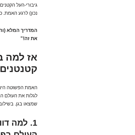
גיבורי-העל הקטנים 
נכון) לרגע האמת. 
המדריך המלא (והל
את זה!"
אז למה ב
קטנטנים
האמת הפשוטה היא ש
לגלות את העולם הי
שמצאו בגן. בשילוב 
1. למה דו
העולם בפה