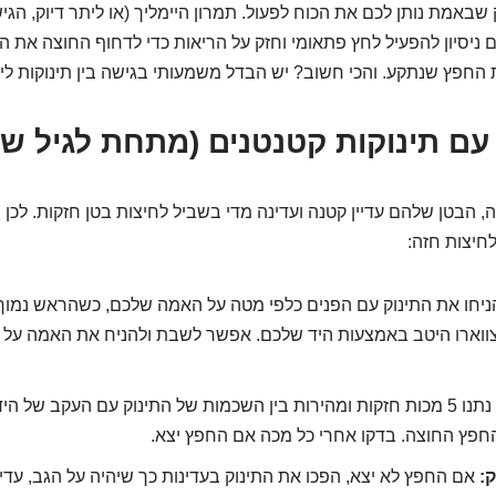
שבאמת נותן לכם את הכוח לפעול. תמרון היימליך (או ליתר דיוק, הגי
ם ניסיון להפעיל לחץ פתאומי וחזק על הריאות כדי לדחוף החוצה את ה
 החפץ שנתקע. והכי חשוב? יש הבדל משמעותי בגישה בין תינוקות לילד
עם תינוקות קטנטנים (מתחת לגיל ש
, הבטן שלהם עדיין קטנה ועדינה מדי בשביל לחיצות בטן חזקות. לכן 
חיצות חזה:
יחו את התינוק עם הפנים כלפי מטה על האמה שלכם, כשהראש נמוך 
ווארו היטב באמצעות היד שלכם. אפשר לשבת ולהניח את האמה על ה
נתנו 5 מכות חזקות ומהירות בין השכמות של התינוק עם העקב של ה
חפץ החוצה. בדקו אחרי כל מכה אם החפץ יצא.
:
אם החפץ לא יצא, הפכו את התינוק בעדינות כך שיהיה על הגב, עדי