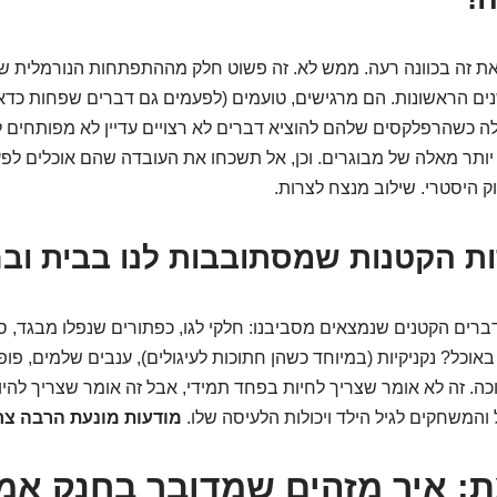
ת זה בכוונה רעה. ממש לא. זה פשוט חלק מההתפתחות הנורמלית של
שנים הראשונות. הם מרגישים, טועמים (לפעמים גם דברים שפחות כדאי
 כשהרפלקסים שלהם להוציא דברים לא רצויים עדיין לא מפותחים לג
יותר מאלה של מבוגרים. וכן, אל תשכחו את העובדה שהם אוכלים לפע
ק היסטרי. שילוב מנצח לצרות.
ברים הקטנים שנמצאים מסביבנו: חלקי לגו, כפתורים שנפלו מבגד, ס
 באוכל? נקניקיות (במיוחד כשהן חתוכות לעיגולים), ענבים שלמים, פופק
ה. זה לא אומר שצריך לחיות בפחד תמידי, אבל זה אומר שצריך להי
והמשחקים לגיל הילד ויכולות הלעיסה שלו.
מודעות מונעת הרבה צר
: איך מזהים שמדובר בחנק אמי