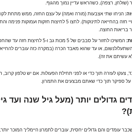
(שולחן, רצפה), כשהראש עדיין נמוך מהגוף.
ה:
הניחו שתי אצבעות (מורה ואמה) על עצם החזה, ממש מתחת לקו 
מיקום כמו בעיסויי חזה בהחייאה לתינוקות). לחצו 5 לחיצות חזקות ו
ר בריאות החוצה.
ת:
המשיכו לחזור על סבבים של 5 מכות גב ו-5 לחיצ
שתעל/לנשום, או עד שהוא מאבד הכרה (במקרה כזה עוברים להחייאה
א עשיתם את זה).
 צעקו לעזרה תוך כדי או לפני תחילת הפעולות. אם יש טלפון קרוב, 
ים גדולים יותר (מעל גיל שנה ועד גי
)?
בר עומדים והם גדולים יחסית, עוברים לתמרון היימליך המוכר יותר,