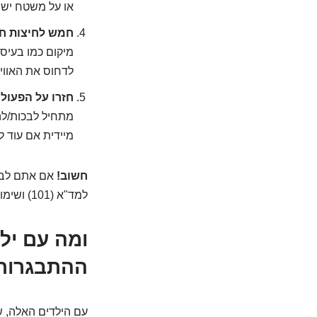
או על משטח ישר 
חמש לחיצות חז
לדחוס את האווי
חזרו על הפעולו
מתחיל לבכות/לה
מיידית אם עוד ל
חשוב!
אם אתם לבד,
למד"א (101) ושימו על ספיקר תוך כדי שאתם מבצעים את התמרון.
ומה עם ילד
ההתבגרות
עם הילדים האלה, שכ