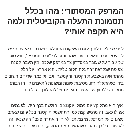
המרפק המסתורי: מהו בכלל
תסמונת התעלה הקוביטלית ולמה
היא תקפה אותי?
לפני שצוללים לתוך עולם השיקום המופלא, בואו נבין רגע עם מי יש
לנו עסק. עצב האולנר, או בשמו הפופולרי "עצב המרפק", הוא סוג
של גיבור-על שעובר במסדרון צר במרפק שלכם, מין תעלה קטנה
וצפופה שנקראת "התעלה הקוביטלית". הוא אחראי על חלק
מהתחושה באצבעות הקטנה והקמיצה, וגם על כמה שרירים חשובים
ביד. כשהתעלה הזו, מסיבות שונות ומשונות (ותאמינו לי, הן רבות),
מחליטה ללחוץ על העצב, הוא מתחיל להתלונן. בקול רם.
ואיך הוא מתלונן? עם נימול, עקצוצים, חולשה בכף היד, ולפעמים
אפילו כאב. זה מרגיש קצת כמו התחשמלות קטנה בכל פעם שאתם
נשענים על המרפק. מי מאיתנו לא חווה את זה פעם? רק שכאן, זה
לא עובר כל כך מהר. כשהמצב חמור מספיק, והטיפולים השמרניים