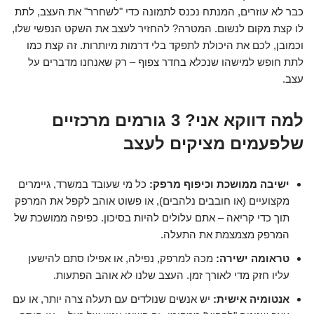
כבר לא עוזרים, המנתח נכנס לתמונה כדי "לשחרר" את העצב, לתת
לו קצת מקום לנשום. המטרה? להחזיר לעצב את השקט הנפשי שלו,
וכמובן, לכם את היכולת לתפקד בלי דרמות מיותרות. זה קצת כמו
לתת חופש למישהו שנכלא בחדר צפוף – רק שאנחנו מדברים על
עצב.
למה דווקא אני? 3 גורמים מרכזיים
שלפעמים מציקים לעצב
ישיבה ממושכת וכיפוף מרפק:
כל מי שעובד במשרד, גיימרים
מקצועיים (או חובבים נלהבים), או פשוט אוהב לקפל את המרפק
תוך כדי קריאה – אתם עלולים להיות בסיכון. כפיפה ממושכת של
המרפק מצמצמת את התעלה.
טראומה ישירה:
מכה למרפק, נפילה, או אפילו סתם להישען
עליו חזק מדי לאורך זמן. העצב שלנו לא אוהב הפתעות.
אנטומיה אישית:
יש אנשים שנולדים עם תעלה צרה יותר, או עם