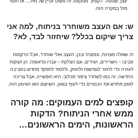
עצב שנוטה "לקפוץ" ממקומו. זה פשוט עניין של מזל… או חוסר
מזל במקרה הזה.
ש: אם העצב משוחרר בניתוח, למה אני
צריך שיקום בכלל? שיחזור לבד, לא?
ת: שאלה מצוינת, ונפוצה! ובכן, העצב אולי שוחרר, אבל הרקמות
סביבו – השרירים, הגידים, וגם הצלקת – עברו טראומה. הן זקוקות
לעזרה כדי לחזור לגמישות ולחוזק, וללמוד לתפקד מחדש בסביבה
החדשה. זה כמו לשחרר ציפור מכלוב: היא חופשייה, אבל צריכה
לאמן מחדש את הכנפיים כדי לעוף בגאון. השיקום הוא האימון הזה.
קופצים למים העמוקים: מה קורה
ממש אחרי הניתוח? הדקות
הראשונות, הימים הראשונים…