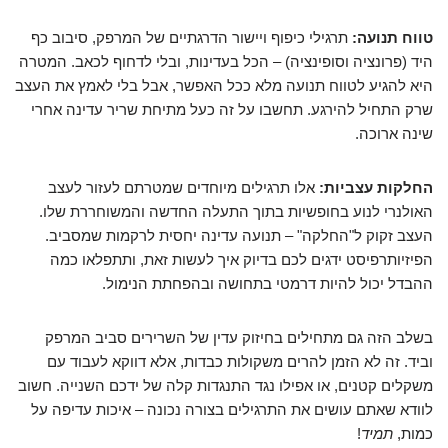
טווח תנועה:
תרגילי כיפוף ויישור הדרגתיים של המרפק, סיבוב כף
היד (פרונציה וסופינציה) – הכל בעדינות, ובלי לדחוף לכאב. המטרה
היא להגיע לטווח תנועה מלא ככל האפשר, אבל בלי לאמץ את העצב
שרק התחיל להירגע. תחשבו על זה כעל מתיחת שריר עדינה אחרי
שינה ארוכה.
החלקות עצביות:
אלו תרגילים מיוחדים שמטרתם לעזור לעצב
האולנרי לנוע בחופשיות בתוך התעלה החדשה והמשוחררת שלו.
העצב זקוק ל"החלקה" – תנועה עדינה יחסית לרקמות שמסביב.
הפיזיותרפיסט ידגים לכם בדיוק איך לעשות זאת, ותתפלאו כמה
ההבדל יכול להיות דרמטי בתחושה ובהפחתת הנימול.
בשלב הזה גם מתחילים בחיזוק עדין של השרירים סביב המרפק
וביד. זה לא הזמן להרים משקולות כבדות, אלא דווקא לעבוד עם
משקלים קטנים, או אפילו נגד התנגדות קלה של ידכם השנייה. חשוב
לוודא שאתם עושים את התרגילים בצורה נכונה – איכות עדיפה על
כמות,
תמיד
!