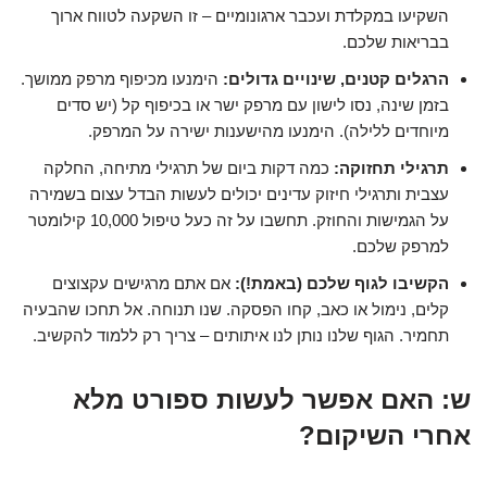
השקיעו במקלדת ועכבר ארגונומיים – זו השקעה לטווח ארוך
בבריאות שלכם.
הרגלים קטנים, שינויים גדולים:
הימנעו מכיפוף מרפק ממושך.
בזמן שינה, נסו לישון עם מרפק ישר או בכיפוף קל (יש סדים
מיוחדים ללילה). הימנעו מהישענות ישירה על המרפק.
תרגילי תחזוקה:
כמה דקות ביום של תרגילי מתיחה, החלקה
עצבית ותרגילי חיזוק עדינים יכולים לעשות הבדל עצום בשמירה
על הגמישות והחוזק. תחשבו על זה כעל טיפול 10,000 קילומטר
למרפק שלכם.
הקשיבו לגוף שלכם (באמת!):
אם אתם מרגישים עקצוצים
קלים, נימול או כאב, קחו הפסקה. שנו תנוחה. אל תחכו שהבעיה
תחמיר. הגוף שלנו נותן לנו איתותים – צריך רק ללמוד להקשיב.
ש: האם אפשר לעשות ספורט מלא
אחרי השיקום?