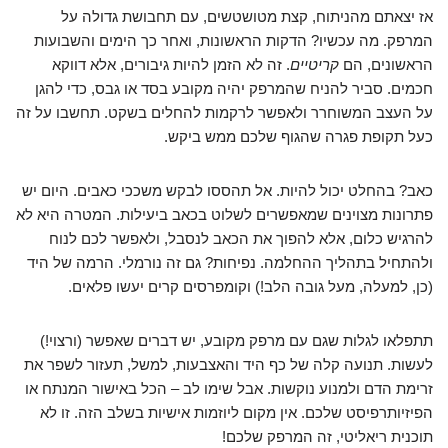
אז יצאתם מהניתוח, קצת מטושטשים, עם תחבושת גדולה על
המרפק. מה עכשיו? הדקות הראשונות, ואחר כך הימים והשבועות
הראשונים, הם
קריטיים
. זה לא הזמן להיות גיבורים, אלא דווקא
חכמים. סביר להניח שהמרפק יהיה מקובע בסד או גבס, כדי להגן
על העצב המשוחרר ולאפשר לרקמות להחלים בשקט. תחשבו על זה
כעל תקופת פגרה שהגוף שלכם ממש ביקש.
כאב? בהחלט יכול להיות. אל תהססו לבקש משככי כאבים. היום יש
פתרונות מצוינים שמאפשרים לשלוט בכאב ביעילות. המטרה היא לא
להרגיש כלום, אלא להפוך את הכאב לנסבל, ולאפשר לכם לנוח
ולהתחיל בתהליך ההחלמה. נפיחות? גם זה נורמלי. הרמה של היד
(כן, למעלה, מעל גובה הלב!) וקומפרסים קרים יעשו פלאים.
תתפלאו לגלות שגם עם מרפק מקובע, יש דברים שאפשר (ורצוי!)
לעשות. תנועה קלה של כף היד והאצבעות, למשל, תעזור לשפר את
זרימת הדם ולמנוע נוקשות. אבל שימו לב – הכל באישור המנתח או
הפיזיותרפיסט שלכם. אין מקום ליוזמות אישיות בשלב הזה. זו לא
תוכנית ריאליטי, זה המרפק שלכם!