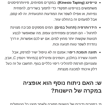
טייפינג (Kinesio Taping):
במקרים מסוימים, פיזיותרפיסטים
משתמשים בטייפינג תפקודי כדי לתמוך בשרירים, להפחית
נפיחות, או אפילו לשפר את המודעות התנועתית. זה לא קסם,
אבל לפעמים זה בהחלט עוזר.
הידרותרפיה (תרגול במים):
המים מספקים סביבה מצוינת
לתרגול – הם תומכים ומפחיתים עומס, מה שמאפשר לבצע
תנועות שקשות יותר מחוץ למים. אם יש לכם אפשרות, זו דרך
נהדרת לשפר טווח תנועה וכוח.
תזונה תומכת ריפוי:
אמנם זה לא טיפול ישיר למרפק, אבל
תזונה עשירה בחלבון, ויטמינים ומינרלים (במיוחד ויטמין C, אבץ,
ומגנזיום) תורמת לתהליכי ריפוי כלליים בגוף. תחשבו על זה כעל
דלק איכותי למכונה מנצחת.
ש: האם ניתוח נוסף הוא אופציה
במקרה של הישנות?
ת: במקרים נדירים של הישנות חמורה ולאחר מיצוי כל הטיפולים