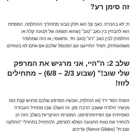
זה סימן רע?
ת: לא בהכרח. כאב קל הוא חלק טבעי מתהליך ההחלמה. המפתח
הוא להבחין בין כאב "טוב" (שהוא תוצאה של תנועה קלה או
החלמה) לבין כאב "רע" (כאב חד, פתאומי, או כזה שמחמיר
משמעותית).
תמיד התייעצו עם המטפל שלכם
אם אתם לא בטוחים.
שלב 2: ה"היי, אני מרגיש את המרפק
שלי שוב!" (שבוע 2/3 – 6/8) – מתחילים
לזוז!
הופה! הסד ירד (או הוחלף), ועכשיו המרפק שלכם מרגיש קצת כמו
מכשיר חלודה ששכב הרבה זמן. זה השלב שבו מתחיל העבודה
האמיתית עם הפיזיותרפיסט. המטרות העיקריות בשלב הזה הן
להחזיר את טווח התנועה המלא למרפק, ולהתחיל בתרגילי "החלקה
עצבית" (Nerve Glides) עדינים.