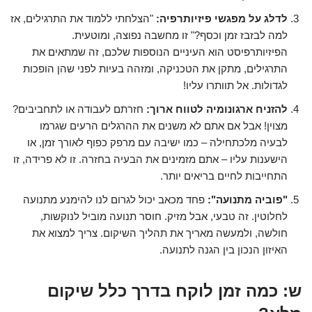
לדלג על מפגשי פיזיותרפיה:
"הצלחתי ללמוד את התרגילים, אז
למה לבזבז זמן וכסף?" זו מחשבה נפוצה, ומוטעית.
הפיזיותרפיסט הוא העיניים הנוספות שלכם, זה שמתאים את
התרגילים, מתקן את הטכניקה, ומזהה בעיות לפני שהן הופכות
לגדולות. אל תוותרו עליו!
להזניח ארגונומיה לטווח ארוך:
חזרתם לעבודה או לתחביבים?
מצוין! אבל אם אתם לא משנים את ההרגלים הרעים שגרמו
לבעיה מלכתחילה – כמו ישיבה עם מרפק כפוף לאורך זמן, או
הישענות עליו – אתם מזמינים את הבעיה בחזרה. זו לא פרידה, זו
התחייבות לחיים בריאים יותר.
"פוביה מתנועה":
פחד מכאב יכול לגרום לנו להימנע מתנועה
לחלוטין. זה טבעי, אבל מזיק. חוסר תנועה מוביל לנוקשות,
חולשה, ולמעשה מאריך את תהליך השיקום. צריך למצוא את
האיזון הנכון בין הגנה לתנועה.
ש: כמה זמן לוקח בדרך כלל שיקום