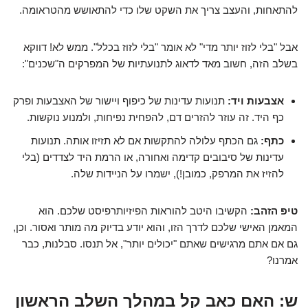
להתאחות, והעצב צריך את השקט שלו כדי להתאושש מהטראומה.
אבל "בלי לזוז יותר מדי" לא אומר "בלי לזוז בכלל". ממש לא! דווקא
בשלב הזה, חשוב מאד לדאוג לתנועתיות של המפרקים ה"שכנים":
אצבעות ויד:
תנועות עדינות של כיפוף ויישור של האצבעות ופרק
כף היד. זה עוזר להזרים דם, להפחית נפיחות, ולמנוע נוקשות.
כתף:
גם הכתף עלולה להתקשות אם לא תזיזו אותה. תנועות
עדינות של סיבובים קדימה ואחורה, או הרמת היד לצדדים (בלי
להזיז את המרפק, כמובן!), ישמרו על הניידות שלה.
טיפ הזהב:
הקשיבו היטב להוראות הפיזיותרפיסט שלכם. הוא
המאמן האישי שלכם לדרך הזו, והוא יודע בדיוק מה מותר ואסור. וכן,
גם אם אתם מרגישים שאתם "יכולים יותר", אל תנסו. סבלנות, כבר
אמרנו?
ש: האם כאב קל במהלך השלב הראשון