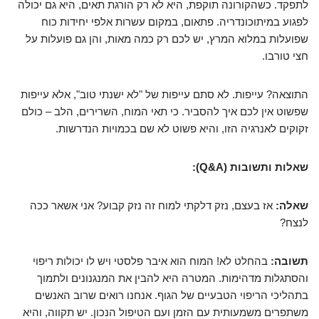
לתפקד. כשהקורונה תוקפת, היא לא רק הורגת תאים, היא גם יכולה
לפגוע במיתוכונדריה. פתאום, במקום עשרות אלפי יחידות כוח
שפועלות במלוא המרץ, יש לכם רק כמה מאות, והן גם פועלות על
חצי טורבו.
התוצאה? עייפות. לא סתם עייפות של "לא ישנתי טוב", אלא עייפות
שפשוט אין לכם איך להסביר. כי תאי המוח, השרירים, הלב – כולם
זקוקים לאנרגיה הזו, והיא פשוט לא שם בכמויות הנדרשות.
שאלות ותשובות (Q&A):
שאלה:
אז בעצם, נזק דלקתי למוח זה נזק קבוע? אני אשאר ככה
לנצח?
תשובה:
בהחלט לא! המוח הוא איבר פלסטי ויש לו יכולות ריפוי
והסתגלות מדהימות. המטרה היא להבין את המנגנונים ולתמוך
בתהליכי הריפוי הטבעיים של הגוף. אנחנו רואים שרוב האנשים
משתפרים משמעותית עם הזמן ועם הטיפול הנכון. יש תקווה, והיא