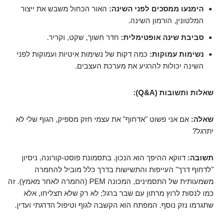
הימנעו ממסכים לפני השינה:
האור הכחול משבש את ייצור
המלטונין, הורמון השינה.
סביבת שינה אופטימלית:
חדר חשוך, שקט, וקריר.
נשימות עמוקות:
כמה דקות של נשימות איטיות ועמוקות לפני
השינה יכולות להרגיע את מערכת העצבים.
שאלות ותשובות (Q&A):
שאלה:
אם אני פשוט "אדחוף" את עצמי חזק מספיק, הגוף שלי לא
יתרגל?
תשובה:
דווקא ההיפך הוא הנכון. בתסמונת פוסט-קורונה, ניסיון
"לדחוף דרך" העייפות והתשישות בדרך כלל מוביל להחמרה
משמעותית של התסמינים, המכונה PEM (החמרה לאחר מאמץ). זה
כמו לנסות לרוץ מרתון עם שבר ברגל; לא רק שלא תצליחו, אלא
שתגרמו נזק נוסף. המפתח הוא הקשבה לגוף וטיפול הדרגתי ועדין.