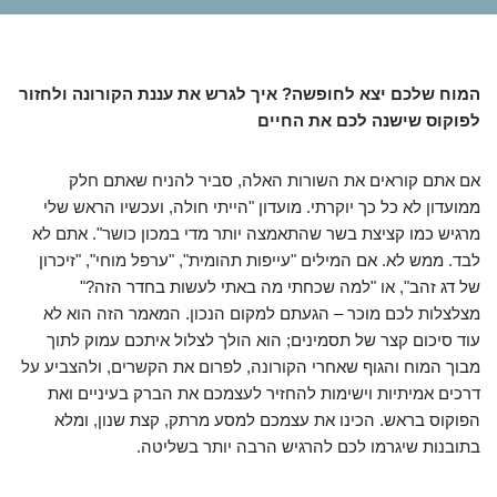
המוח שלכם יצא לחופשה? איך לגרש את עננת הקורונה ולחזור
לפוקוס שישנה לכם את החיים
אם אתם קוראים את השורות האלה, סביר להניח שאתם חלק
ממועדון לא כל כך יוקרתי. מועדון "הייתי חולה, ועכשיו הראש שלי
מרגיש כמו קציצת בשר שהתאמצה יותר מדי במכון כושר". אתם לא
לבד. ממש לא. אם המילים "עייפות תהומית", "ערפל מוחי", "זיכרון
של דג זהב", או "למה שכחתי מה באתי לעשות בחדר הזה?"
מצלצלות לכם מוכר – הגעתם למקום הנכון. המאמר הזה הוא לא
עוד סיכום קצר של תסמינים; הוא הולך לצלול איתכם עמוק לתוך
מבוך המוח והגוף שאחרי הקורונה, לפרום את הקשרים, ולהצביע על
דרכים אמיתיות וישימות להחזיר לעצמכם את הברק בעיניים ואת
הפוקוס בראש. הכינו את עצמכם למסע מרתק, קצת שנון, ומלא
בתובנות שיגרמו לכם להרגיש הרבה יותר בשליטה.