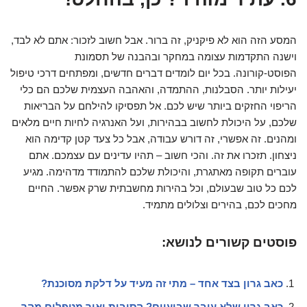
המסע הזה הוא לא פיקניק, זה ברור. אבל חשוב לזכור: אתם לא לבד,
וישנה התקדמות עצומה במחקר ובהבנה של תסמונת
הפוסט-קורונה. בכל יום לומדים דברים חדשים, ומפתחים דרכי טיפול
יעילות יותר. הסבלנות, ההתמדה, והאהבה העצמית שלכם הם כלי
הריפוי החזקים ביותר שיש לכם. אל תפסיקו להילחם על הבריאות
שלכם, על היכולת לחשוב בבהירות, ועל האנרגיה לחיות חיים מלאים
ומהנים. זה אפשרי, זה דורש עבודה, אבל כל צעד קטן קדימה הוא
ניצחון. תזכרו את זה. והכי חשוב – תהיו עדינים עם עצמכם. אתם
עוברים תקופה מאתגרת, והיכולת שלכם להתמודד מדהימה. מגיע
לכם כל טוב שבעולם, וכל בהירות מחשבתית שרק אפשר. החיים
מחכים לכם, בהירים וצלולים מתמיד.
פוסטים קשורים לנושא:
כאב גרון בצד אחד – מתי זה מעיד על דלקת מסוכנת?
כאב גרון שלא עובר שבועיים? הסיבות ואיך מטפלים מהר