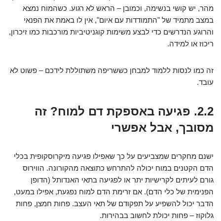
מהר, יש קושי בנשימה, וכמובן – הראש לא רגוע. כשהמוח נמצא
במצב מתמיד של "התמודדות עם איום", אין לו באמת את הפנאי
והרוגע הנדרשים כדי לבצע משימות קוגניטיביות מורכבות כמו זיכרון,
ריכוז או למידה.
זה כמו לנסות ללמוד למבחן כששריפה משתוללת לידכם – פשוט לא
עובד.
2.2. פגיעה באספקת דם למוח? זה
מסובך, אבל אפשרי
ישנם מחקרים שמצביעים על כך שאפילו פגיעה מיקרוסקופית בכלי
הדם הקטנים במוח יכולה להתרחש כתוצאה מהקורונה. הווירוס
גורם לעיתים לקרישיות יתר או לפגיעה בתאי האנדותל (הדופן
הפנימית של כלי הדם). אם זרימת הדם למוח נפגעת, אפילו במעט,
הדבר יכול להשפיע על תפקודם של תאי העצב. פחות חמצן, פחות
גלוקוז – פחות יכולת לחשוב בבהירות.