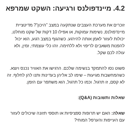
4.2. מיינדפולנס ורגיעה: השקט שמרפא
זוכרים את מערכת העצבים שנתקעה במצב "היכון"? מדיטציית
מיינדפולנס, נשימות עמוקות, או אפילו 10 דקות של שקט מוחלט,
יכולות לעזור לאמן אותה להירגע. כשהגוף במצב רגוע, הוא יכול
להפנות משאבים לריפוי ולא ללחימה. זהו כלי עוצמתי, זמין, ולא
עולה לכם שקל.
פשוט נסו להתמקד בנשימה שלכם. הרגישו את האוויר נכנס ויוצא.
כשהמחשבות מגיעות – שימו לב אליהן בעדינות ותנו להן לחלוף. זה
לא קסם, זו תרגול. וכמו כל תרגול, הוא משתפר עם הזמן.
שאלות ותשובות (Q&A):
שאלה:
האם יש תרופות ספציפיות או תוספי תזונה שיכולים לעזור
עם העייפות והערפל המוחי?