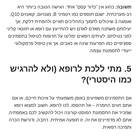
תשובה:
כרגע אין "כדור קסם" אחד. הגישה הטובה ביותר היא
רב-מערכתית. ישנם תוספים כמו ויטמיני B, מגנזיום, קואנזים Q10,
ואומגה 3 שיכולים לתמוך בתהליכים תאיים ולהפחית דלקת, אך
יעילותם משתנה מאדם לאדם ויש להתייעץ עם רופא או תזונאי קליני
לפני נטילתם. לעיתים רופאים ימליצו על תרופות לטיפול בתסמינים
ספציפיים כמו הפרעות שינה או כאבים, אך אין טיפול פרמקולוגי
ייעודי לתסמונת עצמה.
5. מתי ללכת לרופא (ולא להרגיש
כמו היסטרי)?
אם התסמינים משפיעים באופן משמעותי על איכות חייכם, או אם
אתם חווים החמרה – אל תהססו. לכו לרופא. חשוב למצוא רופא
שמכיר את התסמונת הפוסט-קורונה ויכול להקשיב לכם באמפתיה.
אתם לא מדמיינים את זה. זו תופעה אמיתית, רחבה, ודורשת הכרה
ותמיכה רפואית.