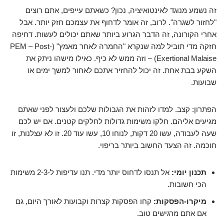
זה נשמע מנוגד לאינטואיציה, נכון? כשאתם עייפים, אתם רוצים
"לחזור לשגרה". לרוב, זה אומר לדחוף את עצמכם חזק יותר. אבל
אחרי הקורונה, זה הדבר הגרוע ביותר שאתם יכולים לעשות. דחיפה
חזקה מדי תוביל למה שנקרא "החמרה לאחר מאמץ" (PEM – Post-
Exertional Malaise) – וזה ממש לא כיף. כאילו מישהו ניתק את
השקע בבת אחת. זה יכול להחזיר אתכם לאחור למשך ימים או
שבועות.
הפתרון: קצב. למדו לזהות את הגבולות שלכם ולעצור לפני שאתם
מגיעים אליהם. חלקו משימות גדולות לחלקים קטנים. אם יש לכם
שעה לעבודה, עשו 20 דקות, לנוחו 10, עשו עוד 20. זו לא עצלנות, זו
חוכמה. זה הצעד החשוב ביותר בריפוי.
תכנון יומי:
אל תנסו לדחוס יותר מדי. תנו עדיפות ל-2-3 משימות
הכי חשובות.
מיקרו-הפסקות:
קחו הפסקות קצרות וקבועות לאורך היום, גם
אם אתם מרגישים טוב.