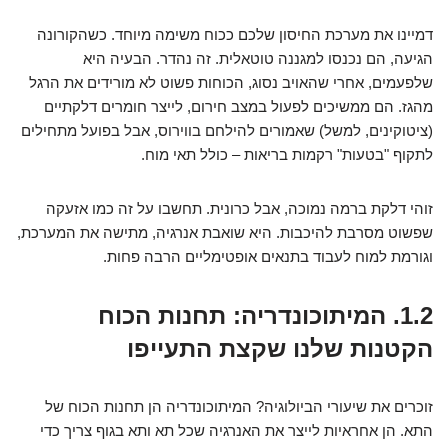
דמיינו את מערכת החיסון שלכם ככוח משימה מיוחד. כשהקורונה
הגיעה, הם נכנסו למגננה טוטאלית. זה נהדר. הבעיה היא
שלפעמים, אחרי שהאויב נסוג, הכוחות פשוט לא מורידים את הרגל
מהגז. הם ממשיכים לפעול במצב חירום, לייצר חומרים דלקתיים
(ציטוקינים, למשל) שאמורים להילחם בווירוס, אבל בפועל מתחילים
לתקוף "בטעות" רקמות בריאות – כולל תאי מוח.
זוהי דלקת ברמה נמוכה, אבל כרונית. תחשבו על זה כמו אזעקה
שפשוט מסרבת להיכבות. היא שואבת אנרגיה, מתישה את המערכת,
וגורמת למוח לעבוד בתנאים אופטימליים הרבה פחות.
1.2. המיתוכונדריה: תחנות הכוח
הקטנות שלנו שקצת התעייפו
זוכרים את שיעורי הביולוגיה? המיתוכונדריה הן תחנות הכוח של
התא. הן אחראיות לייצר את האנרגיה שכל תא ותא בגוף צריך כדי