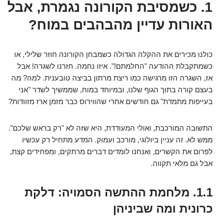
1. כשמסיבת הקורונה נגמרת, אבל
האורות עדיין מהבהבים במוח?
כולנו מכירים את ההקלה הגדולה כשמבחן הקורונה חוזר שלילי, או
כשמתקבלת ההודעה "החלמתם!". איזו נחמה. חזרנו לשגרה! אבל
אז, השגרה הזו מרגישה כמו ריצת מרתון בביצה טובענית. למה? מה
בעצם קורה בתוך הגוף שלנו, ובמיוחד במוח, שממשיך לשדר "אני
בעייפות מתמדת" גם חודשים אחרי שהווירוס כבר מזמן ארז מזוודות?
התשובה המורכבת, ואולי המעודדת, היא שזה לא "רק בראש שלכם".
ממש לא. זה עניין ביולוגי, מורכב ועמוק. המדע מתחיל רק עכשיו
לפרום את הקשרים, ואנחנו לומדים דברים מרתקים, ומפחידים קצת,
אבל גם מלאי תקווה.
1.1. מלחמת ההתשה הסמויה: דלקת
כרונית ומה שביניהן