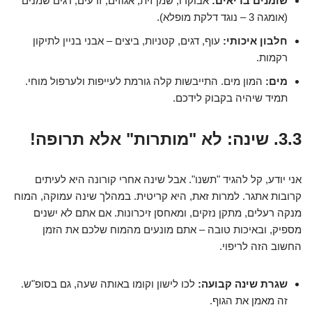
שומנים בריאים:
אבוקדו, שמן זית, אגוזים, זרעים, דגים שמנים
(אומגה 3 – נוגד דלקת מופלא).
חלבון איכותי:
עוף, דגים, קטניות, ביצים – אבני בניין לתיקון
רקמות.
מים:
המון מים. התייבשות קלה גורמת לעייפות ולערפול מוחי.
תמיד שיהיה בקבוק לידכם.
3.3. שינה: לא "מותרות" אלא תרופה!
אני יודע, קל להגיד "תשנו". אבל שינה אחרי קורונה היא לעיתים
קרובות אתגר. למרות זאת, היא קריטית. במהלך שינה עמוקה, המוח
מנקה רעלים, מתקן נזקים, ומאחסן זיכרונות. אם אתם לא ישנים
מספיק, ובאיכות טובה – אתם מונעים מהמוח שלכם את הזמן
החשוב הזה לריפוי.
שגרת שינה קבועה:
לכו לישון וקומו באותה שעה, גם בסופ"ש.
זה מאמן את הגוף.