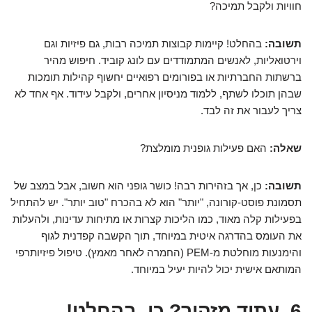
חוויות ולקבל תמיכה?
תשובה:
בהחלט! קיימות קבוצות תמיכה רבות, גם פיזיות וגם
וירטואליות, לאנשים המתמודדים עם לונג קוביד. חיפוש מהיר
ברשתות החברתיות או בפורומים רפואיים יחשוף קהילות תומכות
שבהן תוכלו לשתף, ללמוד מניסיון אחרים, ולקבל עידוד. אף אחד לא
צריך לעבור את זה לבד.
שאלה:
האם פעילות גופנית מומלצת?
תשובה:
כן, אך בזהירות רבה! כושר גופני הוא חשוב, אבל במצב של
תסמונת פוסט-קורונה, "יותר" הוא לא בהכרח "טוב יותר". יש להתחיל
בפעילות קלה מאוד, כמו הליכות קצרות או מתיחות עדינות, ולהעלות
את העומס בהדרגה איטית במיוחד, תוך הקשבה קפדנית לגוף
והימנעות מוחלטת מ-PEM (החמרה לאחר מאמץ). טיפול פיזיותרפי
המותאם אישית יכול להיות יעיל במיוחד.
6. עתיד מזהיר? כן, בהחלט!