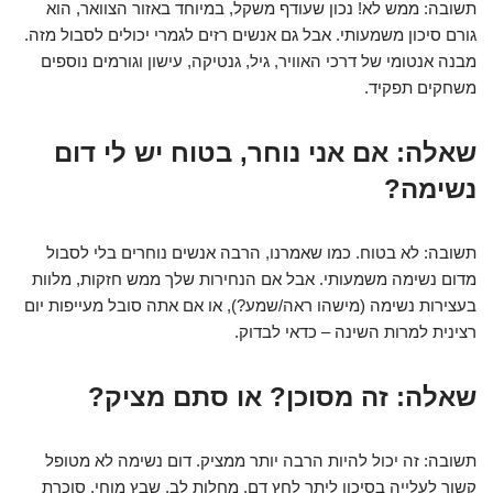
תשובה: ממש לא! נכון שעודף משקל, במיוחד באזור הצוואר, הוא
גורם סיכון משמעותי. אבל גם אנשים רזים לגמרי יכולים לסבול מזה.
מבנה אנטומי של דרכי האוויר, גיל, גנטיקה, עישון וגורמים נוספים
משחקים תפקיד.
שאלה: אם אני נוחר, בטוח יש לי דום
נשימה?
תשובה: לא בטוח. כמו שאמרנו, הרבה אנשים נוחרים בלי לסבול
מדום נשימה משמעותי. אבל אם הנחירות שלך ממש חזקות, מלוות
בעצירות נשימה (מישהו ראה/שמע?), או אם אתה סובל מעייפות יום
רצינית למרות השינה – כדאי לבדוק.
שאלה: זה מסוכן? או סתם מציק?
תשובה: זה יכול להיות הרבה יותר ממציק. דום נשימה לא מטופל
קשור לעלייה בסיכון ליתר לחץ דם, מחלות לב, שבץ מוחי, סוכרת