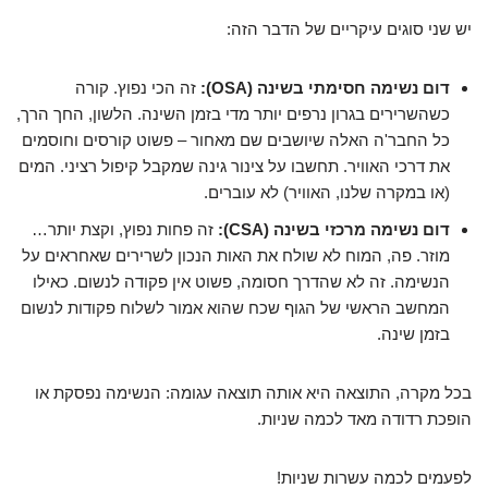
יש שני סוגים עיקריים של הדבר הזה:
דום נשימה חסימתי בשינה (OSA):
זה הכי נפוץ. קורה
כשהשרירים בגרון נרפים יותר מדי בזמן השינה. הלשון, החך הרך,
כל החבר'ה האלה שיושבים שם מאחור – פשוט קורסים וחוסמים
את דרכי האוויר. תחשבו על צינור גינה שמקבל קיפול רציני. המים
(או במקרה שלנו, האוויר) לא עוברים.
דום נשימה מרכזי בשינה (CSA):
זה פחות נפוץ, וקצת יותר…
מוזר. פה, המוח לא שולח את האות הנכון לשרירים שאחראים על
הנשימה. זה לא שהדרך חסומה, פשוט אין פקודה לנשום. כאילו
המחשב הראשי של הגוף שכח שהוא אמור לשלוח פקודות לנשום
בזמן שינה.
בכל מקרה, התוצאה היא אותה תוצאה עגומה: הנשימה נפסקת או
הופכת רדודה מאד לכמה שניות.
לפעמים לכמה עשרות שניות!