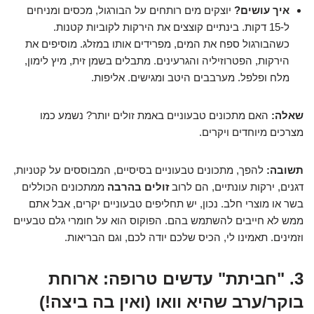
איך עושים?
יוצקים מים רותחים על הבורגול, מכסים ומניחים
ל-15 דקות. בינתיים קוצצים את הירקות לקוביות קטנות.
כשהבורגול ספח את המים, מפרידים אותו במזלג. מוסיפים את
הירקות, הפטרוזיליה והגרעינים. מתבלים בשמן זית, מיץ לימון,
מלח ופלפל. מערבבים היטב ומגישים. אליפות.
שאלה:
האם מתכונים טבעוניים באמת זולים יותר? נשמע כמו
מצרכים מיוחדים ויקרים.
תשובה:
להפך, מתכונים טבעוניים בסיסיים, המבוססים על קטניות,
דגנים, ירקות עונתיים, הם לרוב
זולים בהרבה
ממתכונים הכוללים
בשר או מוצרי חלב. נכון, יש תחליפים טבעוניים יקרים, אבל אתם
ממש לא חייבים להשתמש בהם. הפוקוס הוא על חומרי גלם טבעיים
וזמינים. תאמינו לי, הכיס שלכם יודה לכם, וגם הבריאות.
3. "חביתת" עדשים טרופה: ארוחת
בוקר/ערב שהיא וואו (ואין בה ביצה!)