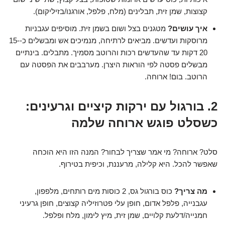
קצוצות, שמן זית, תבלינים (מלח, פלפל, אורגנו/בזיליקום).
איך עושים?
מטגנים בצל ושום בשמן זית. מוסיפים עגבניות
מרוסקות ועדשים. מביאים לרתיחה, מנמיכים אש ומבשלים כ-15-
20 דקות עד שהעדשים רכות והרוטב מסמיך. מתבלים. בינתיים
מבשלים פסטה לפי הוראות היצרן. מערבבים את הפסטה עם
הרוטב. בום! ארוחה.
2. בורגול עם ירקות קיציים וגרעינים:
כשסלט פוגש ארוחה שלמה
סלט? ארוחה? מי אמר שצריך לבחור? המנה הזו היא הוכחה
שאפשר להכל. היא קלילה, מרעננת, וכיפית בטירוף.
מה צריך?
כוס בורגול גס, 2 כוסות מים רותחים, מלפפון,
עגבנייה, פלפל אדום, חופן עלי פטרוזיליה קצוצים, חופן גרעיני
חמנייה/דלעת קלויים, שמן זית, מיץ לימון, מלח ופלפל.