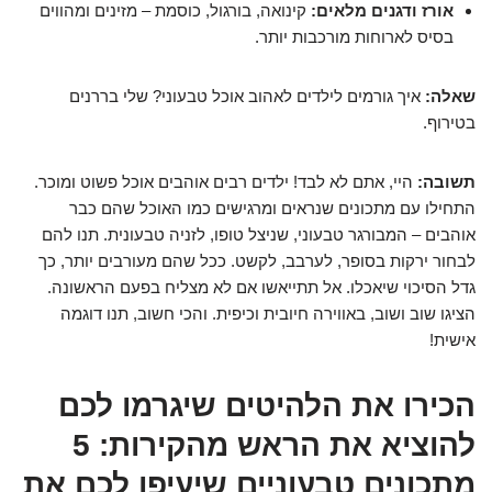
אורז ודגנים מלאים:
קינואה, בורגול, כוסמת – מזינים ומהווים
בסיס לארוחות מורכבות יותר.
שאלה:
איך גורמים לילדים לאהוב אוכל טבעוני? שלי בררנים
בטירוף.
תשובה:
היי, אתם לא לבד! ילדים רבים אוהבים אוכל פשוט ומוכר.
התחילו עם מתכונים שנראים ומרגישים כמו האוכל שהם כבר
אוהבים – המבורגר טבעוני, שניצל טופו, לזניה טבעונית. תנו להם
לבחור ירקות בסופר, לערבב, לקשט. ככל שהם מעורבים יותר, כך
גדל הסיכוי שיאכלו. אל תתייאשו אם לא מצליח בפעם הראשונה.
הציגו שוב ושוב, באווירה חיובית וכיפית. והכי חשוב, תנו דוגמה
אישית!
הכירו את הלהיטים שיגרמו לכם
להוציא את הראש מהקירות: 5
מתכונים טבעוניים שיעיפו לכם את