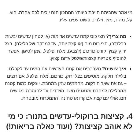
מי אמר שחביתה חייבת ביצה? המתכון הזה יוכיח לכם אחרת. הוא
קל, מהיר, מזין, וילדים פשוט עפים עליו.
מה צריך?
חצי כוס קמח עדשים אדומות (או לטחון עדשים יבשות
בבלנדר), חצי כוס מים (או קצת יותר, עד למרקם של בלילה), בצל
ירוק קצוץ, קורט כורכום (לצבע), מלח ופלפל, שמן לטיגון. אפשר
להוסיף פטריות קצוצות/פלפל אדום קצוץ.
איך עושים?
מערבבים את קמח העדשים עם המים עד לקבלת
בלילה חלקה. מוסיפים בצל ירוק, כורכום, מלח ופלפל. אם רוצים
– גם את שאר הירקות. מחממים שמן במחבת. יוצקים כמות קטנה
מהבלילה למחבת ומטגנים משני הצדדים עד להזהבה. מגישים
חם, אולי עם קצת אבוקדו או טחינה. התמכרות מובטחת.
4. קציצות ברוקולי-עדשים בתנור: כי מי
לא אוהב קציצות? (ועוד כאלה בריאות!)