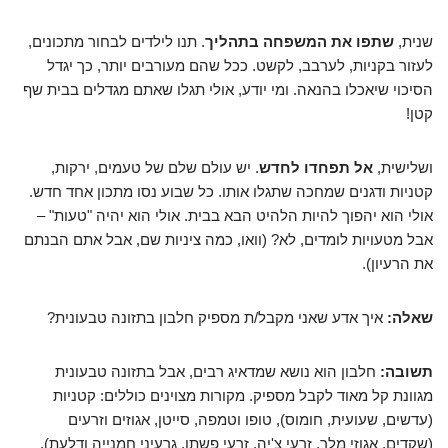
שנית,
שתפו את המשפחה בתהליך
. תנו לילדים לבחור מתכונים,
לעזור בקניות, לערבב, לקשט. ככל שהם מעורבים יותר, כך יגדל
הסיכוי שיאכלו בהנאה. ומי יודע, אולי תגלו שאתם מגדלים בבית שף
קטן!
ושלישית,
אל תפחדו לחדש
. יש עולם שלם של טעמים, ירקות,
קטניות ודגנים שמחכה שתגלו אותו. כל שבוע נסו מתכון אחד חדש.
אולי הוא יהפוך להיות הלהיט הבא בבית. אולי הוא יהיה "טעות" –
אבל מטעויות לומדים, לא? (וואו, כמה ציניות שם, אבל אתם הבנתם
את הרעיון).
שאלה:
איך אדע שאני מקבל/ת מספיק חלבון בתזונה טבעונית?
תשובה:
חלבון הוא נושא שמדאיג רבים, אבל בתזונה טבעונית
מגוונת קל מאוד לקבל מספיק. מקורות מצוינים כוללים: קטניות
(עדשים, שעועית, חומוס), טופו וטמפה, סייטן, אגוזים וזרעים
(שקדים, אגוזי מלך, זרעי צ'יה, זרעי פשתן, גרעיני חמנייה ודלעת),