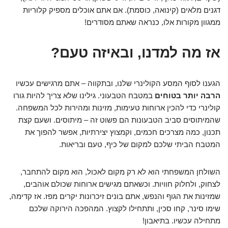
דגנים מלאים (קינואה, כוסמת). אם אתם אוכלים מספיק קלוריות
ממגוון מקורות אלו, כנראה שאתם מסודרים!
אז מה למדנו, ובאיזה טעם?
הגענו לסוף המסע הקולינרי שלנו, ובתקווה – אתם מרגישים עכשיו
הרבה יותר בטוחים
במטבח הטבעוני. גילינו שלא צריך להיות גורו
קולינרי כדי להכין ארוחות טעימות, מזינות ומהירות לכל המשפחה.
שהמיתוסים סביב הטבעונות הם פשוט זה – מיתוסים. ושעם קצת
תכנון, כמה מצרכים חכמים, וקמצוץ יצירתיות, אפשר להפוך את
המטבח הביתי שלכם למקום של כיף, טעם ובריאות.
השולחן המשפחתי הוא לא רק מקום לאכול, הוא מקום להתחבר,
לצחוק, ולחלוק חוויות. וכשאתם מגישים ארוחות שכולם אוהבים,
שמזינות את הגוף והנפש, אתם בונים זיכרונות יקרים מפז. אז קדימה,
שימו סינר, קחו סכין, ותתחילו לקצוץ. המהפכה הירוקה שלכם
מתחילה עכשיו. בתיאבון!