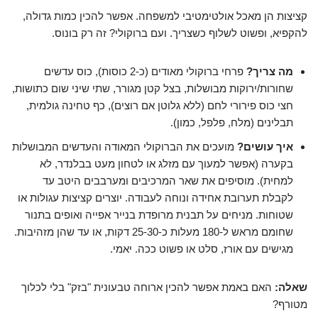
קציצות הן מאכל אולטימטיבי למשפחה. אפשר להכין כמות גדולה,
להקפיא, ופשוט לשלוף כשצריך. ועם ברוקולי? זה רק בונוס.
מה צריך?
פרחי ברוקולי מאודים (כ-2 כוסות), כוס עדשים
שחורות/ירוקות מבושלות, בצל קטן מגורר, שתי שיני שום כתושות,
חצי כוס פירורי לחם (ללא גלוטן אם רוצים), כף טחינה גולמית,
תבלינים (מלח, פלפל, כמון).
איך עושים?
מועכים את הברוקולי המאודה והעדשים המבושלות
בקערה (אפשר למעוך עם מזלג או לטחון מעט בבלנדר, לא
למחית). מוסיפים את שאר המרכיבים ומערבבים היטב עד
לקבלת תערובת אחידה ונוחה לעבודה. יוצרים קציצות עגולות או
שטוחות. מניחים על תבנית מרופדת בנייר אפייה ואופים בתנור
שחומם מראש ל-180 מעלות כ-25-30 דקות, או עד שהן מזהיבות.
מגישים עם אורז, סלט או פשוט ככה. יאמי.
שאלה:
האם באמת אפשר להכין ארוחה טבעונית "בזק" בלי לכלוך
מטורף?