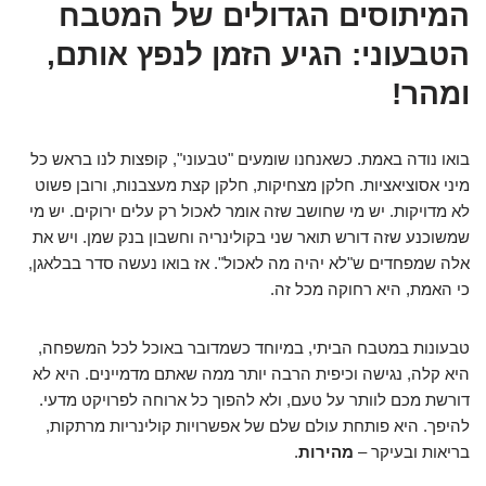
המיתוסים הגדולים של המטבח
הטבעוני: הגיע הזמן לנפץ אותם,
ומהר!
בואו נודה באמת. כשאנחנו שומעים "טבעוני", קופצות לנו בראש כל
מיני אסוציאציות. חלקן מצחיקות, חלקן קצת מעצבנות, ורובן פשוט
לא מדויקות. יש מי שחושב שזה אומר לאכול רק עלים ירוקים. יש מי
שמשוכנע שזה דורש תואר שני בקולינריה וחשבון בנק שמן. ויש את
אלה שמפחדים ש"לא יהיה מה לאכול". אז בואו נעשה סדר בבלאגן,
כי האמת, היא רחוקה מכל זה.
טבעונות במטבח הביתי, במיוחד כשמדובר באוכל לכל המשפחה,
היא קלה, נגישה וכיפית הרבה יותר ממה שאתם מדמיינים. היא לא
דורשת מכם לוותר על טעם, ולא להפוך כל ארוחה לפרויקט מדעי.
להיפך. היא פותחת עולם שלם של אפשרויות קולינריות מרתקות,
בריאות ובעיקר –
מהירות
.