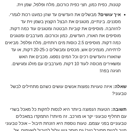
קטנות, כפית כמון, חצי כפית כורכום, מלח ופלפל, שמן זית.
איך עושים?
מבשלים את העדשים עד שהן כמעט רכות לגמרי.
מסננים. בינתיים, מטגנים את הבצל הקצוץ בשמן זית עד
להזהבה. מוסיפים את קוביות הבטטה ומטגנים עוד כמה דקות.
מוסיפים את האורז, העדשים, כמון וכורכום. מערבבים ומטגנים
כמה דקות. מוסיפים 2.5 כוסות מים רותחים, מלח ופלפל. מביאים
לרתיחה, מנמיכים אש, מכסים ומבשלים כ-20-25 דקות, או עד
שהאורז והעדשים רכים וכל המים נספגו. מכבים את האש
ומשאירים מכוסה לעוד 10 דקות. מערבבים עם מזלג ומגישים.
חגיגה בפה!
שאלה:
איזה טעויות נפוצות אנשים עושים כשהם מתחילים לבשל
טבעוני?
תשובה:
הטעות הנפוצה ביותר היא לנסות לחקות כל מאכל בשרי
עם תחליף טבעוני יקר או מורכב. זה מיותר! התמקדו במאכלים
טבעוניים בפני עצמם. טעות נוספת היא הזנחת תיבול – אוכל טבעוני
חייב להיות מתובל טוב! גם חוסר גיוון עלול להוביל לשעמום. אל