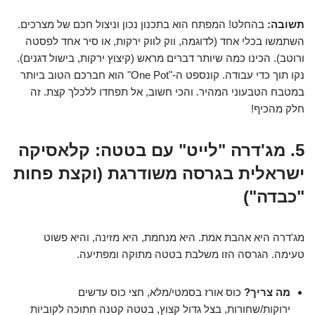
תשובה:
בהחלט! המפתח הוא בתכנון נכון וניצול חכם של מצרכים.
השתמשו בכלי אחד (לדוגמה, ווק לווק ירקות, או סיר אחד לפסטה
ורוטב). הכינו כמה שיותר דברים מראש (קיצוץ ירקות, בישול דגנים).
נקו תוך כדי עבודה. קונספט ה-"One Pot" הוא חברכם הטוב ביותר
במטבח הטבעוני המהיר. והכי חשוב, אל תפחדו ללכלך קצת. זה
חלק מהכיף!
5. מג'דרה "לייט" עם בטטה: קלאסיקה
ישראלית בגרסה משודרגת (וקצת פחות
"כבדה")
מג'דרה היא אהבת אמת. היא מנחמת, היא מזינה, והיא פשוט
טעימה. הגרסה הזו משלבת בטטה מתוקה ומפתיעה.
מה צריך?
כוס אורז בסמטי/מלא, חצי כוס עדשים
ירוקות/שחורות, בצל גדול קצוץ, בטטה קטנה חתוכה לקוביות