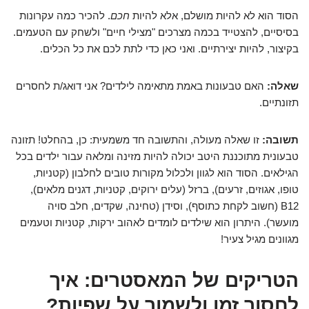
הסוד הוא לא להיות מושלם, אלא להיות
חכם
. להכיר כמה עקרונות
בסיסיים, להצטייד בכמה מצרכים "מצילי חיים" ולשחק עם הטעמים.
בקיצור, להיות יצירתיים. ואני כאן כדי לתת לכם את כל הכלים.
שאלה:
האם טבעונות באמת מתאימה לילדים? אני דואג/ת לחסרים
תזונתיים.
תשובה:
זו שאלה מעולה, והתשובה חד משמעית: כן, בהחלט! תזונה
טבעונית מתוכננת היטב יכולה להיות מזינה ומלאה עבור ילדים בכל
הגילאים. הסוד הוא לגוון ולכלול מקורות טובים לחלבון (קטניות,
טופו, אגוזים, זרעים), ברזל (עלים ירוקים, קטניות, דגנים מלאים),
B12 (חשוב לקחת כתוסף), וסידן (טחינה, שקדים, חלב סויה
מועשר). היתרון הוא שילדים לומדים לאהוב ירקות, קטניות וטעמים
מגוונים מגיל צעיר!
הטריקים של המאסטרים: איך
לחסוך זמן ולשמור על שפיות?