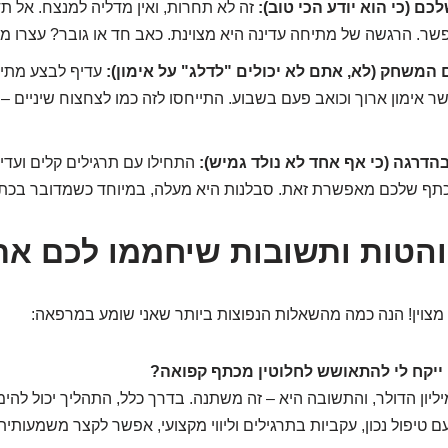
כם (כי הוא יודע הכי טוב):
זה לא תחרות, ואין מדליה למנצח. אל ת
ר. הרגשה של מתיחה עדינה היא מצוינת. כאב חד או גובר? עצרו מי
המשחק (לא, אתם לא יכולים "לדלג" על אימון):
עדיף לבצע מתיח
ר אימון ארוך וכואב פעם בשבוע. התייחסו לזה כמו לצחצוח שיניים –
הדרגה (כי אף אחד לא נולד גמיש):
התחילו עם תרגילים קלים ועדינ
תף שלכם מאפשרת זאת. סבלנות היא מעלה, במיוחד כשמדובר בכתף
הטות ותשובות שיחממו לכם את
מצוין! הנה כמה מהשאלות הנפוצות ביותר שאני שומע במרפאה:
ליון הדולר, והתשובה היא – זה משתנה. בדרך כלל, התהליך יכול להי
ם טיפול נכון, עקביות בתרגילים וליווי מקצועי, אפשר לקצר משמעותי