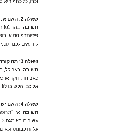
זכרו, כל כתף היא ס
שאלה 2: האם אני יכול לעשות את התרגילים האלה לבד, בבית?
תשובה:
בהחלט! רבי
פיזיותרפיסט או רו
להתאים לכם תוכנית
שאלה 3: מה קורה אם כואב לי בזמן התרגיל? האם להמשיך?
תשובה:
כאב קל, כמ
כאב חד, דוקר או כ
אליכם, הקשיבו לו!
שאלה 4: האם יש מאכלים או תוספי מזון שיכולים לעזור לכתף קפואה?
תשובה:
אין "תרופת
ע
על זה כבונוס ולא כ