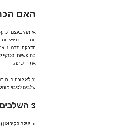
האם הכת
אז מהי בעצם "כתף 
המונח הרפואי המה
הדבקה. תדמיינו את
בחופשיות. בכתף קפ
את התנועה.
זה לא קורה ביום 
שלבים לכיבוי מוחלט
3 השלבים המכאיבים (והמשעממים) של הכתף הקפואה:
שלב הקיפאון (Freezing Stage):