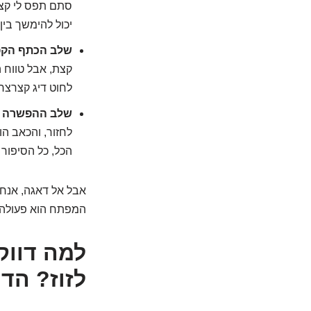
סתם תפס לי קצת"
יכול להימשך בין
שלב הכתף הקפואה (Stage
קצת, אבל טווח 
לחוט דיג קצרצר.
שלב ההפשרה (Thawing Stage)
לחזור, והכאב הו
הכל, כל הסיפור 
אבל אל דאגה, אנחנ
המפתח הוא פעולה, 
למה דווק
לזוז? הד