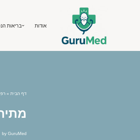
Skip
אודות
בריאות הנ
to
content
דף הבית
»
רפו
מתיח
by
GuruMed