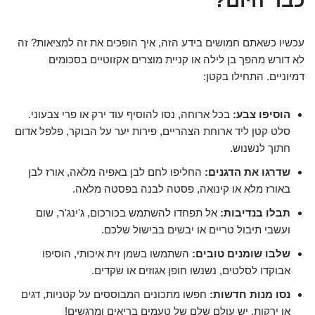
כבר היום?
עכשיו כשאתם חמושים בידע הזה, איך הופכים את זה למציאות? זה
לא דורש מהפך בן לילה או קניית מוצרים אקזוטיים בסכומים
דמיוניים. התחילו בקטן:
הוסיפו צבע:
בכל ארוחה, נסו להוסיף עוד ירק או פרי צבעוני.
סלט קטן ליד ארוחת הצהריים, פירות יער על הבוקר, פלפל אדום
חתוך לנשנוש.
שדרגו את הדגנים:
החליפו לחם לבן באפיה מלאה, אורז לבן
באורז מלא או קינואה, פסטה לבנה בפסטה מלאה.
תבלו בנדיבות:
אל תפחדו להשתמש בכורכום, ג'ינג'ר, שום
ועשבי תיבול טריים או יבשים בבישול שלכם.
שלבו שומנים טובים:
השתמשו בשמן זית איכותי, הוסיפו
אבוקדו לסלטים, נשנשו חופן אגוזים או שקדים.
נסו מנות חדשות:
חפשו מתכונים המבוססים על קטניות, דגים
או ירקות. יש עולם שלם של טעמים בריאים ומרגשים!