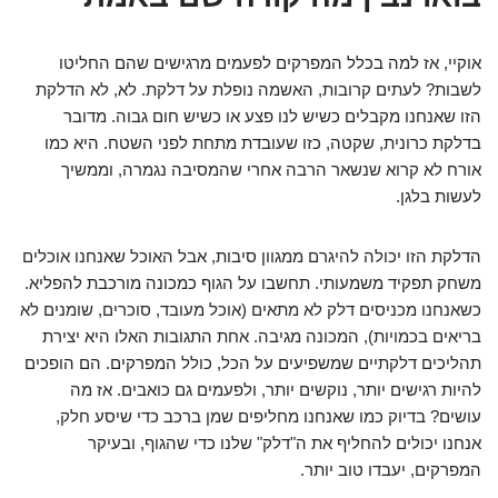
אוקיי, אז למה בכלל המפרקים לפעמים מרגישים שהם החליטו
לשבות? לעתים קרובות, האשמה נופלת על דלקת. לא, לא הדלקת
הזו שאנחנו מקבלים כשיש לנו פצע או כשיש חום גבוה. מדובר
בדלקת כרונית, שקטה, כזו שעובדת מתחת לפני השטח. היא כמו
אורח לא קרוא שנשאר הרבה אחרי שהמסיבה נגמרה, וממשיך
לעשות בלגן.
הדלקת הזו יכולה להיגרם ממגוון סיבות, אבל האוכל שאנחנו אוכלים
משחק תפקיד משמעותי. תחשבו על הגוף כמכונה מורכבת להפליא.
כשאנחנו מכניסים דלק לא מתאים (אוכל מעובד, סוכרים, שומנים לא
בריאים בכמויות), המכונה מגיבה. אחת התגובות האלו היא יצירת
תהליכים דלקתיים שמשפיעים על הכל, כולל המפרקים. הם הופכים
להיות רגישים יותר, נוקשים יותר, ולפעמים גם כואבים. אז מה
עושים? בדיוק כמו שאנחנו מחליפים שמן ברכב כדי שיסע חלק,
אנחנו יכולים להחליף את ה"דלק" שלנו כדי שהגוף, ובעיקר
המפרקים, יעבדו טוב יותר.