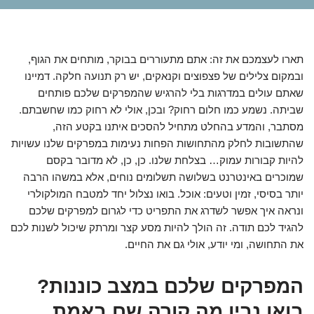
תארו לעצמכם את זה: אתם מתעוררים בבוקר, מותחים את הגוף,
ובמקום צלילים של פצפוצים וקנאקים, יש רק תנועה חלקה. דמיינו
שאתם עולים במדרגות בלי להרגיש שהמפרקים שלכם פותחים
שביתה. נשמע כמו חלום רחוק? ובכן, אולי לא רחוק כמו שחשבתם.
מסתבר, והמדע בהחלט מתחיל להסכים איתנו בקטע הזה,
שהתשובות לחלק מהתחושות הפחות נעימות במפרקים שלנו עשויות
להיות קבורות עמוק… בצלחת שלנו. כן, כן, לא מדובר בקסם
שמוכרים באינטרנט בשלושה תשלומים נוחים, אלא במשהו הרבה
יותר בסיסי, זמין וטעים: אוכל. בואו נצלול יחד למטבח המולקולרי
ונראה איך אפשר לשדרג את התפריט כדי לגרום למפרקים שלכם
להגיד לכם תודה. זה הולך להיות מסע קצר ומרתק שיכול לשנות לכם
את התחושה, ומי יודע, אולי גם את החיים.
המפרקים שלכם במצב כוננות?
בואו נבין מה קורה שם באמת