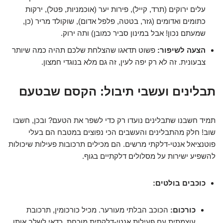
עלים ירוקים (תרד, קייל), פירות יער (אוכמניות, פטל), ירקות
כתומים ואדומים (גזר, בטטה, פלפל אדום), שוקולד מריר (כן,
שמעתם נכון! אבל במינון סביר כמובן) ותה ירוק.
הצעה לשיפור:
פשוט תדאגו שהצלחת שלכם תהיה כמה שיותר
צבעונית. זה לא רק יפה לעין, זה גם מלא בנוגדי חמצון.
תבלינים ועשבי תיבול: הקסם שבטעם
תמיד חשבנו שתבלינים נועדו רק כדי לשפר את הטעם? ובכן, חשבו
שוב! חלק מהתבלינים והעשבים הכי נפוצים במטבח הם בעלי
פוטנציאל אנטי-דלקתי מרשים. הם מכילים תרכובות פעילות שיכולות
להשפיע ישירות על מסלולים דלקתיים בגוף.
כוכבים בולטים:
כורכום:
הכוכב הבלתי מעורער. מכיל כורכומין, תרכובת
עוצמתית עם פעילות אנטי-דלקתית מוכחת. כדאי לשלב אותו