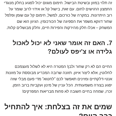
זה תלוי במזון ובשיטת הבישול. חימום מוגזם יכול לפגוע בחלק מנוגדי
החמצון הרגישים לחום. עם זאת, בישול קל או אידוי לרוב שומר על
רוב היתרונות. במקרה של כורכום, למשל, חימום קל עם שומן ופלפל
שחור דווקא משפר את הספיגה של הכורכומין. הגיוון הוא שם
המשחק – אכלו חלק מהירקות והפירות חיים, וחלק מבושלים קלות.
7. האם זה אומר שאני לא יכול לאכול
גלידה או צ'יפס לעולם?
החיים הם לא רק שחור ולבן! המטרה היא לא לשלול מעצמכם
לחלוטין, אלא ליצור איזון. תזונה שרובה המכריע מבוססת על מזונות
אנטי-דלקתיים ומזינים תאפשר לכם "לחטוא" מדי פעם מבלי שזה
יפגע בצורה משמעותית. הכל עניין של מינון ועקביות ברוב הזמן.
זכרו, שמחה בחיים חשובה לא פחות מבריאות המפרקים!
שמים את זה בצלחת: איך להתחיל