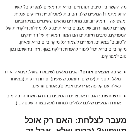
מה הקשר בין סיבים תזונתיים ובריאות המעיים למפרקים? קשר
הדוק מתמיד! המעיים שלנו הם בית לאוכלוסיית חיידקים ענקית
ומשפיעה – המיקרוביום. מחקרים מראים ששינויים במיקרוביום
קשורים למגוון רחב של מצבים בריאותיים, כולל מחלות דלקתיות של
המפרקים. סיבים תזונתיים הם המזון המועדף על החיידקים
ה"טובים" במעיים, ועוזרים לשמור על מיקרוביום בריא ומאוזן.
מיקרוביום בריא יכול לעזור להפחית דלקת בגוף, וזה, ניחשתם נכון,
טוב למפרקים.
איפה מוצאים אותם?
דגנים מלאים (שיבולת שועל, קינואה, אורז
מלא), קטניות (עדשים, חומוס, שעועית), פירות וירקות (במיוחד
כאלה עם קליפה או זרעים אכילים), אגוזים וזרעים.
דגש חשוב:
הגבירו את צריכת הסיבים בהדרגה ושתו הרבה מים,
אחרת המעיים שלכם עלולים למחות (ולא בצורה שקטה…).
מעבר לצלחת: האם רק אוכל
משפיע? (בטח שלא, אבל זה